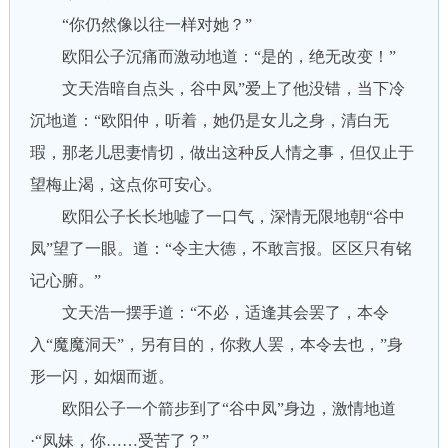
“你仍然像以往一样对她？”
欧阳公子沉痛而激动地道：“是的，绝无改变！”
文天浩暗自点头，谷中凤”爱上了他没错，当下冷
沉地道：“欧阳仲，听着，她仍是女儿之身，清白无
瑕，那老儿思妻情切，做出这种反人情之事，但仅止于
望梅止渴，这点你可安心。
欧阳公子长长地嘘了一口气，深情无限地朝“谷中
凤”望了一眼。道：“令主大德，不敢言报。区区只有铭
记心腑。”
文天浩一摆手道：“不必，适逢其会罢了，本令
入“魔魔洞天”，另有目的，你救人罢，本令去也，”身
形一闪，如烟而逝。
欧阳公子一个箭步到了“谷中凤”身边，激情地道
·“凤妹，你……受苦了？”