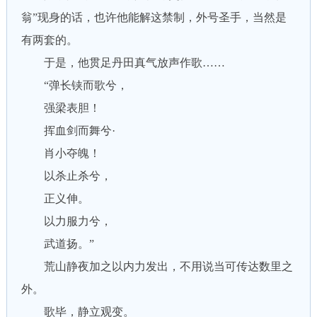
翁”现身的话，也许他能解这禁制，外号圣手，当然是
有两套的。
于是，他贯足丹田真气放声作歌……
“弹长铗而歌兮，
强梁表胆！
挥血剑而舞兮·
肖小夺魄！
以杀止杀兮，
正义伸。
以力服力兮，
武道扬。”
荒山静夜加之以内力发出，不用说当可传达数里之
外。
歌毕，静立观变。