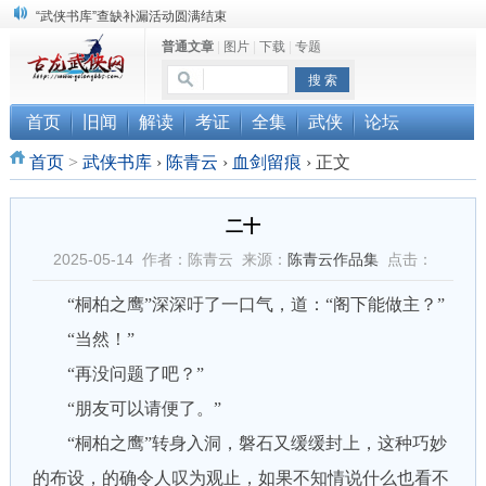
“武侠书库”查缺补漏活动圆满结束
普通文章
|
图片
|
下载
|
专题
《古龙小说原貌探究》修订版已上市
顾雪衣《古龙武侠小说知见录》上市
首页
旧闻
解读
考证
全集
武侠
论坛
首页
>
武侠书库
›
陈青云
›
血剑留痕
›
正文
二十
2025-05-14 作者：陈青云 来源：
陈青云作品集
点击：
“桐柏之鹰”深深吁了一口气，道：“阁下能做主？”
“当然！”
“再没问题了吧？”
“朋友可以请便了。”
“桐柏之鹰”转身入洞，磐石又缓缓封上，这种巧妙
的布设，的确令人叹为观止，如果不知情说什么也看不