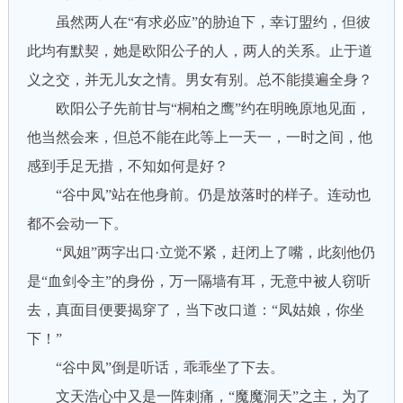
虽然两人在“有求必应”的胁迫下，幸订盟约，但彼
此均有默契，她是欧阳公子的人，两人的关系。止于道
义之交，并无儿女之情。男女有别。总不能摸遍全身？
欧阳公子先前甘与“桐柏之鹰”约在明晚原地见面，
他当然会来，但总不能在此等上一天一，一时之间，他
感到手足无措，不知如何是好？
“谷中凤”站在他身前。仍是放落时的样子。连动也
都不会动一下。
“凤姐”两字出口·立觉不紧，赶闭上了嘴，此刻他仍
是“血剑令主”的身份，万一隔墙有耳，无意中被人窃听
去，真面目便要揭穿了，当下改口道：“凤姑娘，你坐
下！”
“谷中凤”倒是听话，乖乖坐了下去。
文天浩心中又是一阵刺痛，“魔魔洞天”之主，为了