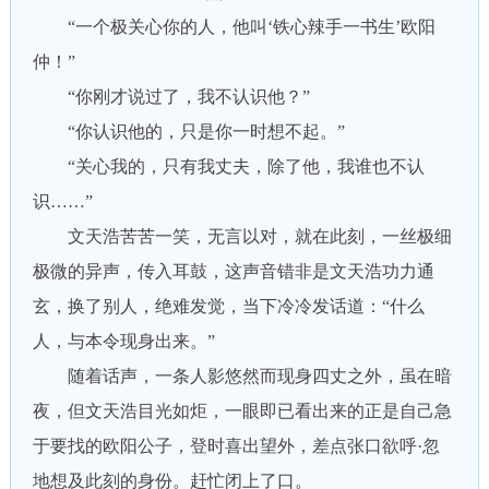
“一个极关心你的人，他叫‘铁心辣手一书生’欧阳
仲！”
“你刚才说过了，我不认识他？”
“你认识他的，只是你一时想不起。”
“关心我的，只有我丈夫，除了他，我谁也不认
识……”
文天浩苦苦一笑，无言以对，就在此刻，一丝极细
极微的异声，传入耳鼓，这声音错非是文天浩功力通
玄，换了别人，绝难发觉，当下冷冷发话道：“什么
人，与本令现身出来。”
随着话声，一条人影悠然而现身四丈之外，虽在暗
夜，但文天浩目光如炬，一眼即已看出来的正是自己急
于要找的欧阳公子，登时喜出望外，差点张口欲呼·忽
地想及此刻的身份。赶忙闭上了口。