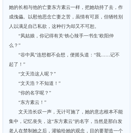
她的长相与他的亡妻东方素云一样，把她劫持了去，作
成傀儡。以慰他思念亡妻之苦，虽情有可原，但牺牲别
人以满足自己私欲，这种行为却又不可恕。
“凤姑娘，你记得有关‘铁心辣手一书生’欧阳仲
么？”
“谷中凤”连想都不会想，便摇头道：“我……记不
起了！”
“文天浩这人呢？”
“文天浩？不知道！”
“你的名字呢？”
“东方素云！”
文天浩长叹一声，无计可施了，她的意志根本不能
集中，记忆丧失，这“东方素云”的名字，当然是那白发
老人在禁制她之后，灌输给她的观念，目的要塑造一个