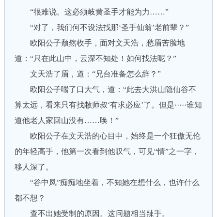
“很难说。这必须岐黄圣手才能为力……”
“对了，我们何不设法找那‘圣手仙翁’老前辈？”
欧阳公子颓然收手，面对文天浩，愁眉苦脸地
道：“只在此山中，云深不知处！如何找法呢？”
文天浩了眉，道：“兄台准备怎么辞？”
欧阳公子喘了口大气，道：“此去大洪山隐仙谷不
算太远，看来只有找敝师叔‘有求必应’了。但是·····谁知
道他老人家回山没有……唤！”
欧阳公子在文天浩的心目中，始终是一个狂傲无伦
的年轻高手，他第一次看到他叹气，可见“情”之一字，
移人深了。
“谷中凤”痴痴地坐着，不知她在想什么，也许什么
都不想？
查不出她受制的原因。这问题相当辣手。