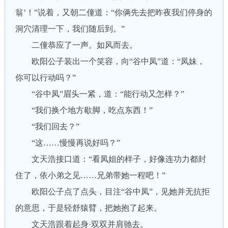
翁’！”说着，又朝二僮道：“你俩先去把昨夜我们停身的
洞穴清理一下，我们随后到。”
二僮恭应了一声。如风而去。
欧阳公子装出一个笑容，向“谷中凤”道：“凤妹，
你可以行动吗？”
“谷中凤”眉头一紧，道：“能行动又怎样？”
“我们换个地方歇脚，吃点东西！”
“我们回去？”
“这……慢慢再说好吗？”
文天浩接口道：“看凤姐的样子，好像连功力都封
住了，依小弟之见……兄弟带她一程吧！”
欧阳公子点了点头，目注“谷中凤”，见她并无抗拒
的意思，于是轻舒猿臂，把她抱了起来。
文天浩跟着起身·双双并肩驰去。