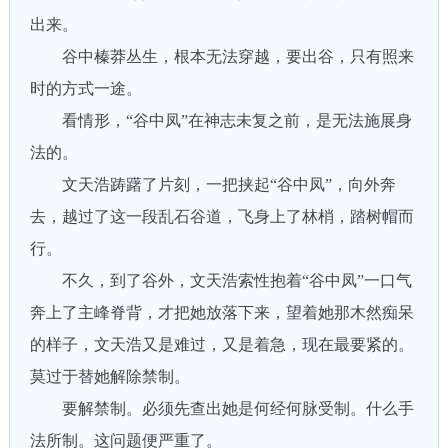
出来。
谷中榛莽丛生，根本无法穿越，要出谷，只有照来
时的方式一途。
看情形，“谷中凤”在神志未复之前，是无法施展身
法的。
文天浩踌躇了片刻，一把挟起“谷中凤”，向外奔
去，越过了这一段乱石谷道，飞身上了林梢，踏树帽而
行。
不久，到了谷外，文天浩索性抱着“谷中凤”一口气
奔上了主峰脊背，才把她放落下来，望着她那木然痴呆
的样子，文天浩又是难过，又是着急，现在最要紧的。
莫过于替她解除禁制。
要解禁制。必须先查出她是何经何脉受制。什么手
法所制。这问题便严重了。