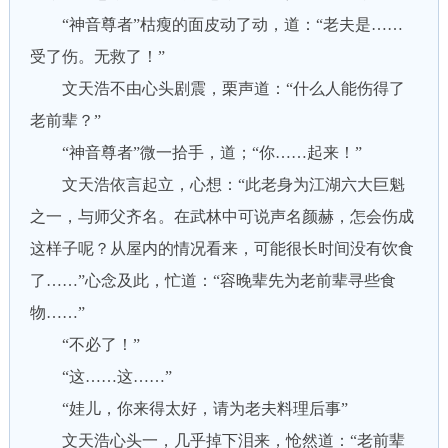
“神音尊者”枯瘦的面皮动了动，道：“老夫是……
受了伤。无救了！”
文天浩不由心头剧震，栗声道：“什么人能伤得了
老前辈？”
“神音尊者”微一拾手，道；“你……起来！”
文天浩依言起立，心想：“此老身为江湖六大巨魁
之一，与师父齐名。在武林中可说声名颜赫，怎会伤成
这样子呢？从屋内的情况看来，可能很长时间没有饮食
了……”心念及此，忙道：“容晚辈先为老前辈寻些食
物……”
“不必了！”
“这……这……”
“娃儿，你来得太好，请为老夫料理后事”
文天浩心头一，几乎掉下泪来，怆然道：“老前辈