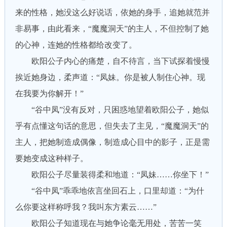
来的性格，她没这么好说话，依她的身手，追她就范并
非易事，由此看来，“魔魔洞天”的主人，不但控制了她
的心神，连她的性格都给改变了。
欧阳公子内心的痛楚，自不待言，当下试探着慢慢
挨近她身边，柔声道：“凤妹。你是被人制住心神。现
在我要为你解开！”
“谷中凤”没有反对，只困惑地望着欧阳公子，她似
乎有点懂这句话的意思，但失去了主见，“魔魔洞天”的
主人，把她制造成偶像，制造成心目中的影子，正是需
要她变成这种样子。
欧阳公子尽量装得柔和地道：“凤妹……你坐下！”
“谷中凤”乖乖地依言坐回石上，口里却道：“为什
么你要这样称呼我？我叫东方素云……”
欧阳公子知道现在与她争论毫无用处，苦苦一笑