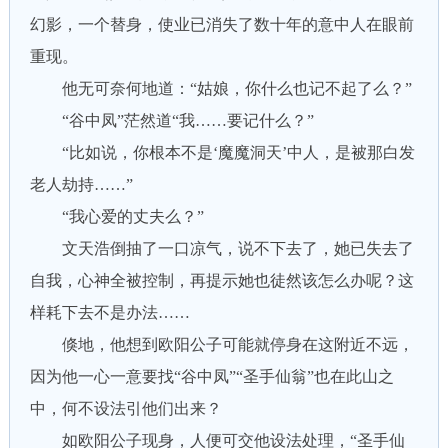
幻影，一个替身，使业已消失了数十年的意中人在眼前
重现。
他无可奈何地道：“姑娘，你什么也记不起了么？”
“谷中凤”茫然道“我……要记什么？”
“比如说，你根本不是‘魔魔洞天’中人，是被那白发
老人劫持……”
“我心爱的丈夫么？”
文天浩倒抽了一口凉气，说不下去了，她已失去了
自我，心神全被控制，再提示她也徒然该怎么办呢？这
样耗下去不是办法……
倏地，他想到欧阳公子可能就停身在这附近不远，
因为他一心一意要找“谷中凤”“圣手仙翁”也在此山之
中，何不设法引他们出来？
如欧阳公子现身，人便可交他设法处理，“圣手仙