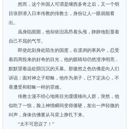
然而，这个外国人可谓是继西多奇之后，又一个明
目张胆潜入日本传教的传教士，身份让人一眼就能看
出。
虽身陷囹圄，他却依旧高昂着头颅，静静地彰显着
自己不屈的气节。
即使此刻身处陌生的国度，在凛冽的寒风中，忍受
着四周投来的好奇的目光，他的眼睛却仍然澄净明亮，
默默望着远处阴沉沉的天幕。那傲然之色仿佛是向人们
诉说：面对神之子耶稣，他作为弟子，已下定决心，不
畏遭受和耶稣一样的罪难。
传教士漫不经心地将目光缓缓移向人群，突然，他
似吃了一惊，脸上神情瞬间变得僵硬，发出一声轻微的
叫声，身体仿佛要从马背上挣扎下来。
“太不可思议了！”