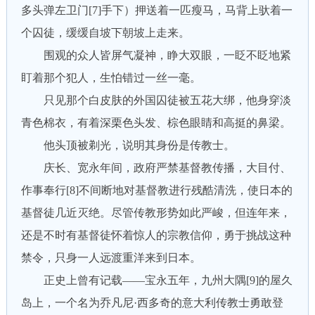
多头弹左卫门[7]手下）押送着一匹瘦马，马背上驮着一
个囚徒，缓缓自坡下朝坡上走来。
围观的众人皆屏气凝神，睁大双眼，一眨不眨地紧
盯着那个犯人，生怕错过一丝一毫。
只见那个白皮肤的外国囚徒被五花大绑，他身穿淡
青色棉衣，有着深栗色头发、棕色眼睛和高挺的鼻梁。
他头顶被剃光，说明其身份是传教士。
庆长、宽永年间，政府严禁基督教传播，大目付、
作事奉行[8]不间断地对基督教进行残酷清洗，使日本的
基督徒几近灭绝。尽管传教形势如此严峻，但连年来，
还是不时有基督徒怀着惊人的宗教信仰，勇于挑战这种
禁令，只身一人远渡重洋来到日本。
正史上曾有记载——宝永五年，九州大隅[9]的屋久
岛上，一个名为乔凡尼·西多奇的意大利传教士勇敢登