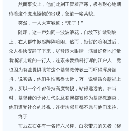
然而事实上，他们此刻正冒着严寒，极有耐心地期
待着这个魔鬼怪物的出现，急欲一睹其貌。
突然，一人大声喊道：“来了！”
随即，这一声如同一波波浪花，自坡下扩散到坡
上，在人群中掀起阵阵喧闹。然而，短暂的喧闹过后，
众人很快安静了下来，尽皆瞪大眼睛，满目好奇地打量
着渐渐走近的一行人，连素来爱插科打诨的江户人，竟
也因为有些畏惧眼前这个基督教传教士而吓得浑身颤
抖，说实话，他们生怕离得太近，万一说错话会惹祸上
身，所以一个个都保持高度警惕，站得远远的。在当
时，基督徒的子孙后代以及眷属都被称为基督教族类，
他们遭受社会的歧视，连街坊邻居都不愿与他们来往。
终于——
前后左右各有一名持六尺棒、白衣带刀的矢者（秽