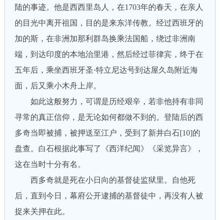
陆的事迹。他是西西里岛人，在1703年的春天，在亲人
的目光中离开祖国，目的是来东洋传教。经过西班牙的
加的斯，在非洲加那利群岛换乘法国船，绕过非洲南
端，到达印度的本地治里港，然后经过菲律宾，终于在
五年后，乘坐西班牙圣·特立尼达号到达屋久岛附近海
面，后又乘小木舟上岸。
如此这般努力，可谓是历经艰辛，若非他持有非同
寻常的真正信仰，是无论如何都做不到的。登陆后的西
多奇当即被捕，被押送至江户，受到了新井白石[10]的
盘查。白石根据此事写了《西洋纪闻》《采览异言》，
这在当时十分有名。
西多奇就是死在小日向的基督徒监狱里。自他死
后，直到今日，幕府公开逮捕的基督徒中，再没有人被
捉来关押在此。