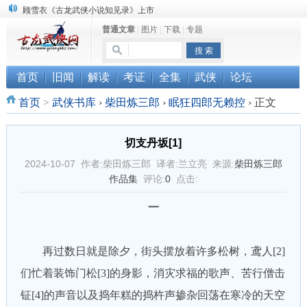
顾雪衣《古龙武侠小说知见录》上市
普通文章
|
图片
|
下载
|
专题
“武侠书库”查缺补漏活动圆满结束
《古龙小说原貌探究》修订版已上市
首页
旧闻
解读
考证
全集
武侠
论坛
首页
>
武侠书库
›
柴田炼三郎
›
眠狂四郎无赖控
›
正文
切支丹坂[1]
2024-10-07 作者:柴田炼三郎 译者:兰立亮 来源:
柴田炼三郎
作品集
评论:
0
点击:
一
再过数日就是除夕，街头摆放着许多松树，鸢人[2]
们忙着装饰门松[3]的身影，消灾求福的歌声、苦行僧击
钲[4]的声音以及捣年糕的捣杵声掺杂回荡在寒冷的天空