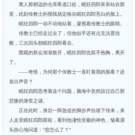
离人群稍远的仓库甬道口处，眠狂四郎呆呆站在那
里，此刻传教士的视线就定格在眠狂四郎苍白的脸上。
眠狂四郎一动不动地站着，凝视着传教士的眼睛。
传教士已经走过去了，但他似乎还有点无法置信
般，三次回头朝眠狂四郎看去。
围观的群众渐渐散开，眠狂四郎也双手抱胸，离开
了。
——奇怪，为何那个传教士一直盯着我的脸看？还
发出声音？
眠狂四郎思考着这个问题，脑海中忽然掠过自己那
悲惨的身世之谜。
正在此时，身后一阵急促的脚步声自坡下传来，来
人走至眠狂四郎跟前，看到他凄怆至极的神色，皱着眉
头担心地问道：“您怎么了？”