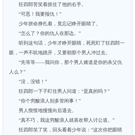
狂四郎苦笑着抓住了他的右手。
“可恶！我要报仇！”
少年拼命挣扎着，竟忘记睁开眼睛了。
“怎么了？你的仇人在那边。”
听到这句话，少年才睁开眼睛，死死盯了狂四郎一
眼，一声不吭地跳开，又要朝那个男人冲过去。
“先等等——我问你，那个男人难道是你的杀父仇
人么？”
“没，没错！”
狂四郎一下子盯住男人问道：“是真的吗？”
“你个穷酸浪人别多管闲事！”
男人恨恨地慢慢向后退去。
“真不巧，我这穷酸浪人就喜欢帮人讨公道。”
狂四郎笑了笑，回头看着少年说：“这次你把眼睛