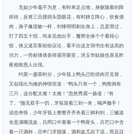
无如少年毫不为意，有时单足点地，身躯随着剑阵
疾转，反将三吕搅得头昏眼花，有时静立阵心，饮食酒
肉，身子像泥敏一样，剑锋明明刺在身上，总是滑过，
打了四五十招，尚未见他出手，魔帮全体个个看得心
惊，侠义道宾客纷纷议论，看不出这文弱书生有这高的
功力，一旁郝倩倩喜得眉开眼笑，洪玉华姑娘也喜见昨
夜相救恩人出现。
约莫一盏茶时分，少年筷上鸭头已吃得肉尽见骨，
又似现出为难的神情笑道：“鸭头只有一个，狗熊倒有
三只，这分配太难！太难！”忽然秀眉一扬道：“有
了。”随见双手一扔，牙筷迎着三剑一夹，喝声撤手！
说也奇怪，少年牙筷上整整齐齐夹着三柄利剑，三贼道
全是满嘴流血，吕罔口中塞着一个鸭骨头，吕芒口中含
着一只酒杯，吕申门牙脱落，酒和血兀自下流，而且目