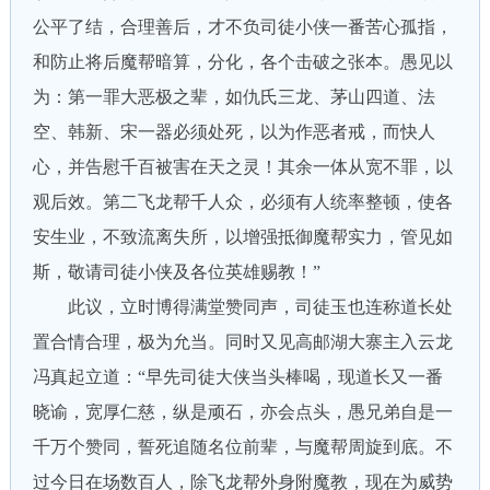
公平了结，合理善后，才不负司徒小侠一番苦心孤指，
和防止将后魔帮暗算，分化，各个击破之张本。愚见以
为：第一罪大恶极之辈，如仇氏三龙、茅山四道、法
空、韩新、宋一器必须处死，以为作恶者戒，而快人
心，并告慰千百被害在天之灵！其余一体从宽不罪，以
观后效。第二飞龙帮千人众，必须有人统率整顿，使各
安生业，不致流离失所，以增强抵御魔帮实力，管见如
斯，敬请司徒小侠及各位英雄赐教！”
此议，立时博得满堂赞同声，司徒玉也连称道长处
置合情合理，极为允当。同时又见高邮湖大寨主入云龙
冯真起立道：“早先司徒大侠当头棒喝，现道长又一番
晓谕，宽厚仁慈，纵是顽石，亦会点头，愚兄弟自是一
千万个赞同，誓死追随名位前辈，与魔帮周旋到底。不
过今日在场数百人，除飞龙帮外身附魔教，现在为威势