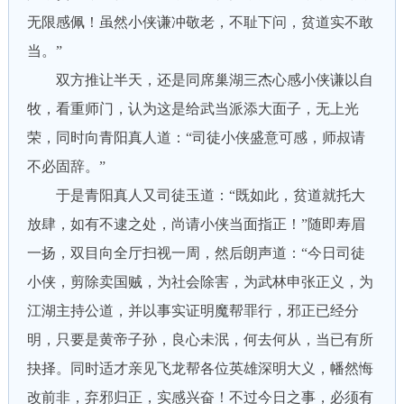
无限感佩！虽然小侠谦冲敬老，不耻下问，贫道实不敢
当。”
双方推让半天，还是同席巢湖三杰心感小侠谦以自
牧，看重师门，认为这是给武当派添大面子，无上光
荣，同时向青阳真人道：“司徒小侠盛意可感，师叔请
不必固辞。”
于是青阳真人又司徒玉道：“既如此，贫道就托大
放肆，如有不逮之处，尚请小侠当面指正！”随即寿眉
一扬，双目向全厅扫视一周，然后朗声道：“今日司徒
小侠，剪除卖国贼，为社会除害，为武林申张正义，为
江湖主持公道，并以事实证明魔帮罪行，邪正已经分
明，只要是黄帝子孙，良心未泯，何去何从，当已有所
抉择。同时适才亲见飞龙帮各位英雄深明大义，幡然悔
改前非，弃邪归正，实感兴奋！不过今日之事，必须有