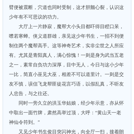
臂便被震断，穴道也同时受制，这才胆颤心裂，认识这
少年有不可思议的功力。
大厅上一片静寂，魔帮大小头目都吓得目瞪口呆，
噤若寒蝉。侠义道群雄，亲见这少年书生，一招不到便
制住两个魔帮高手。这等神奇艺术，实非尘世之人所应
有。尤其是青阳真人，满心惊愧！一则是身为武当五老
之一，素常自负功力深厚，目中无人，今日与这小少年
一比，简直小巫见大巫，相差不可以道里计。一则是交
友不慎，误信飞龙帮匪徒花言巧语，以假乱真，不听友
人忠告，与之往还。
同时一旁久立的洪玉华姑娘，经少年示意，亦从怀
中取出一面竹牌，肃然高举过顶，大呼：“黄山天一老
神仙令符到。”
又见少年书生俊目突闪神光，向全厅一扫，接着朗