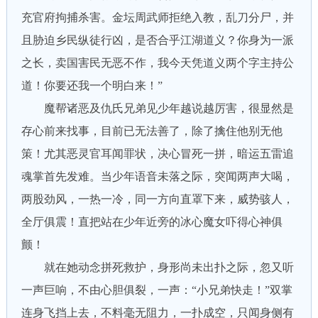
充官府拘捕杀害。金坛周武师拒绝入教，乱刀分尸，并
且胁迫乡民纵徒行凶，是否合乎江湖道义？你身为一派
之长，卖国害民无恶不作，我今天凭道义两个字主持公
道！你要还我一个明白来！”
魔帮诸恶及仇氏兄弟见少年越说越厉害，很显然是
存心前来找事，目前已无法善了，除了擒住他别无他
策！尤其恶灵官耳闻罪状，决心冒死一拼，暗运五雷追
魂掌首先发难。当少年语音未落之际，突闻两声大喝，
两股劲风，一热一冷，同一方向直罩下来，威势骇人，
全厅俱震！直把站在少年近旁的冰心魔女吓得心神俱
颤！
就在她动念拼死救护，身形尚未出扑之际，忽又听
一声巨响，不由心胆俱裂，一声：“小兄弟快走！”双掌
连身飞挡上去，不料毫无阻力，一扑成空，只闻身侧有