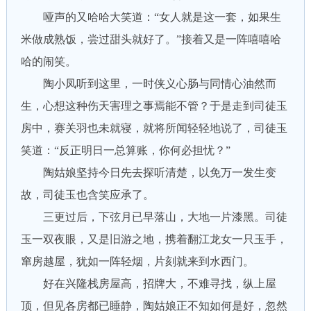
哑声的又哈哈大笑道：“女人就是这一套，如果生
米做成熟饭，尝过甜头就好了。”接着又是一阵嘻嘻哈
哈的闹笑。
陶小凤听到这里，一时侠义心肠与同情心油然而
生，心想这种伤天害理之事焉能不管？于是走到司徒玉
房中，赛关羽也未就寝，就将所闻轻轻地说了，司徒玉
笑道：“反正明日一总算账，你何必担忧？”
陶姑娘坚持今日先去探听清楚，以免万一发生变
故，司徒玉也含笑应承了。
三更过后，下弦月已早落山，大地一片漆黑。司徒
玉一双夜眼，又是旧游之地，携着翻江龙女一只玉手，
窜房越屋，犹如一阵轻烟，片刻就来到水西门。
好在兴隆栈房屋高，招牌大，不难寻找，纵上屋
顶，但见各房都已睡静，陶姑娘正不知如何是好，忽然