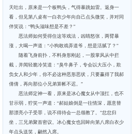
天吐出，原来是一个板鸭头，气得暴跳如雷。返身一
看，但见第八桌有一白衣少年向自己点头微笑，并对同
伴笑说：“鸭头滋味想是不差？”
恶法师如何受得住这等戏法，凶睛怒张，两臂暴
涨，大喝一声道：“小狗敢戏弄道爷，想是活腻了？”
随着飞身前扑，不料身形刚起，一股掌风从中拦
截，并闻轻脆冷笑道：“臭牛鼻子，专会以大压小，欺
负女人和少年，你不必这种恶形恶状，只要赢得了我郝
倩倩，再向那位小兄弟算帐不迟。”
恶法师定神一看，原来是冰心魔女从中顶扛，也不
甘示弱，狞笑一声道：“郝姑娘倒是一往情深，愿意替
那漂亮小子受罪，说不得待会一总领教了。”忿忿归
坐，三兄弟聚首密议。冰心魔女也回眸向第八席白衣少
年点头送笑，翩然入席。