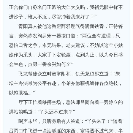
正合你们自称名门正派的大仁大义吗，我褚元眼中揉不
进沙子，谁人不服，尽管冲着我来好了！”
青阳真人被他这番歪辞邪理气得满面铁青，正待答
言，突然赤发阎罗宋一器接口道：“两位全有道理，只
恐怕口舌之争，永无结果。老夫建议，不妨以这个小姑
娘作为采头，大家手下定轮赢，点到为止，以为今日盛
会生色，点缀一番余兴如何？”
飞龙帮徒众立时鼓掌附和，仇天龙也起立道：“朱
坛主办法最为公平有趣，小弟亦愿藉机瞻仰各位绝技，
以饱眼福。”
厅下正忙着移挪空场，恶法师吕罔向着一旁静立的
洪站娘喝道：“丫头还不过来？”
喝声未毕，只听身后有人答道：“丫头来了！”随着
吕罔口中飞进一块油腻腻的东西，塞得透不过气来，半