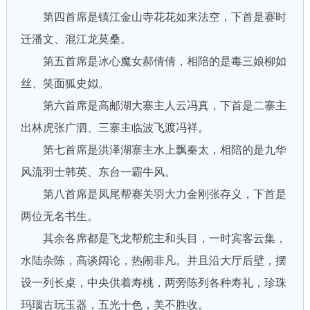
第四首席是镇江金山寺花花如来法空，下首是赛时
迁潘文、混江龙莫桑。
第五首席是冰心魔女郝倩倩，相陪的是毒三娘柳如
丝、笑面狐史姒。
第六首席是高邮湖大寨主人云冯真，下首是二寨主
出林虎张广泗、三寨主临波飞渡冯祥。
第七首席是洪泽湖寨主水上飘秦太，相陪的是九华
风流羽士韩英、东台一霸牛风。
第八首席是凤尾帮赛关羽大力金刚张存义，下首是
两位无名书生。
其余各席都是飞龙帮舵主和头目，一时宾客云集，
水陆杂陈，高谈阔论，热闹非凡。并且沿大厅后壁，摆
设一列长桌，中央供着寿桃，两旁陈列各种寿礼，珍珠
玛瑙古玩玉器，五光十色，美不胜收。