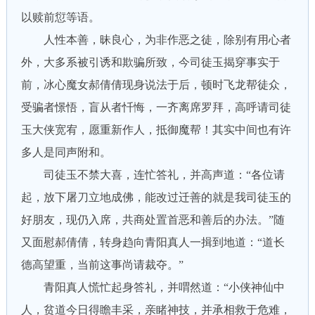
以赎前愆等语。
人性本善，昧良心，为非作恶之徒，除别有用心者
外，大多系被引诱和欺骗所致，今司徒玉揭穿事实于
前，冰心魔女郝倩倩现身说法于后，顿时飞龙帮徒众，
受骗者憬悟，盲从者忏悔，一齐离席罗拜，高呼请司徒
玉大侠宽宥，愿重新作人，抵御魔帮！其实中间也有许
多人是同声附和。
司徒玉不禁大喜，连忙答礼，并高声道：“各位请
起，放下屠刀立地成佛，能改过迁善的就是我司徒玉的
好朋友，现仍入席，共商处置首恶和善后的办法。”随
又面慰郝倩倩，转身趋向青阳真人一揖到地道：“道长
德高望重，当前这事尚请裁夺。”
青阳真人慌忙起身答礼，并喟然道：“小侠神仙中
人，贫道今日得瞻丰采，亲睹神技，并承相救于危难，