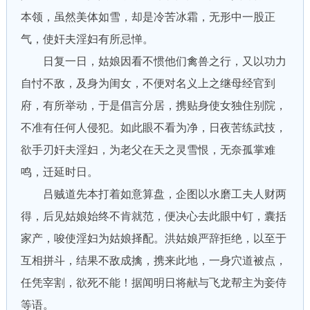
本领，虽然美体如雪，却是冷苦冰霜，无形中一股正
气，使奸夫淫妇有所忌惮。
日复一日，姑娘因看不惯他们禽兽之行，又以功力
自忖不敌，及身为闺女，不便对名义上之继母经官到
府，有所举动，于是倡言分居，携贴身使女独住别院，
不准有任何人侵犯。如此眼不看为净，日夜苦练武技，
欲手刃奸夫淫妇，为老父在天之灵雪恨，无奈孤掌难
鸣，迁延时日。
吕贼道先本打着如意算盘，企图以水磨工夫人财两
得，后见姑娘始终不肯就范，便决心去此眼中钉，囊括
家产，唆使淫妇为姑娘择配。洪姑娘严辞拒绝，以至于
互相拼斗，结果不敌成擒，携来此地，一身穴道被点，
任凭宰割，欲死不能！据闻明日将献与飞龙帮主为妾侍
等语。