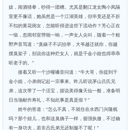
妓，闹酒猜拳，吵得一团糟。尤其是翻江龙女陶小凤隔
室更不像话，她虽然是一个江湖英雄，但毕竟还是不折
不扣的黄花闺女，怎能听得进这些下流动作？芳心正在
一恼，忽闻邻室劈啪一响，一声女人尖叫，随着一个粗
野声音骂道：“臭婊子不识抬举，大爷越迁就你，你越
摆臭架子，别说你这种烂女人，就是千金小姐也得乖乖
听老子的。”
接着又听一个沙哑嗓音问道：“牛大哥，你提到千
金小姐，小弟倒记起一宗事来。昨儿听说茅山吕氏兄
弟，这次带了一个活宝，据说美得像天仙一般，准备明
日当场献作寿礼，不知此事是真是假？”
姓牛的答道：“怎么不真，不就住在水西门兴隆栈
吗？那个妞儿，也和这臭姨子一样，倔强执傲，不过确
有一身功夫，若非吕氏弟兄还制服不了呢！”