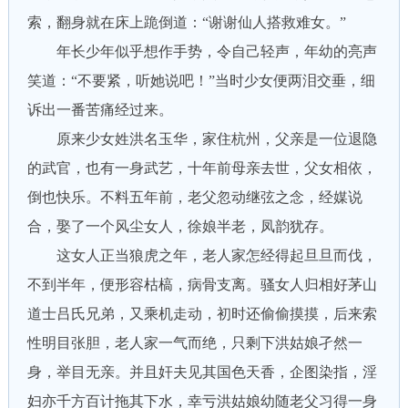
索，翻身就在床上跪倒道：“谢谢仙人搭救难女。”
年长少年似乎想作手势，令自己轻声，年幼的亮声
笑道：“不要紧，听她说吧！”当时少女便两泪交垂，细
诉出一番苦痛经过来。
原来少女姓洪名玉华，家住杭州，父亲是一位退隐
的武官，也有一身武艺，十年前母亲去世，父女相依，
倒也快乐。不料五年前，老父忽动继弦之念，经媒说
合，娶了一个风尘女人，徐娘半老，凤韵犹存。
这女人正当狼虎之年，老人家怎经得起旦旦而伐，
不到半年，便形容枯槁，病骨支离。骚女人归相好茅山
道士吕氏兄弟，又乘机走动，初时还偷偷摸摸，后来索
性明目张胆，老人家一气而绝，只剩下洪姑娘孑然一
身，举目无亲。并且奸夫见其国色天香，企图染指，淫
妇亦千方百计拖其下水，幸亏洪姑娘幼随老父习得一身