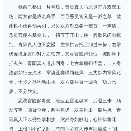
筵前已整出一片空场，青灵真人与恶灵官亦双双出
场，两方都是成名高手，而且恶灵官又是一派之尊，彼
此也不便再动兵刃，只见双方对立各一稽首，一声请，
恶灵官便右掌突出，一招五丁开山，挟一股劲风闪电抓
到。青阳真人也不怠慢，左掌拱云托月卸过来势，右掌
伏虎擒龙直叩对方左锁穴，恶灵官脱袍让位，撩阴脚下
打玄关，青阳真人进步回身，七禽掌横扫毕盖，二人身
法都如行云流水，掌势亚赛骤雨狂风，三丈以内掌风贬
骨，十步之外地动山摇，双方鏖斗百十回合，功力悉
敌，不分胜负。
恶灵官陡起毒念，暗运五雷追魂掌，后退三步，须
发齐竖，两臂全赤，两手互搓，双掌推出一股热风，青
阳真人正以劈空掌相接，突然身如触电，心神似将迷
忽，正暗叫不好之际，忽闻耳旁有人传声细语道：“此