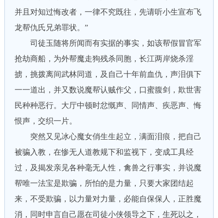
并且对知过悔改者，一律不究既往，先请听小生宣布飞
龙帮仇氏兄弟罪状。”
司徒玉随将所闻而有实据的事实，如该帮假冒官军
抢劫商船，为外帮魔走狗残杀同胞，长江两岸烧杀淫
掳，挑拨离间武林同道，及自己十年前血仇，声泪俱下
一一道出，并又数说魔帮认贼作父，口蜜腹剑，欺世害
民种种恶行。大厅中顿时忿慨声、同情声、疾恶声、悔
恨声，交织一片。
突然又见冰心魔女俏生生起立，满面泪痕，把自己
被骗入教，在惨无人道教规下和监视下，变成工具经
过，及揭发亲见各种毫无人性，禽兽之行事实，并说魔
帮唯一法宝是欺骗，所怕的是力量，只要大家团结起
来，不受欺骗，以力量对力量，必能自保保人，正胜魔
消，同时申言自己愿在司徒小侠领导之下，生死以之，