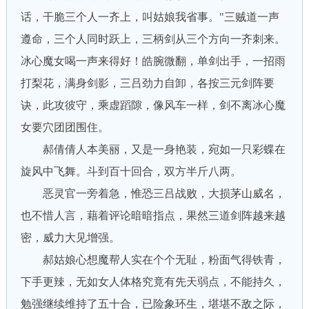
话，干脆三个人一齐上，叫姑娘我省事。"三贼道一声
遵命，三个人同时跃上，三柄剑从三个方向一齐刺来。
冰心魔女喝一声来得好！皓腕微翻，单剑出手，一招雨
打梨花，满身剑影，三吕劲力自卸，各按三元剑阵要
诀，此攻彼守，乘虚蹈隙，像风车一样，剑不离冰心魔
女要穴团团围住。
郝倩倩人本美丽，又是一身艳装，宛如一只彩蝶在
旋风中飞舞。斗到百十回合，双方半斤八两。
恶灵官一旁着急，惟恐三吕战败，大损茅山威名，
也不惜人言，藉着评论暗暗指点，果然三道剑阵越来越
密，威力大见增强。
郝姑娘心想魔帮人实在个个无耻，粉面气得铁青，
下手更辣，无如女人体格究竟有先天弱点，不能持久，
勉强继续维持了五十合，已险象环生，堪堪不敌之际，