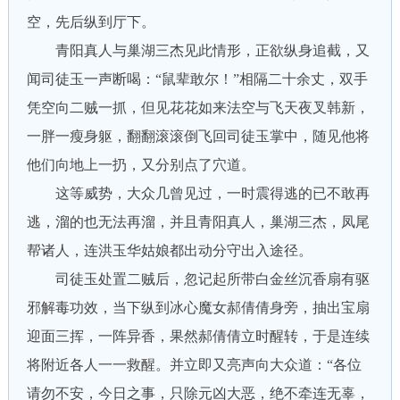
空，先后纵到厅下。
青阳真人与巢湖三杰见此情形，正欲纵身追截，又
闻司徒玉一声断喝：“鼠辈敢尔！”相隔二十余丈，双手
凭空向二贼一抓，但见花花如来法空与飞天夜叉韩新，
一胖一瘦身躯，翻翻滚滚倒飞回司徒玉掌中，随见他将
他们向地上一扔，又分别点了穴道。
这等威势，大众几曾见过，一时震得逃的已不敢再
逃，溜的也无法再溜，并且青阳真人，巢湖三杰，凤尾
帮诸人，连洪玉华姑娘都出动分守出入途径。
司徒玉处置二贼后，忽记起所带白金丝沉香扇有驱
邪解毒功效，当下纵到冰心魔女郝倩倩身旁，抽出宝扇
迎面三挥，一阵异香，果然郝倩倩立时醒转，于是连续
将附近各人一一救醒。并立即又亮声向大众道：“各位
请勿不安，今日之事，只除元凶大恶，绝不牵连无辜，