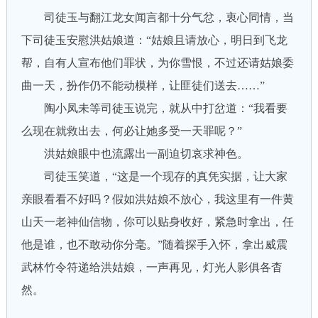
司徒玉与翻江龙女闻言都十分气忿，衷心同情，当
下司徒玉安慰洪姑娘道：“姑娘且请放心，明日到飞龙
帮，自有人宣布他们罪状，为你雪恨，不过还请姑娘委
曲一天，扮作仍不能动模样，让匪徒们送去……”
陶小凤未等司徒玉说完，就从中打岔道：“我看要
么现在就救出去，何必让她多受一天罪呢？”
洪姑娘眼中也流露出一副迫切哀求神色。
司徒玉笑道，“这是一个现存的真凭实据，让大家
亲眼看看不好吗？假如洪姑娘不放心，我这里有一件黄
山天一老神仙信物，你可以贴身收好，紧急时拿出，任
他是谁，也不敢动你分毫。”随着探手入怀，拿出威震
武林竹令符递给洪姑娘，一声再见，灯光人影俱各杳
然。