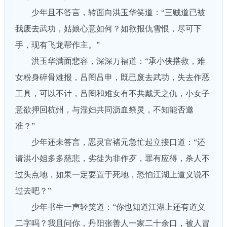
少年且不答言，转面向洪玉华笑道：“三贼道已被
我废去武功，姑娘心意如何？如欲报仇雪恨，尽可下
手，现有飞龙帮作主。”
洪玉华满面悲容，深深万福道：“承小侠搭救，难
女粉身碎骨难报，吕罔吕申，既已废去武功，失去作恶
工具，可以不计，吕罔和难女有不共戴天之仇，小女子
意欲押回杭州，与淫妇共同沥血祭灵，不知能否邀
准？”
少年还未答言，恶灵官褚元急忙起立接口道：“还
请洪小姐多多慈悲，劣徒为非作歹，罪有应得，杀人不
过头点地，如果一定要置于死地，恐怕江湖上道义说不
过去吧？”
少年书生一声轻笑道：“你也知道江湖上还有道义
二字吗？我且问你，丹阳张善人一家二十余口，被人冒