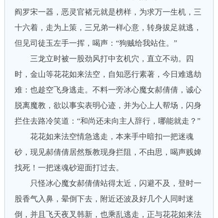
阎罗宋一器，恶灵官褚元就是榜样，为求万一生机，三
十六着，走为上策，三兄弟一样心意，转身拔足就逃，
但见司徒玉左手一挥，喝声：“狗贼给我站住。”
三龙立时被一股劲风打中玄机穴，直立不动。四
时，金山等花花如来法空，自知恶行素著，今日难逃劫
难：也趁空飞身逃走。不料一旁冰心魔女郝倩倩，诚心
脱离魔教，欲以事实表明心迹，并为心上人帮场，闪身
拦住去路冷笑道：“和尚还未向主人辞行，哪能就走？”
花花如来法空情急逃走，本来手中暗扣一把迷魂
砂，现见郝倩倩居然叛教现身拦阻，不由思，喝声贱婢
找死！一把迷魂砂迎面打过去。
只怪冰心魔女郝倩倩站得太近，闪避不及，登时一
股香气入鼻，晕倒下去，附近还波及好几个人同时迷
倒，并且飞天夜叉韩新，也乘乱逃走，正与花花如来法