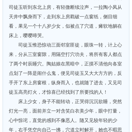
司徒玉听到东北上房，有轻微断续泣声，一拉陶小凤从
天井中飘身而下，走到东上房戳破一点窗纸，侧目细
看，果见一个十八岁少女，似被点了穴道，瘫软地躺在
床上，嘤嘤啼哭。
司徒玉惟恐惊动三面邻室匪徒，眼珠一转，计上心
来，分从三室窗隙，用隔空打穴功夫，将所有客人都点
了两个时辰睡穴。陶姑娘在黑暗中，正摸不清他向各室
点划了一阵是闹什么鬼，便见司徒玉又大大方方的，反
手开了东上房窗根，纵身而入，也就随了进去，又见司
徒玉高亮灯火，才惊喜已经找到了所要找的人！
床上少女，身子不能转动，正哭得沉沉欲睡，突然
灯光一亮，面前并立一对含笑白衣美少年，眼中打量，
心中惊诧，直觉的感到不像恶人。随又见较年轻的少
年，右手凭空向自己一拂，穴道立时解开，她也不暇思