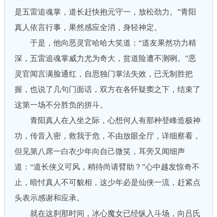
是五雷追魂掌，道长赶快抱元守一，放松劲力。”青阳
真人依言行事，果然感应全消，身轻神定。
于是，他向恶灵官哈哈大笑道：“道友果然功力精
深，五雷追魂掌威力尤为奇大，贫道险遭不测咧。”恶
灵官闻言满脸通红，自思独门掌法失效，已无制胜把
握，也说了几句门面话，双方在各怀疑窦之下，结束了
这第一场不分胜负的拼斗。
青阳真人在入坐之际，心想何人有那种登峰造极神
功，传音入密，救我于危，不由放眼全厅，详细察看，
但见第八席一白衣少年向自己微笑，耳旁又闻细声
道：“道长侠义可风，稍待尚请臂助？”心中越发惊奇不
止，暗忖真人不可貌相，这少年必是仙侠一流，赶紧点
头表示感谢和应承。
就在这刹那时间，冰心魔女已经纵入斗场，向吕氏