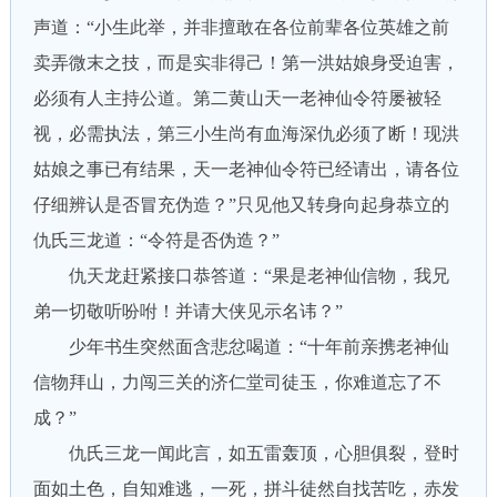
声道：“小生此举，并非擅敢在各位前辈各位英雄之前
卖弄微末之技，而是实非得己！第一洪姑娘身受迫害，
必须有人主持公道。第二黄山天一老神仙令符屡被轻
视，必需执法，第三小生尚有血海深仇必须了断！现洪
姑娘之事已有结果，天一老神仙令符已经请出，请各位
仔细辨认是否冒充伪造？”只见他又转身向起身恭立的
仇氏三龙道：“令符是否伪造？”
仇天龙赶紧接口恭答道：“果是老神仙信物，我兄
弟一切敬听吩咐！并请大侠见示名讳？”
少年书生突然面含悲忿喝道：“十年前亲携老神仙
信物拜山，力闯三关的济仁堂司徒玉，你难道忘了不
成？”
仇氏三龙一闻此言，如五雷轰顶，心胆俱裂，登时
面如土色，自知难逃，一死，拼斗徒然自找苦吃，赤发