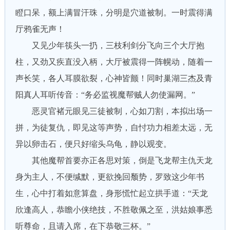
瞪口呆，额上满冒汗珠，分明是穴道被制。一时震得满
厅鸦雀无声！
又见少年筷头一扔，三枝利剑分飞向三个大厅抱
柱，又劲又疾直没入柄，大厅被震得一阵幌动，随着一
声长笑，各人耳膜欲裂，心神皆颤！同时巢湖三杰及青
阳真人耳听传音：“务必监视魔帮贼人勿使漏网。”
恶灵官褚元眼见三徒被制，心如刀割，本拟出场一
拼，为徒复仇，即见这等声势，自忖功力相差太远，无
异以卵击石，便只好缩头乌龟，静以观变。
其他魔帮首要亦正各思对策，倒是飞龙帮主仇天龙
身为主人，不便缄默，更欲挽回颓势，罗致这少年书
生，心中打着如意算盘，身形慌忙起立拱手道：“天龙
欣逢高人，恭瞻小侠绝技，不胜敬佩之至，洪姑娘事悉
听尊命，且请入席，在下恭敬三杯。”