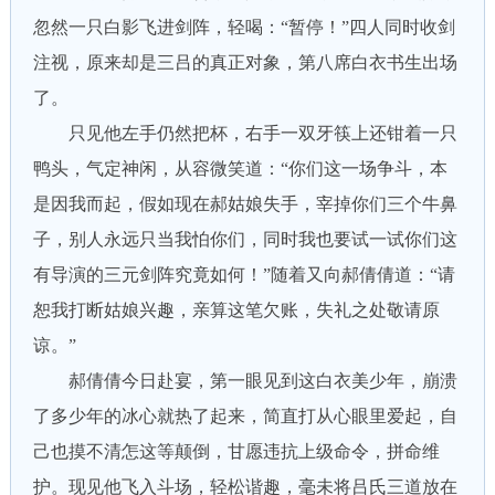
忽然一只白影飞进剑阵，轻喝：“暂停！”四人同时收剑
注视，原来却是三吕的真正对象，第八席白衣书生出场
了。
只见他左手仍然把杯，右手一双牙筷上还钳着一只
鸭头，气定神闲，从容微笑道：“你们这一场争斗，本
是因我而起，假如现在郝姑娘失手，宰掉你们三个牛鼻
子，别人永远只当我怕你们，同时我也要试一试你们这
有导演的三元剑阵究竟如何！”随着又向郝倩倩道：“请
恕我打断姑娘兴趣，亲算这笔欠账，失礼之处敬请原
谅。”
郝倩倩今日赴宴，第一眼见到这白衣美少年，崩溃
了多少年的冰心就热了起来，简直打从心眼里爱起，自
己也摸不清怎这等颠倒，甘愿违抗上级命令，拼命维
护。现见他飞入斗场，轻松谐趣，毫未将吕氏三道放在