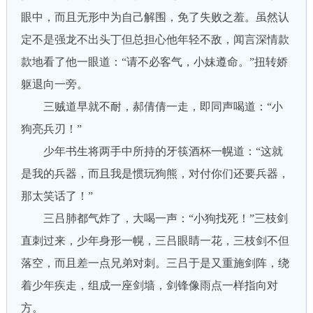
眼中，而且无形中为自己解围，免了失败之羞。虽然认
定不是强龙不出头丁但总担心他年轻不敌，闻言深情款
款地看了他一眼道：“请不必客气，小妹遵命。”扭转娇
躯退向一旁。
三贼道早就不耐，郝倩倩一走，即同声喝道：“小
狗亮兵刃！”
少年书生将两手中所持的牙筷酒杯一幌道：“这就
是我的兵器，而且我是惯玩狗熊，对付你们还要兵器，
那太笑话了！”
三吕肺都气炸了，大喝一声：“小狗找死！”三枝剑
直刺过来，少年身形一幌，三吕眼睛一花，三枝剑不但
落空，而且差一点兄弟对刺。三吕于是又重施剑阵，绕
着少年疾走，组成一座剑墙，剑锋像雨点一样指向对
方。