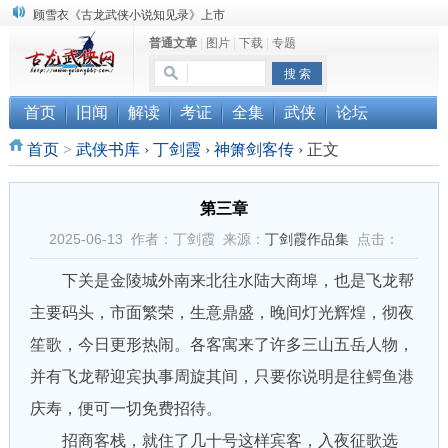
“武侠书库”查缺补漏活动圆满结束
普通文章
|
图片
|
下载
|
专题
《古龙小说原貌探究》修订版已上市
顾雪衣《古龙武侠小说知见录》上市
首页
旧闻
解读
考证
全集
武侠
论坛
首页
>
武侠书库
›
丁剑霞
›
神箫剑客传
›
正文
第三章
2025-06-13 作者：丁剑霞 来源：
丁剑霞作品集
点击：
下关是金陵城外南来北往水陆大商埠，也是飞龙帮
主要码头，市面繁荣，生意鼎盛，晚间灯光辉煌，彻夜
笙歌，今日更形热闹。各客寓来了许多三山五岳人物，
并有飞龙帮迎宾执事周旋其间，只要你说明是往鳄鱼港
庆寿，便可一切免费招待。
招商客栈，就住了几十号这样宾客，入夜征歌选