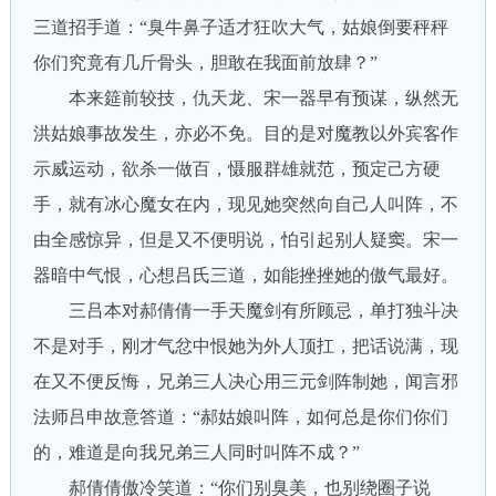
三道招手道：“臭牛鼻子适才狂吹大气，姑娘倒要秤秤
你们究竟有几斤骨头，胆敢在我面前放肆？”
本来筵前较技，仇天龙、宋一器早有预谋，纵然无
洪姑娘事故发生，亦必不免。目的是对魔教以外宾客作
示威运动，欲杀一做百，慑服群雄就范，预定己方硬
手，就有冰心魔女在内，现见她突然向自己人叫阵，不
由全感惊异，但是又不便明说，怕引起别人疑窦。宋一
器暗中气恨，心想吕氏三道，如能挫挫她的傲气最好。
三吕本对郝倩倩一手天魔剑有所顾忌，单打独斗决
不是对手，刚才气忿中恨她为外人顶扛，把话说满，现
在又不便反悔，兄弟三人决心用三元剑阵制她，闻言邪
法师吕申故意答道：“郝姑娘叫阵，如何总是你们你们
的，难道是向我兄弟三人同时叫阵不成？”
郝倩倩傲冷笑道：“你们别臭美，也别绕圈子说