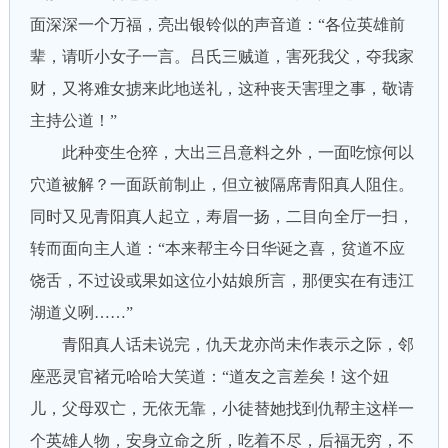
面深深一个万福，亮出银铃似的声音道：“各位英雄前
辈，请听小女子一言。吕氏三贼道，害死我父，夺我家
财，又将难女掳来此地送礼，这种丧天害理之事，敬请
主持公道！”
此种变生仓猝，大出三吕意料之外，一面吃惊何以
穴道被解？一面跃前制止，但立被隔席青阳真人阻住。
同时又见青阳真人起立，寿眉一扬，二目向全厅一扫，
转而面向主人道：“本来帮主今日华诞之喜，贫道不应
饶舌，不过设或果如这位小姑娘所言，那便实在有违江
湖道义咧……”
青阳真人话未说完，仇天龙亦尚未作表示之际，邻
座恶灵官褚元哈哈大笑道：“道友之言差矣！这个妞
儿，父母双亡，无依无靠，小徒替她找到仇帮主这样一
个英雄人物，安身立命之所，吃着不尽，后福无穷，不