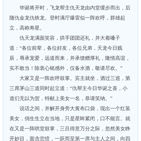
华诞将开时，飞龙帮主仇天龙由内堂缓步而出，后
随仇金龙仇铁龙。登时满厅爆雷似一阵欢呼，群雄起
立，高称寿星。
仇天龙满面笑容，拱手团团还礼，并大着嗓子
道：“各位前辈，各位好友，各位兄弟，天龙今日贱
辰，辱承宠爱，远道而来，并承馈赠厚礼，隆情高谊，
实不敢当！除衷心铭感外，仅备水酒，敬请尽欢。”
大家又是一阵欢呼鼓掌。宾主就坐，酒过三巡，第
三席茅山三道同时起立道：“仇帮主今日华诞之喜，小
道们无以为贺，特献上美女一名，恭请笑纳。”
说话之间，并解开身旁大黄布口袋，现出一个红装
美女，俏生生立在当地，只是星眸紧闭，口不能言。就
在又是一阵哄堂鼓掌，三吕得意万分之际，忽然美女睁
开妙目，面含悲愤，一跃而至第一席与主人之间，向四