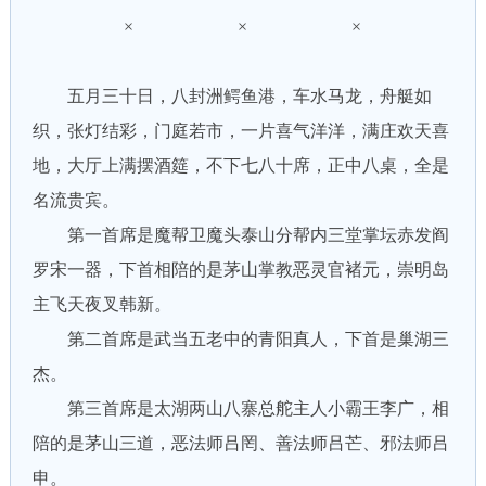
× × ×
五月三十日，八封洲鳄鱼港，车水马龙，舟艇如
织，张灯结彩，门庭若市，一片喜气洋洋，满庄欢天喜
地，大厅上满摆酒筵，不下七八十席，正中八桌，全是
名流贵宾。
第一首席是魔帮卫魔头泰山分帮内三堂掌坛赤发阎
罗宋一器，下首相陪的是茅山掌教恶灵官褚元，崇明岛
主飞天夜叉韩新。
第二首席是武当五老中的青阳真人，下首是巢湖三
杰。
第三首席是太湖两山八寨总舵主人小霸王李广，相
陪的是茅山三道，恶法师吕罔、善法师吕芒、邪法师吕
申。