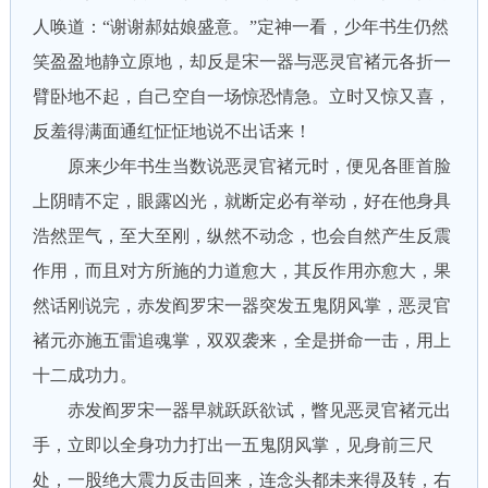
人唤道：“谢谢郝姑娘盛意。”定神一看，少年书生仍然
笑盈盈地静立原地，却反是宋一器与恶灵官褚元各折一
臂卧地不起，自己空自一场惊恐情急。立时又惊又喜，
反羞得满面通红怔怔地说不出话来！
原来少年书生当数说恶灵官褚元时，便见各匪首脸
上阴晴不定，眼露凶光，就断定必有举动，好在他身具
浩然罡气，至大至刚，纵然不动念，也会自然产生反震
作用，而且对方所施的力道愈大，其反作用亦愈大，果
然话刚说完，赤发阎罗宋一器突发五鬼阴风掌，恶灵官
褚元亦施五雷追魂掌，双双袭来，全是拼命一击，用上
十二成功力。
赤发阎罗宋一器早就跃跃欲试，瞥见恶灵官褚元出
手，立即以全身功力打出一五鬼阴风掌，见身前三尺
处，一股绝大震力反击回来，连念头都未来得及转，右