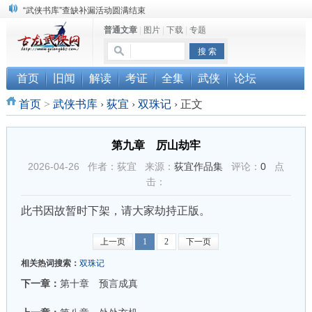
“武侠书库”查缺补漏活动圆满结束
普通文章
|
图片
|
下载
|
专题
珠海《古龙作品集》PDF扫描版分享
三千藏书奉江湖 ， 诚邀侠友共赏鉴
首页
旧闻
解读
考证
全集
武侠
论坛
首页
>
武侠书库
›
荻宜
›
双珠记
›
正文
第九章 厉山劫牢
2026-04-26 作者：荻宜 来源：
荻宜作品集
评论：
0
点
击：
此书因故暂时下架，请大家劫持正版。
上一页
1
2
下一页
相关热词搜索：
双珠记
下一章：
第十章 预言成真