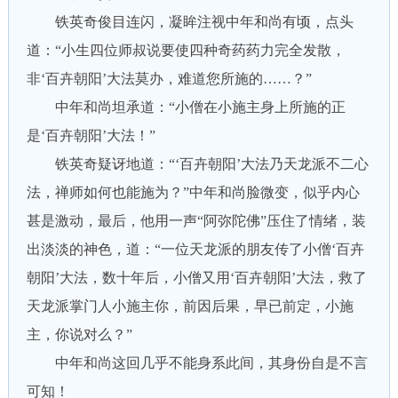
铁英奇俊目连闪，凝眸注视中年和尚有顷，点头
道：“小生四位师叔说要使四种奇药药力完全发散，
非‘百卉朝阳’大法莫办，难道您所施的……？”
中年和尚坦承道：“小僧在小施主身上所施的正
是‘百卉朝阳’大法！”
铁英奇疑讶地道：“‘百卉朝阳’大法乃天龙派不二心
法，禅师如何也能施为？”中年和尚脸微变，似乎内心
甚是激动，最后，他用一声“阿弥陀佛”压住了情绪，装
出淡淡的神色，道：“一位天龙派的朋友传了小僧‘百卉
朝阳’大法，数十年后，小僧又用‘百卉朝阳’大法，救了
天龙派掌门人小施主你，前因后果，早已前定，小施
主，你说对么？”
中年和尚这回几乎不能身系此间，其身份自是不言
可知！