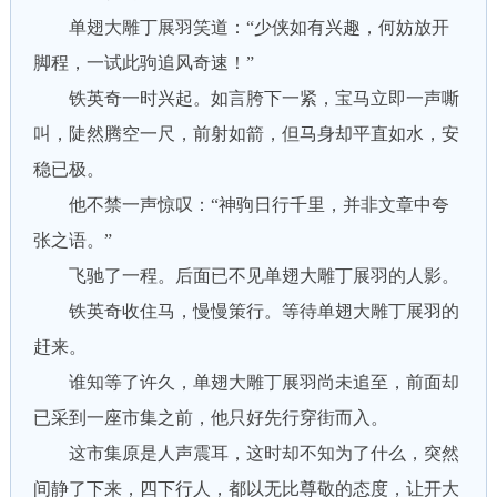
单翅大雕丁展羽笑道：“少侠如有兴趣，何妨放开
脚程，一试此驹追风奇速！”
铁英奇一时兴起。如言胯下一紧，宝马立即一声嘶
叫，陡然腾空一尺，前射如箭，但马身却平直如水，安
稳已极。
他不禁一声惊叹：“神驹日行千里，并非文章中夸
张之语。”
飞驰了一程。后面已不见单翅大雕丁展羽的人影。
铁英奇收住马，慢慢策行。等待单翅大雕丁展羽的
赶来。
谁知等了许久，单翅大雕丁展羽尚未追至，前面却
已采到一座市集之前，他只好先行穿街而入。
这市集原是人声震耳，这时却不知为了什么，突然
间静了下来，四下行人，都以无比尊敬的态度，让开大