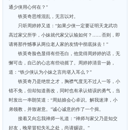
通少侠用心何在？”
铁英奇思维混乱，无言以对。
只听周婷婷又道：“如果少侠一定要证明天龙武功
高过家父所学，小妹就代家父认输如何？……否则，即
请将那件憾事从两位老人家的友情中彻底抹去！”
铁英奇脸色显得有些苍白，他觉得周婷婷的话，无
懈可击，自己的心志有些动摇了。周婷婷清音一扬，
道：“铁少侠认为小妹之言尚堪入耳么？”
铁英奇乃是绝世之才，胸襟气度无不过人一等，小
错不免，但却知道善改，同时也有承认错误的勇气，当
时发出一串朗笑道：“周姑娘会心卓识。解我迷津，小
弟领教，并致谢意。”诚心诚意的作了一个揖。
接着又向忘我禅师一礼道：“禅师与家父乃是知交
好友，晚辈冒犯失礼之处，尚请赐谅。”