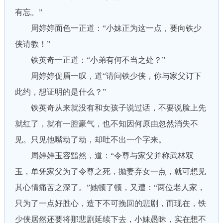
有忘。”
周婷婷面色一正道：“小妹正为这一点，要向铁少
侠请教！”
铁英奇一正道：“小弟有何不当之处？”
周婷婷促眉一叹，道“请问铁少侠，你与家父订下
此约，想证明的是什么？”
铁英奇从来就没有和女孩子说过话，不要说脸上先
就红了，就有一腔豪气，也不知因何原由忽然消失不
见。只见他嘴动了动，却吐不出一个字来。
周婷婷玉容黯然，道：“令尊与家父并称武林双
玉，单凭家父为了令尊之死，抛妻弃女一点，就可想见
其心情痛苦之深了。”她顿了顿，又遭：“两位老人家，
只为了一点好胜心，造下不可挽回的悲剧，而现在，铁
少侠居然还要将那悲剧延续下去，小妹愚昧，实在想不