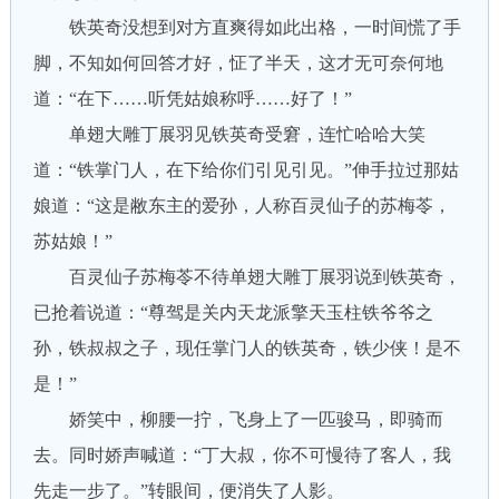
铁英奇没想到对方直爽得如此出格，一时间慌了手
脚，不知如何回答才好，怔了半天，这才无可奈何地
道：“在下……听凭姑娘称呼……好了！”
单翅大雕丁展羽见铁英奇受窘，连忙哈哈大笑
道：“铁掌门人，在下给你们引见引见。”伸手拉过那姑
娘道：“这是敝东主的爱孙，人称百灵仙子的苏梅苓，
苏姑娘！”
百灵仙子苏梅苓不待单翅大雕丁展羽说到铁英奇，
已抢着说道：“尊驾是关内天龙派擎天玉柱铁爷爷之
孙，铁叔叔之子，现任掌门人的铁英奇，铁少侠！是不
是！”
娇笑中，柳腰一拧，飞身上了一匹骏马，即骑而
去。同时娇声喊道：“丁大叔，你不可慢待了客人，我
先走一步了。”转眼间，便消失了人影。