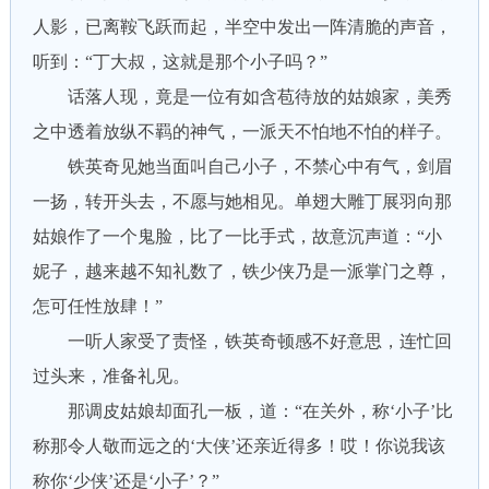
人影，已离鞍飞跃而起，半空中发出一阵清脆的声音，
听到：“丁大叔，这就是那个小子吗？”
话落人现，竟是一位有如含苞待放的姑娘家，美秀
之中透着放纵不羁的神气，一派天不怕地不怕的样子。
铁英奇见她当面叫自己小子，不禁心中有气，剑眉
一扬，转开头去，不愿与她相见。单翅大雕丁展羽向那
姑娘作了一个鬼脸，比了一比手式，故意沉声道：“小
妮子，越来越不知礼数了，铁少侠乃是一派掌门之尊，
怎可任性放肆！”
一听人家受了责怪，铁英奇顿感不好意思，连忙回
过头来，准备礼见。
那调皮姑娘却面孔一板，道：“在关外，称‘小子’比
称那令人敬而远之的‘大侠’还亲近得多！哎！你说我该
称你‘少侠’还是‘小子’？”