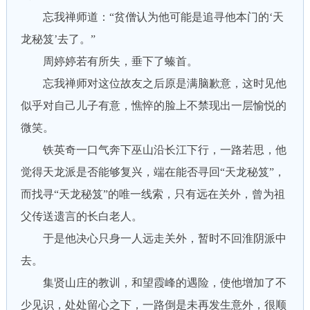
忘我禅师道：“贫僧认为他可能是追寻他本门的‘天
龙秘笈’去了。”
周婷婷若有所失，垂下了螓首。
忘我禅师对这位故友之后原是满脑歉意，这时见他
似乎对自己儿子有意，憔悴的脸上不禁现出一层愉悦的
微笑。
铁英奇一口气奔下巫山沿长江下行，一路若思，他
觉得天龙派是否能够复兴，端在能否寻回“天龙秘笈”，
而找寻“天龙秘笈”的唯一线索，只有远在关外，曾为祖
父传送遗言的长白老人。
于是他决心只身一人远走关外，暂时不回淮阴派中
去。
集贤山庄的教训，和望霞峰的遇险，使他增加了不
少见识，处处留心之下，一路倒是未再发生意外，很顺