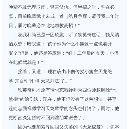
晚辈不敢无理取闹，轻言父仇，但半招之耻，誓在必
雪，目前晚辈武功未成，难与皓月争辉，请假我二年时
日，届时晚辈必在此地领教高招！”
忘我和尚已是一团欣慰，听了铁英奇这话，顿又清
眉双蹙：暗叹道：“孩子你为什么不连这一点也看开
呢？”但是，他还是答应道：“好！二年后的今天，小僧
在此候驾就是！”
接着，又道：“现在该由小僧传授小施主天龙绝
学‘卉百朝阳’和‘天龙剑法’了。”
铁英奇刚才原有请求忘我禅师为四位师叔解除“七
煞指”的治伤法，现在，他不但没有了这种想法，甚至
连向忘我禅师学习天龙武学的念头也打消了，同时，他
更断然决定暂时不回到淮阴本派去了。
因为他要加紧寻回祖父失落的《天龙秘笈》，凭本