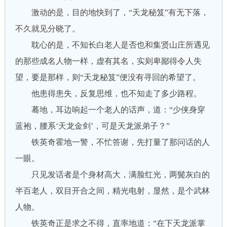
激动的是，目的地快到了，“天龙秘笈”有无下落，
不久就见分晓了。
耽心的是，不知长白老人是否也和集贤山庄所遇见
的那些成名人物一样，虚有其名，实则卑鄙得令人失
望，要是那样，则“天龙秘笈”便没有寻回的希望了。
他患得患失，反复思维，也不知走了多少路程。
蓦地，耳边响起一个老人的话声，道：“少侠身穿
蓝袍，腰系‘天龙金剑’，可是天龙派弟子？”
铁英奇霍地一警，不忙答谢，先打量了那问话的人
一眼。
只见发话者是个身材高大，满脸红光，两鬓灰白的
半百老人，双目开合之间，精光电射，显然，是个武林
人物。
铁英奇正是求之不得，直率地道：“在下天龙派掌