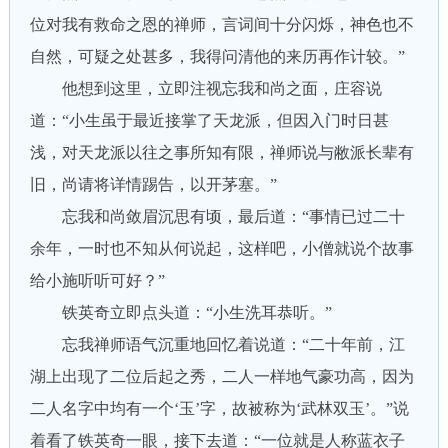
位对我有救命之恩的禅师，言词间十分闪烁，神色也不
自然，可疑之处甚多，我得问清他的来历再作计较。”
他想到这里，立即注视忘我和尚之面，庄容说
道：“小生虽于最近接掌了天龙派，但因入门时日甚
浅，对天龙派以往之事所知有限，禅师说与敝派长辈有
旧，尚请将详情踢告，以开茅塞。”
忘我和尚敛眉沉思有顷，最后道：“事情已过二十
余年，一时也不知从何说起，这样吧，小僧就说个故事
给小施听听可好？”
铁英奇立即点头道：“小生洗耳恭听。”
忘我禅师语气沉重地回忆着说道：“二十年前，江
湖上出现了二位后起之秀，二人一样地气豪功高，因为
二人名字中均有一个‘玉’字，故被称为‘武林双玉’。”说
着看了铁英奇一眼，接下去道：“一位就是人称蓝衣子