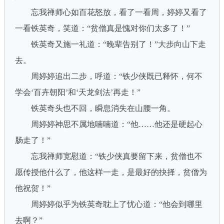
忘我禅师心如百花怒放，看了一看周，婷婷又看了
一看铁英奇，笑道：“贫僧真是愧对你们太多了！”
铁英奇又施一礼道：“晚辈告别了！”大步向山下走
去。
周婷婷追出二步，呼道：“铁少侠既已释怀，何不
学会‘百卉朝阳’和‘天龙剑法’再走！”
铁英奇头也不回，瞬息消失在山腰一角。
周婷婷神思不属地喃喃道：“他……他还是硬起心
肠走了！”
忘我禅师宽慰道：“铁少侠真要留下来，贫僧也不
愿传授他什么了，他这样一走，是最好的抉择，贫僧为
他祝贺！”
周婷婷似乎为铁英奇耽上了忧心道：“他会到哪里
去啊？”