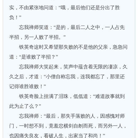
实，不由紧张地问道：“哦，最后他们还是分出了胜
负！”
忘我禅师笑道：“是的，最后二人之中，一人占先
半招，另一人败了半招。”
铁英奇这时又希望那失败的不是他的父亲，急急问
道：“是谁败了半招？”
忘我禅师大笑起来，笑声中蕴含着无限的凄凉，久
久之后，才道：“小僧自称忘我，连我都忘了，那里还
记得谁胜谁败！”
铁英奇脸上挂满了泪珠，低低道：“难道故事就到
此为止了么？”
忘我禅师：“最后，那失手落败的人，因感愧对师
门，一时想不到，竟羞忿横剑自刎而死，而另外一人，
也因痛失良友，看破人生，出家当了和尚！”