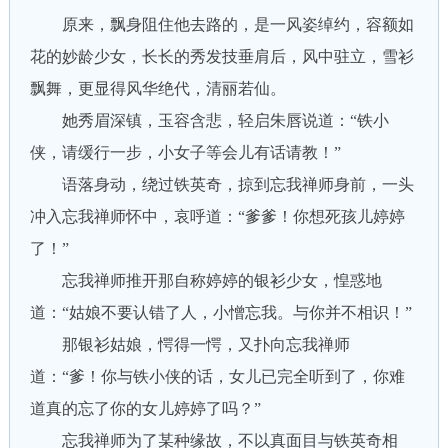
原来，飘身阻住他去路的，是一风姿绰约，容额如
花的妙龄少女，长长的秀发技垂肩后，风中驻立，雪衫
飘舞，更显得风华绝代，清丽若仙。
她秀眉深镇，玉容含悲，轻启朱唇说道：“铁小
侠，请缓行一步，小女子等会儿有话请教！”
语落身动，绕过铁英奇，掠到忘我禅师身前，一头
冲入忘我禅师怀中，哀呼道：“爹爹！你想死孩儿婷婷
了！”
忘我禅师推开那自称婷婷的银衫少女，惶惑地
道：“姑娘不要认错了人，小憎忘我。与你并不相识！”
那银衫姑娘，愕得一愕，又扑向忘我禅师
道：“爹！你与铁小侠的话，女儿已完全听到了，你难
道真的忘了你的女儿婷婷了吗？”
忘我禅师为了某种缘故，不以真面目与铁英奇相