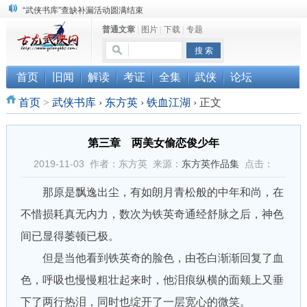
“武侠书库”查缺补漏活动圆满结束
普通文章
|
图片
|
下载
|
专题
《古龙小说原貌探究》修订版已上市
顾雪衣《古龙武侠小说知见录》上市
首页
旧闻
解读
考证
全集
武侠
论坛
首页
>
武侠书库
›
东方英
›
铁血江湖
›
正文
第三章 两美女偷恋俊少年
2019-11-03 作者：东方英 来源：
东方英作品集
点击：
那原是飘逸出尘，有如朗月青松般的中年和尚，在
不惜损耗真无内力，数次为铁英奇通经舒脉之后，神色
间已显得萎顿已极。
但是当他看到铁英奇的脸色，由苍白渐渐回复了血
色，呼吸也慢慢粗壮起来时，他泪痕纵横的面颊上又垂
下了两行热泪，同时也绽开了一层宽心的微笑。