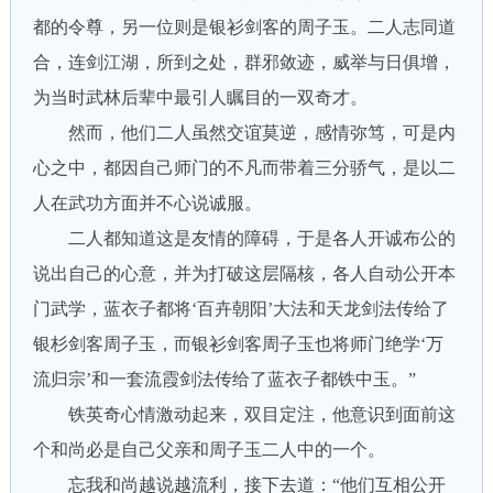
都的令尊，另一位则是银衫剑客的周子玉。二人志同道
合，连剑江湖，所到之处，群邪敛迹，威举与日俱增，
为当时武林后辈中最引人瞩目的一双奇才。
然而，他们二人虽然交谊莫逆，感情弥笃，可是内
心之中，都因自己师门的不凡而带着三分骄气，是以二
人在武功方面并不心说诚服。
二人都知道这是友情的障碍，于是各人开诚布公的
说出自己的心意，并为打破这层隔核，各人自动公开本
门武学，蓝衣子都将‘百卉朝阳’大法和天龙剑法传给了
银杉剑客周子玉，而银衫剑客周子玉也将师门绝学‘万
流归宗’和一套流霞剑法传给了蓝衣子都铁中玉。”
铁英奇心情激动起来，双目定注，他意识到面前这
个和尚必是自己父亲和周子玉二人中的一个。
忘我和尚越说越流利，接下去道：“他们互相公开