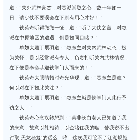
道：“关外武林豪杰，对贵派崇敬之心，数十年如一
日，请少侠不要误会在下别有用心才好！”
铁英奇听得微微一怔，道：“听了大侠之言，对敝
派在中原地区的遭遇，倒是如同目睹？”
单翅大雕丁展羽道：“敞东主对关内武林动态，极
为关怀，是以经常派有专人，负责打听关内武林情况，
在下便是奉命恭迎铁掌门人而来的！”
铁英奇大眼睛顿时奇光华现，道：“贵东主是谁？
何以对在下如此关注？”
单翅大雕丁展羽道：“敝东主就是铁掌门人此行予
访之人。”
铁英奇心念疾转想到：“莫非长白老人已知道了我
的来意，故意以礼相待，以企堵住我的嘴，使我说不出
讨取‘天龙秘笈’的话么，哼！这次我可管不了江湖规矩