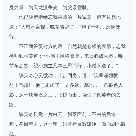
身力量，为天龙派争光，为父亲雪耻。
他已决定拒绝忘我禅师的一片诚意，但有礼貌地
道：“大恩不言报，晚辈告辞了。”施了一礼，反身便
行。
不正面答复对方的话，自然就是心领的表示，忘我
禅师勉强笑道：“小施主风格凛凛，来日必成大器，唯
前车之鉴，望小施主凡事三思而行，小僧不送了。”
铁英奇心灵微动，止步回身，道：“晚辈谨领教
益！”转眼，他已走出了一丈多远。墓地，一条银色人
影，从一块岩石之后，飞掠而出，挡住了铁英奇的去
路。
铁英奇只觉一片白云，飘落面前，不由的后退一
步，举目望去，这一望，只觉得目辉难睁，颜面刷地微
红。