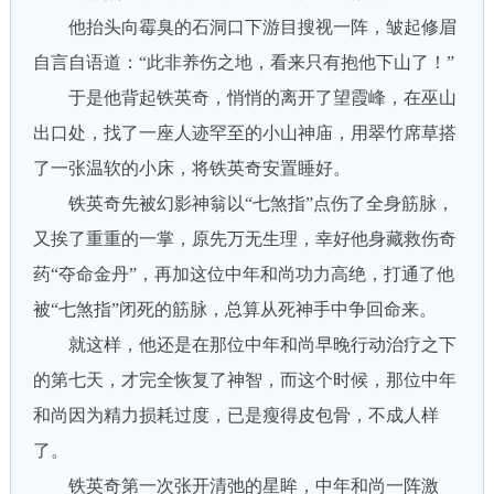
他抬头向霉臭的石洞口下游目搜视一阵，皱起修眉
自言自语道：“此非养伤之地，看来只有抱他下山了！”
于是他背起铁英奇，悄悄的离开了望霞峰，在巫山
出口处，找了一座人迹罕至的小山神庙，用翠竹席草搭
了一张温软的小床，将铁英奇安置睡好。
铁英奇先被幻影神翁以“七煞指”点伤了全身筋脉，
又挨了重重的一掌，原先万无生理，幸好他身藏救伤奇
药“夺命金丹”，再加这位中年和尚功力高绝，打通了他
被“七煞指”闭死的筋脉，总算从死神手中争回命来。
就这样，他还是在那位中年和尚早晚行动治疗之下
的第七天，才完全恢复了神智，而这个时候，那位中年
和尚因为精力损耗过度，已是瘦得皮包骨，不成人样
了。
铁英奇第一次张开清弛的星眸，中年和尚一阵激