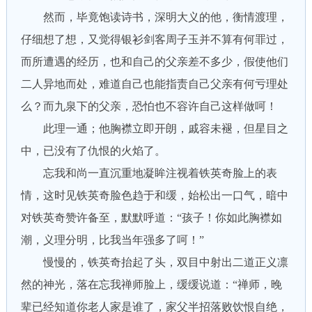
然而，毕竟饱读诗书，深明大义的他，衡情渡理，
仔细想了想，又觉得银衫剑客周子玉并不算有何罪过，
而所遭遇的经历，也和自己的父亲差不多少，假使他们
二人异地而处，难道自己也能指责自己父亲有何亏理处
么？而九泉下的父亲，恐怕也不容许自己这样做呵！
此理一通；他胸襟立即开朗，戚容未褪，但星目之
中，已没有了仇恨的火焰了。
忘我和尚一直沉重地凝眸注视着铁英奇脸上的表
情，这时见铁英奇脸色趋于和缓，始松出一口气，暗中
对铁英奇赞许备至，默默呼道：“孩子！你如此胸襟如
潮，义理分明，比我当年强多了呵！”
慢慢的，铁英奇抬起了头，双目中射出二道正义凛
然的神光，落在忘我禅师脸上，缓缓说道：“禅师，晚
辈已经知道你老人家是谁了，家父半招落败饮恨自绝，