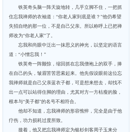
铁英奇头脑一阵天旋地转，几乎立脚不住，一把抓
住忘我禅师的衣袖道：“你老人家到底是谁？”他仍希望
失招自绝的那一位，不是自己父亲。所以称呼上已把禅
师改为“你老人家”了。
忘我和尚眼中泛出一抹思义的神光，以坚定的语言
道：“小憎忘我！”
铁英奇一阵颤惊，缩回抓在忘我僧袍上的双手，捧
在自己的头，皱眉苦苦思索起来。他先假设眼前这位忘
我禅师就是自己父亲蓝衣子都，可是想来想去，却找不
出一点可以站得住脚的理由，尤其对方一方枯瘦的脸，
根本与“美子都”的名号不相符合。
他却不知道，忘我禅师的形容憔悴，完全是由于他
疗伤，功力损耗过度所致。
接着，他又把忘我禅师定为银杉剑客周子玉来分