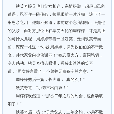
铁英奇眼见他们父女相逢，亲情扬溢，想起自己的
遭遇，忍不住一阵伤心，顿觉眼前一片迷糊，滚下了一
串思亲之泪，他却不知道，眼前这个忘我禅师，正是他
的父亲，而对方那位正在享受天伦的周婷婷，才是真正
的可怜人儿呢！周婷婷带着一脸娇笑，走到铁英奇面
前，深深一礼道：“小妹周婷婷，深为铁伯伯的不幸致
哀，并代家父向少侠谢罪！”她态度大方，言词恳切，
令人感动。铁英奇擦去眼泪，强装出淡淡的笑容
道：“周女侠言重了，小弟并无责备令尊之意。”
周婷婷秀后一扬，长声道：“真的么！”
铁英奇道：“小弟言出由衷！”
周婷婷欢然道：“那么二年之后的约会，也自动取
消了！”
铁英奇眉一扬：“子承父志，二年之约，小弟不敢