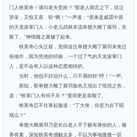
门人铁英奇！请问老夫贵姓？”那老人闻言之下，目泛
异采，又惊又喜，轻“啊！”一声道：“原来是威震中原
的天龙派掌门人，小老儿武林末流单翅大雕丁展羽，失
敬了。”神情随之肃穆了起来。
铁英奇心头泛疑，觉得这位单翅大雕丁展羽未免过
份做作，因为凭他的经验，一个过了气的天龙派掌门
人，是不会有人以这种态度相待的。
当时，他也不好说什么，只不屑的轻“哼！”一声。
那知，那单翅大雕丁展羽脸色又现出了惶惑之色，
道：“铁掌门人有何不乐？”显得更是恭顺了。
铁英奇忍不住寒起脸道：“丁大侠，你是为在下唱
戏么？”
单翅大雕展羽乃是长白老人手下极有身份的人，修
养有素，深知铁英奇感触太多，不以为事地微微一叹