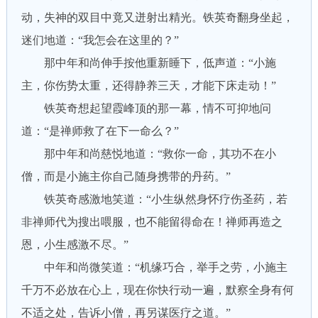
动，失神的双目中竟又迸射出精光。铁英奇翻身坐起，
迷们地道：“我怎会在这里的？”
那中年和尚伸手按他重新睡下，低声道：“小施
主，你伤势太重，还得静养三天，才能下床走动！”
铁英奇想起望霞峰顶的那一幕，情不可抑地问
道：“是禅师救了在下一命么？”
那中年和尚慈悦地道：“救你一命，其功不在小
僧，而是小施主你自己随身携带的丹药。”
铁英奇感激地笑道：“小生纵然身怀疗伤圣药，若
非禅师代为搜出喂服，也不能留得命在！禅师再造之
恩，小生感激不尽。”
中年和尚微笑道：“机缘巧合，举手之劳，小施主
千万不必放在心上，现在你快行动一遍，默察全身有何
不适之处，告诉小僧，再另谋医疗之道。”