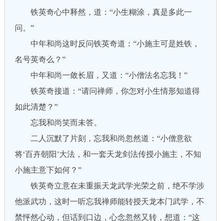
铁英奇心中释然，道：“小生糊涂，真是多此一
问。”
中年和尚这时反问铁英奇道：“小施主可是姓铁，
名号英奇么？”
中年和尚一敛长眉，又道：“小僧法名忘我！”
铁英奇接道：“请问禅师，你怎对小生情形知道得
如此清楚？”
忘我和尚笑而未答。
二人沉默了片刻，忘我和尚忽然道：“小僧意欲
将‘百卉朝阳’大法，和一套天龙剑法传授小施主，不知
小施主意下如何？”
铁英奇立意在未重振天龙武学光荣之前，绝不学涉
他派武功，这时一听忘我禅师能转授天龙本门武学，不
禁怦然心动，但话到口边，心念忽然又转，想道：“这