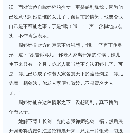
识，而对这位自称婷婷的少女，更是感到尴尬，因为他
已经意识到她是谁的女儿了，而目前的情势，他要否认
自己是不可能之事，于是“哦！哦！”二声，含糊地点点
头，不作肯定表示。
周婷婷见对方的表示不够强烈，“哦！”了声正住身
形，道：“娘告诉婷儿，你老人家离开家的时候，婷儿
生下来只有二个月，你老人家当然不会认识婷儿了。可
是，婷儿已练成了你老人家名震天下的流霞剑法，婷儿
先舞一趟剑法，你老人家便知道婷儿不是冒名之人
了。”
周婷婷能在这种情形之下，设想周到，真不愧为一
个奇女子。
她解下背上长剑，先向忘我禅师抱剑一福，然后展
开身形将流霞剑法逐招施展开来。只见一片银光，包没