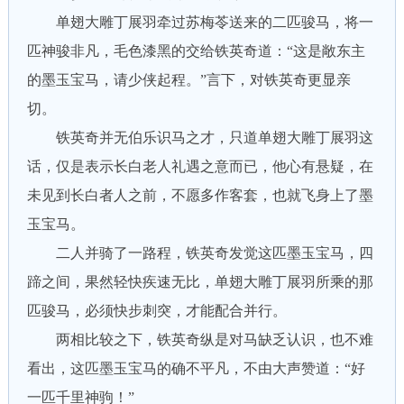
单翅大雕丁展羽牵过苏梅苓送来的二匹骏马，将一
匹神骏非凡，毛色漆黑的交给铁英奇道：“这是敞东主
的墨玉宝马，请少侠起程。”言下，对铁英奇更显亲
切。
铁英奇并无伯乐识马之才，只道单翅大雕丁展羽这
话，仅是表示长白老人礼遇之意而已，他心有悬疑，在
未见到长白者人之前，不愿多作客套，也就飞身上了墨
玉宝马。
二人并骑了一路程，铁英奇发觉这匹墨玉宝马，四
蹄之间，果然轻快疾速无比，单翅大雕丁展羽所乘的那
匹骏马，必须快步刺突，才能配合并行。
两相比较之下，铁英奇纵是对马缺乏认识，也不难
看出，这匹墨玉宝马的确不平凡，不由大声赞道：“好
一匹千里神驹！”