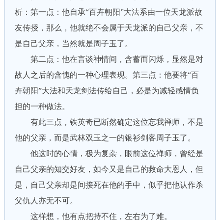
析：第一点：他自承“百卉朝阳”大法系由一位天龙派故
友传授，那么，他就绝不会属于天龙派的自己父亲，不
是自己父亲，当然就是周子玉了。
第二点：他在言谈神情间，含蓄而闪烁，显然是对
故人之后的含愧的一种心理表现。第三点：他要将“百
卉朝阳”大法和天龙剑法传给自己，必是为减轻感情负
担的一种做法。
有此三点，铁英奇已断然确定这位忘我禅师，不是
他的父亲，而是武林双玉之一的银衫剑客周子玉了。
他这时的心情，极为复杂，眼前这位禅师，曾经是
自己父亲的知交好友，如今又是自己的救命大恩人，但
是，自己父亲却是间接死在他的手中，似乎把他认作杀
父仇人亦无不可。
这样想，他有点把持不住，左右为了难。