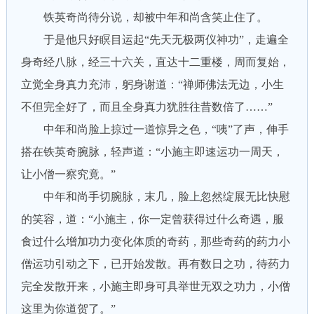
铁英奇尚待分说，却被中年和尚含笑止住了。
于是他只好瞑目运起“先天无极两仪神功”，走遍全
身奇经八脉，经三十六关，直达十二重楼，周而复始，
立觉全身真力充沛，躬身谢道：“禅师佛法无边，小生
不但完全好了，而且全身真力犹胜往昔数倍了……”
中年和尚脸上掠过一道惊异之色，“咦”了声，伸手
搭在铁英奇腕脉，轻声道：“小施主即速运功一周天，
让小僧一察究竟。”
中年和尚手切腕脉，末几，脸上忽然绽展无比快慰
的笑容，道：“小施主，你一定曾获得过什么奇遇，服
食过什么增加功力变化体质的奇药，那些奇药的药力小
僧运功引动之下，已开始发散。再有数日之功，待药力
完全发散开来，小施主即身可具举世无双之功力，小僧
这里为你道贺了。”