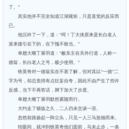
了。”
其实他并不完全知道江湖规矩，只是直觉的反应而
已。
他沉吟了一下，道：“呵！丁大侠原来是长白老人
派来接引在下的，在下愧不敢当。”
单翅大雕丁展羽道：“敝东主在关外行道，人称一
德翁，长白老人之号，极少使用。”
铁英奇对一德翁实在不甚了解，但对其以“一德”二
字为号，却总觉得有点狂妄自夸，因此不由产生了些许
反感，当下不再答话，脚下加大了步度。
单翅大雕丁展羽默然紧随而行。
大约走了顿饭之久，二人仍未交谈一语。
忽然前路扬起一阵尘头，只见一人三马急驰而来。
转眼间，就冲到铁英奇他们面前，马未止步，一条