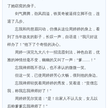
了她窈窕的身子。
剑气腾腾，劲风四溢，铁英奇被逼得立脚不住，连
退了几步。
忘我和尚慈眉闪动，仿佛从这位周婷婷的身上，看
到了当年故友的影子，长叹一声，自语道：“我只好这
样办了！”他下了个奇怪的决心。
周婷一演完九大八十一招流霞剑法，神色自若，优
雅的神情丝毫不变，幽幽的又叫了一声：“爹……！”
忘我禅师既不否认，也不承认的微微一笑。
但这一笑，已使周婷婷芳心大畅，偎到他的身边。
忘我禅师轻抚着周婷婷的秀发，笑着道：“贫僧忘
我，称我忘我禅师好了！”
周婷婷芜尔笑道：“是！出家人不认儿女，女儿以
后称爹爹忘我禅师了！”