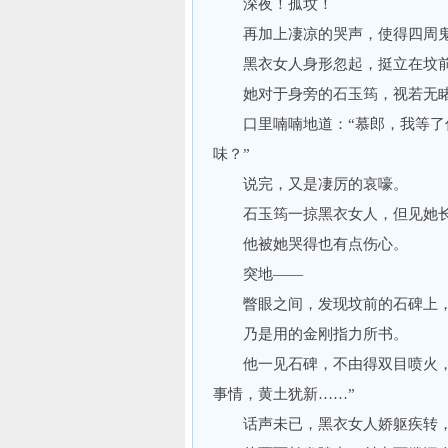
深夜！孤坟！
再加上凄凉的哭声，使得四周鬼
黑衣女人身形忽起，挺立在坟
她对于身旁的石玉筠，视若无
口里喃喃地道：“慕郎，我等了你
味？”
说完，又是凄厉的哀嚎。
石玉筠一掠黑衣女人，但见她长
他被她哭得也有点伤心。
突地——
瞥眼之间，发现坟前的石碑上，写
乃是用的金刚指力所书。
他一见石碑，不由得双目喷火，跨
事情，黄土犹新……”
话声未已，黑衣女人娇躯疾转，