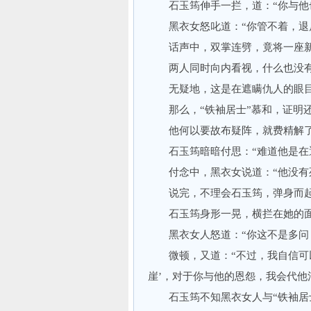
石玉筠伸手一拦，道：“你与他
黑衣女怒叱道：“你管不着，退
话声中，双掌连劈，竟将一座新
两人同时向内看视，什么也没
无疑地，这是在遮瞒仇人的眼
那么，“铁袖居士”慕和，证明
他何以要故布疑阵，就费精解
石玉筠暗暗付思：“难道他是在遮
付念中，黑衣女说道：“他没有死
说完，不理会石玉筠，弹身而
石玉筠身形一晃，横拦在她的面前
黑衣女人怒道：“你这不是多问，
微顿，又道：“不过，我自信可以
崖’，对于你与他的恩怨，我会代他
石玉筠不知黑衣女人与“铁袖居士