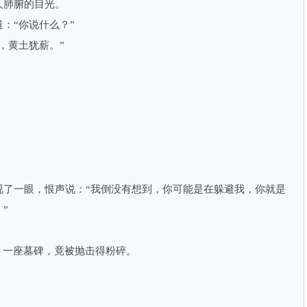
肺腑的目光。
“你说什么？”
黄土犹薪。”
一眼，恨声说：“我倒没有想到，你可能是在躲避我，你就是
”
一座墓碑，竟被抛击得粉碎。