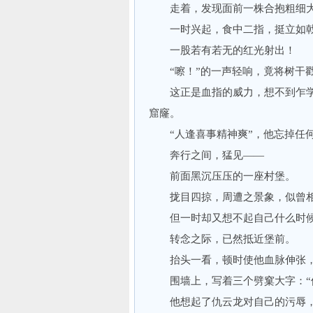
走着，发现面前一株合抱粗细
一时兴起，食中二指，挺立如戟
一股若有若无的红光射出！
“嚓！”的一声轻响，竟将树干戳
这正是血指的威力，想不到乍学
窟窿。
“人逢喜事精神爽”，他忘掉任何
奔行之间，猛见——
前面黑沉压压的一座村堡。
拢目四掠，周遭之景象，似曾
但一时却又想不起自己什么时候
转念之际，已然抵近堡前。
抬头一看，顿时使他血脉伸张，
围墙上，写着三个劈窠大字：“
他想起了仇云龙对自己的污辱，