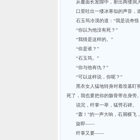
从覆面长发隙中，射出两缕洞人
口里吐出一缕冰寒似的声音，道：
石玉筠冷漠的道：“我是说奇怪，
“你以为他没有死？”
“我猜是这样的。”
“你是谁？”
“石玉筠。”
“你与他有仇？”
“可以这样说，你呢？”
黑衣女人猛地转身对着坟墓盯视了
死了，我也要把你的骸骨带在身旁。
说完，纤掌一举，猛劈石碑。
“轰！”的一声大响，石屑横飞，
旋即——
纤掌又要——