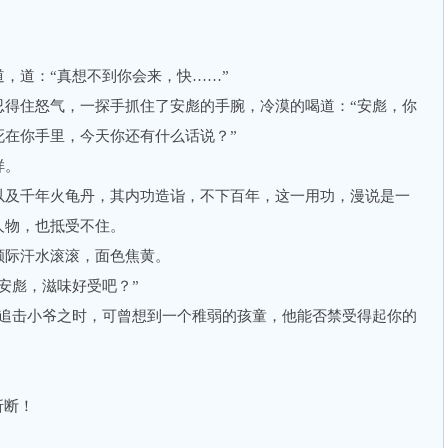
道：“真想不到你会来，快……”
住怒气，一探手抓住了安彪的手腕，冷漠的喝道：“安彪，你
死在你手里，今天你还有什么话说？”
样。
及千年火龟丹，其内功造诣，不下百年，这一用功，漫说是一
人物，也抵受不住。
际汗水滚滚，面色焦黄。
彪，滋味好受吧？”
击小爷之时，可曾想到一个稚弱的孩童，他能否禁受得起你的
折断！
。