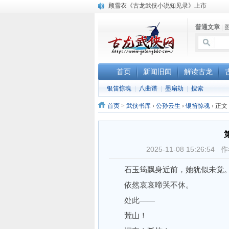
顾雪衣《古龙武侠小说知见录》上市
“武侠书库”查缺补漏活动圆满结束
普通文章
|
《古龙小说原貌探究》修订版已上市
首页
新闻旧闻
解读古龙
银笛惊魂
|
八曲谱
|
墨扇劫
|
搜索
首页
>
武侠书库
›
公孙云生
›
银笛惊魂
›
正文
2025-11-08 15:26
石玉筠飘身近前，她犹似未觉
依然哀哀啼哭不休。
处此——
荒山！