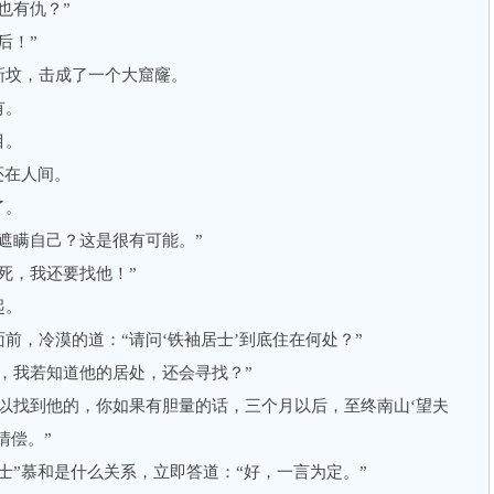
也有仇？”
后！”
坟，击成了一个大窟窿。
有。
目。
还在人间。
了。
瞒自己？这是很有可能。”
，我还要找他！”
起。
，冷漠的道：“请问‘铁袖居士’到底住在何处？”
我若知道他的居处，还会寻找？”
找到他的，你如果有胆量的话，三个月以后，至终南山‘望夫
清偿。”
”慕和是什么关系，立即答道：“好，一言为定。”