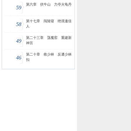
第六章 伏牛山 力夺火龟丹
59
第十七章 闯陵寝 绝境逢佳
58
人
第二十三章 荡魔窑 重建新
49
神宫
第二十章 救少林 反遭少林
46
扣