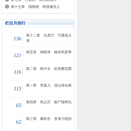
第十七章 闯陵寝 绝境逢佳人
栏目月排行
第十二章 出虎穴 巧遇假义
136
弟
第五章 神医侠 秘传风雷掌
121
第二章 棺中女 机智赠宝图
116
第一章 苦孤儿 深山得仙果
115
第四章 风云庄 验尸报师仇
65
第三章 毒蛇谷 舍身习绝技
62