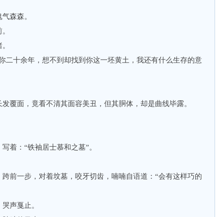
气森森。
前。
睹。
二十余年，想不到却找到你这一坯黄土，我还有什么生存的意
发覆面，竟看不清其面容美丑，但其胴体，却是曲线毕露。
着：“铁袖居士慕和之墓”。
前一步，对着坟墓，咬牙切齿，喃喃自语道：“会有这样巧的
哭声戛止。