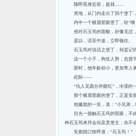
随即晃身近前，趁就……
突地，从门内走出了四个堡丁，
内中一个横眉竖眼堡丁，轻“咦！
他对石玉筠的面貌，好像见过，
是以，话至中途，立即顿住。
石玉筠对说话之堡丁，却是记得
这一个小子，狗仗人势，也曾骂过
那时，他年龄幼小，更加寄人篱下
此际——
“仇人见面分外眼红”，冷漠的一
那个横眉竖眼的堡丁，正是安
他尴尬的一笑，道：“小兄弟，咱
目光一接触石玉筠的双眼，不由
种石玉筠来拜会你及贵堡主，你不会
安彪脱口惊呼道：“石玉筠！”