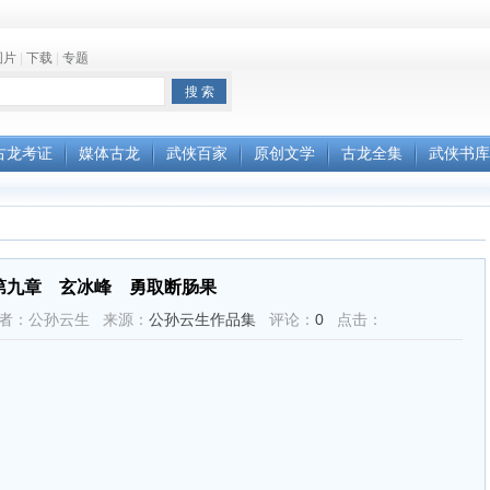
图片
|
下载
|
专题
古龙考证
媒体古龙
武侠百家
原创文学
古龙全集
武侠书库
第九章 玄冰峰 勇取断肠果
:54 作者：公孙云生 来源：
公孙云生作品集
评论：
0
点击：
。