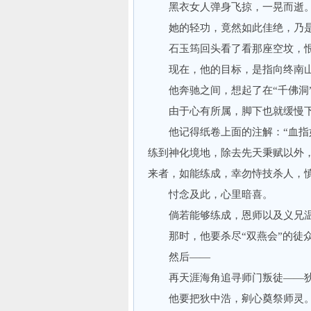
黑衣女人弹身飞掠，一晃而逝
她的轻功，竟然如此佳绝，乃是
石玉筠回头看了看那座空坟，恨
现在，他的目标，是指向终南山，
他奔驰之间，想起了在“千佛洞”内
由于心有所属，脚下也就缓慢
他记得纸卷上面的注解：“血指如
练到神化境地，除去先天秉赋以外，
来者，如能练成，幸勿恃技杀人，慎
忖念及此，心里暗喜。
倘若能够练成，恩师以及义兄温
那时，他要杀尽“双燕会”的徒众
然后——
再天涯海角追寻师门叛徒——狄
他要把狄中浩，剜心奠祭师灵