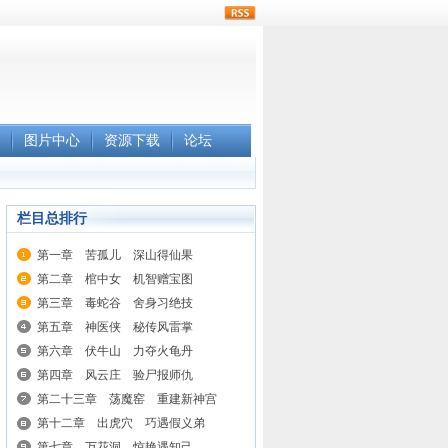
rss
图片中心
资源下载
论坛
栏目总排行
第一章 苦孤儿 深山得仙果
第二章 棺中女 机智赠宝图
第三章 毒蛇谷 舍身习绝技
第五章 神医侠 秘传风雷掌
第六章 伏牛山 力夺火龟丹
第四章 风云庄 验尸报师仇
第二十三章 荡魔窑 重建新神宫
第十二章 出虎穴 巧遇假义弟
第七章 万花洞 惊艳遇知己