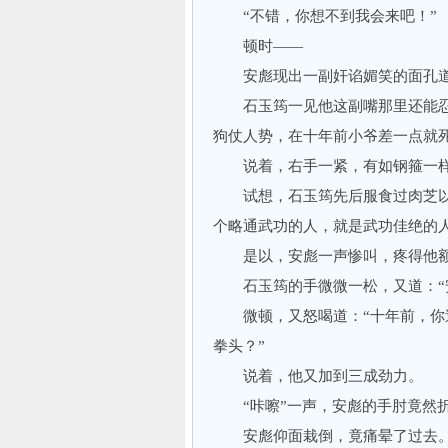
“不错，你想不到我会来吧！”
顿时——
安彪现出一副奸谄媚笑的面孔道，
石玉筠一见他这副嘴那里还能忍得
狗仗人势，在十年前小爷差一点就
说着，右手一紧，有如钢箍一
试想，石玉筠先后服食过肉芝以
个略通武功的人，就是武功佳绝的
是以，安彪一声惨叫，疼得他额
石玉筠的手微微一松，又道：“安
微顿，又怒喝道：“十年前，你追
拳头？”
说着，他又加到三成劲力。
“咔嚓”一声，安彪的手肘竟然
安彪仰面栽倒，竟痛晕了过去