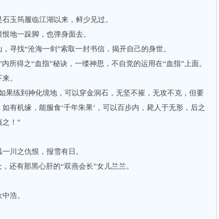
。
石玉筠履临江湖以来，鲜少见过。
恨地一跺脚，也弹身面去。
寻找“沧海一剑”索取一封书信，揭开自己的身世。
所得之“血指”秘诀，一缕神思，不自觉的运用在“血指”上面。
下来。
果练到神化境地，可以穿金洞石，无坚不摧，无攻不克，但要
如有机缘，能服食‘千年朱果’，可以百步内，毙人于无形，后之
之！”
一川之仇恨，报雪有日。
，还有那黑心肝的“双燕会长”女儿兰兰。
中浩。
。