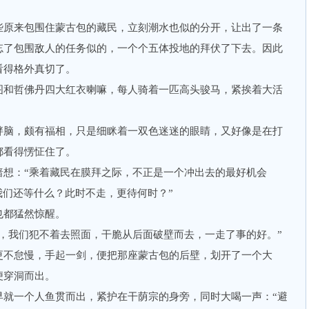
原来包围住蒙古包的藏民，立刻潮水也似的分开，让出了一条
忘了包围敌人的任务似的，一个个五体投地的拜伏了下去。因此
看得格外真切了。
和哲佛丹四大红衣喇嘛，每人骑着一匹高头骏马，紧挨着大活
脑，颇有福相，只是细眯着一双色迷迷的眼睛，又好像是在打
都看得愣怔住了。
：“乘着藏民在膜拜之际，不正是一个冲出去的最好机会
我们还等什么？此时不走，更待何时？”
都猛然惊醒。
我们犯不着去照面，干脆从后面破壁而去，一走了事的好。”
不怠慢，手起一剑，便把那座蒙古包的后壁，划开了一个大
便穿洞而出。
一个人鱼贯而出，紧护在干荫宗的身旁，同时大喝一声：“避