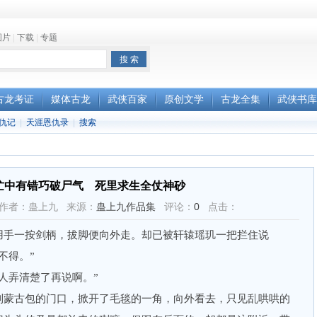
图片
|
下载
|
专题
古龙考证
媒体古龙
武侠百家
原创文学
古龙全集
武侠书库
仇记
|
天涯恩仇录
|
搜索
忙中有错巧破尸气 死里求生全仗神砂
3:08 作者：蛊上九 来源：
蛊上九作品集
评论：
0
点击：
手一按剑柄，拔脚便向外走。却已被轩辕瑶玑一把拦住说
不得。”
弄清楚了再说啊。”
蒙古包的门口，掀开了毛毯的一角，向外看去，只见乱哄哄的