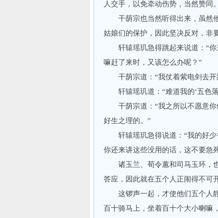
人交手，以免牵动伤势，当然赞同
干荫宗也当然听得出来，虽然他
姑娘们的保护，因此坚决反对，非
轩辕瑶玑急得跳起来说道：“你这
嘛赶了来时，又该怎么办呢？”
干荫宗道：“我仗着紫电剑去开路
轩辕瑶玑道：“难道我的‘五色落
干荫宗道：“我之所以不愿意你们
好生之理的。”
轩辕瑶玑急得说道：“我的好少爷
你还来讲这些没用的话，这不要急死
诸玉兰、荀令蕙和司马玉环，也
答应，因此就在五个人正闹得不可
这锣声一起，才使他们五个人静
百十骑马上，坐着百十个大小喇嘛