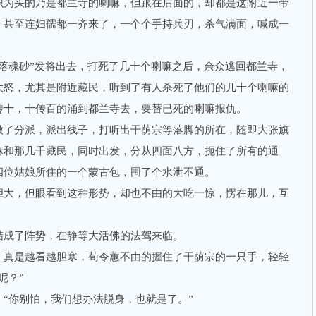
识为头的乃是都兰寺的喇嘛，但跟在后面的，却都是这附近一带
，甚至连妇孺都一齐来了，一个个手持兵刃，杀气满面，喊成一
魂砂”发将出去，打死了几十个喇嘛之后，余众逃回都兰寺，
大怒，尤其是附近藏民，听到了有人杀死了他们的几十个喇嘛的
传十，十传百的涌到都兰寺去，要替已死的喇嘛报仇。
了分派，派出线子，打听出干荫宗等落脚的所在，随即大张旗
嘛和那几千藏民，同时出发，分从四面八方，扼住了所有的通
四位姑娘所住的一个蒙古包，围了个水泄不通。
大，但眼看到这种形势，却也不由的大吃一惊，愣在那儿，互
成了阵势，在静等大活佛的法驾来临。
真是越看越胆寒，荀令蕙不由的握住了干荫宗的一只手，轻轻
呢？”
你别怕，我们想办法脱身，也就是了。”