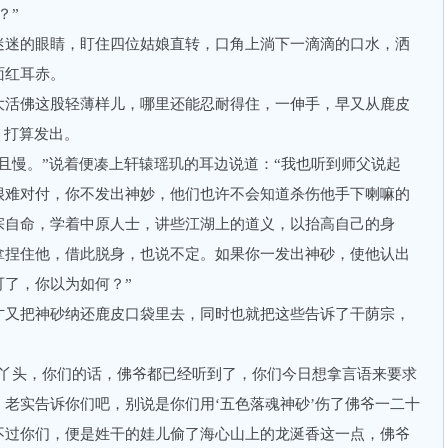
？”
迷的眼睛，盯住四位姑娘直转，口角上淌下一滴滴的口水，洒
面红耳赤。
活佛这股轻薄样儿，哪里还能忍耐得住，一伸手，早又从鹿皮
，打算发出。
慢。”说着便凑上轩辕瑶玑的耳边说道：“我也听到师父说起
很难对付，你不发出神妙，他们也许不会知道杀伤他手下喇嘛的
宗自命，学着中原人士，讲些江湖上的道义，以抬高自己的身
拿捏住他，借此脱身，也说不定。如果你一发出神砂，使他认出
了，你以为如何？”
又把神砂纳还鹿皮口袋里去，同时也就把这些告诉了干荫宗，
头，你们的话，佛爷都已经听到了，你们今日想拿言语来要求
老实告诉你们吧，别说是你们用‘五色落魂神砂’伤了佛爷一二十
不过你们，便是姓干的娃儿偷了海心山上的龙涎香这一点，佛爷