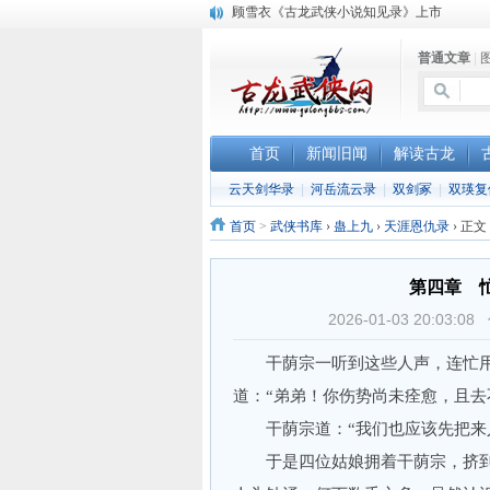
顾雪衣《古龙武侠小说知见录》上市
“武侠书库”查缺补漏活动圆满结束
普通文章
|
《古龙小说原貌探究》修订版已上市
首页
新闻旧闻
解读古龙
云天剑华录
|
河岳流云录
|
双剑冢
|
双瑛复
首页
>
武侠书库
›
蛊上九
›
天涯恩仇录
›
正文
第四章 
2026-01-03 20:0
干荫宗一听到这些人声，连忙用
道：“弟弟！你伤势尚未痊愈，且去
干荫宗道：“我们也应该先把来人
于是四位姑娘拥着干荫宗，挤到