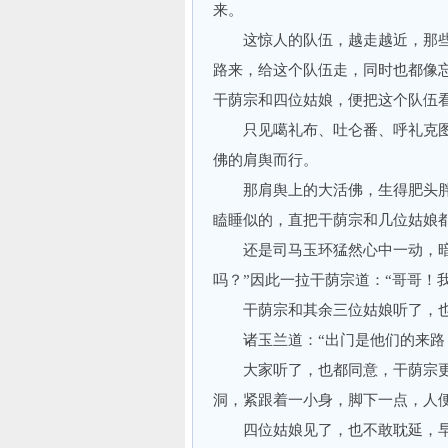
来。
这惊人的队伍，越走越近，那些
路来，给这个队伍走，同时也都像
干荫宗和四位姑娘，便把这个队伍
只见噶礼布、吐仑番、呼礼克图
佛的肩舆而行。
那肩舆上的大活佛，生得肥头胖
瞌睡似的，直把干荫宗和几位姑娘
还是司马玉环猛然心中一动，暗想
吗？”因此一拉干荫宗道：“哥哥！
干荫宗和其余三位姑娘听了，也
诸玉兰道：“出门是他们的来路，
大家听了，也都同意，干荫宗更
洞，紧跟着一小身，脚下一点，人
四位姑娘见了，也不敢耽延，早就