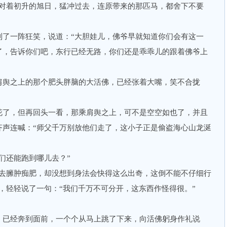
面对着初升的旭日，猛冲过去，连原带来的那匹马，都舍下不要
一阵狂笑，说道：“大胆娃儿，佛爷早就知道你们会有这一
了，告诉你们吧，东行已经无路，你们还是乖乖儿的跟着佛爷上
舆之上的那个肥头胖脑的大活佛，已经张着大嘴，笑不合拢
了，但再回头一看，那乘肩舆之上，可不是空空如也了，并且
齐声连喊：“师父千万别放他们走了，这小子正是偷盗海心山龙涎
还能跑到哪儿去？”
臃肿痴肥，却没想到身法会快得这么出奇，这倒不能不仔细行
，轻轻说了一句：“我们千万不可分开，这东西作怪得很。”
已经奔到面前，一个个从马上跳了下来，向活佛躬身作礼说