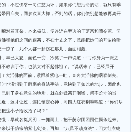
去的，不过佛爷一向仁慈为怀，如果你们想活命的话，就只有乖
起带回庙去，同参欢喜大禅，否则的话，你们便别想能够再离开
嘴对着耳朵，本来极低，便连近在旁边的干荫宗和荀令蕙、司
活佛和她们之间的距离，不在十丈之下，竟能把她们的耳语给听
吃一惊了，几个人都一起愣在那儿，面面相觑。
早已大怒，面色一变，冷笑了一声说道：“亏你身为一派之
日不教训于你，也就太对不起佛祖了。”说话未了，已经展开
到了大活佛的面前，紧跟着紫电一吐，直奔大活佛的咽喉刺去。
同时也没想到干荫宗的身法手法，竟快到了如此的地步，因此也
，已到了身在意先的地步，就在剑锋离开咽喉，间不盈寸的当
远近，这才让过，连忙镇定心神，向四大红衣喇嘛喝道：“你们尽
先把这小子给收拾了吗？”
慢，早就各挺兵刃，一拥而上，把干荫宗团团围住厮杀起来。
以干荫宗的紫电剑法，再加上“八风不动身法”，四大红衣喇