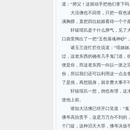
道：“师父！这就动手把他们拿下吗
大活佛也不回答，只把一双色迷
满胸膛，直把四位姑娘看得一个个
轩辕瑶玑是个什么脾气，见了大
口袋里掏出了一把“五色落魂神砂”
诸玉兰连忙拦住说道：“瑶姊姊且
过，这老东西的确有几手鬼门道，
便是你，而这老东西一向以一派之
份，所以我们还可以利用这一点去
了是佻，再想脱身，就非费大事不可
轩辕瑶玑一想，倒也有理，这才
使他上前。
谁知大活佛已经开口笑道：“鬼丫
佛爷高抬贵手，这是万万办不到的，
个门徒，这种滔天大罪，佛爷决放