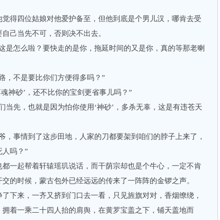
。
觉得四位姑娘对他爱护备至，但他到底是个男儿汉，哪肯去受
要自己当先不可，否则决不出去。
是怎么啦？要快走的是你，拖延时间的又是你，真的等那老喇
，不是要比你们方便得多吗？”
魂神砂’，还不比你的宝剑更省事儿吗？”
当先，也就是因为怕你使用‘神砂’，多杀无辜，这是有违苍天
，事情到了这步田地，人家的刀都要架到咱们的脖子上来了，
人吗？”
都一起帮着轩辕瑶玑说话，而干荫宗却也是个牛心，一定不肯
开交的时候，蒙古包外已经远远的传来了一阵阵的金锣之声。
了下来，一齐又挤到门口去一看，只见旌旗对对，香烟缭绕，
，拥着一乘二十四人抬的肩舆，在黄罗宝盖之下，铺天盖地而