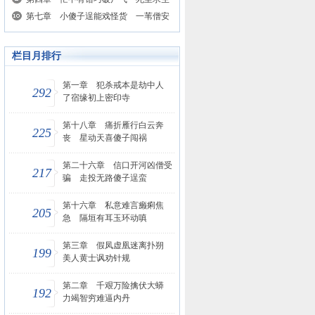
第七章 小傻子逞能戏怪货 一苇僧安
栏目月排行
第一章 犯杀戒本是劫中人
292
了宿缘初上密印寺
第十八章 痛折雁行白云奔
225
丧 星动天喜傻子闯祸
第二十六章 信口开河凶僧受
217
骗 走投无路傻子逞蛮
第十六章 私意难言癞痢焦
205
急 隔垣有耳玉环动嗔
第三章 假凤虚凰迷离扑朔
199
美人黄士讽劝针规
第二章 千艰万险擒伏大蟒
192
力竭智穷难逼内丹