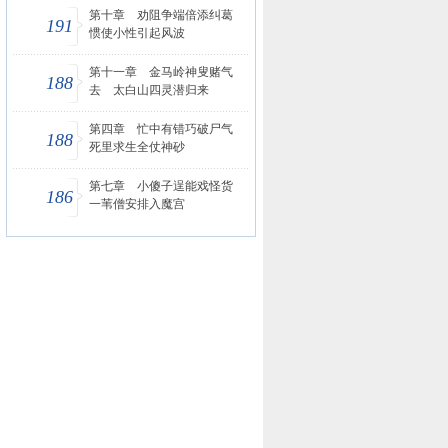
第十章 劝阻争端倍添纠葛
191
惯使小性引起风波
第十一章 金马岭神叟赌气
188
去 太白山四灵潜归来
第四章 忙中有错巧破尸气
188
死里求生全仗神砂
第七章 小傻子逞能戏怪货
186
一苇僧安排入魔宫