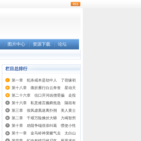
rss
图片中心
资源下载
论坛
栏目总排行
第一章 犯杀戒本是劫中人 了宿缘初
第十八章 痛折雁行白云奔丧 星动天
第二十六章 信口开河凶僧受骗 走投
第十六章 私意难言癞痢焦急 隔垣有
第三章 假凤虚凰迷离扑朔 美人黄士
第二章 千艰万险擒伏大蟒 力竭智穷
第十章 劝阻争端倍添纠葛 惯使小性
第十一章 金马岭神叟赌气去 太白山
第四章 忙中有错巧破尸气 死里求生