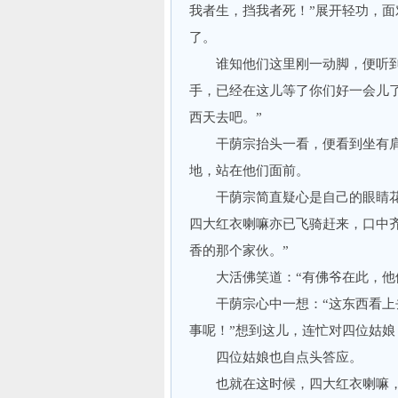
我者生，挡我者死！”展开轻功，
了。
谁知他们这里刚一动脚，便听到了
手，已经在这儿等了你们好一会儿
西天去吧。”
干荫宗抬头一看，便看到坐有肩
地，站在他们面前。
干荫宗简直疑心是自己的眼睛花
四大红衣喇嘛亦已飞骑赶来，口中
香的那个家伙。”
大活佛笑道：“有佛爷在此，他们
干荫宗心中一想：“这东西看上去
事呢！”想到这儿，连忙对四位姑娘
四位姑娘也自点头答应。
也就在这时候，四大红衣喇嘛，