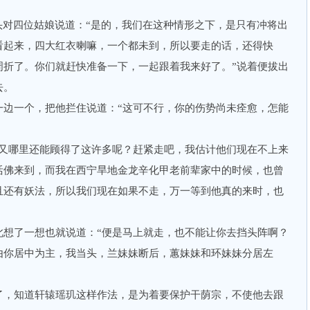
对四位姑娘说道：“是的，我们在这种情形之下，是只有冲将出
看起来，四大红衣喇嘛，一个都未到，所以要走的话，还得快
周折了。你们就赶快准备一下，一起跟着我来好了。”说着便拔出
去。
一个，把他拦住说道：“这可不行，你的伤势尚未痊愈，怎能
哪里还能顾得了这许多呢？赶紧走吧，我估计他们现在不上来
活佛来到，而我在西宁旱地金龙辛化甲老前辈家中的时候，也曾
且还有妖法，所以我们现在如果不走，万一等到他真的来时，也
了一想也就说道：“便是马上就走，也不能让你去挡头阵啊？
由你居中为主，我当头，兰妹妹断后，蕙妹妹和环妹妹分居左
，知道轩辕瑶玑这样作法，是为着要保护干荫宗，不使他去跟