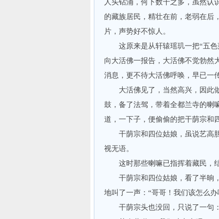
人头钻涌，何下数千之多，虽然认
的藏族居民，精壮在前，老弱在后
片，声势好不惊人。
这原来是从轩辕瑶玑一把“五色落
向大活佛一报告，大活佛不觉勃然
消息，更不待大活佛呼唤，早已一
大活佛见了，当然高兴，因此做
鼓，备了法驾，带着全都兰寺的喇
道，一下子，便偷偷的把干荫宗和
干荫宗和四位姑娘，虽说艺高胆
视无语。
这时那些喇嘛已指挥着藏民，结
干荫宗和四位姑娘，看了半晌，
地叫了一声：“哥哥！我们该怎么办
干荫宗头也没回，只说了一句：“