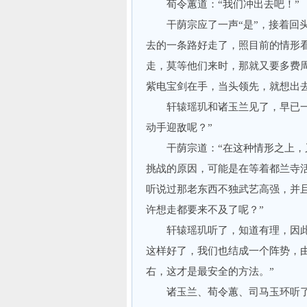
荀令蕙道：“我们冲出去吧！”
干荫宗应了一声“是”，接着回头
去的一条路好走了，照目前的情形
走，莫等他们来时，那就又要多费
紫电宝剑在手，当头领先，就想出
轩辕瑶玑和诸玉兰见了，早已一边
动手迎敌呢？”
干荫宗道：“在这种情形之上，又
挑战的原因，可能是在等着都兰寺
听说过那老东西不独武艺高强，并
许想走都要来不及了呢？”
轩辕瑶玑听了，知道有理，因此想
这样好了，我们也结成一个阵势，
右，这才是最安全的方法。”
诸玉兰、荀令蕙、司马玉环听了