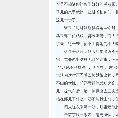
也是不能随便让你们好好的活着回
乖儿的束手就擒，让佛爷把你们一
这儿一步了。”
诸玉兰对轩辕瑶玑说这些话时，
马玉环二位姑娘，都没听清，而大
了去，这一来，便不由得她们不大
这是干荫宗听到大活佛出语不逊，
宗，竟会说出这样无耻的话来，今
了“八风不动身法”，电似的，便扑
大活佛这时正看着四位姑娘出神，
不由的大惊，总还亏得他武功之高
儿，提气向后一缩，倒飘出去三丈
站在那儿干什么，还不与我上前，
四大红衣喇嘛一听，哪里还敢怠
干荫宗以一敌四，毫无惧怯，本来