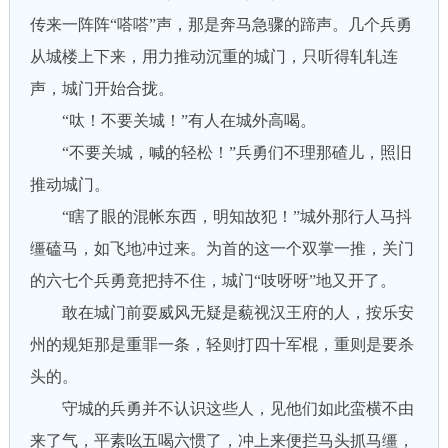
传来一阵阵“嗒嗒”声，那是奔马急骤的蹄声。几个兵勇
从城楼上下来，用力推动沉重的城门，只听得轧轧连
声，城门开始合拢。
“呔！不要关城！”有人在城外高喝。
“不要关城，喊的轻松！”兵勇们不理那碴儿，照旧
推动城门。
“瞎了眼的混帐东西，明知故犯！”城外那行人马抖
缰磕马，如飞地冲过来。为首的这一个双掌一推，关门
的六七个兵勇竟把持不住，城门“吱呀呀”地又开了。
敢在城门前耍威风无疑是藐视汉王府的人，按乐安
州的规矩那是重罪一条，轻则打四十军棍，重则是要杀
头的。
守城的兵勇并不认识这些人，见他们如此蛮横不由
来了气，平素吆五喝六惯了，冲上来便拦马头抓马缰，