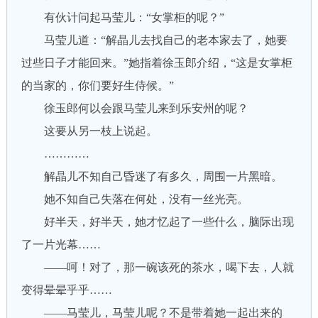
有伙计问起马莹儿：“女掌柜的呢？”
马莹儿道：“解晶儿去找自己的老本家去了，她要
过些日子才能回来。”她指着徐玉郎介绍，“这是女掌柜
的当家的，你们要好生侍候。”
徐玉郎何以会跟马莹儿来到乐安州的呢？
这要从另一枝上说起。
…………
解晶儿不知自己昏迷了有多久，周围一片黑暗。
她不知自己失落在何处，没有一丝光亮。
好半天，好半天，她才忆起了一些什么，脑际出现
了一片光幕……
——呵！对了，那一碗该死的茶水，喝下去，人就
变得晕晕乎乎……
——马莹儿，马莹儿呢？不是带着她一起出来的