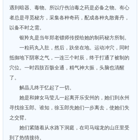
遇到暗器、毒物。所以疗伤治毒之药是必备之物。有心
者总是寻觅秘方，采集各种奇药，配成各种丸散膏丹，
以备不时之需。
银羚丸是当年郑老镖师传授给她的制药秘方所制。
一粒药丸入肚，然后，趺坐在地。运动冲穴，同时
抵御地下阴寒之气，一连三个时辰，终于打通了被制的
穴位。一时四肢百骸全通，精气神大振，头脑也清醒
了。
解晶儿终于忆起了一切。
她是和婢女马莹儿一起离开乐安州的，她们到永州
寻找徐玉郎。谁知，徐玉郎先她们一步离去，使她们失
之交臂。
她们紧随着从水路下洞庭，在司马端龙的山庄里受
到了热情接待。