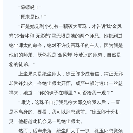
“绿蜻蜓！”
“原来是她！”
“正是她见到小徒有一颗硕大宝珠，才告诉我‘金风
蝉’冷若冰和‘无影鹄’雪无垠是她的两个师兄。她接到过
绝尘师太的命令，绝对不许伤害珠子的主人。因为我是
他们的师弟。既然我是‘金风蝉’冷若冰的师弟，自然是
您的徒弟。”
上坐果真是绝尘师太，徐玉郎少成若信，纯正无邪
却舌锋如火，令绝尘师太开怀。威严中顿时透出一丝慈
祥来，她道：“你的珠子在哪里？可否给我一观？”
“师父，这珠子自打我兄徐大郎交给我以后，一直
是不离身的。要看，我可以到您跟前。”徐玉郎十分机
灵，他想趁此机会见一见绝尘师太。
然而，话声未落，绝尘师太手一抓，徐玉郎忽觉颈