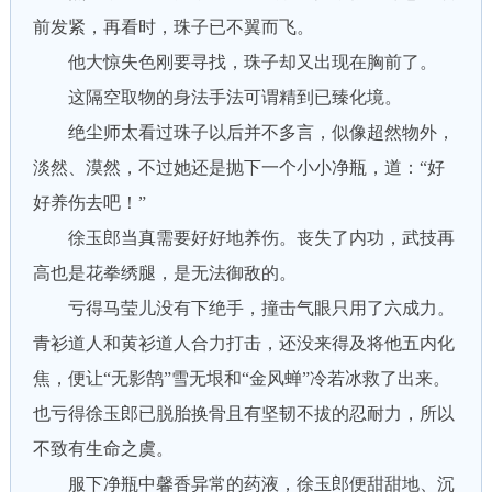
前发紧，再看时，珠子已不翼而飞。
他大惊失色刚要寻找，珠子却又出现在胸前了。
这隔空取物的身法手法可谓精到已臻化境。
绝尘师太看过珠子以后并不多言，似像超然物外，
淡然、漠然，不过她还是抛下一个小小净瓶，道：“好
好养伤去吧！”
徐玉郎当真需要好好地养伤。丧失了内功，武技再
高也是花拳绣腿，是无法御敌的。
亏得马莹儿没有下绝手，撞击气眼只用了六成力。
青衫道人和黄衫道人合力打击，还没来得及将他五内化
焦，便让“无影鹄”雪无垠和“金风蝉”冷若冰救了出来。
也亏得徐玉郎已脱胎换骨且有坚韧不拔的忍耐力，所以
不致有生命之虞。
服下净瓶中馨香异常的药液，徐玉郎便甜甜地、沉