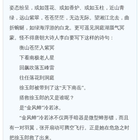
姿态纷呈，或如莲花、或如香炉、或如玉柱，近山青
绿，远山紫翠，苍苍茫茫，无边无际。望湘江北去，曲
折蜿蜒，如绿海浮游的白龙。更可遥见洞庭湖蜃气冥
蒙。怪不得唐朝大诗人李白要写下这样的诗句：
衡山苍茫入紫冥
下看南极老人星
回飙吹落五峰雷
往任落花到洞庭
徐玉郎被带到了这“天下南岳”。
搭救徐玉郎的又是谁呢？
是“金风蝉”冷若冰。
“金风蝉”冷若冰不仅两手暗器是微型蝉形镖，而且
有一对羽翼，张开扇动可腾空飞行。正是她在危急之时
把徐玉郎救了出来。