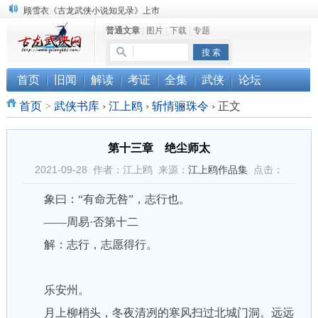
顾雪衣《古龙武侠小说知见录》上市
普通文章
|
图片
|
下载
|
专题
“武侠书库”查缺补漏活动圆满结束
《古龙小说原貌探究》修订版已上市
首页
旧闻
解读
考证
全集
武侠
论坛
首页
>
武侠书库
›
江上鸥
›
斩情骊珠令
›
正文
第十三章 绝尘师太
2021-09-28 作者：江上鸥 来源：
江上鸥作品集
点击：
象曰：“有命无咎”，志行也。
——周易·否第十二
解：志行，志愿得行。
乐安州。
月上柳梢头，冬夜清冽的寒风扫过北城门洞。远远