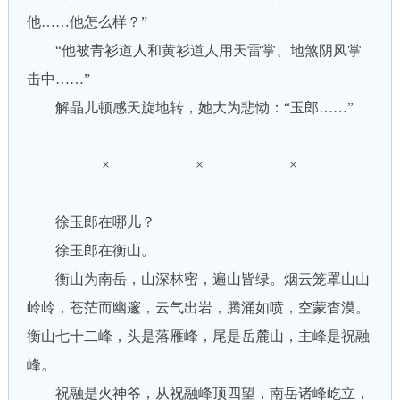
他……他怎么样？”
“他被青衫道人和黄衫道人用天雷掌、地煞阴风掌
击中……”
解晶儿顿感天旋地转，她大为悲恸：“玉郎……”
× × ×
徐玉郎在哪儿？
徐玉郎在衡山。
衡山为南岳，山深林密，遍山皆绿。烟云笼罩山山
岭岭，苍茫而幽邃，云气出岩，腾涌如喷，空蒙杳漠。
衡山七十二峰，头是落雁峰，尾是岳麓山，主峰是祝融
峰。
祝融是火神爷，从祝融峰顶四望，南岳诸峰屹立，