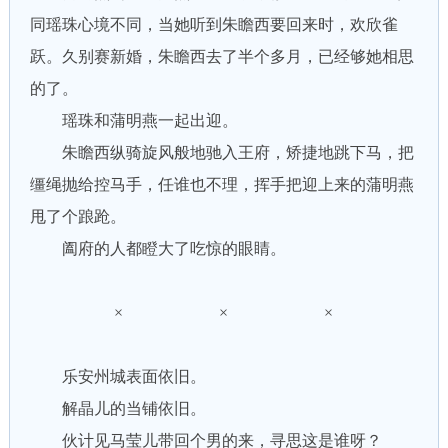
同瑶珠心境不同，当她听到朱瞻西要回来时，欢欣雀
跃。久别赛新婚，朱瞻西去了半个多月，已经够她相思
的了。
瑶珠和蒲明燕一起出迎。
朱瞻西纵骑旋风般地驰入王府，矫捷地跳下马，把
缰绳抛给控马手，任谁也不理，挥手把迎上来的蒲明燕
甩了个踉跄。
阖府的人都瞪大了吃惊的眼睛。
× × ×
乐安州城表面依旧。
解晶儿的当铺依旧。
伙计见马莹儿带回个男的来，寻思这是谁呀？