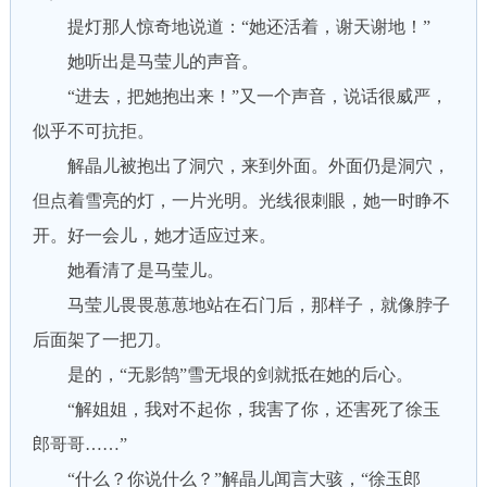
提灯那人惊奇地说道：“她还活着，谢天谢地！”
她听出是马莹儿的声音。
“进去，把她抱出来！”又一个声音，说话很威严，
似乎不可抗拒。
解晶儿被抱出了洞穴，来到外面。外面仍是洞穴，
但点着雪亮的灯，一片光明。光线很刺眼，她一时睁不
开。好一会儿，她才适应过来。
她看清了是马莹儿。
马莹儿畏畏葸葸地站在石门后，那样子，就像脖子
后面架了一把刀。
是的，“无影鹄”雪无垠的剑就抵在她的后心。
“解姐姐，我对不起你，我害了你，还害死了徐玉
郎哥哥……”
“什么？你说什么？”解晶儿闻言大骇，“徐玉郎