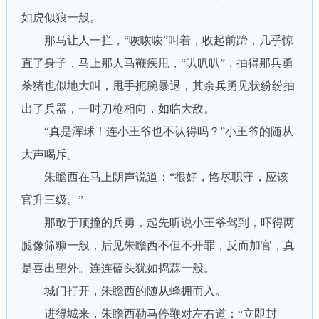
如虎似狼一般。
那马让人一拦，“咴咴咴”叫着，收起前蹄，几乎惊
直了身子，马上那人马鞭疾甩，“叭叭叭”，抽得那兵勇
杀猪也似地大叫，甩手扼腕暴退，其余兵勇见状纷纷抽
出了兵器，一时刀枪相向，如临大敌。
“真是浑球！连小王爷也不认得吗？”小王爷的随从
大声喝斥。
朱瞻西在马上朗声说道：“很好，恪尽职守，应该
官升三级。”
那敢于顶撞的兵勇，起先听说小王爷驾到，吓得两
腿像筛糠一般，后见朱瞻西不但不开罪，反而加官，真
是喜出望外。连连磕头犹如捣蒜一般。
城门打开，朱瞻西的随从蜂拥而入。
进得城来，朱瞻西勒马停鞭对左右道：“立即封