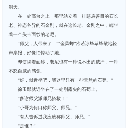
洞天。
在一处高台之上，那里站立着一排慈眉善目的石长
老、神态各异的石金刚，就在这长老、金刚之中，端坐
着一个头带面纱的老尼。
“师父，人带来了！”“金风蝉”冷若冰毕恭毕敬地轻
声禀报，好像怕惊动了她。
即使隔着面纱，老尼也有一种说不出的威严，一种
不怒自威的感觉。
“好，就近坐吧，我这里只有一些天然的石凳。”
徐玉郎就近坐在了一处刚露尖的石荀上。
“多谢师父派师兄搭救！”
“小哥为何口称师父、师兄。”
“有人告诉过我应该称师父、师兄。”
“是谁？”