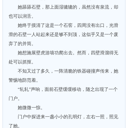
她舔舔石壁，那上面湿辘辘的，虽然没有泉流，却
也可以润舌。
她终于摸清了这是一个石窖，四周没有出口，光滑
滑的石壁一人站起来还是够不到顶，这似乎又是一个废
弃了的并筒。
她想施展壁虎游墙功爬出去。然而，四壁滑溜得无
处可以抓抠。
不知又过了多久，一阵清脆的铁器碰撞声传来，她
警惕地防范着。
“轧轧”声响，面前石壁缓缓移动，随之出现了一个
门户。
她微微一惊。
门户中探进来一盏小小的孔明灯，左右一照，照见
了她。