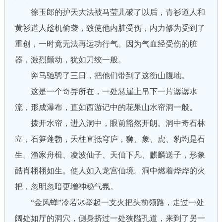
徐玉郎的护天大法被马莹儿破了以后，青衫道人和
黄衫道人趁机偷袭，致使他内脏受伤，内力修为受到了
重创，一时竟无法再运功行气。因为气血经受伤的脏
器，激烈颤动，犹如刀绞一般。
奔马驰骋了三日，把他们带到了这衡山腹地。
这是一个奇异所在，一处悬崖上吊下一片潺潺水
流，形成瀑布，直如西游记中的花果山水帘洞一般。
拨开水帘，进入洞中，眼前豁然开朗。洞中奇石林
立，石笋蓬勃，天柱直抵穹庐，狮、象、虎、豹均是石
生。渔家舟楫、凌波仙子、天仙下凡、麒麟送子，形象
酷肖栩栩如生。使人如入龙宫仙境。洞中燃着烨烨的火
把，忽明忽暗更增神秘气氛。
“金风蝉”冷若冰举起一支火把头前领路，走过一处
阔处如厅的洞穴，侧身挤过一处狭隘孔道，来到了另一