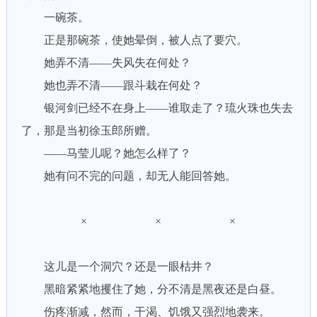
一碗茶。
正是那碗茶，使她晕倒，被人点了要穴。
她弄不清——失风失在何处？
她也弄不清——跟斗栽在何处？
银河剑已经不在身上——谁取走了？琉火珠也失去
了，那是当初徐玉郎所赠。
——马莹儿呢？她怎么样了？
她有问不完的问题，却无人能回答她。
× × ×
这儿是一个洞穴？还是一眼枯井？
黑暗紧紧地攫住了她，分不清是黑夜还是白昼。
伤疼渐减，然而，干渴、饥饿又强烈地袭来。