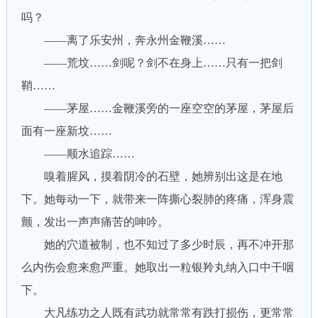
吗？
——离了乐安州，奔永州金鞭溪……
——荒坟……剑呢？剑不在身上……只有一把剑
鞘……
——茅屋……金鞭溪旁的一座空空的茅屋，茅屋后
面有一座新坟……
——顺水追踪……
嗅着腥风，摸着阴冷的石壁，她辨别出这是在地
下。她每动一下，就带来一阵撕心裂肺的疼痛，浑身震
颤，发出一声声痛苦的呻吟。
她的穴道被制，也不知过了多少时辰，再不冲开那
么内伤会愈来愈严重。她取出一粒银羚丸纳入口中干咽
下。
大凡练功之人既有武功就常常有跌打损伤，更常常