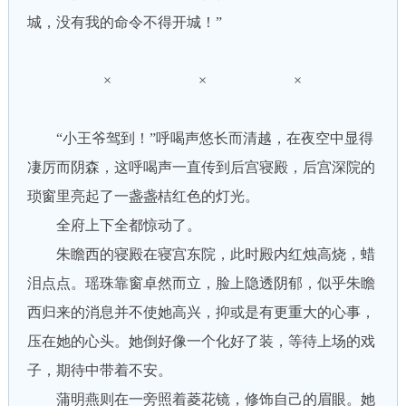
城，没有我的命令不得开城！”
× × ×
“小王爷驾到！”呼喝声悠长而清越，在夜空中显得
凄厉而阴森，这呼喝声一直传到后宫寝殿，后宫深院的
琐窗里亮起了一盏盏桔红色的灯光。
全府上下全都惊动了。
朱瞻西的寝殿在寝宫东院，此时殿内红烛高烧，蜡
泪点点。瑶珠靠窗卓然而立，脸上隐透阴郁，似乎朱瞻
西归来的消息并不使她高兴，抑或是有更重大的心事，
压在她的心头。她倒好像一个化好了装，等待上场的戏
子，期待中带着不安。
蒲明燕则在一旁照着菱花镜，修饰自己的眉眼。她