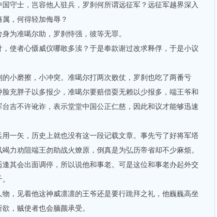
国守士，岂容他人驻兵，罗刹何所谓远征军？远征军越界深入
藩属，何得轻加侮辱？
身为准噶尔助，罗刹恃强，彼等无罪。
，使者心慑威仪哪敢多渎？于是奉款谢过改求释俘，于是小议
的小磨擦，小冲突。准噶尔打两次败仗，罗刹也吃了两番亏
肿脸充胖子以多报少，准噶尔要赔偿耍无赖以少报多，端王爷和
浑台吉不许讹诈，表示堂堂中国公正仁慈，因此和议才能够迅速
用一矢，历史上就也没有这一段记载文章。事先亏了好将军塔
凤竭力劝阻端王勿助战火燎原，倒真是为弘历帝省却不少麻烦。
逢其会出面调停，所以说他和事老。可是这位和事老办起外交
千。
物，见着他这神威凛凛的王爷还是要行跪拜之礼，他巍巍高坐
所欲，贼使者也会腼颜承受。