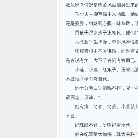
敢放肆？何况是堕落风尘翻身过来
马少夫人柳宝绿本来洒脱，她做
还是婆婆，姐妹死心眼一味恭敬，
男孩子跟女孩子正相反，他们怕
马念碧平生拘谨，李起凤本性自
张毓青根本不爱讲话，面对着丈
是有说有笑，大不了有问有答而已
小莲、小萱、红娘子、玉簪儿酒
不过推举翠哥哥自代。
她十分明白这酒喝不得，喝一杯齐
请宽恕，原谅。”
她有病，绮春、绮黛、小萱就都
下台。
纪珠瞧不过，吩咐纪翠全代。
好在纪翠量大如海，珠大爷联合