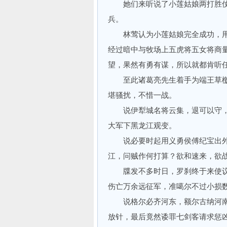
她们来听说了小莲姑娘两打胜仗
兵。
林莺认为小莲姑娘完全成功，用
经过暗中与牧场上五虎将五女将商
望，果然有勇有谋，所以就都肯听
至此诸葛亮先生着手为端王草檄
堪骚扰，不惜一战。
说伊犁城名将云集，退可以守，
大军下黑龙江观变。
说必要时起用义勇侯傅纪宝出外
江，问贼作何打算？欲和速来，欲
牒发不多时日，罗刹终于来使议
伤亡万余远征军，准噶尔不过小损
说格尔必齐河东，额尔古纳河南
放针，最后竟然诿罪七剑客请求惩