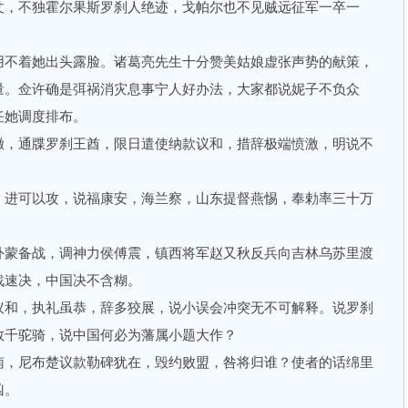
，不独霍尔果斯罗刹人绝迹，戈帕尔也不见贼远征军一卒一
不着她出头露脸。诸葛亮先生十分赞美姑娘虚张声势的献策，
量。佥许确是弭祸消灾息事宁人好办法，大家都说妮子不负众
任她调度排布。
，通牒罗刹王酋，限日遣使纳款议和，措辞极端愤激，明说不
进可以攻，说福康安，海兰察，山东提督燕惕，奉勅率三十万
蒙备战，调神力侯傅震，镇西将军赵又秋反兵向吉林乌苏里渡
战速决，中国决不含糊。
和，执礼虽恭，辞多狡展，说小误会冲突无不可解释。说罗刹
数千驼骑，说中国何必为藩属小题大作？
，尼布楚议款勒碑犹在，毁约败盟，咎将归谁？使者的话绵里
凶。