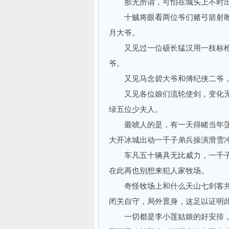
那无所谓，可怕在城头上不时出
十贼将眼看两位爷们赌弓箭射雕
月大爷。
又见过一位硕长猛汉用一枝标枪
爷。
又见马念碧大爷和傅纪侠二爷，
又见各位娘们流轮使剑，变化无
绿五位少夫人。
最唬人的是，有一天得睹当年荡
大开冰城出动一千子弟兵操演滑雪
车凡五十辆具无比威力，一千子
在此再也别想来犯人家牧场。
奇怪牧场上和什么天山七剑客并
闭关自守，局外置身，这足以证明
一切都是李小莲姑娘的好安排，