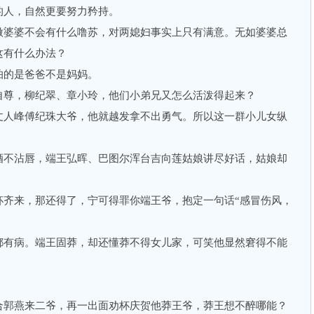
的人，自然更要努力矜持。
婆婆不会有什么噜苏，对两媳妇事实上只有满意。无如婆婆总
这有什么办法？
的是爸爸不是妈妈。
尊，柳纪翠、章小玲，他们小弟兄又怎么活泼得起来？
人峰傅纪珠大爷，他就越发拿不出勇气。所以这一群小儿女纵
。
不沾唇，端王弘晖、巴图尔浑台吉向莲姑娘讲尽好话，姑娘却
来，那还得了，宁可得罪你端王爷，抱定一句话“感冒伤风，
有病。端王固莽，却还懂莽不得女儿家，可笑他显然窘得不能
郭燕来二爷，再一出面劝杯庆贺他莽王爷，莽王想不醉哪能？