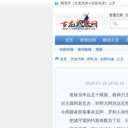
顾雪衣《古龙武侠小说知见录》上市
“武侠书库”查缺补漏活动圆满结束
普通文章
|
《古龙小说原貌探究》修订版已上市
首页
新闻旧闻
解读古龙
剑胆诗魂
|
珠帘银烛
|
搜索
首页
>
武侠书库
›
郎红浣
›
剑胆诗魂
›
正文
2025-07-18 18:5
老侯当年以五十铁骑，救神力王
尔王酋阿老瓦吉，剑劈大阿洪达瓦
今西疆各部落事未忘怀，罗刹人却
把城守望的约莫有数百丁壮，日