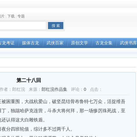
图片
|
下载
|
专题
古龙考证
媒体古龙
武侠百家
原创文学
古龙全集
武侠书库
第二十八回
6:19 作者：郎红浣 来源：
郎红浣作品集
评论：
0
点击：
被困重围，大战杭爱山，破坚昆结骨布鲁特七万众，活捉维吾
维丁，独踹哈萨克连营，斗杀大将何拜，那一场惨厉殊死战，至
也还认得这大白雕铁盾。
夜分四班轮值，综计多不过两千人。