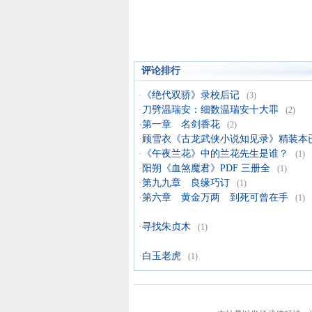
评论排行
·
《绝代双骄》录校后记
(3)
·
刀劈温瑞安：细数温瑞安十大罪
(2)
·
第一章 名剑香花
(2)
·
顾雪衣《古龙武侠小说知见录》精装本
·
《午夜兰花》中的兰花先生是谁？
(1)
·
阳朔《血煞魔君》PDF 三册全
(1)
·
第九九章 良缘巧订
(1)
·
第六章 黄金万两 到死可曾在手
(1)
·
寻找朱贞木
(1)
·
白玉老虎
(1)