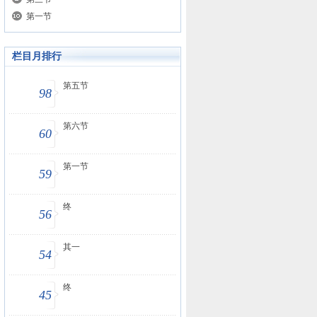
第一节
栏目月排行
第五节
98
第六节
60
第一节
59
终
56
其一
54
终
45