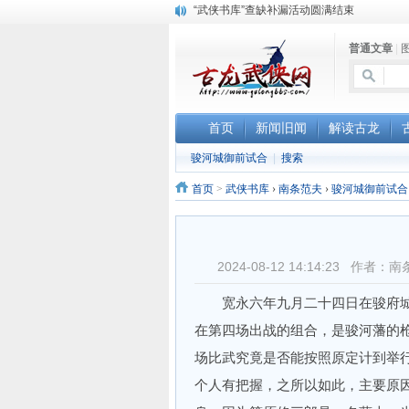
“武侠书库”查缺补漏活动圆满结束
《古龙小说原貌探究》修订版已上市
普通文章
|
顾雪衣《古龙武侠小说知见录》上市
首页
新闻旧闻
解读古龙
骏河城御前试合
|
搜索
首页
>
武侠书库
›
南条范夫
›
骏河城御前试合
2024-08-12 14:14:23 
宽永六年九月二十四日在骏府城
在第四场出战的组合，是骏河藩的
场比武究竟是否能按照原定计到举
个人有把握，之所以如此，主要原