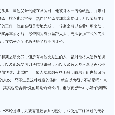
孤儿，当他父亲倒毙在路旁时，他被舟木一传斋救起，并带回
丑恶，境遇也非常差，然而他的态度却非常据傲，所以道场里几
派的工作，他都会很尽责地完成，一传斋之所以会看中顽之助，
天赋异禀的才能，尽管因为身分差距太大，无法参加正式的刀法
法，在弟子之间逐渐博得了颇高的评价。
和顽之助比武，但所有与他比划过的人，都对他将人逼到绝境
念，以及他残暴的刀法感到嫌恶，所以大多数人都不愿意再和他
加“兜投”比试时，一传斋器感到有些困惑，而弟子们也都因为
贱的家伙，只不过是这种程度的能耐，就自以为很了不起是吗？真
，其实也隐含着“凭他那副蛤蟆长相，也敢妄想千加小姐”的嘲骂
不论是谁，只要有意愿参加“兜投”，即使是正好路过的无名