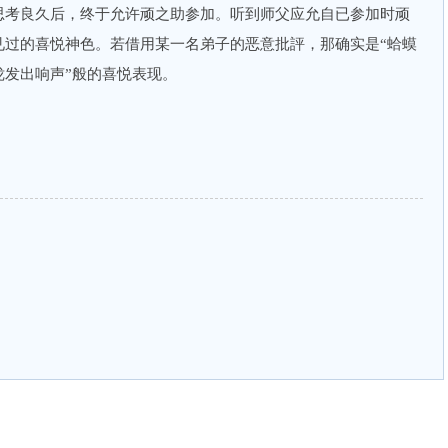
思考良久后，终于允许顽之助参加。听到师父应允自已参加时顽
见过的喜悦神色。若借用某一名弟子的恶意批評，那确实是“蛤蟆
咙发出响声”般的喜悦表现。