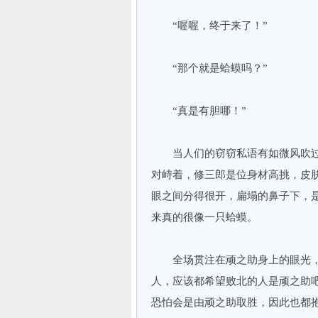
“喔喔，终于来了！”
“那个就是蛤蟆吗？”
“真是有胆哪！”
当人们的窃窃私语有如微风吹过
对峙着，修三郎是位身材高挑，皮
眼之间分得很开，扁塌的鼻子下，
来真的很像一只蛤蟆。
全场贯注在顽之助身上的眼光，
人，应该都希望败北的人是顽之助
恐怕会是由顽之助取胜，因此也都