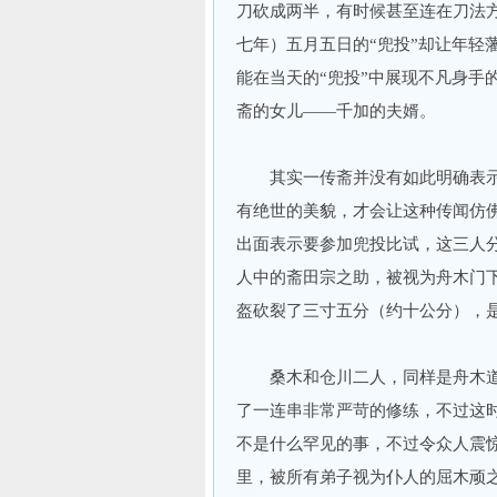
刀砍成两半，有时候甚至连在刀法
七年）五月五日的“兜投”却让年轻
能在当天的“兜投”中展现不凡身手
斋的女儿——千加的夫婿。
其实一传斋并没有如此明确表示
有绝世的美貌，才会让这种传闻仿
出面表示要参加兜投比试，这三人
人中的斋田宗之助，被视为舟木门
盔砍裂了三寸五分（约十公分），
桑木和仓川二人，同样是舟木道
了一连串非常严苛的修练，不过这
不是什么罕见的事，不过令众人震
里，被所有弟子视为仆人的屈木顽