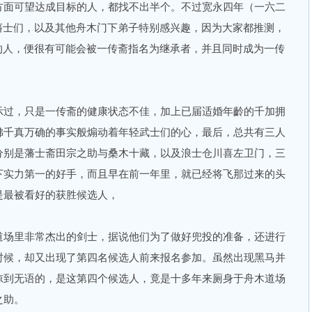
方面可望达成目标的人，都找不出半个。不过宽永四年（一六二
藩士们，以及其他舟木门下弟子特别感兴趣，因为大家都推测，
的人，便很有可能会被一传斋指名为继承者，并且同时成为一传
过，只是一传斋的健康状态不佳，加上已届适婚年齡的千加拥
佛千真万确的事实般煽动着年轻武士们的心，最后，总共有三人
分别是藩士斋田宗之助与桑木十藏，以及浪士仓川喜左卫门，三
下实力第一的好手，而且早在前一年里，就已经将飞那过来的头
是最被看好的获胜候选人，
场里非常杰出的剑士，据说他们为了做好兜投的准备，还进行
时候，却又出现了第四名候选人前来报名参加。虽然出现黑马并
惊到无语的，是这第四个候选人，竟是十多年来厕身于舟木道场
之助。