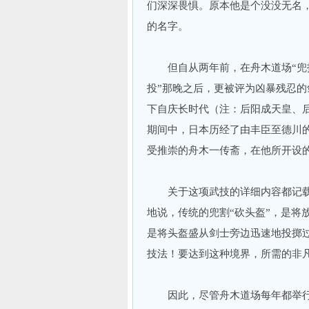
们深深畏惧。原本他是个没没无名
的名字。
但自从两年前，在舟木道场“兜投
投”那晚之后，更被评为凶暴残忍的
下自庆长时代（注：后阳成天皇、
期间中，日本历经了由丰臣至德川
受推崇的舟木一传斋，在他所开设
关于这项武技的详细内容都记载在
地说，传统的兜割“砍头盔”，是将
是将头盔盛从剑士旁边迅速地投掷
技法！要达到这种境界，所需的非
因此，尽管舟木道场每年都举行