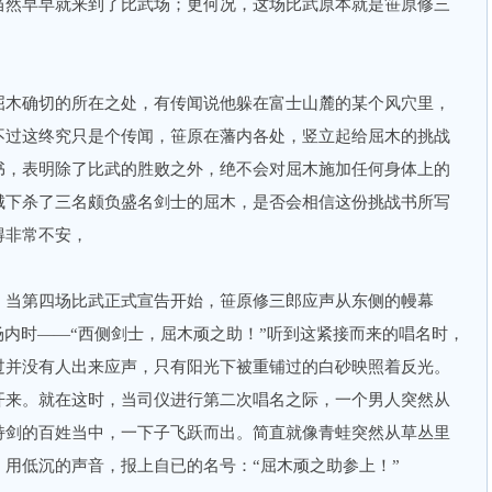
当然早早就来到了比武场；更何况，这场比武原本就是笹原修三
木确切的所在之处，有传闻说他躲在富士山麓的某个风穴里，
不过这终究只是个传闻，笹原在藩内各处，竖立起给屈木的挑战
书，表明除了比武的胜败之外，绝不会对屈木施加任何身体上的
城下杀了三名颇负盛名剑士的屈木，是否会相信这份挑战书所写
得非常不安，
当第四场比武正式宣告开始，笹原修三郎应声从东侧的幔幕
场内时——“西侧剑士，屈木顽之助！”听到这紧接而来的唱名时，
过并没有人出来应声，只有阳光下被重铺过的白砂映照着反光。
开来。就在这时，当司仪进行第二次唱名之际，一个男人突然从
持剑的百姓当中，一下子飞跃而出。简直就像青蛙突然从草丛里
用低沉的声音，报上自已的名号：“屈木顽之助参上！”