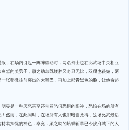
般，在场内引起一阵阵骚动时，两名剑士也在比武场中央相互
肤白皙的美男子，顽之助却既矮胖又奇丑无比，双腿也很短，两
是一张稍微往前突出的大嘴巴，再加上那青黑色的脸，让他看起
明显是一种厌恶甚至还带着恐俱恐惧的眼神，恐怕在场的所有
吧！然而，在此同时，在场所有人也都暗自觉得，这场比武最后
抱持着担忧的神色，毕竞，顽之助的蛤蟆斩早已令骏府城下的人