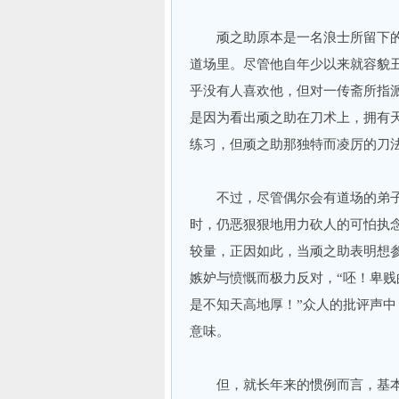
顽之助原本是一名浪士所留下的
道场里。尽管他自年少以来就容貌
乎没有人喜欢他，但对一传斋所指
是因为看出顽之助在刀术上，拥有
练习，但顽之助那独特而凌厉的刀
不过，尽管偶尔会有道场的弟子
时，仍恶狠狠地用力砍人的可怕执
较量，正因如此，当顽之助表明想参
嫉妒与愤慨而极力反对，“呸！卑
是不知天高地厚！”众人的批评声中
意味。
但，就长年来的惯例而言，基本上