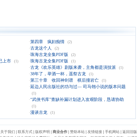
·
第四章 疯妇痴情
(2)
·
古龙这个人
(2)
·
珠海古龙全集PDF版
(2)
已上市
·
珠海古龙全集PDF版
(1)
(1)
·
古龙《欢乐英雄》剧版来袭，主角都是演技派
(1)
·
38年了，举酒一杯，遥祭古龙
(1)
·
第三十章 收回神剑谱 棋后撞岩亡
(1)
·
延边人民出版社的功与过— 司马翎小说的版本问题
(1)
·
“武侠书库”查缺补漏计划进入攻艰阶段，恳请协助
(1)
·
漫谈古龙
(1)
关于我们
|
联系方式
|
版权声明
|
商业合作
|
赞助本站
|
友情链接
|
手机网站
|
返回旧版