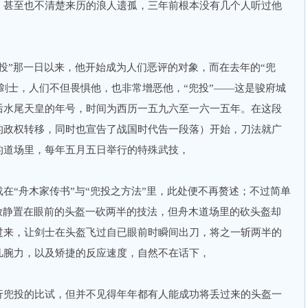
，甚至也不清楚来历的浪人遗孤，三年前根本没有几个人听过他
”那一日以来，他开始成为人们恶评的对象，而在去年的“兜
剑士，人们不但畏惧他，也非常增恶他，“兜投”——这是骏府城
后水尾天皇的年号，时间为西历一五九六至一六一五年。在这段
的政权转移，同时也宣告了战国时代告一段落）开始，刀法就广
的道场里，每年五月五日举行的特殊武技，
“舟木家传书”与“兜投之方法”里，此处便不再赘述；不过简单
放静置在眼前的头盔一砍两半的技法，但舟木道场里的砍头盔却
过来，让剑士在头盔飞过自已眼前时瞬间出刀，将之一斩两半的
凡腕力，以及矫捷的反应速度，自然不在话下，
兜投的比试，但并不见得年年都有人能成功将丢过来的头盔一