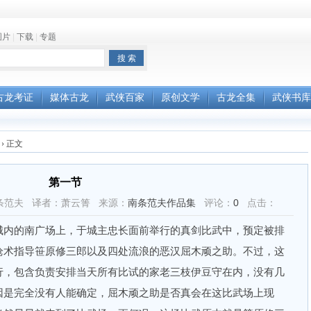
图片
|
下载
|
专题
古龙考证
媒体古龙
武侠百家
原创文学
古龙全集
武侠书库
›
正文
第一节
作者：南条范夫 译者：萧云箐 来源：
南条范夫作品集
评论：
0
点击：
内的南广场上，于城主忠长面前举行的真剑比武中，预定被排
枪术指导笹原修三郎以及四处流浪的恶汉屈木顽之助。不过，这
行，包含负责安排当天所有比试的家老三枝伊豆守在内，没有几
因是完全没有人能确定，屈木顽之助是否真会在这比武场上现