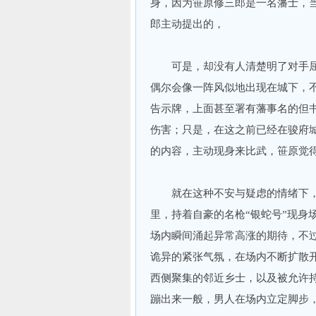
身，因为笹原修三郎是一名藩士，
郎主动提出的，
可是，却没有人清楚明了对手屈
偶尔会像一阵风似地出现在城下，
告示牌，上面甚至署有藩事名的但
伤害；只是，在这之前已经在骏府
的内容，主动现身来比武，笹原觉
就在这种不安与疑虑的情绪下，
里，持着自豪的名枪“银蛇号”现身
场内瞬间涌起异常高涨的期待，不
诡异的紧张气氛，在场内不断扩散
西侧聚集的邻近乡士，以及被允许
蹦出来一般，男人在场内立定脚步，