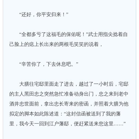
“还好，你平安归来！”
“全都多亏了这福毛的保佑呢！”武士用指尖捻着自
己脸上的痣上长出来的两根毛笑笑的说着，
“辛苦你了，下去休息吧。”
大膳往宅邸里面走了进去，越过了一小时后，宅邸
的主人黑田忠之突然急忙准备动身出门，忠之来到老中
酒井忠世面前，拿出忠长寄来的密函，并照着大膳为他
拟定的脚本如此陈述道：“这封信函被送到了我的藩
里，我今天一回到江户藩邸，便赶紧送来您这里……”