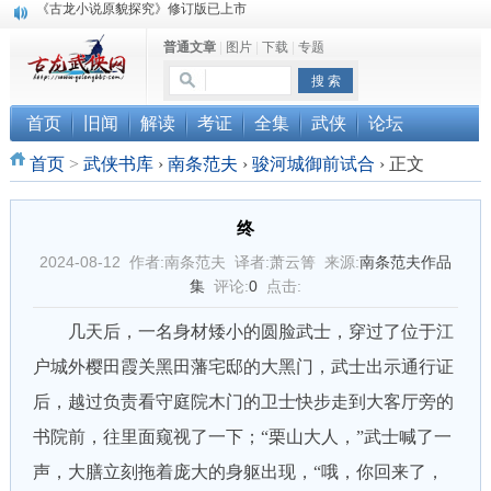
顾雪衣《古龙武侠小说知见录》上市
普通文章
|
图片
|
下载
|
专题
“武侠书库”查缺补漏活动圆满结束
首页
旧闻
解读
考证
全集
武侠
论坛
首页
>
武侠书库
›
南条范夫
›
骏河城御前试合
›
正文
终
2024-08-12 作者:南条范夫 译者:萧云箐 来源:
南条范夫作品
集
评论:
0
点击:
几天后，一名身材矮小的圆脸武士，穿过了位于江
户城外樱田霞关黑田藩宅邸的大黑门，武士出示通行证
后，越过负责看守庭院木门的卫士快步走到大客厅旁的
书院前，往里面窥视了一下；“栗山大人，”武士喊了一
声，大膳立刻拖着庞大的身躯出现，“哦，你回来了，