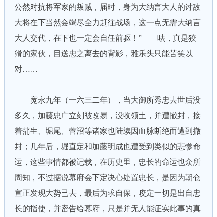
公然对抗将军家的叛贼，届时，身为大纳言大人的讨敌
大将在下当然会竭尽全力赶往战场，这一点无需大纳言
大人交代，在下也一定会自任前驱！”——呿，真是狡
猾的家伙，目送忠之离去的背影，雅乐头只能苦笑以
对……
宽永九年（一六三二年），当大御所秀忠去世后没
多久，加藤忠广立刻被改易，没收领土，并遭撤封，接
着蒲生、堀尾、菅沼等诸家也陆续因血脉断绝而遭到撤
封；几年后，堀直定和加藤明成也遭受到类似的悲惨命
运，这些事情都被记载，在历史里，忠长的命运也众所
周知，不过据说幕府会下定决心处置忠长，是因为朝仓
宣正发现大势已去，最后为求自保，咬定一切是出自忠
长的指使，并密告给幕府，只是并无人能证实此事的真