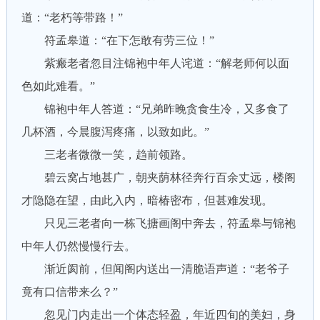
道：“老朽等带路！”
符孟皋道：“在下怎敢有劳三位！”
紫瘢老者忽目注锦袍中年人诧道：“解老师何以面
色如此难看。”
锦袍中年人答道：“兄弟昨晚贪食生冷，又多食了
几杯酒，今晨腹泻疼痛，以致如此。”
三老者微微一笑，趋前领路。
碧云窝占地甚广，朝夹荫林径奔行百余丈远，楼阁
才隐隐在望，由此入内，暗椿密布，但甚难发现。
只见三老者向一栋飞搪画阁中奔去，符孟皋与锦袍
中年人仍然慢慢行去。
渐近阂前，但闻阁内送出一清脆语声道：“老爷子
竟有口信带来么？”
忽见门内走出一个体态轻盈，年近四旬的美妇，身