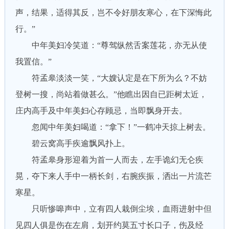
声，结果，适得其反，岂不令好朋友寒心，在下深悔此
行。”
中年美妇冷笑道：“尊驾纵然舌案莲花，亦无从使
我置信。”
符孟皋淡淡一笑，“大嫂认定是在下所为么？不妨
登树一搜，尚站着做甚么。”他瞧出因自已距树太近，
庄内高手及中年美妇心存顾忌，当即飘身开去。
忽闻中年美妇喝道：“拿下！”一鹤冲天掠上树去。
碧云窝高手疾逾飘风扑上。
符孟皋身形迎着为首一人而去，左手诡幻无仑疾
晃，夺下来人手中一柄长剑，右腕疾振，洒出一片流芒
寒星。
只听惨嗥声中，立有四人栽倒尘埃，血雨进射中但
见四人俱是伤在左肩，划开约莫五寸长口子，伤及经