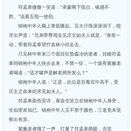
符孟皋微微一笑道：“承蒙阁下指点，铭感不
胜。”说着五指一使劲。
锦袍中年人额上青筋隆起。豆大汗珠滚滚淌下，咬
牙出声道：“兄弟带尊驾去见庄主如夫人就是。”身形一
动，带着符孟皋望竹直林小径走去。
只见林中奔来三个面目狂蛰森冷的老者，目睹符孟
皋同锦袍中年人快步走来，不禁一怔，一个面有紫瘢老
者喝道：“适才啸声是解老师所发么？”
锦袍中年人道：“正是，此位是百毒宫中高手，受
庄主之命来此求见如夫人。”
符孟皋面色安详，展齿含笑立在锦袍中年人身旁，
生似密友知已。锦袍中年人又不形于颜色，三老竟末觉
察出有异。
紫瘢老者哦了一声，打量了符孟皋两眼，含笑