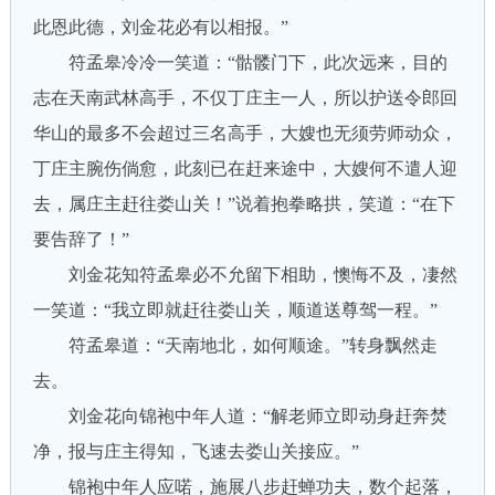
此恩此德，刘金花必有以相报。”
符孟皋冷冷一笑道：“骷髅门下，此次远来，目的
志在天南武林高手，不仅丁庄主一人，所以护送令郎回
华山的最多不会超过三名高手，大嫂也无须劳师动众，
丁庄主腕伤倘愈，此刻已在赶来途中，大嫂何不遣人迎
去，属庄主赶往娄山关！”说着抱拳略拱，笑道：“在下
要告辞了！”
刘金花知符孟皋必不允留下相助，懊悔不及，凄然
一笑道：“我立即就赶往娄山关，顺道送尊驾一程。”
符孟皋道：“天南地北，如何顺途。”转身飘然走
去。
刘金花向锦袍中年人道：“解老师立即动身赶奔焚
净，报与庄主得知，飞速去娄山关接应。”
锦袍中年人应喏，施展八步赶蝉功夫，数个起落，