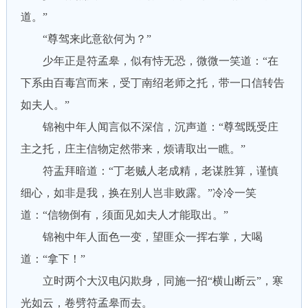
道。”
“尊驾来此意欲何为？”
少年正是符孟皋，似有恃无恐，微微一笑道：“在
下系由百毒宫而来，受丁南绍老师之托，带一口信转告
如夫人。”
锦袍中年人闻言似不深信，沉声道：“尊驾既受庄
主之托，庄主信物定然带来，烦请取出一瞧。”
符盂拜暗道：“丁老贼人老成精，老谋胜算，谨慎
细心，如非是我，换在别人岂非败露。”冷冷一笑
道：“信物倒有，须面见如夫人才能取出。”
锦袍中年人面色一变，望匪众一挥右掌，大喝
道：“拿下！”
立时两个大汉电闪欺身，同施一招“横山断云”，寒
光如云，卷劈符孟皋而去。