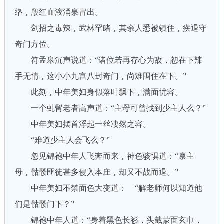
络，殷红血液涌泉冒出。
剑招之毒辣，武林罕睹，其余人悉被镇住，疾退守
奇门方位。
符孟皋沉声说道：“诸位若再存心为敌，恕在下辣
手无情，这小小九宫八封奇门，尚难围住在下。”
此刻，中年美妇身似落叶飘下，满面忧容。
一个虬髯老者高声道：“主母可曾找到少主人么？”
中年美妇摆首浮起一丝凄然之容。
“难道少主人会飞么？”
忽见锦袍中年人飞奔而来，神色骇惧道：“禀主
母，骷髅匪徒甚多侵入本庄，却又不战而退。”
中年美妇不禁面色大变道： “解老师何以知道他
们是骷髅门下？”
锦袍中年人道：“身着黑色长衫，头戴蒙面玄巾，