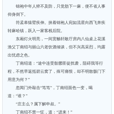
锦袍中年人猝不及防，只觉肋下一麻，便不省人事
仰身倒下。
符孟皋猿臂疾伸。挟着锦袍人宛如流星向西飞奔疾
转麻哈镇，跃入一家客栈后院。
东厢灯火明亮，一间宽畅轩敞厅房内八仙桌上花溪
渔父丁南绍与丽山六老饮酒倾谈，但不兴高采烈，均露
出忧虑之色。
丁南绍道：“途中连受骷髅匪徒扰袭，阻碍我等行
程，不然早返抵碧云窝了，殊可痛恨，却不明散骸门下
用意为何？”
忽闻门外敲击“笃笃”，丁南绍面色一变，喝
道：“谁？”
“庄主么？属下解申叔。”
丁南绍不禁一怔，道：“进来！”