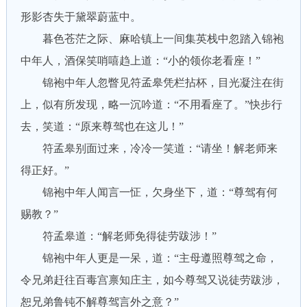
形影杏失于黛翠蔚蓝中。
暮色苍茫之际、麻哈镇上一间集英栈中忽踏入锦袍
中年人，酒保笑哨嘻趋上道：“小的领你老看座！”
锦袍中年人忽瞥见符孟皋凭栏拈杯，目光凝注在街
上，似有所发现，略一沉吟道：“不用看座了。”快步行
去，笑道：“原来尊驾也在这儿！”
符孟皋别面过来，冷冷一笑道：“请坐！解老师来
得正好。”
锦袍中年人闻言一怔，欠身坐下，道：“尊驾有何
赐教？”
符孟皋道：“解老师免得徒劳跋涉！”
锦袍中年人更是一呆，道：“主母遵照尊驾之命，
令兄弟赶往百毒宫禀知庄主，如今尊驾又说徒劳跋涉，
恕兄弟鲁钝不解尊驾言外之意？”