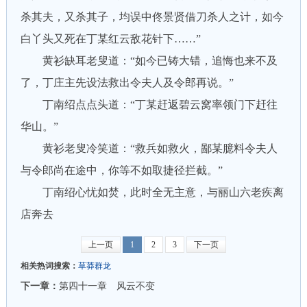
杀其夫，又杀其子，均误中佟景贤借刀杀人之计，如今
白丫头又死在丁某红云敌花针下……”
黄衫缺耳老叟道：“如今已铸大错，追悔也来不及
了，丁庄主先设法救出令夫人及令郎再说。”
丁南绍点点头道：“丁某赶返碧云窝率领门下赶往
华山。”
黄衫老叟冷笑道：“救兵如救火，鄙某臆料令夫人
与令郎尚在途中，你等不如取捷径拦截。”
丁南绍心忧如焚，此时全无主意，与丽山六老疾离
店奔去
上一页
1
2
3
下一页
相关热词搜索：
草莽群龙
下一章：
第四十一章 风云不变