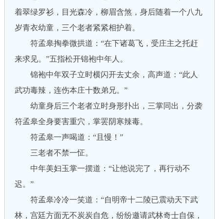
着翠绿罗衫，目光森冷，柳眉含煞，身后随着一个八九
岁青衣幼童，三个老者紧紧相护着。
符孟皋掏拳微拱道：“在下诸葛飞，受庄主之托赶
来求见。”五指松开锦袍中年人。
锦袍中年双子立时横闪开去丈余，高声道：“此人
武功毒辣，连伤本庄十数弟兄。”
幼童身后三个老者立时身形扑出，三掌同出，分袭
符孟皋全身要害重穴，掌罢阴寒辣毒。
符孟皋一声喝道：“且慢！”
三老者不禁一怔。
中年美妇玉掌一摆道：“让他说完了，再行动不
迟。”
符孟皋冷冷一笑道：“自明帝十二陵已震动天下武
林，宫廷方面无不炭炭自危，纷纷邀请武林奇士自保，