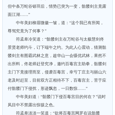
但中条万蛇谷铩羽后，情势已突为一变，骷髅剑主竟露
面江湖……”
中年美妇柳眉微徽一皱，道：“这个我已有所闻，
尊驾究竟为了何事？”
符孟皋冷笑道：“骷髅剑主在万蛇谷与太极慧剑佟
景贤老师约斗，订下端午之约。为此人心震动，猜测骷
髅剑主有图霸武林之意，趁华山一会慑优武林，果然不
出所料，佟老师赶登究净，邀约百毒宫主助拳，骷髅剑
主门下竟接理而至，侵袭百毒宫，幸亏丁庄主与丽山六
老及时赶至，目前双方正相待不下，百毒宫主，苦于应
付骷髅门下侵扰，形迹飘忽，一日数惊……”
中年美妇道：“骷髅门下侵百毒宫目的何在？”说时
凤目中不禁露出惊骇之色。
符孟皋淡淡一笑道：“欲将百毒宫网罗在说骷髅