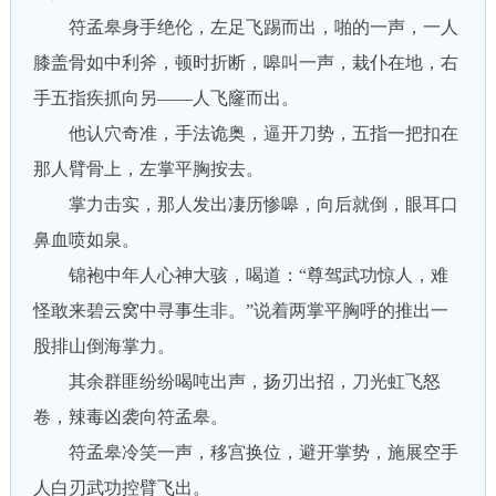
符孟皋身手绝伦，左足飞踢而出，啪的一声，一人
膝盖骨如中利斧，顿时折断，嗥叫一声，栽仆在地，右
手五指疾抓向另——人飞窿而出。
他认穴奇准，手法诡奥，逼开刀势，五指一把扣在
那人臂骨上，左掌平胸按去。
掌力击实，那人发出凄历惨嗥，向后就倒，眼耳口
鼻血喷如泉。
锦袍中年人心神大骇，喝道：“尊驾武功惊人，难
怪敢来碧云窝中寻事生非。”说着两掌平胸呼的推出一
股排山倒海掌力。
其余群匪纷纷喝吨出声，扬刃出招，刀光虹飞怒
卷，辣毒凶袭向符孟皋。
符孟皋冷笑一声，移宫换位，避开掌势，施展空手
人白刃武功控臂飞出。