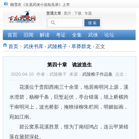
顾雪衣《古龙武侠小说知见录》上市
“武侠书库”查缺补漏活动圆满结束
普通文章
|
图片
|
下载
|
专题
《古龙小说原貌探究》修订版已上市
首页
旧闻
解读
考证
全集
武侠
论坛
首页
>
武侠书库
›
武陵樵子
›
草莽群龙
›
正文
第四十章 诡波迭生
2020-04-10 作者：武陵樵子 来源：
武陵樵子作品集
点击：
花溪位于贵阳西南三十余里，地居南明河上源，溪
水澄碧，杨柳千条，巨堑起伏，亭台错落，坝上桥横跨
于南明河上，波光桥影，掩映绿柳朱栏间，明媚如画，
宛如江南。
碧云窝系花溪胜景，惜为丁南绍鸿占，连云甲第错
落在黛碧深处。