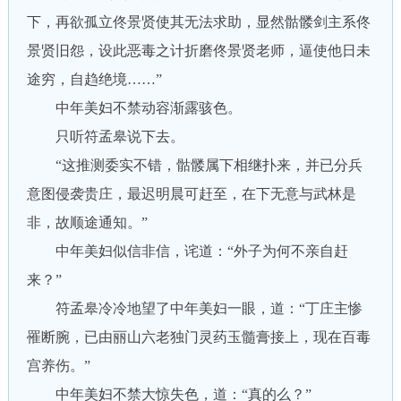
下，再欲孤立佟景贤使其无法求助，显然骷髅剑主系佟
景贤旧怨，设此恶毒之计折磨佟景贤老师，逼使他日未
途穷，自趋绝境……”
中年美妇不禁动容渐露骇色。
只听符孟皋说下去。
“这推测委实不错，骷髅属下相继扑来，并已分兵
意图侵袭贵庄，最迟明晨可赶至，在下无意与武林是
非，故顺途通知。”
中年美妇似信非信，诧道：“外子为何不亲自赶
来？”
符孟皋冷冷地望了中年美妇一眼，道：“丁庄主惨
罹断腕，已由丽山六老独门灵药玉髓膏接上，现在百毒
宫养伤。”
中年美妇不禁大惊失色，道：“真的么？”