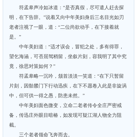
符孟皋声冷如冰道：“是否真假，尽可遣人赶去探
明，在下告辞。”说着又向中年美妇身后三名目光如刃
老者注视了一眼，道：“二位尚欲动手，在下接着就
是。”
中年美妇道：“适才误会，冒犯之处，多有得罪，
望乞海涵，可否屈驾稍留，坐叙片刻，容我明了其中究
竟，徐思对策如何？”
符孟皋略一沉吟，颔首淡淡一笑道：“在下只暂留
片刻，因骷髅门下行动迅疾，在下不愿卷入此是非旋涡
中，但可供一得之愚，防患未然。”
中年美妇面色微变，立命二老者传令全庄严密戒
备，传迅庄外眼目暗椿，如发现可疑江湖人物全力阻
截。
三个老者领命飞奔而去。