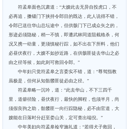
符孟皋面色沉肃道：“大嫂此去无异自投虎口，不
必再追，擞镊门下挟持令郎目的既达，此人说得不错，
令郎已送往华山总坛途中，但供骸门下已成众矢之的，
形迹必须隐秘，稍一不慎，即遭武林同道阻截格杀，何
况又携一幼童，更须慎秘行踪，如不出在下所料，他们
必昼伏夜行，大嫂不如抄近路，在供骸匪徒去华山之必
由之径等候，如此则可救回令郎。”
中年妇只觉符孟皋之言委实不错，道：“尊驾指教
虽极是，但何从知骷髅匪徒必由之径。”
符孟皋略一沉吟，道：“此去华山，不下三四千
里，道僻径险，昼伏夜行，最快的脚程，也须半月，尚
须假良驹之助，骷髅匪一向行踪隐秘，必不由官道，大
嫂能在日落时分赶至娄山关，定可查出端倪。”
中年美妇向符孟皋裣窄施礼道：“若得犬子救回，