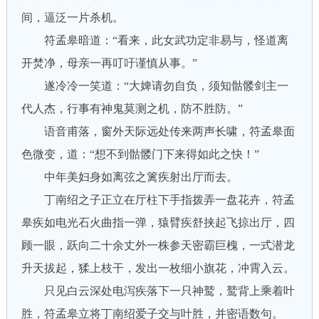
间，逼泛一片杀机。
符孟皋暗道：“看来，此女武功定非易与，怪道离
开焚净，母亲一再叮吁谨慎从事。”
遂冷冷一笑道：“大婢请勿自负，须知骷髅剑主一
代人杰，行事有神鬼莫测之机，防不胜防。”
语音甫落，窗外天际远处传来两声长啸，符孟皋面
色微变，道：“想不到骷髅门下来得如此之快！”
中年美妇身如离弦之篱疾射出厅而去。
丁南绍之子正立在厅柱下手指拨弄一盘花卉，符孟
皋疾如电光石火曲指一弹，猿臂疾舒挟起飞掠出厅，四
顾一眼，跃向二十余丈外一株参天密霸巨槐，一式潜龙
升天拔起，猱上枝干，发出一枚细小旗花，冲霄入云。
只见白云深处电泻疾落下一只神鹫，鹫背上乘着叶
胜，符孟皋立将丁南绍爱子交与叶胜，并密语数句。