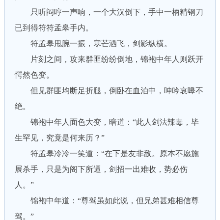
只听闷哼一声响，一个大汉倒下，手中一柄精钢刀
已到得符符孟皋手内。
符孟皋甩腕一振，寒芒洒飞，剑影纵横。
片刻之间，攻来群匪纷纷倒地，锦袍中年人则跃开
愕然色变。
但见群匪均断足折腿，倒卧在血泊中，呻吟哀嗥不
绝。
锦袍中年人面色大变，暗道：“此人剑法辣毒，毕
生罕见，究竟是何来历？”
符孟皋冷冷一笑道：“在下是友非敌。原本不愿施
展杀手，只是为阁下所逼，剑招一出难收，势必伤
人。”
锦袍中年道：“尊驾虽如此说，但兄弟甚难相信尊
驾。”