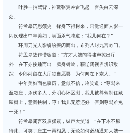
叶胜一拍驾背，神鹫张翼冲雷飞起，杳失白云深
处。
符孟皋沉思须史，揉身下得树来，只觉迎面人影一
闪疾现出中年美妇，满面杀气吨道：“我儿何在？”
环周刀光人影纷纷疾闪而出，布列八封九宫奇门。
符孟皋故作惜容道：“方才大嫂闻得啸声掠出厅
外，在下亦接踵而出，腾身树岭，藉辽阔视界辨识敌
踪，令郎尚留在大厅独自愿耍，为何向在下索人。”
中年美妇面色森厉，意似不信，冷笑道：“尊驾来
至敝庄，杀伤多人，分明心怀区测，我儿被尊驾制住藏
匿树上，意图挟制，哼！我儿无惹还好，否则尊驾难免
一死！”
符孟皋闻言双眉猛震，纵声大笑道：“在下本不原
待此。可笑丁庄主一再相恳，无论如何必须通知大嫂一