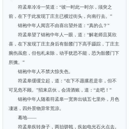
符孟皋冷冷一笑道：“彼一时此一时尔，须臾之
前，在下于此发现丁庄主已横过街头，向南行去。”
锦袍中年人闻言不由喜出望外道：“真的么？”
符孟皋望了锦袍中年人一眼，道：“解老师且莫欣
喜，在下发现丁庄主身后有骷髅门下高手蹑踪，丁庄主
腕伤虽愈，但包札未除，动手犹恐不能，恐为骷髅门下
所擒。”
锦袍中年人不禁大惊失色。
符孟皋缓缓立起，道：“在下不愿撂惹是非，但不
可见危不顾。”招来店伙，会清酒账，道：“走吧！”
锦袍中年人随着符孟皋一宽奔出镇五七里外，月色
凄迷，四外景物异常荒凉。
蓦地——
符孟皋疾转身子，两抬骈戟，疾如电光石火点去。