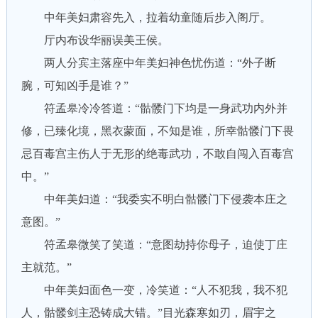
中年美妇肃容先入，拉着幼童随后步入阁厅。
厅内布设华丽误美王侯。
两人分宾主落座中年美妇神色忧伤道：“外子断
腕，可知凶手是谁？”
符孟皋冷冷答道：“骷髅门下均是一身武功内外并
修，已臻化境，黑衣蒙面，不知是谁，所幸骷髅门下畏
忌百毒宫主伤人于无形的绝毒武功，不敢自闯入百毒宫
中。”
中年美妇道：“我委实不明白骷髅门下侵袭本庄之
意图。”
符孟皋微笑了笑道：“意图劫持你母子，迫使丁庄
主就范。”
中年美妇面色一变，冷笑道：“人不犯我，我不犯
人，骷髅剑主恐铸成大错。”目光森寒如刃，眉宇之