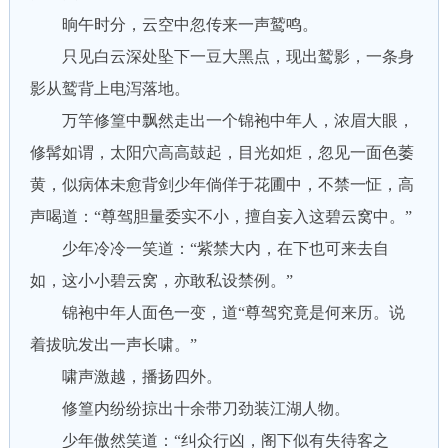
晌午时分，云空中忽传来一声鹫鸣。
只见白云深处坠下一豆大黑点，现出鹫影，一条身
影从鹫背上电泻落地。
万竿修篁中飘然走出一个锦袍中年人，浓眉大眼，
修髯如谓，太阳穴高高鼓起，目光如炬，忽见一面色萎
黄，似病体未愈背剑少年倘佯于花圃中，不禁一怔，高
声喝道：“尊驾胆量委实不小，擅自妄入这碧云窝中。”
少年冷冷一笑道：“紫禁大内，在下也可来去自
如，这小小碧云窝，亦敢私设禁例。”
锦袍中年人面色一变，道“尊驾究竟是何来历。说
着拔吭发出一声长啸。”
啸声激越，播扬四外。
修篁内纷纷掠出十余带刀劲装江湖人物。
少年傲然笑道：“纠众行凶，阁下似有失待客之