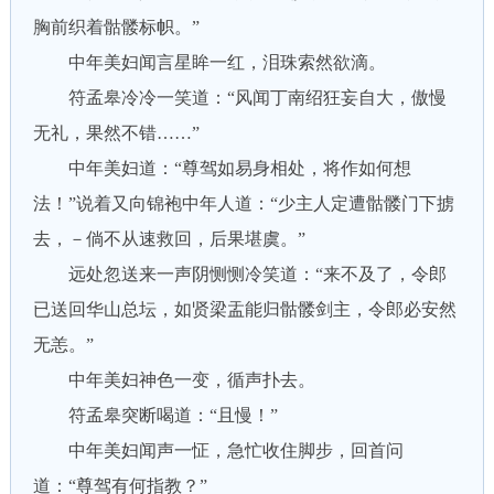
胸前织着骷髅标帜。”
中年美妇闻言星眸一红，泪珠索然欲滴。
符孟皋冷冷一笑道：“风闻丁南绍狂妄自大，傲慢
无礼，果然不错……”
中年美妇道：“尊驾如易身相处，将作如何想
法！”说着又向锦袍中年人道：“少主人定遭骷髅门下掳
去，－倘不从速救回，后果堪虞。”
远处忽送来一声阴恻恻冷笑道：“来不及了，令郎
已送回华山总坛，如贤梁盂能归骷髅剑主，令郎必安然
无恙。”
中年美妇神色一变，循声扑去。
符孟皋突断喝道：“且慢！”
中年美妇闻声一怔，急忙收住脚步，回首问
道：“尊驾有何指教？”