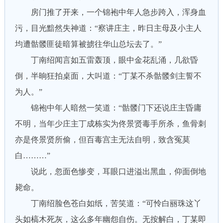
房门推了开来，一个锦袍中年人急步跨入，浑身血
污，目光黯然失神道：“察讲庄主，昨日主母及小主人
均遭骷髅匪徒暗算被掳往华山总坛去了。”
丁南绍闻言如五雷轰顶，眼中金花乱涌，几欲昏
倒，半晌狂拍桌面，大叫道：“丁某不杀骷髅剑主誓不
为人。”
锦袍中年人暗然一笑道：“骷髅门下还说庄主昏庸
不明，当年少庄主丁成栋实为佟景贤毒手所杀，鱼骨刺
亦是佟景贤所偷，但百毒宫主无法自明，致含冤莫
白………”
说此，忽面色惨变，耳眼口进溢出黑血，仰面倒地
毙命。
丁南绍脸色苍白如纸，苦笑道：“可怜白丽珠这丫
头如槁木死灰，这么多年幽怨自伤。无按解白，丁某即