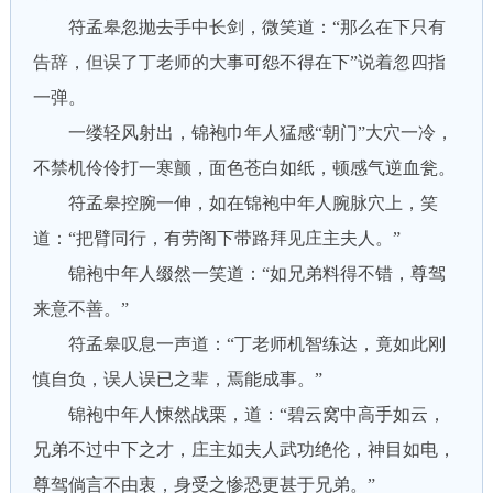
符孟皋忽抛去手中长剑，微笑道：“那么在下只有
告辞，但误了丁老师的大事可怨不得在下”说着忽四指
一弹。
一缕轻风射出，锦袍巾年人猛感“朝门”大穴一冷，
不禁机伶伶打一寒颤，面色苍白如纸，顿感气逆血瓮。
符孟皋控腕一伸，如在锦袍中年人腕脉穴上，笑
道：“把臂同行，有劳阁下带路拜见庄主夫人。”
锦袍中年人缀然一笑道：“如兄弟料得不错，尊驾
来意不善。”
符孟皋叹息一声道：“丁老师机智练达，竟如此刚
慎自负，误人误已之辈，焉能成事。”
锦袍中年人悚然战栗，道：“碧云窝中高手如云，
兄弟不过中下之才，庄主如夫人武功绝伦，神目如电，
尊驾倘言不由衷，身受之惨恐更甚于兄弟。”