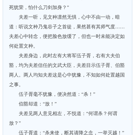
死犹荣，怕什么刀剑加身？”
夫差一听，见文种凛然无惧，心中不由一动，暗
道：听说文种乃鬼谷子之首徒，果然甚有其师气度……
夫差心中转念，便把脸色放缓了，但也一时未能决定如
何处置文种。
夫差身边，此时左有大将军伍子胥，右有大夫伯
豁，均为夫差信任的文武大臣，夫差目示伍子胥、伯豁
两人。两人均知夫差这是心中犹豫，不知如何处置越国
之事。
伍子胥毫不犹豫，便决然道：“杀！”
伯豁却道：“放！”
夫差见两人意见相左，不悦道：“何谓杀？何谓
放？”
伍子胥道：“杀来使，断其请降之念，一举灭越！”