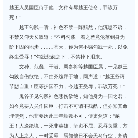
越王入吴国臣侍于他，文种有辱越王使命，罪该万
死！”
越王勾践一听，神色不禁一阵黯然，他沉思不语，
不禁又仰天长叹道：“不料勾践一着之差竟沦落到身为
阶下囚的地步，……苍天，你为何不赐勾践一死，以免
终生受辱！”勾践悲怨之下，不禁掉下泪来。
文种、范蠡、干潜、周参将等越国臣属，一见越王
勾践自伤欲绝，不由齐跪拜于地，同声道：“越王务请
节悲自重！臣等护国不力，令越王受辱，罪该万死！”
鬼谷子见勾践神色悲伤欲绝，知他身为一国之君，
如今竟要入吴作囚臣，打击不可谓不残酷，但亦知其命
理使然，他非要历此三年劫数不可，便肃然道；“越
王！人逢绝境，一死非英雄，坚贞不屈、忍辱负重，方
为人上之人，一时受辱，焉知他日不会天马行空，务请