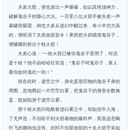
夫差大怒，便也发出一声暴啸，欲以其绝顶神力，
破解鬼谷子的慑心大法。一百零八位火箭手被夫差一声
暴啸所慑震，倒也大多从迷幻中醒过来，有小半功力高
的，便听清了夫差放箭旨令！果然把火箭瞄准鬼谷子，
便啸啸的射出十枝火箭！
夫差心道：“一枝火箭已够你鬼谷子受用了，何况
是十枝？他不由哈哈狂笑道：“鬼谷子呵鬼谷子，寡人
看你如何逃此一劫！”
就在此时，虚空之中，身化蛋形巨物的鬼谷子身的
周围，忽地腾起一片茫茫白雾，把鬼谷子的身形全数掩
盖，犹如陷身于虚空云雾。
那十枝火箭闪电般射进白雾之中，却如泥牛入海，
了无声息，不但听不到火箭着物的爆炸声，简直连苍蝇
扑飞的微响也没有。此时不但那放箭的十名火箭手呆如