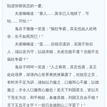
陷进弥留状态的一霎。
夫差喃喃道：“寡人……莫非已入地狱了，可
怕……可怕！”
鬼谷子微微一笑道：“疯狂争霸，其实也如人处绝
谷，生不如死而已！”
夫差喃喃道：“是……但祖宗遗训，吴国子孙后
人，须以攻为守，以战求稳，夫差岂能不遵？岂能不去
疯狂争霸？”
鬼谷子呵呵一笑道：“人之将死，其言也善，吴王
处此境界，深潜内心世界果然便暴露了，但祖宗之言，
有时并不足为训，须知以力服之，口服而心不服，以德
服之，才令人口服而心服也！若天下列国君主，皆以天
下苍生为念，和平相处，各修其德，列国又岂会不稳？
天下又岂不太平？一切只在德和心二字罢了！”