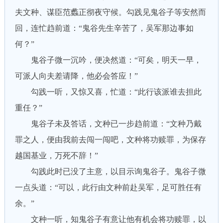
夫文种、谋臣范蠡正彻夜守候。勾践见鬼谷子等安然而
回，连忙趋前道：“鬼谷先生辛苦了，吴军那边事如
何？”
鬼谷子微一沉吟，便决然道：“可矣，明天一早，
可派人向夫差请降，他必会答应！”
勾践一听，又惊又喜，忙道：“此行该派谁去担此
重任？”
鬼谷子未及答话，文种已一步趋前道：“文种乃戴
罪之人，便由我前去闯一闯吧，文种将功赎罪，为保存
越国基业，万死不辞！”
勾践此时已没了主意，以目示询鬼谷子。鬼谷子微
一点头道：“可以，此行由文种前赴吴军，足可胜任有
余。”
文种一听，知鬼谷子有意让他有机会将功赎罪，以