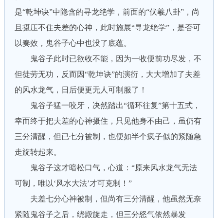
是“乾坤诀”中隐含的寻龙绝学，前面的“伏羲八卦”，尚
且摄压不住夫差的心神，此时施展“寻龙绝学”，是否可
以奏效，鬼谷子心中也没了底蕴。
鬼谷子此时已欲收不能，因为一收便前功尽发，不
但徒劳无功，反而因“乾坤诀”的演衍，大大增加了夫差
的风水龙气，日后便更无人可制服了！
鬼谷子猛一咬牙，决然踏出“循环往复”第十五式，
幸而终于把夫差的心神摄住，只见他身不由己，虽仍有
三分清醒，但已七分被制，也便如半个疯子似的紧随急
走旋转起来。
鬼谷子这才暗松口气，心道：“原来风水龙气无法
可制，唯以‘风水大法’才可克制！”
夫差七分心神被制，但尚有三分清醒，他虽然无奈
紧随鬼谷子之后，绕殿旋走，但三分怒气依然暴发