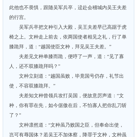
此他也不畏惧，跟随吴军兵卒，迳赴会稽城内吴王夫差
的行宫。
吴军兵卒把文种引入大殿，吴王夫差早已高踞于虎
椅之上。文种走上前去，依两国使者相见之礼，行了单
膝跪拜，道：“越国使臣文种，拜见吴王夫差。”
夫差见文种单膝而跪，便哼了一声，道：“见了寡
人，还不双膝跪拜吗？”
文种立刻道：“越国虽败，毕竟国号仍存，礼节出
使，不容双膝跪拜。”
夫差知文种曾领兵攻打吴国，便故意厉声道：“文
种，你有罪在先，如今倨傲在后，不怕寡人把你乱刀斩
了？”
文种凛然道：“文种虽乃败国之臣，但奉命出使，
岂可有辱国体？若吴王不加体察，降罪于文种，文种虽