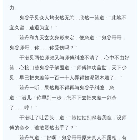
力。
鬼谷子见众人均安然无恙，欣然一笑道：“此地不
宜久留，速退为宜！”
筮丹和九天玄女身形未定，便急道：“鬼谷哥哥，
鬼谷师哥，你……你受伤吗？”
干潜见两位师叔又与师傅纠缠不清了，心中不由好
笑，心接口替鬼谷子解围道：“师傅神功盖世，天下少
见，早已把夫差等一百一十人弄得如泥塑木雕了。”
筮丹一听，果然顾不得再与鬼谷子纠缠，急
道：“潜儿！你早到一步，怎不下去把夫差一剑杀
了……哼！”
干潜吐了吐舌头，道：“筮姑姑别瞪着我瞧，没师
傅的命令，谁敢贸然出手了？”
筮丹气道：“好啊！鬼谷哥哥原来真人不露相，有