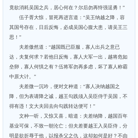
竟欲消耗吴国之兵，居心何在？尔后勿再恃强逞勇！”
伍子胥大惊，冒死再进言道：“吴王纳越之降，容
其国号存在，日后反悔，必成吴国心腹大患，请吴王三
思！”
夫差傲然道：“越国既已臣服，寡人出兵之意已
达，夫复何求？若他日反悔，寡人大军一出，越将危如
垒卵，寡人何惧之有？伍将军勿再多虑，坏了寡人称霸
中原大计。”
夫差微一沉吟，便对文种道：“寡人决纳越国之
降，但为表请降之诚，越王勾践须入吴臣侍于吴国，不
得有违！文大夫回去向勾践转达便可！”
文种一听，又惊又喜，暗道：夫差纳降，越国百年
基业可保，不致一朝沦亡；但夫差要越王入吴臣侍，分
明是欲折辱于他，以报杀父之仇，这却如何是好？不由