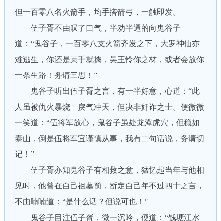
但一百零八名火箭手，均手搭箭弓，一触即发。
伍子胥不由叹了口气，半劝半逼的向鬼谷子
道：“鬼谷子，一百零八支火箭齐发之下，大罗神仙亦
难逃生，你还是束手就擒，吴王怜你之材，或者会放你
一条生路！务请三思！”
鬼谷子听出伍子胥之言，有一半好意，心道：“此
人虽被仇火暴烧，戾气冲天，但决非奸诈之士。便微微
一笑道：“伍将军放心，鬼谷子虽处龙潭虎穴，但稳如
泰山，倒是伍将军宜谨慎从事，我有二句话说，务请切
记！”
伍子胥亦知鬼谷子有相救之意，猛忆起当年与他相
见时，他曾在自己祖墓前，断定自己年不过四十之言，
不由喃喃道：“是什么话？但说可也！”
鬼谷子目注伍子胥，微一沉吟，便道：“钱塘江水