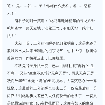
道：“鬼……谷……子！你施什么妖术，迷……惑寡
人！”
鬼谷子呵呵一笑道：“此乃集乾坤精华的寻龙八卦
乾坤奇学，顶天立地，浩然正气，有如天地，绝非妖
法！”
夫差一听，三分的清醒令他忽然明白，这是鬼谷子
欲以风水大法来压制他的祖宗龙气，心中大惊，欲拚命
凝运功力，作拚死反击，以便脱困。
不料鬼谷子身法一变，已从“循环往复”再转“生生
不息”，又从“生生不息”转“无穷无尽”，再从无穷无尽一
跃而升华至“永无止境”的至高境界，夫差突感心神一阵
恍惚，连最后的三分清醒也失去二分，仅余最后的一分
尚存！到此地步夫差已失去任何反击的念头了，一切只
是他最深潜的意识仍在挣扎而已，这便有如人的生命，