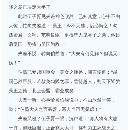
降之意已决定大半了。
此时伍子胥见夫差神色欣然，已知其意，心中不由
大惊，忙向夫差道：“吴王！今不灭越，后必悔之！勾
践贤君，文种、范蠡良臣，更得奇人鬼谷子之助，他日
后复国，势将与吴国为敌！”
夫差不悦，转向伯豁道：“大夫有何见解？但说无
妨！”
伯豁已受越国重金、美女之贿赂，闻言便道：“越
国已然臣服，若赦免勾践之罪，善待越人，则天下皆赞
吴王之德，北上会盟，霸业成矣！”
夫差一听，心事恰被伯囍说中，不由欣然一笑，
道；“伯豁大夫之言甚善，寡人当再无疑虑！”
夫差又瞪了伍子胥一眼，沉声道：“寡人将有大志
于齐，越既臣服，正合寡人大计，你却力主死战灭之，