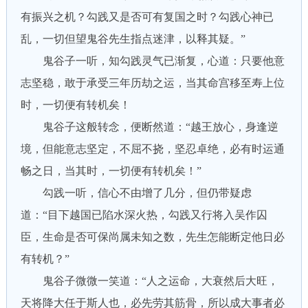
有振兴之机？勾践又是否可有复国之时？勾践心神已
乱，一切但望鬼谷先生指点迷津，以释其疑。”
鬼谷子一听，知勾践灵气已渐复，心道：只要他意
志坚稳，敢于承受三年历劫之运，当其命宫移至寿上位
时，一切便有转机矣！
鬼谷子这般转念，便断然道：“越王放心，身逢逆
境，但能意志坚定，不屈不挠，坚忍卓绝，必有时运通
畅之日，当其时，一切便有转机矣！”
勾践一听，信心不由增了几分，但仍带疑虑
道：“目下越国已陷水深火热，勾践又行将入吴作囚
臣，生命是否可保尚属未知之数，先生怎能断定他日必
有转机？”
鬼谷子微微一笑道：“人之运命，大衰然后大旺，
天将降大任于斯人也，必先劳其筋骨，所以成大事者必