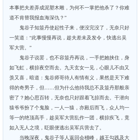
本事把夫差弄成泥塑木雕，为何不一掌把他杀了？你难
道不肯替我报血海深仇？”
鬼谷子知筮丹使起性子来，便没完没了，无奈只好
一笑道：“此事慢慢再说，趁夫差未及发令，快逃出吴
军大营。”
鬼谷子说罢，也不容筮丹再说，一手把她挟住，身
如飞虹，横掠夜空而去。九天玄女一见，心眼儿不由又
羡又喜，暗道：鬼谷师哥待人有情有义，果然是天下难
得的奇男子，但……但为什么他待我总不及筮丹那般亲
密了？她心思百转，无奈也只好跟着飞掠而去。干潜向
猿爷爷扮了个鬼脸，一人一猿，亦殿后而飞，众人均一
等一的绝顶高手，趁吴军大营乱作一团，横掠疾飞，竟
如入无人之境，眨眼便逃出吴军兵营去了。
当晚深夜，鬼谷子等人返回会稽峰，越王勾践及大