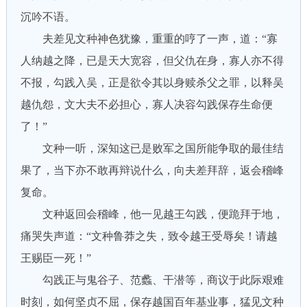
沉吟不语。
夫差见文种神色犹豫，重重的哼了一声，道：“寡
人纳越之降，已是天大宽容，但父仇在身，寡人亦不得
不报，勾践入吴，正是欲令其以身赎杀父之罪，以释吴
越仇怨，文大夫不必担心，寡人决容勾践保存生命便
了！”
文种一听，深知这已是败军之国所能争取的最佳结
果了，当下亦不敢再辩说什么，向夫差拜辞，返会稽峰
复命。
文种返回会稽峰，他一见越王勾践，便跪拜于地，
痛哭失声道：“文种鲁莽之失，致令越王受辱矣！请越
王赐臣一死！”
勾践正与鬼谷子、范蠡、干潜等，商议于此际艰难
时刻，如何坚贞不屈，保存越国百年基业事，猛见文种