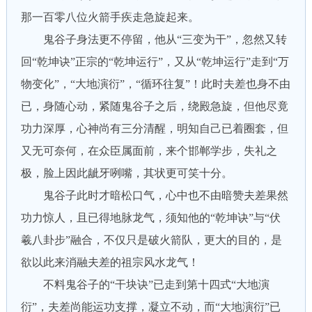
那一百零八位火箭手疾走急旋起来。
鬼谷子身法更不停留，他从“三变为干”，忽然又转
回“乾坤诀”正宗的“乾坤运行”，又从“乾坤运行”走到“万
物变化”，“大地演衍”，“循环往复”！此时夫差也身不由
已，身随心动，紧随鬼谷子之后，绕殿急旋，但他尽竟
功力深厚，心神尚有三分清醒，明知自己已着圈套，但
又无可奈何，在众臣属面前，来个邯郸学步，失礼之
极，脸上因此龇牙咧嘴，其状更可笑十分。
鬼谷子此时才暗松口气，心中也不由暗赞夫差果然
功力惊人，且已得地脉龙气，须知他的“乾坤诀”与“伏
羲八卦步”融合，不仅只是破火箭队，更大的目的，是
欲以此来消融夫差的祖宗风水龙气！
不料鬼谷子的“干块诀”已走到第十四式“大地演
衍”，夫差尚能运功支撑，凝立不动，而“大地演衍”已