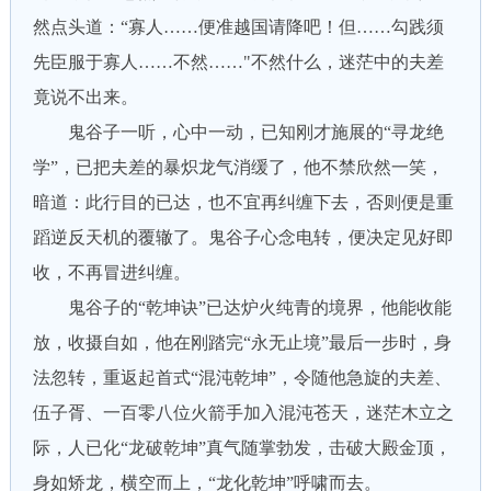
然点头道：“寡人……便准越国请降吧！但……勾践须
先臣服于寡人……不然……"不然什么，迷茫中的夫差
竟说不出来。
鬼谷子一听，心中一动，已知刚才施展的“寻龙绝
学”，已把夫差的暴炽龙气消缓了，他不禁欣然一笑，
暗道：此行目的已达，也不宜再纠缠下去，否则便是重
蹈逆反天机的覆辙了。鬼谷子心念电转，便决定见好即
收，不再冒进纠缠。
鬼谷子的“乾坤诀”已达炉火纯青的境界，他能收能
放，收摄自如，他在刚踏完“永无止境”最后一步时，身
法忽转，重返起首式“混沌乾坤”，令随他急旋的夫差、
伍子胥、一百零八位火箭手加入混沌苍天，迷茫木立之
际，人已化“龙破乾坤”真气随掌勃发，击破大殿金顶，
身如矫龙，横空而上，“龙化乾坤”呼啸而去。