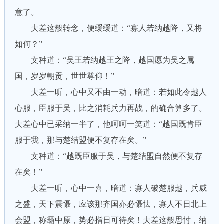
意了。
夫差这般转念，便缓缓道：“寡人若纳越降，又将
如何？”
文种道：“吴王若纳越王之降，越国愿为吴之属
国，岁岁朝贡，世世尊仰！”
夫差一听，心中又不由一动，暗道：若如此令越人
心服，臣服于吴，比之消耗兵力再战，的确合算多了。
夫差心中已采纳一半了，他呵呵一笑道：“越国既肯臣
服于我，那与楚结盟便不复存在矣。”
文种道：“越既臣服于吴，与楚结盟自然便不复存
在矣！”
夫差一听，心中一喜，暗道：寡人破楚服越，兵威
之盛，天下震慑，应该那齐国亦必慑怯，寡人不日北上
会盟，称霸中原，势必指日可待矣！夫差这般思忖，纳