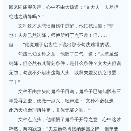
回来即痛哭失声，心中不由大惊道：“文大夫！夫差拒
绝越之请降吗？”
文种这才从悲愤自伤中惊醒，他忙拭泪道：“非
也！夫差已然讷降，师傅所料丁点不差！但……
但……”他竟难于启齿往下说出那令勾践难堪的话。
勾践已知文种之意，他叹了口气，道；“夫差虽然
纳降，但必然有其苛刻条件，是什么条件？文大夫但说
无防，勾践不外献出这颗人头，以释夫差父仇之恨罢
了！”
文种不由抬头向鬼谷子目询，鬼谷子已知勾践有三
年受辱之磨，便微一点头，轻声道：“文种不必犹豫，
此乃天机命理所注定，非你无能之罪。”
文种点点头，他领悟了鬼谷子开导之意，心中这才
释然，向勾践道：“夫差虽然肯接纳越国之降，但坚要