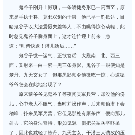
鬼谷子刚升上殿顶，一条矫捷身形已一闪而至，原
来是手执干将、莫邪双剑的干潜，他已早一刻抵达，目
睹鬼谷子以大法震慑夫差等人，不由瞧得惊心动魄，此
时忽见鬼谷子腾身而上，这才连忙迎上前来，急
道：“师傅快退！潜儿断后……”
鬼谷子微一运气，正欲答话，大殿南、北、西三
面，又射来一白一紫一黑三条身影。鬼谷子一眼便知是
筮丹、九天玄女了，但那黑影却令他微吃一惊，心道猿
爷爷怎会在此地出现了？
原来猿爷爷见鬼谷子等夜闯吴军兵营，却没他的份
儿，心中老大不服气，当时并没作声，后来却偷潜下会
稽峰，扑来吴军兵营，它但见那处有厮杀声，便向那儿
射去，它的身法奇特，形如鬼魅，倒把吴军兵卒吓呆
了，因此也减轻了筮丹、九天玄女、干潜三人诱敌的压