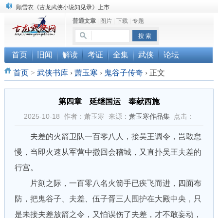
顾雪衣《古龙武侠小说知见录》上市
“武侠书库”查缺补漏活动圆满结束
普通文章
|
图片
|
下载
|
专题
《古龙小说原貌探究》修订版已上市
首页
旧闻
解读
考证
全集
武侠
论坛
首页
>
武侠书库
›
萧玉寒
›
鬼谷子传奇
›
正文
第四章 延继国运 奉献西施
2025-10-18 作者：萧玉寒 来源：
萧玉寒作品集
点击：
夫差的火箭卫队一百零八人，接吴王调令，岂敢怠
慢，当即火速从军营中撤回会稽城，又直扑吴王夫差的
行宫。
片刻之际，一百零八名火箭手已疾飞而进，四面布
防，把鬼谷子、夫差、伍子胥三人围护在大殿中央，只
是未接夫差放箭之令，又怕误伤了夫差，才不敢妄动，