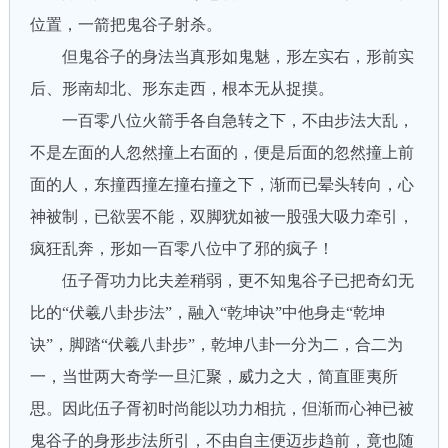
位置，一箭把鬼谷子射杀。
但鬼谷子的身法当真形如鬼魅，形左实右，形前实
后、形南却北、形东走西，根本无从捉摸。
一百零八位火箭手各自急转之下，不由步法大乱，
不是左面的人忽然撞上右面的，便是后面的忽然撞上前
面的人，东撞西撞左撞右撞之下，渐而已晕头转向，心
神被制，已欲罢不能，双脚犹如被一股强大吸力牵引，
疯狂乱奔，形如一百零八位中了邪的疯子！
伍子胥功力比夫差稍弱，更不知鬼谷子已把奇幻无
比的“伏羲八卦步法”，融入“乾坤诀”中他身走“乾坤
诀”，脚踏“伏羲八卦步”，乾坤八卦一分为二，合二为
一，当世两大奇学一旦汇聚，威力之大，简直匪夷所
思。因此伍子胥初时尚能以功力相抗，但渐而心神已被
鬼谷子的身形步法所引，不由自主便迈步趋前，竟也随