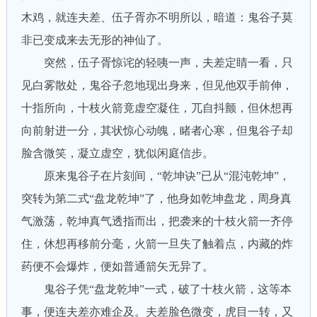
木鸡，就连夫差、伍子胥亦不明所以，暗道：鬼谷子莫
非已变成来去无形的神仙了。
突然，伍子胥惊诧的轻咦一声，夫差定睛一看，只
见白雾散处，鬼谷子忽地现出身来，但见他双手前伸，
十指所向，十枝火箭竟虚空凝住，兀自抖颤，但休想再
向前射进一分，其状惊心动魄，睹者心寒，但鬼谷子却
脸含微笑，凝立虚空，犹似闲庭信步。
原来鬼谷子在片刻间，“乾坤诀”已从“混沌乾坤”，
突转为第二式“盘龙乾坤”了，他身如乾坤盘龙，周身真
气激荡，乾坤真气透指而出，把袭来的十枝火箭一齐停
住，休想再移前分毫，火箭一旦失了触着点，内藏的炸
药便不会爆炸，便如普通箭矢无异了。
鬼谷子凭“盘龙乾坤”一式，破了十枝火箭，这等本
事，便连夫差亦难企及。夫差脸色微变，虎目一转，又