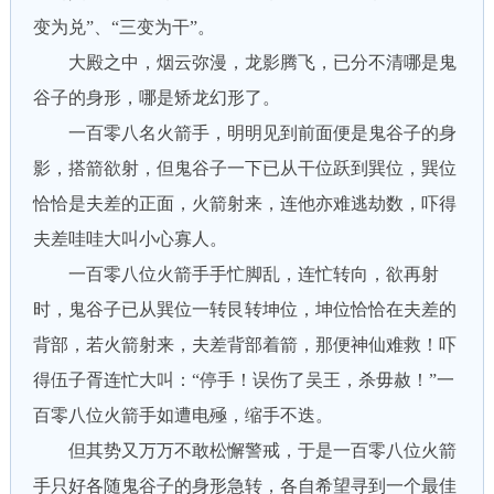
变为兑”、“三变为干”。
大殿之中，烟云弥漫，龙影腾飞，已分不清哪是鬼
谷子的身形，哪是矫龙幻形了。
一百零八名火箭手，明明见到前面便是鬼谷子的身
影，搭箭欲射，但鬼谷子一下已从干位跃到巽位，巽位
恰恰是夫差的正面，火箭射来，连他亦难逃劫数，吓得
夫差哇哇大叫小心寡人。
一百零八位火箭手手忙脚乱，连忙转向，欲再射
时，鬼谷子已从巽位一转艮转坤位，坤位恰恰在夫差的
背部，若火箭射来，夫差背部着箭，那便神仙难救！吓
得伍子胥连忙大叫：“停手！误伤了吴王，杀毋赦！”一
百零八位火箭手如遭电殛，缩手不迭。
但其势又万万不敢松懈警戒，于是一百零八位火箭
手只好各随鬼谷子的身形急转，各自希望寻到一个最佳