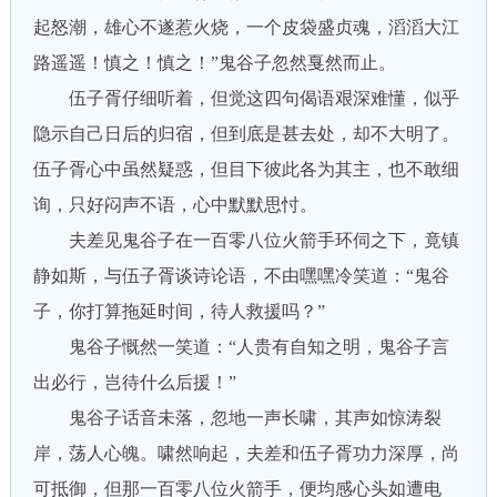
起怒潮，雄心不遂惹火烧，一个皮袋盛贞魂，滔滔大江
路遥遥！慎之！慎之！”鬼谷子忽然戛然而止。
伍子胥仔细听着，但觉这四句偈语艰深难懂，似乎
隐示自己日后的归宿，但到底是甚去处，却不大明了。
伍子胥心中虽然疑惑，但目下彼此各为其主，也不敢细
询，只好闷声不语，心中默默思忖。
夫差见鬼谷子在一百零八位火箭手环伺之下，竟镇
静如斯，与伍子胥谈诗论语，不由嘿嘿冷笑道：“鬼谷
子，你打算拖延时间，待人救援吗？”
鬼谷子慨然一笑道：“人贵有自知之明，鬼谷子言
出必行，岂待什么后援！”
鬼谷子话音未落，忽地一声长啸，其声如惊涛裂
岸，荡人心魄。啸然响起，夫差和伍子胥功力深厚，尚
可抵御，但那一百零八位火箭手，便均感心头如遭电