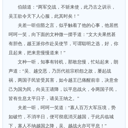
伯囍道：“两军交战，不斩来使，此乃古之训示，
吴王欲令天下人心服，此其时矣！”
夫差一听伯豁之言，似乎触着了他的心事，他居然
呵呵一笑，向下面的文种微一摆手道：“文大夫果然甚
有胆色，越王派你作赴吴使节，可谓聪明之选，好，你
且起来，把来意慢慢道来！”
文种一听，知事有转机，那敢怠慢，忙站起来，朗
声道：“吴、越交恶，乃历代祖宗积怨之故，屡起战
祸，两国子民皆受其害，如今越王已痛醒前非，决意舍
己为国为民，向吴王请降，以平息战火，令两国子民，
皆有生息太平日子，请吴王纳之。”
夫差一听，呵呵一笑道：“寡人百万大军压境，势
如破竹，不消半日，便可彻底消灭越国，于此兵临城
下，寡人不纳越国之降，吴、越战火亦可平息！”