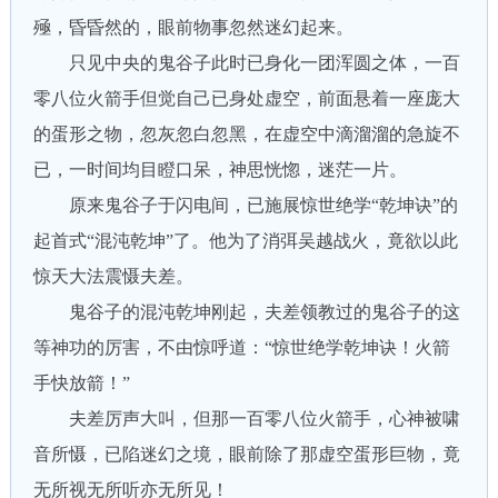
殛，昏昏然的，眼前物事忽然迷幻起来。
只见中央的鬼谷子此时已身化一团浑圆之体，一百
零八位火箭手但觉自己已身处虚空，前面悬着一座庞大
的蛋形之物，忽灰忽白忽黑，在虚空中滴溜溜的急旋不
已，一时间均目瞪口呆，神思恍惚，迷茫一片。
原来鬼谷子于闪电间，已施展惊世绝学“乾坤诀”的
起首式“混沌乾坤”了。他为了消弭吴越战火，竟欲以此
惊天大法震慑夫差。
鬼谷子的混沌乾坤刚起，夫差领教过的鬼谷子的这
等神功的厉害，不由惊呼道：“惊世绝学乾坤诀！火箭
手快放箭！”
夫差厉声大叫，但那一百零八位火箭手，心神被啸
音所慑，已陷迷幻之境，眼前除了那虚空蛋形巨物，竟
无所视无所听亦无所见！