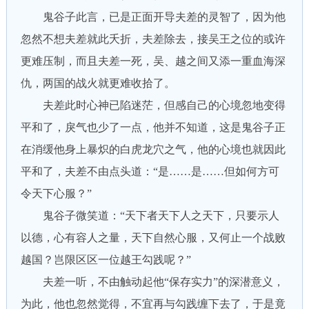
鬼谷子此言，已是正面开导夫差的灵智了，因为他
忽然不想夫差就此夭折，夫差除去，接吴王之位的或许
更难压制，而且夫差一死，吴、越之间又添一重血海深
仇，两国的战火就更难收拾了。
夫差此时心神已陷迷茫，但感自己的心境忽地变得
平和了，戾气也少了一点，他并不知道，这是鬼谷子正
在消缓他身上暴炽的白虎龙穴之气，他的心境也就因此
平和了，夫差不由点头道：“是……是……但如何方可
令天下心服？”
鬼谷子微笑道：“天下者天下人之天下，只要示人
以德，心有容人之量，天下自然心服，又何止一个战败
越国？岂限区区一位越王勾践呢？”
夫差一听，不由触动起他“保存实力”的深潜意义，
为此，他也忽然觉得，不宜再与勾践缠下去了，于是竟