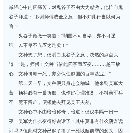
减轻心中内疚痛苦，对鬼谷子不由大为感激，他忙向鬼
谷子拜道：“多谢师傅成全之意，但不知此行当以何为
旨？”
鬼谷子微微一笑道：“弱国不可自卑，亦不可逞
强，以不卑不亢应之足矣！”
文种想了想，便明白鬼谷子之意，决然的点点头
道：“是，师傅！文种当依此四字而应变………越王放
心，文种拚却一死，亦必保住越国的百年基业。”
第二天一早，文种便只身赴会稽城，他来到吴军大
营，预料必有一番折磨，也作好心理准备，不料吴军兵
卒，竟不留难，便领他去拜见吴王夫差。
文种心中不由暗暗称奇，暗道：仅仅事隔一日一
夜，吴军为什么变得好说话了？其中莫非有什么阴谋诡
计吗？但此时文种已起了拚了一死以赎前罪的念头，因