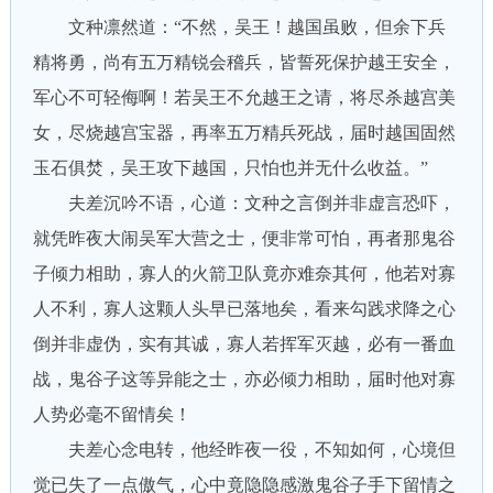
文种凛然道：“不然，吴王！越国虽败，但余下兵
精将勇，尚有五万精锐会稽兵，皆誓死保护越王安全，
军心不可轻侮啊！若吴王不允越王之请，将尽杀越宫美
女，尽烧越宫宝器，再率五万精兵死战，届时越国固然
玉石俱焚，吴王攻下越国，只怕也并无什么收益。”
夫差沉吟不语，心道：文种之言倒并非虚言恐吓，
就凭昨夜大闹吴军大营之士，便非常可怕，再者那鬼谷
子倾力相助，寡人的火箭卫队竟亦难奈其何，他若对寡
人不利，寡人这颗人头早已落地矣，看来勾践求降之心
倒并非虚伪，实有其诚，寡人若挥军灭越，必有一番血
战，鬼谷子这等异能之士，亦必倾力相助，届时他对寡
人势必毫不留情矣！
夫差心念电转，他经昨夜一役，不知如何，心境但
觉已失了一点傲气，心中竟隐隐感激鬼谷子手下留情之