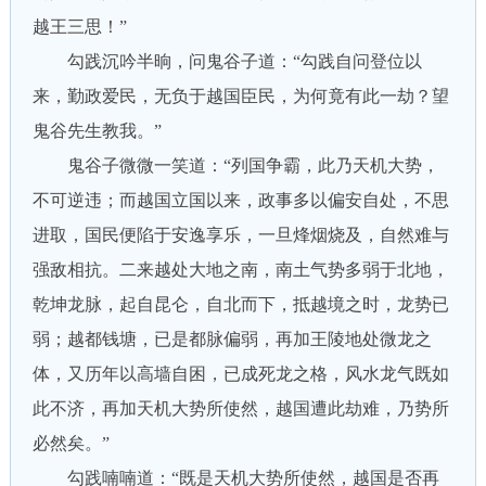
越王三思！”
勾践沉吟半晌，问鬼谷子道：“勾践自问登位以
来，勤政爱民，无负于越国臣民，为何竟有此一劫？望
鬼谷先生教我。”
鬼谷子微微一笑道：“列国争霸，此乃天机大势，
不可逆违；而越国立国以来，政事多以偏安自处，不思
进取，国民便陷于安逸享乐，一旦烽烟烧及，自然难与
强敌相抗。二来越处大地之南，南土气势多弱于北地，
乾坤龙脉，起自昆仑，自北而下，抵越境之时，龙势已
弱；越都钱塘，已是都脉偏弱，再加王陵地处微龙之
体，又历年以高墙自困，已成死龙之格，风水龙气既如
此不济，再加天机大势所使然，越国遭此劫难，乃势所
必然矣。”
勾践喃喃道：“既是天机大势所使然，越国是否再