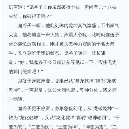
厉声道：“鬼谷子！你虽然破得十枝，但尚有九十八枝
火箭，你破得了吗？”
鬼谷子一听，他此刻体内乾坤真气激荡，不由豪气
大发，他蓦地发一声大笑，声震人心魄，此时就连伍子
胥亦连忙运功相抗，刚才被夫差神力震醒的十名火箭
手，又立刻陷于迷幻状态。鬼谷子随即一阵长啸
道：“好，我鬼谷子今日就让尔等见试一下，宏伟无为
的师门绝学吧！”
鬼谷子身随声变，眨眼已从“盘龙乾坤”转为“龙破
乾坤”，一声裂帛，犹如天崩地裂，乾坤分化，睹之惊
心动魄。
鬼谷子更不停留，身形急促幻化，从“龙破乾坤”一
转为“龙化乾坤”，又从“龙化乾坤”再转“乾坤轮回”、“干
变为巽”、“二变为艮”、“三变为坤”、“坤变为震”、“二