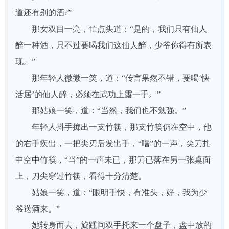
道还有别的酒?”
那女双目一亮，忙点头道：“是的，我们只有仙人
醉一种酒，只不过要喝我们这仙人醉，少爷你得有所表
现。”
那年轻人微微一笑，道：“传言果然不错，要喝‘快
活居’的仙人醉，必须在武功上露一手。”
那姑娘一笑，道：“当然，我们也不勉强。”
年轻人抖手掷出一支竹筷，那支竹筷仍在空中，他
的右手疾出，一把尖刃后发出手，“噌”的一声，尖刀扎
中空中竹筷，“当”的一声未已，那刀已落在另一张桌面
上，刀尖穿过竹筷，看得十分清楚。
姑娘一笑，道：“眼明手快，有准头，好，我为少
爷送酒来。”
她转身而去，旋踵间双手托来一个盘子，盘中放的