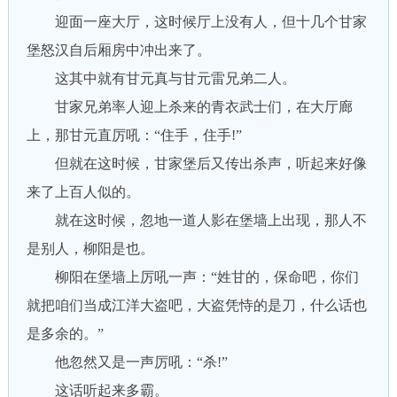
迎面一座大厅，这时候厅上没有人，但十几个甘家
堡怒汉自后厢房中冲出来了。
这其中就有甘元真与甘元雷兄弟二人。
甘家兄弟率人迎上杀来的青衣武士们，在大厅廊
上，那甘元直厉吼：“住手，住手!”
但就在这时候，甘家堡后又传出杀声，听起来好像
来了上百人似的。
就在这时候，忽地一道人影在堡墙上出现，那人不
是别人，柳阳是也。
柳阳在堡墙上厉吼一声：“姓甘的，保命吧，你们
就把咱们当成江洋大盗吧，大盗凭恃的是刀，什么话也
是多余的。”
他忽然又是一声厉吼：“杀!”
这话听起来多霸。