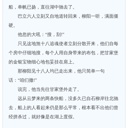
船，单帆已扬，直往湖中驰去了。
巴立六人立刻又自地道转回来，柳阳一听，满面僵
硬。
他忽的大吼：“搜，刮!”
只见这地煞十八追魂使者立刻分散开来，他们自每
个房中仔细地搜，每个人用自身带来的布包，把甘家堡
的金银宝物细心地包妥挂在肩上。
那柳阳见十八人均已走出来，他只简单一句
话：“咱们撤!”
说完，他当先往甘家堡外走了。
远从云梦来的两条快船，没多久已自石柳岸往北驰
去，船上的人看起来仍是那么平常，根本看不出他们曾
经拼杀过，就好像是在湖上度假。