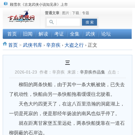
顾雪衣《古龙武侠小说知见录》上市
普通文章
|
图片
|
下载
|
专题
“武侠书库”查缺补漏活动圆满结束
《古龙小说原貌探究》修订版已上市
首页
旧闻
解读
考证
全集
武侠
论坛
首页
>
武侠书库
›
辛弃疾
›
大盗之行
›
正文
三
2026-01-23 作者：辛弃疾 来源：
辛弃疾作品集
点击：
柳阳的两条快船，由于其中一条大帆被烧，已失去
了机动性，快船由另一条快船拖着缓缓往北驶着。
天色大约四更天了，在这八百里浩瀚的洞庭湖上，
一切是死寂的，便是那经年扬波的南风也似乎停了。
就在距离甘家堡五里远处，两条快船拢靠在一道石
柳荫蔽的石岸边。