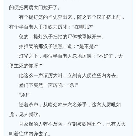
的便把两扇大门拉开了。
有个提灯笼的当先奔出来，随之五个汉子挤上前，
有个半百老人手提砍刀厉叱：“在哪儿?”
忽的，提灯汉子把抬的尸体被罩掀开来。
抬担架的那汉子嘿嘿，道：“是不是?”
灯光之下，那位半百老人忽地厉叫：“不好了，大
堡主死的惨呀!”
他这么一声凄厉大叫，立刻有人便往堡内奔去。
堡门下突然一声厉吼：“杀!”
“杀!”
随着杀声，从暗处冲来六名杀手，这六人厉吼如
虎，见人就砍。
甘家堡的人猝不及防，立刻被砍翻五个，已有人大
叫着往堡内奔去了。