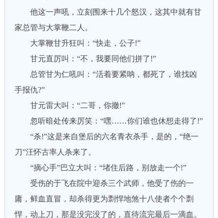
他这一声吼，立刻围来十几个怒汉，这其中就有甘
家总管与大掌鞭二人。
大掌鞭甘升狂叫：“快走，公子!”
甘元直厉叫：“不，我要同他们拼了!”
总管甘为仁吼叫：“活着要紧呐，都死了，谁找凶
手报仇?”
甘元雷大叫：“二哥，你撤!”
忽听暗处传来厉笑：“嘿……你们谁也休想走得了!”
“杀!”这是来自堡后的六名青衣杀手，是的，“绝一
刀”汪怀古率人杀来了。
“摘心手”巴立大叫：“堵住后路，别放走一个!”
受伤的于飞在院中迎杀三个武师，他受了伤的一
庸，鲜血直冒，却杀得更为剽悍地煞十八使者个个剽
悍，动上刀，那是没完没了的，直待流完最后一滴血。