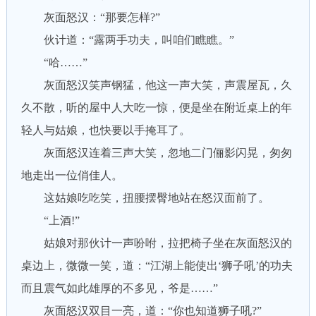
灰面怒汉：“那要怎样?”
伙计道：“露两手功夫，叫咱们瞧瞧。”
“哈……”
灰面怒汉笑声钢猛，他这一声大笑，声震屋瓦，久
久不散，听的屋中人大吃一惊，便是坐在附近桌上的年
轻人与姑娘，也快要以手掩耳了。
灰面怒汉连着三声大笑，忽地二门俪影闪晃，匆匆
地走出一位俏佳人。
这姑娘吃吃笑，扭腰摆臀地站在怒汉面前了。
“上酒!”
姑娘对那伙计一声吩咐，拉把椅子坐在灰面怒汉的
桌边上，微微一笑，道：“江湖上能使出‘狮子吼’的功夫
而且震气如此雄厚的不多见，爷是……”
灰面怒汉双目一亮，道：“你也知道狮子吼?”