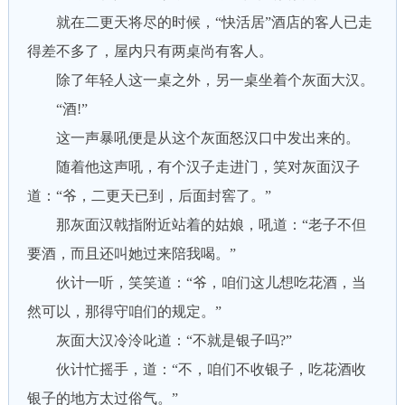
就在二更天将尽的时候，“快活居”酒店的客人已走
得差不多了，屋内只有两桌尚有客人。
除了年轻人这一桌之外，另一桌坐着个灰面大汉。
“酒!”
这一声暴吼便是从这个灰面怒汉口中发出来的。
随着他这声吼，有个汉子走进门，笑对灰面汉子
道：“爷，二更天已到，后面封窖了。”
那灰面汉戟指附近站着的姑娘，吼道：“老子不但
要酒，而且还叫她过来陪我喝。”
伙计一听，笑笑道：“爷，咱们这儿想吃花酒，当
然可以，那得守咱们的规定。”
灰面大汉冷泠叱道：“不就是银子吗?”
伙计忙摇手，道：“不，咱们不收银子，吃花酒收
银子的地方太过俗气。”