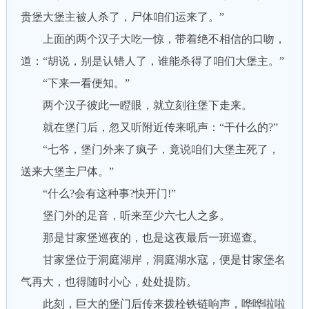
贵堡大堡主被人杀了，尸体咱们运来了。”
上面的两个汉子大吃一惊，带着绝不相信的口吻，
道：“胡说，别是认错人了，谁能杀得了咱们大堡主。”
“下来一看便知。”
两个汉子彼此一瞪眼，就立刻往堡下走来。
就在堡门后，忽又听附近传来吼声：“干什么的?”
“七爷，堡门外来了疯子，竟说咱们大堡主死了，
送来大堡主尸体。”
“什么?会有这种事?快开门!”
堡门外的足音，听来至少六七人之多。
那是甘家堡巡夜的，也是这夜最后一班巡查。
甘家堡位于洞庭湖岸，洞庭湖水寇，便是甘家堡名
气再大，也得随时小心，处处提防。
此刻，巨大的堡门后传来拨栓铁链响声，哗哗啦啦