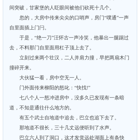
间突破，甘家堡的人眨眼间被他们砍死十几个。
忽的，大房中传来尖尖的口哨声，房门“噗通”一声
自里面插上门闩。
于是，“绝一刀”汪怀古一声冷笑，他暴出一腿踢过
去，不料那门自里面用杠子顶上去了。
立刻过来两个壮汉，二人并肩力撞，早把两扇木门
撞碎开来。
大伙猛一看，房中空无一人。
门外面传来柳阳的怒叱：“快找!”
七八个人一怒冲进房中，没多久已发现有一条暗
道，不知是通往什么地方的。
有五个武士自地道中追去，巴立也追下去了。
那地道不很长，三十几丈远便听到了水声。
巴立六人到了洞口，这才发觉远处湖面上有条快