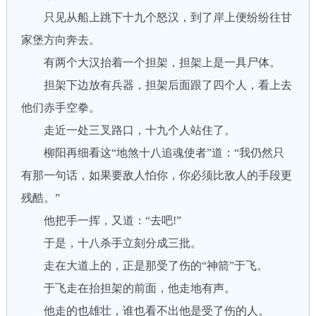
只见从船上跳下十九个怒汉，到了岸上便纷纷往甘
家堡方向奔去。
有两个大汉抬着一个担架，担架上是一具尸体。
担架下边放有兵器，担架后面跟了四个人，看上去
他们赤手空拳。
走近一处三叉路口，十九个人站住了。
柳阳再细看这“地煞十八追魂使者”道：“我仍然只
有那一句话，如果要敌人怕你，你必须比敌人的手段更
残酷。”
他把手一挥，又道：“去吧!”
于是，十八杀手立刻分成三批。
走在大道上的，正是那受了伤的“神箭”于飞。
于飞走在抬担架的前面，他走地有声。
他走的也雄壮，谁也看不出他是受了伤的人。