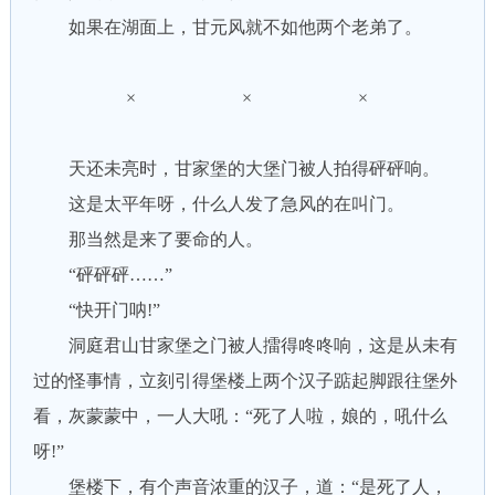
如果在湖面上，甘元风就不如他两个老弟了。
× × ×
天还未亮时，甘家堡的大堡门被人拍得砰砰响。
这是太平年呀，什么人发了急风的在叫门。
那当然是来了要命的人。
“砰砰砰……”
“快开门呐!”
洞庭君山甘家堡之门被人擂得咚咚响，这是从未有
过的怪事情，立刻引得堡楼上两个汉子踮起脚跟往堡外
看，灰蒙蒙中，一人大吼：“死了人啦，娘的，吼什么
呀!”
堡楼下，有个声音浓重的汉子，道：“是死了人，