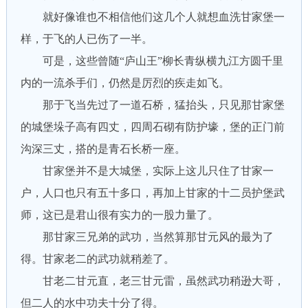
就好像谁也不相信他们这几个人就想血洗甘家堡一
样，于飞的人已伤了一半。
可是，这些曾随“庐山王”柳长青纵横九江方圆千里
内的一流杀手们，仍然是厉烈的疾走如飞。
那于飞当先过了一道石桥，猛抬头，只见那甘家堡
的城堡垛子高有四丈，四周石砌有防护壕，堡的正门前
沟深三丈，搭的是青石长桥一座。
甘家堡并不是大城堡，实际上这儿只住了甘家一
户，人口也只有五十多口，再加上甘家的十二员护堡武
师，这已是君山很有实力的一股力量了。
那甘家三兄弟的武功，当然算那甘元风的最为了
得。甘家老二的武功就稍差了。
甘老二甘元直，老三甘元雷，虽然武功稍逊大哥，
但二人的水中功夫十分了得。