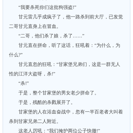
“我要杀死你们这批狗强盗!”
甘元雷几乎成疯子了，他一路杀到前大厅，已发觉
二哥甘元直身上在冒血。
“二哥，他们杀了娘，杀了……”
甘元直在拼命，听了这话，狂吼着：“为什么，为
什么?”
甘元直忽的狂吼：“甘家堡兄弟们，这是一群无人
性的江洋大盗呀，杀!”
“杀!”
于是，整个甘家堡的男女老少拼命了。
于是，残酷的杀戮展开了。
甘家堡的人在浴血奋战中，忽有一半百老者大叫着
杀到甘家兄弟二人附近。
这老人厉吼：“我们掩护两位公子快撤!”