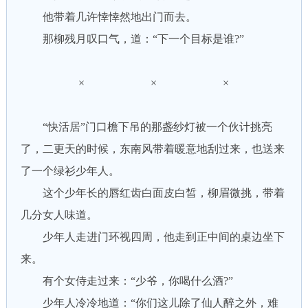
他带着几许悻悻然地出门而去。
那柳残月叹口气，道：“下一个目标是谁?”
× × ×
“快活居”门口檐下吊的那盏纱灯被一个伙计挑亮
了，二更天的时候，东南风带着暖意地刮过来，也送来
了一个绿衫少年人。
这个少年长的唇红齿白面皮白皙，柳眉微挑，带着
几分女人味道。
少年人走进门环视四周，他走到正中间的桌边坐下
来。
有个女侍走过来：“少爷，你喝什么酒?”
少年人冷冷地道：“你们这儿除了仙人醉之外，难