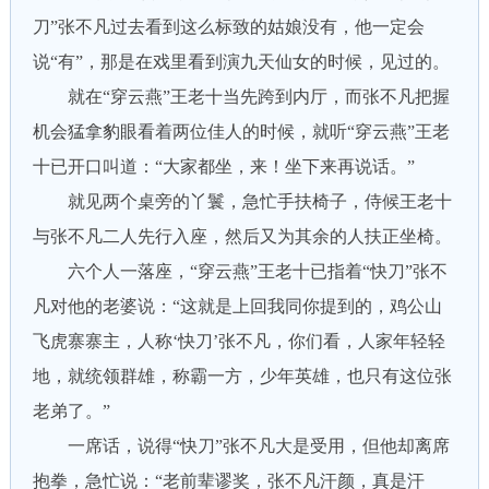
刀”张不凡过去看到这么标致的姑娘没有，他一定会
说“有”，那是在戏里看到演九天仙女的时候，见过的。
就在“穿云燕”王老十当先跨到内厅，而张不凡把握
机会猛拿豹眼看着两位佳人的时候，就听“穿云燕”王老
十已开口叫道：“大家都坐，来！坐下来再说话。”
就见两个桌旁的丫鬟，急忙手扶椅子，侍候王老十
与张不凡二人先行入座，然后又为其余的人扶正坐椅。
六个人一落座，“穿云燕”王老十已指着“快刀”张不
凡对他的老婆说：“这就是上回我同你提到的，鸡公山
飞虎寨寨主，人称‘快刀’张不凡，你们看，人家年轻轻
地，就统领群雄，称霸一方，少年英雄，也只有这位张
老弟了。”
一席话，说得“快刀”张不凡大是受用，但他却离席
抱拳，急忙说：“老前辈谬奖，张不凡汗颜，真是汗