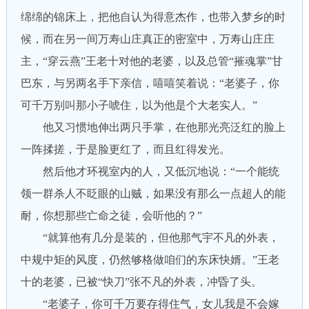
绵绵的锦床上，把他自认为得意杰作，也带入梦乡的时
候，而在另一间万寿山庄真正的密室中，万寿山庄庄
主，“穿云燕”王老十对他的老婆，以及总管“摧魂掌”甘
巴东，与另两名手下亲信，嘻嘻笑着说：“老婆子，你
可千万别叫那小子唬住，以为他是个大老实人。”
他又习惯地伸出两只手掌，在他那光亮泛红的脸上
一阵揉搓，于是脸更红了，而且红得发光。
然后他才环视室内的人，又低沉地说：“一个能统
领一群杀人不眨眼的山贼，如果没有那么一点超人的能
耐，你想那些亡命之徒，会听他的？”
“就算他有几分是装的，但他那气宇不凡的外表，
中规中矩的风度，仍然够格做咱们的东床快婿。”王老
十的老婆，已被“快刀”张不凡的外表，冲昏了头。
“老婆子，你可千万要存得住气，女儿我是不会嫁