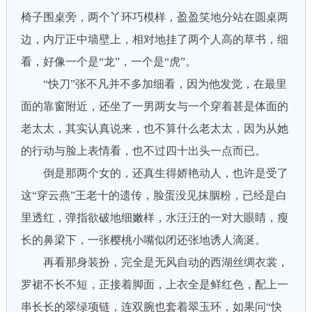
椅子围桌旁，两个丫环巧模样，盈盈笑地分站在圆桌两
边，内厅正中墙壁上，相对地挂了两个人高的草书，细
看，好像一个是“龙”，一个是“虎”。
“快刀”张不凡并不多加细看，因为他发觉，在最里
面的靠窗附近，还坐了一男两女与一个穿着甚是体面的
老太太，其实认真说来，也不算什么老太太，因为从她
的行动与脸上表情看，也不过四十出头一点而已。
倒是那两个女的，还真生得娇艳动人，也许是受了
这“穿云燕”王老十的遗传，脸蛋没见抹胭粉，已经是白
里透红，弹指欲破地细嫩样，水汪汪的一对大眼睛，瘦
长的鼻梁下，一张樱桃小嘴似闭还张地诱人滴涎。
再看那身装扮，完全是无风自动的西湖丝绸衣裳，
罗裙不长不短，正接着脚面，上衣全是鲜红色，配上一
串长长的翠绿项链，连双腕也套着翠玉环，如果问“快