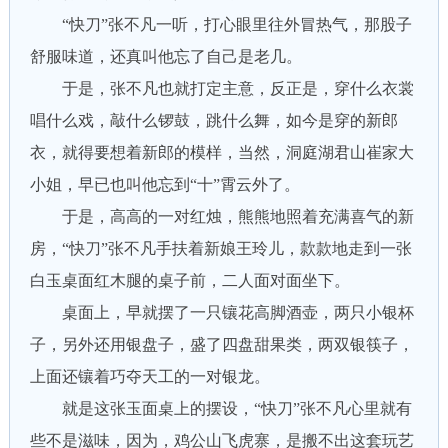
“快刀”张不凡一听，打心眼里往外冒热气，那股子
舒服味道，还真叫他忘了自己是老几。
于是，张不凡也就打定主意，反正是，穿什么衣裳
唱什么戏，敲什么锣鼓，跳什么舞，如今是穿的新郎
衣，就得要想着新郎的模样，当然，洞庭湖君山崔家大
小姐，早已也叫他忘到“十”霄云外了。
于是，高高的一对红烛，熊熊地照着充满喜气的新
房，“快刀”张不凡手扶着新娘王玲儿，款款地走到一张
白玉桌面红木腿的桌子前，二人面对面坐下。
桌面上，早就摆了一只镶花高脚酒壶，两只小银杯
子，另外还用银盘子，盛了四盘甜果类，两双银筷子，
上面还镶着巧夺天工的一对银龙。
就是这张玉面桌上的摆设，“快刀”张不凡心里就有
些不是滋味，因为，鸡公山飞虎寨，是搬不出这套玩艺