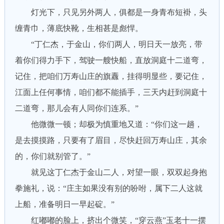
灯光下，只见另外两人，俱都是一身青布短褂，头
缠青巾，薄底快靴，生相甚是彪悍。
“丁仁杰，于金山，你们两人，明日天一放亮，带
着你们得力手下，驾驶一艘快船，直放洞庭十二道弯，
记住，把咱们万寿山庄的旗纛，挂得明显些，要记住，
江面上任何事情，咱们都不能插手，三天内赶到洞庭十
二道弯，那儿会有人同你们连系。”
他微微一顿；却极为慎重地又道：“你们这一趟，
是去摸摸路，只要有了眉目，尽快赶回万寿山庄，其余
的，你们就别管了。”
就见这丁仁杰于金山二人，对望一眼，双双起身抱
拳施礼，说：“庄主如果没有别的吩咐，属下二人这就
上船，准备明日一早起碇。”
红嘟嘟的脸上，挤出个微笑，“穿云燕”玉老十一摆