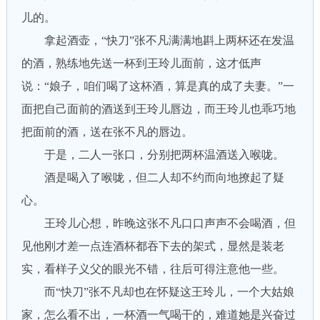
儿的。
拿起酒壶，“快刀”张不凡满满地斟上两杯还在发温
的酒，熟练地先送一杯到王玲儿面前，这才低声
说：“娘子，咱们喝了这杯酒，算是真的成了夫妻。”一
面把自己面前的酒送到王玲儿唇边，而王玲儿也乖巧地
把面前的酒，送在张不凡的唇边。
于是，二人一张口，分别把两杯温酒送入喉咙。
酒是喝入了喉咙，但二人却不约而向地撩起了疑
心。
王玲儿心想，昨晚这张不凡口口声声不会喝酒，但
见他刚才差一点连酒杯都吞下去的架式，显然是装老
实，看样子义父的眼光不错，往后可得注意他一些。
而“快刀”张不凡却也在怀疑这王玲儿，一个大姑娘
家，怎么看不出，一杯酒一气喝干的，难道她是兴奋过