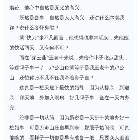
痕迹，他心中自然是无比的高兴。
既然是喜事，自然是人人高兴，还讲什么尔虞我
诈？说什么各怀鬼胎？
就“快刀”张不凡而言，他想得也非常现实，先他娘
的快活两天，又有何不可？
而在“穿云燕”王老十来说，先给你小子吃点甜头，
等这码子事一了，鸡公山也就等于是我王老十的鸡公
山，还怕你张不凡不任我牵着鼻子走？
这真是一桩天底下最快的婚礼，因为从提亲，到迎
亲，拜天地，外加入洞房，好几码子事，全在一天内办
完。
绝非是一切从简，因为虽说是一天赶十关地办好一
桩婚事，可是万寿山庄自早到晚，那股子热闹劲，可真
够瞧的，看样子一切似是早有准备一般，只要众人贴贴