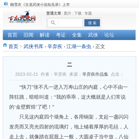
“武侠书库”查缺补漏活动圆满结束
普通文章
|
图片
|
下载
|
专题
《古龙小说原貌探究》修订版已上市
顾雪衣《古龙武侠小说知见录》上市
首页
旧闻
解读
考证
全集
武侠
论坛
首页
>
武侠书库
›
辛弃疾
›
江湖一条虫
›
正文
二
2023-02-21 作者：辛弃疾 来源：
辛弃疾作品集
点击：
“快刀”张不凡一进入万寿山庄的内庭，心中不由一
阵狂跳，暗暗叫道：“我的乖乖，这大概就是人们常说
的‘金壁辉煌’了吧！”
只见这内庭四个墙角上，各用铜架，支起一盏闪闪
发亮而又亮光四射的琉璃灯，地上铺着厚厚的毛毡，人
走上去，就像踏在屁股上一般，大圆桌子当中放，八仙