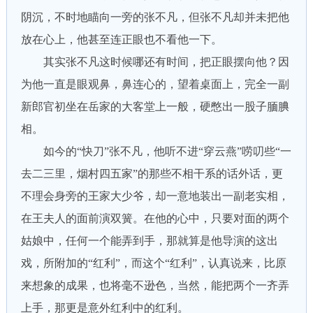
阴沉，不时地瞄向一旁的张不凡，但张不凡却并未把他
放在心上，他甚至连正眼也不看他一下。
其实张不凡这时候哪还有时间，把正眼摆向他？因
为他一直是眼观鼻，鼻连心的，望着桌面上，完全一副
新郎官初坐在岳家的大客堂上一般，硬憋出一股子腼腆
相。
如今的“快刀”张不凡，他听不进“穿云燕”唠叨些“一
去二三里，烟村四五家”的那些不相干系的话外话，更
不理会身旁的王家大少爷，却一意地装出一副老实相，
在王夫人的面前演双簧。在他的心中，只要对面的两个
姑娘中，任何一个能弄到手，那就算是他导演的这出
戏，所附加的“红利”，而这个“红利”，认真说来，比原
来想象的成果，也将毫不逊色，当然，能把两个一齐弄
上手，那更是意外红利中的红利。