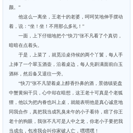
颜。”
他这么一离坐，王老十的老婆，呵呵笑地伸手摆动
着，说：“坐！坐！不用那么多礼！”
一面，上下仔细地把个“快刀”张不凡看了个真切，
暗暗在点着头。
于是，上菜了，就觅沿桌侍候的两个丫鬟，每人手
上捧了一个翠玉酒壶，沿着桌边，每人先斟满面前白玉
酒杯，然后备又退往一旁。
“快刀”张不凡望着桌上醇香扑鼻的酒，景德镇瓷盘
中蟹黄焖干贝，心中却在暗想，这王老十可真是个老狐
狸，他以为把内眷也叫上桌，就能表明他是真心诚意地
同我合作，真把我当成乳臭未午的小子看待，瞎了你王
老十的狗眼，我张不凡可是人中之龙，你老小子要把我
当成虫，包准我会叫你家破人亡，嘿嘿嘿！