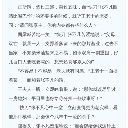
正所谓，酒过三巡，菜过五味，而“快刀”张不凡眼
睛比嘴巴“吃”的还要多的时候，就听王老十的老婆，
问：“请问张寨主，你的内眷都有些什么人？”
面露戚苦地一笑，“快刀”张不凡苦涩地说：“父母
双亡，就我一人，支撑着爹留下来的那片基业，过去不
当家，不知柴米油盐来之不易，如今双肩一副重担，好
几百口人要吃要喝的，想想还真够累人的i”
“不容易！不容易！老夫就有同感。”王老十一面挟
着菜，一面和着张不凡的话。
王夫人一听，立即眯着眼，说：“那你就该尽早讨
一房媳妇，平日里也好给你分担一些琐事呀！”
“快刀”张不凡心中一窒，立刻变得更为老实样，看
他那种模样，那会像个武林中一流的杀手？
摇摇头，张不凡羞涩地说：“谁会嫁给像我这种土