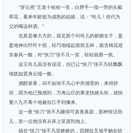
“穿云燕”王老十哈哈一笑，白胖手一指一旁的头戴
翠花，看来年龄较为成熟的姑娘，说：“玲儿！你代为
父的喝这杯酒。”
也真是够大方的，就见那个叫玲儿的娇媚女子，盈
盈地伸出纤纤十指，轻巧地端起面前玉杯，面含桃花迎
笑春风一般，对“快刀”张不凡一笑，轻轻就唇一抿。
这王玲儿虽没有说话，但已让“快刀”张不凡轻飘飘
地犹如置身云端一般。
酒醇菜香，却不如张不凡心中所感受的，来得舒
坦，因为他已预感到，万寿山庄的乘龙快婿头衔，就快
要八九不离十地被自己手到擒来。
这一夜“快刀”张不凡睡得可真香真甜，那种快活劲
儿，差一点他没有从床上笑滚到地上。
就在“快刀”张不凡笑眯眯的，四脚拉叉地平躺在软