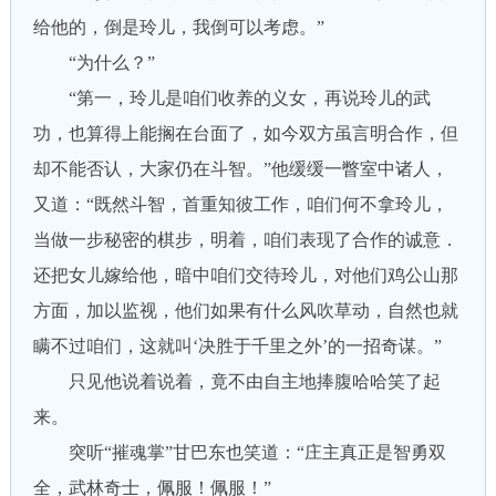
给他的，倒是玲儿，我倒可以考虑。”
“为什么？”
“第一，玲儿是咱们收养的义女，再说玲儿的武
功，也算得上能搁在台面了，如今双方虽言明合作，但
却不能否认，大家仍在斗智。”他缓缓一瞥室中诸人，
又道：“既然斗智，首重知彼工作，咱们何不拿玲儿，
当做一步秘密的棋步，明着，咱们表现了合作的诚意．
还把女儿嫁给他，暗中咱们交待玲儿，对他们鸡公山那
方面，加以监视，他们如果有什么风吹草动，自然也就
瞒不过咱们，这就叫‘决胜于千里之外’的一招奇谋。”
只见他说着说着，竟不由自主地捧腹哈哈笑了起
来。
突听“摧魂掌”甘巴东也笑道：“庄主真正是智勇双
全，武林奇士，佩服！佩服！”