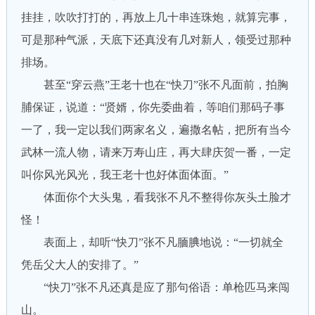
挂挂，吹吹打打的，再放上几十串连珠炮，就算完事，
可是那种气派，天底下还真没有几对新人，领受过那种
排场。
甚至“穿云燕”王老十也在“快刀”张不凡面前，拍胸
脯保证，说道：“贤婿，你先委曲着，等咱们那码子事
一了，我一定以我们两家名义，遍撒名帖，把所有当今
武林一流人物，请来万寿山庄，再大肆庆贺一番，一定
叫你风光风光，我王老十也好体面体面。”
体面你个大头鬼，看我张不凡不整得你灰头土脸才
怪！
表面上，却听“快刀”张不凡腼腆地说：“一切就全
凭岳父大人的安排了。”
“快刀”张不凡还真是应了那句俗语：单枪匹马来闯
山。