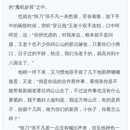
的“魔机妙算”之中。
也就在“快刀”张不凡一表愁眉，苦丧着脸，放下手
中的碗筷时候，突听“穿云燕”王老十双手连拍，口中呵
呵笑，说：“你所忧虑的，对我来说，根本就不是问
题，王老十也不少你鸡公山的那点嫁妆，只要你们小两
口，日子过的平静，快活，我们当老子的，就高兴到十
八国去了。”
他稍一停下来，又习惯地双手搓了几下他那胖嘟嘟
脸蛋，又道：“倒是你说的合作那件事，看情形你是不
能带着新婚老婆往鸡公山去了，不过这件事也没有什么
要紧的，我干脆好人做到底，我这万寿山庄，有的是房
子，拾掇个几间，做为你们的新房，小伙子，你看怎么
样？”
“快刀”张不凡差一点没有喊出声来，却见他神色一