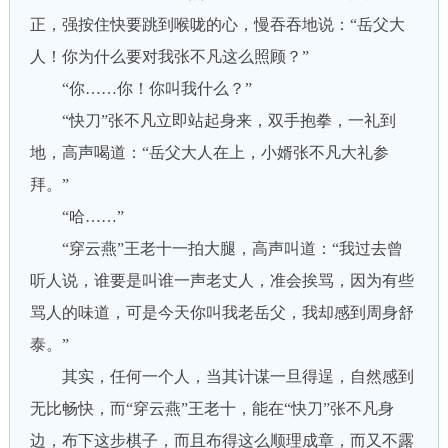
正，强按住快要跳到喉咙的心，慢吞吞地说：“岳父大
人！你为什么要对我张不凡这么照顾？”
“你……你！你叫我什么？”
“快刀”张不凡立即站起身来，双手抱拳，一礼到
地，高声喝道：“岳父大人在上，小婿张不凡大礼参
拜。”
“哈……”
“穿云燕”王老十一拍大腿，高声叫道：“我过去曾
听人说，谁要是叫谁一声老丈人，准会挨骂，因为有些
骂人的味道，可是今天你叫我老岳父，我却感到周身舒
泰。”
其实，任何一个人，当其计谋一旦得逞，自然感到
无比畅快，而“穿云燕”王老十，能在“快刀”张不凡身
边，布下这步棋子，而且布得这么顺理成章，而又不露