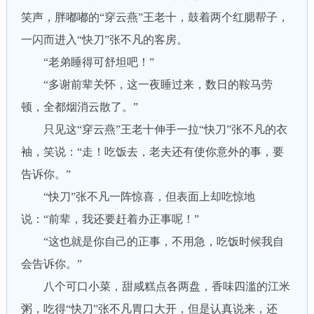
笑声，胖嘟嘟的“穿云燕”王老十，鼓着两个红腮帮子，
一闪而进入“快刀”张不凡的客房。
“老弟睡得可舒坦吧！”
“多谢前辈关怀，这一夜睡过来，数日的鞍马劳
顿，全都烟消云散了。”
只见这“穿云燕”王老十伸手一拉“快刀”张不凡的衣
袖，笑说：“走！吃饭去，老夫还有使你意外的事，要
告诉你。”
“快刀”张不凡一阵惊喜，但表面上却吃惊地
说：“前辈，我还要赶着办正事呢！”
“这也就是你自己的正事，不用急，吃饭时候我自
会告诉你。”
八个可口小菜，甜咸糕点各两盘，香味四滥的江米
粥，吃得“快刀”张不凡胃口大开，但是认真说来，还