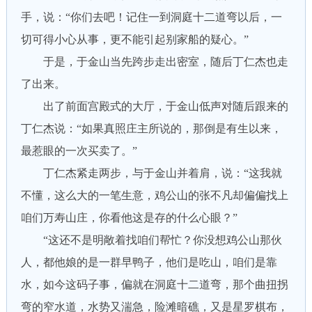
手，说：“你们去吧！记住一到洞庭十二道弯以后，一
切可得小心从事，更不能引起别家船的疑心。”
于是，于金山当先跨步走出密室，随后丁仁杰也走
了出来。
出了前面宫殿式的大厅，于金山低声对随后跟来的
丁仁杰说：“如果真照庄主所说的，那倒是有生以来，
最惹眼的一次买卖了。”
丁仁杰紧走两步，与于金山并着肩，说：“这我就
不懂，这么大的一笔生意，鸡公山的张不凡却偏偏找上
咱们万寿山庄，你看他这是存的什么心眼？”
“这还不是明敞着找咱们帮忙？你没想鸡公山那伙
人，都他娘的是一群早鸭子，他们是吃山，咱们是靠
水，如今这码子事，偏就在洞庭十二道弯，那个曲扭拐
弯的窄水道，水势又湍急，险滩暗礁，又是星罗棋布，