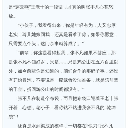
是“穿云燕”王老十的一段话，才真的叫张不凡心花怒
放。
“小伙子，我看得出来，你是年轻有为，人又忠厚
老实，玲儿她娘同我，还真是看准了你，如果你愿意，
只需要点个头，这门亲事就算成了。”
“前辈，你这是看得起我，张不凡如果不答应，那
是张不凡不知好歹，只是……只是鸡公山在五六百里以
外，如今前辈你是知道的，咱们合作的那码子事，还没
有开始冒泡，不要说是一应嫁妆没法准备，就是陪前辈
的千金，折回鸡公山的时间都没有。”
张不凡在制造个布袋，而且把布袋口迎着王老十张
开着，心想，老小子！看你钻不钻进我张不凡的“乾坤
袋”！
还真是水到渠成的模样，一切都在“快刀”张不凡