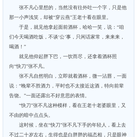
张不凡心里想的，当然没有往外吐一个字，只是他
那一小声浅笑，却被“穿云燕”王老十看在眼里。
于是，就见他拿起面前酒杯，哈哈一笑，说：“咱
们今天喝酒吃饭，不谈‘公’事，只闲话家常，来来来，
喝酒！”
就见他仰起胖下巴，一饮而尽，还拿着酒杯照
向“快刀”张不凡。
张不凡自然明白，立即就着酒杯，微一沾唇，一面
说：“晚辈不胜酒力，平时也不太接近这酒，特向前辈
告饶。”一面还露出不好意思的表情。
“快刀”张不凡这种模样，看在王老十老婆眼里，又
不由的暗中点点头。
这时候，坐在“快刀”张不凡下手的年轻人，看上去
不过二十岁左右，生得也是白胖胖的福态相，只是眼神