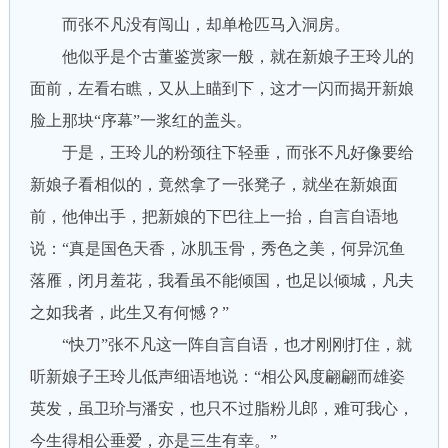
而张不凡没有闯山，却单枪匹马入洞房。
他似乎是个古董鉴赏家一般，就在新娘子王玲儿的
面前，左看右瞧，又从上瞄到下，这才一闪而揭开新娘
脸上那块“序幕”一浆红的盖头。
于是，王玲儿的粉颈往下轻垂，而张不凡好像要给
新娘子看相似的，竟然拿了一张凳子，就坐在新娘面
前，他伸出手，把新娘的下巴往上一抬，自言自语地
说：“真是国色天香，冰肌玉骨，秀色之美，何异沉鱼
落雁，闭月羞花，我看虽不能倾国，也足以倾城，凡夫
之如我者，此生又有何憾？”
“快刀”张不凡这一阵自言自语，也才刚刚打住，就
听新娘子王玲儿低声细语地说：“相公风度翩翩而雄姿
英发，虽卫玠与潘安，也只不过脂粉儿郎，难可我心，
今生得相公垂爱，亦是三生有幸。”