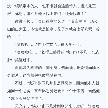
没个领航带水的人，包不准就会连船带人，进入龙王
殿，你想，张不凡他不找上咱们，还会找谁？”
微微一顿，于金山得意地又道：“听庄主说，鸡公
山的山大王，本性就是怕水，见了水就会七晕八素，哈
哈……”
“哈哈哈……”连丁仁杰也听得大笑不止。
“哈哈哈哈……”软榻上熟睡的“快刀”张不凡，也从
梦中笑醒过来。
但他甚为机警的，翻个身，侧面睡，据说侧面睡不
会做梦，这当然包括做恶梦在内。
不过，“快刀”张不凡并非是做恶梦，因为他本人就
如同一个恶魔，甚至比恶魔还要丑上个十来倍，当然他
也就不会恶梦连连了。
天亮了，“快刀”张不凡才刚刚起来，就听一阵哈哈