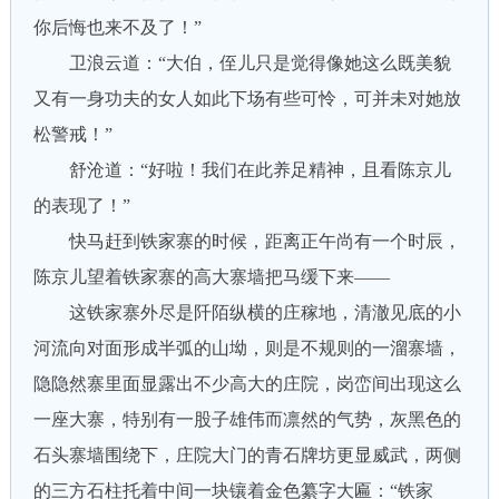
你后悔也来不及了！”
卫浪云道：“大伯，侄儿只是觉得像她这么既美貌
又有一身功夫的女人如此下场有些可怜，可并未对她放
松警戒！”
舒沧道：“好啦！我们在此养足精神，且看陈京儿
的表现了！”
快马赶到铁家寨的时候，距离正午尚有一个时辰，
陈京儿望着铁家寨的高大寨墙把马缓下来——
这铁家寨外尽是阡陌纵横的庄稼地，清澈见底的小
河流向对面形成半弧的山坳，则是不规则的一溜寨墙，
隐隐然寨里面显露出不少高大的庄院，岗峦间出现这么
一座大寨，特别有一股子雄伟而凛然的气势，灰黑色的
石头寨墙围绕下，庄院大门的青石牌坊更显威武，两侧
的三方石柱托着中间一块镶着金色纂字大匾：“铁家