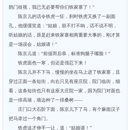
鹊门歧视，我已无必要帮你们铁家寨了！”
陈京儿的话令铁虎一怔，刹时铁虎又换了一副面
孔，他缓缓笑道：“姑娘，鼓不打不响，话不说不明，
听姑娘的话，原是赶来铁家寨相商重要大事的，刚才算
是一场误会，姑娘请！”
陈京儿道：“前倨而后恭，标准狗腿子嘴脸！”
铁虎面色一寒，但还是强忍下来！
陈京儿并不下马，慢慢的坐在马上进了铁家寨，且
穿过正面一条短街，向右只见有座庄院，院门临街，细
看，这条短街也只有这座大庄院一家，因为院门对面也
是一排高墙，墙边种了一排桑树——
庄门口大石阶下面，陈京儿下了马，有个麻面汉子
把马牵过一个角门。
铁虎这才伸手一让，道：“姑娘请！”