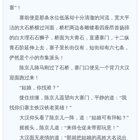
寨”！
寨前便是那条水位低落却十分清澈的河流，宽大平
洁的大石桥横过河面，桥栏两边各雕镂着四座昂首扬蹄
的白大理石石狮子，桥面为大青石，直通寨门，十二纵
青石阶延伸上去，寨子里长街仅有，短街却有六七条，
俨然是个小的市集派头！
陈京儿骑马刚过了石桥，寨门口便见一个背刀大汉
迎面跑过来！
“姑娘，你找谁？”
拢住丝缰，陈京儿遥望向大寨门，平静的道：“我
找你们寨主铁汉铁老英雄！”
大汉仰头看了陈京儿一阵，道：“姑娘可有拜帖？”
摇摇头，陈京儿道：“来得仓促未带那玩意！”
大汉面无表情的道：“那就把姑娘的高姓大名说出