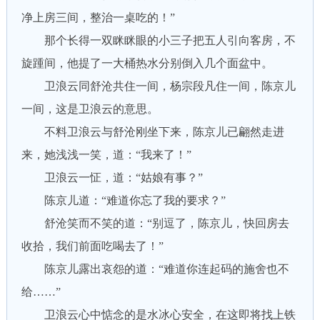
净上房三间，整治一桌吃的！”
那个长得一双眯眯眼的小三子把五人引向客房，不
旋踵间，他提了一大桶热水分别倒入几个面盆中。
卫浪云同舒沧共住一间，杨宗段凡住一间，陈京儿
一间，这是卫浪云的意思。
不料卫浪云与舒沧刚坐下来，陈京儿已翩然走进
来，她浅浅一笑，道：“我来了！”
卫浪云一怔，道：“姑娘有事？”
陈京儿道：“难道你忘了我的要求？”
舒沧笑而不笑的道：“别逗了，陈京儿，快回房去
收拾，我们前面吃喝去了！”
陈京儿露出哀怨的道：“难道你连起码的施舍也不
给……”
卫浪云心中惦念的是水冰心安全，在这即将找上铁