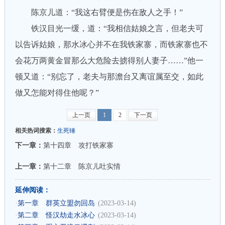
陈京儿道：“我这右臂便是伤在敌人之手！”
铁汉目光一缓，道：“我相信姑娘之言，但老夫可
以告诉姑娘，那水冰心并不在我铁家寨，而铁家寨也不
会花万两黄金冒那么大危险去掳得别人妻子……”他一
顿又道：“别忘了，老夫与那澹台又离谊属至交，如此
做又怎能对得住他呢？”
上一页
1
2
下一页
相关热词搜索：
生死锤
下一章：
第十四章 攻打铁家寨
上一章：
第十二章 陈京儿吐实情
延伸阅读：
·
第一章 群英立盟勿回岛
(2023-03-14)
·
第二章 怪汉劫走水冰心
(2023-03-14)