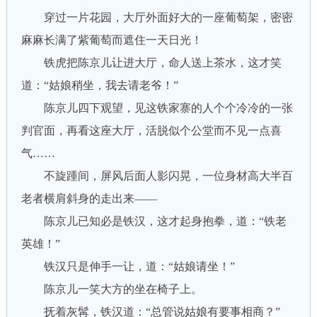
穿过一片花园，大厅外面好大的一座葡萄架，密密
麻麻长满了紫葡萄而遮住一天日光！
铁虎把陈京儿让进大厅，命人送上茶水，这才笑
道：“姑娘稍坐，我去请老爷！”
陈京儿四下观望，见这铁家寨的人个个冷冷的一张
判官面，再看这座大厅，活脱似个公堂而不见一点喜
气……
不旋踵间，屏风后面人影闪晃，一位身材高大半百
老者横肩斜身的走出来——
陈京儿已知必是铁汉，这才起身抱拳，道：“铁老
英雄！”
铁汉只是伸手一让，道：“姑娘请坐！”
陈京儿一笑大方的坐在椅子上。
抚着灰髯，铁汉道：“总管说姑娘有要事相商？”