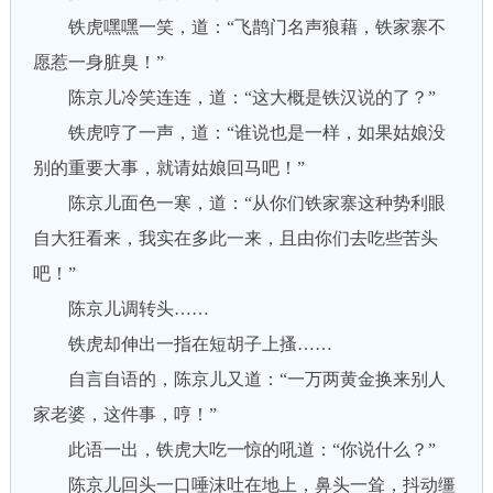
铁虎嘿嘿一笑，道：“飞鹊门名声狼藉，铁家寨不
愿惹一身脏臭！”
陈京儿冷笑连连，道：“这大概是铁汉说的了？”
铁虎哼了一声，道：“谁说也是一样，如果姑娘没
别的重要大事，就请姑娘回马吧！”
陈京儿面色一寒，道：“从你们铁家寨这种势利眼
自大狂看来，我实在多此一来，且由你们去吃些苦头
吧！”
陈京儿调转头……
铁虎却伸出一指在短胡子上搔……
自言自语的，陈京儿又道：“一万两黄金换来别人
家老婆，这件事，哼！”
此语一出，铁虎大吃一惊的吼道：“你说什么？”
陈京儿回头一口唾沫吐在地上，鼻头一耸，抖动缰