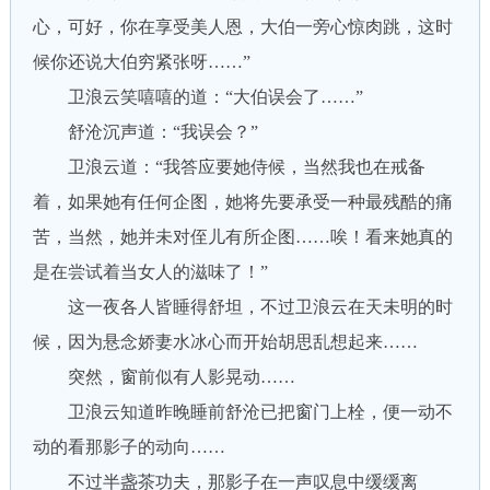
心，可好，你在享受美人恩，大伯一旁心惊肉跳，这时
候你还说大伯穷紧张呀……”
卫浪云笑嘻嘻的道：“大伯误会了……”
舒沧沉声道：“我误会？”
卫浪云道：“我答应要她侍候，当然我也在戒备
着，如果她有任何企图，她将先要承受一种最残酷的痛
苦，当然，她并未对侄儿有所企图……唉！看来她真的
是在尝试着当女人的滋味了！”
这一夜各人皆睡得舒坦，不过卫浪云在天未明的时
候，因为悬念娇妻水冰心而开始胡思乱想起来……
突然，窗前似有人影晃动……
卫浪云知道昨晚睡前舒沧已把窗门上栓，便一动不
动的看那影子的动向……
不过半盏茶功夫，那影子在一声叹息中缓缓离