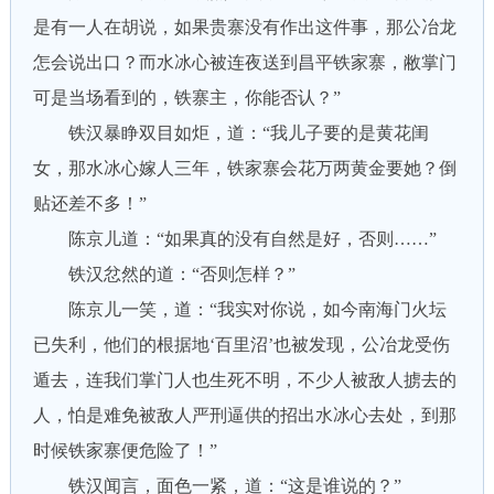
是有一人在胡说，如果贵寨没有作出这件事，那公冶龙
怎会说出口？而水冰心被连夜送到昌平铁家寨，敝掌门
可是当场看到的，铁寨主，你能否认？”
铁汉暴睁双目如炬，道：“我儿子要的是黄花闺
女，那水冰心嫁人三年，铁家寨会花万两黄金要她？倒
贴还差不多！”
陈京儿道：“如果真的没有自然是好，否则……”
铁汉忿然的道：“否则怎样？”
陈京儿一笑，道：“我实对你说，如今南海门火坛
已失利，他们的根据地‘百里沼’也被发现，公冶龙受伤
遁去，连我们掌门人也生死不明，不少人被敌人掳去的
人，怕是难免被敌人严刑逼供的招出水冰心去处，到那
时候铁家寨便危险了！”
铁汉闻言，面色一紧，道：“这是谁说的？”