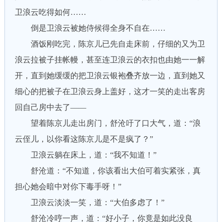
卫浪云吃得如何……
倒是卫浪云被她侍候得全身不自在……
酒饭刚吃完，陈京儿已先自走床前，仔细的又为卫
浪云拉被子挂帐幔，甚至连卫浪云的衣扣也由她一一解
开，直到她缓缓的把卫浪云银袍叠齐放一边，直到她又
细心的把被子在卫浪云身上盖好，这才一笑的走出客房
回自己房中去了——
望着陈京儿走出房门，舒沧吁了口大气，道：“浪
云侄儿，以你看这陈京儿是不是疯了？”
卫浪云躺在床上，道：“我不知道！”
舒沧道：“不知道，你该看出大伯可着实紧张，真
担心她会暗中对你下毒手呀！”
卫浪云淡淡一笑，道：“大伯多虑了！”
舒沧冷哼一声，道：“好小子，你竟是如此没良