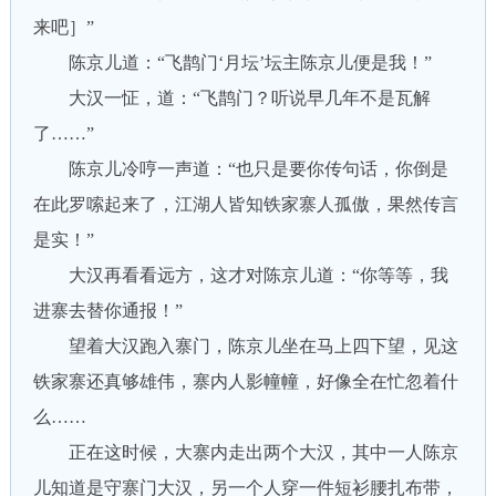
来吧］”
陈京儿道：“飞鹊门‘月坛’坛主陈京儿便是我！”
大汉一怔，道：“飞鹊门？听说早几年不是瓦解
了……”
陈京儿冷哼一声道：“也只是要你传句话，你倒是
在此罗嗦起来了，江湖人皆知铁家寨人孤傲，果然传言
是实！”
大汉再看看远方，这才对陈京儿道：“你等等，我
进寨去替你通报！”
望着大汉跑入寨门，陈京儿坐在马上四下望，见这
铁家寨还真够雄伟，寨内人影幢幢，好像全在忙忽着什
么……
正在这时候，大寨内走出两个大汉，其中一人陈京
儿知道是守寨门大汉，另一个人穿一件短衫腰扎布带，