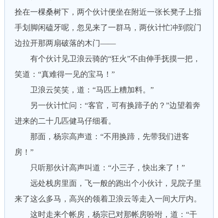
拴在一棵桑树下，两个伙计便坐在附近一张长凳子上指
手划脚闲磕牙呢，忽见来了一群马，两伙计忙冲到院门
边拉开那两扇破落的木门——
有个伙计见卫浪云骑的“狂火”不由伸手抚摸一把，
笑道：“真难得一见的宝马！”
卫浪云笑笑，道：“马匹上糟加料。”
另一伙计忙问：“客官，可有换蹄子的？”边望着奔
进来的二十几匹健马仔细看。
那面，杨宗高声道：“不用换蹄，先带我们进客
房！”
只听那伙计高声叫道：“小三子，快出来了！”
远处栈房里面，飞一般的跑出个小伙计，见院子里
来了这么多马，高兴的领着卫浪云等走入一间大厅内。
这时走来个帐房，杨宗已对那帐房吩咐，道：“干