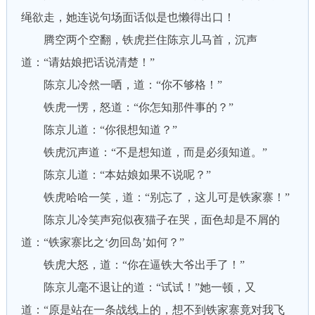
绳欲走，她连说句场面话似是也懒得出口！
腾空两个空翻，铁虎拦住陈京儿马首，沉声
道：“请姑娘把话说清楚！”
陈京儿冷然一哂，道：“你不够格！”
铁虎一愣，怒道：“你怎知那件事的？”
陈京儿道：“你很想知道？”
铁虎沉声道：“不是想知道，而是必须知道。”
陈京儿道：“本姑娘如果不说呢？”
铁虎哈哈一笑，道：“别忘了，这儿可是铁家寨！”
陈京儿冷笑声宛似夜猫子在哭，面色却是不屑的
道：“铁家寨比之‘勿回岛’如何？”
铁虎大怒，道：“你在逼铁大爷出手了！”
陈京儿毫不退让的道：“试试！”她一顿，又
道：“原是站在一条战线上的，想不到铁家寨竟对我飞