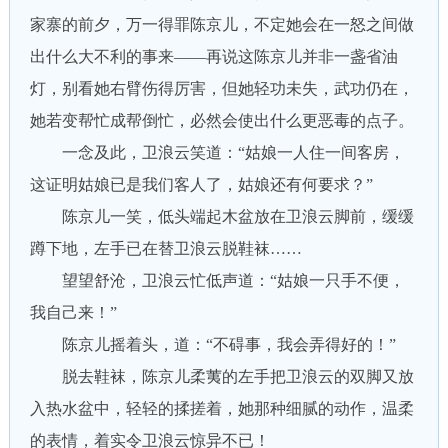
家寨的前夕，万一得罪陈京儿，不定她会在一怒之间做
出什么大不利的事来——再说这陈京儿并非一盏省油
灯，别看她右臂伤得厉害，但她轻功未失，武功仍在，
她若变帮忙成帮倒忙，必然会使出什么更恶毒的点子。
一念及此，卫浪云笑道：“姑娘一人住一间客房，
这证明姑娘已是我们客人了，姑娘还有何要求？”
陈京儿一笑，低头端起木盆放在卫浪云脚前，缓缓
蹲下地，左手已在替卫浪云脱鞋袜……
望望舒沧，卫浪云忙低声道：“姑娘一只手不便，
我自己来！”
陈京儿摇着头，道：“不碍事，我会弄得好的！”
脱去鞋袜，陈京儿柔荑的左手把卫浪云的双脚又放
入热水盆中，轻轻的揉搓着，她那种细腻的动作，温柔
的表情，着实令卫浪云惊异不已！