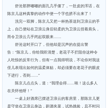
舒沧那胖嘟嘟的面孔几乎僵了，一肚皮的浑话，在
陈京儿这种真挚的动作中便一个字也挤不出来了！
洗完一双脚，陈京儿又把一杯热茶送到卫浪云的手
上，自己便站在卫浪云身后轻柔的为卫浪云捏着肩头，
而令卫浪云几乎闭起双眼来……
舒沧这时开口了，但他却是沉声的在提出警
告：“陈京儿，你给我听清楚，老花子不拦阻你这种令
人吃惊的反常行为，但有一点我得明说，不论你对我这
侄儿表现出如何的温柔体贴，却必须要在老花子的眼皮
下进行，否则……”
陈京儿点点头，道：“我理会得……唉！这么多人
在关怀他呀！”
一桌上好酒席已摆进卫浪云的客房里，那陈京儿更
是守坐在卫浪云身边，斟酒夹菜，试热挑捡，且不时问