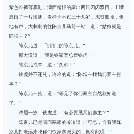
紫色长裤薄底鞋，满面精悍的露出两只闪闪双目，上嘴
唇留了一片短胡，看样子不过三十几岁，虎臂熊腰，走
地有声，大刺刺的往陈京儿马前一站，道：“姑娘就是
陈坛主？”
陈京儿道：“飞鹊门的陈京儿。”
那大汉道：“我是铁家寨总管铁虎！”
陈京儿抱拳，道：“久仰！”
铁虎并不还礼，冷冷的道：“陈坛主找我们寨主何
事？”
陈京儿一笑，道：“等见了你们寨主自然就知道
了。”
浓眉一撩，铁虎道：“有必要见我们寨主？”
陈京儿已是满面寒霜的冷冷道：“可恶，合着我陈
京儿打老远来吃你们铁家寨派头的，岂有此理！”