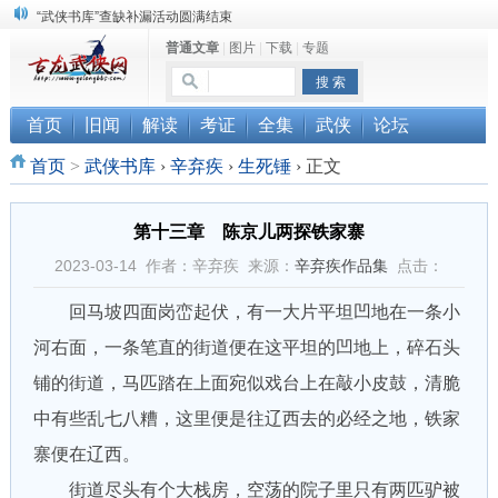
“武侠书库”查缺补漏活动圆满结束
普通文章
|
图片
|
下载
|
专题
《古龙小说原貌探究》修订版已上市
顾雪衣《古龙武侠小说知见录》上市
首页
旧闻
解读
考证
全集
武侠
论坛
首页
>
武侠书库
›
辛弃疾
›
生死锤
›
正文
第十三章 陈京儿两探铁家寨
2023-03-14 作者：辛弃疾 来源：
辛弃疾作品集
点击：
回马坡四面岗峦起伏，有一大片平坦凹地在一条小
河右面，一条笔直的街道便在这平坦的凹地上，碎石头
铺的街道，马匹踏在上面宛似戏台上在敲小皮鼓，清脆
中有些乱七八糟，这里便是往辽西去的必经之地，铁家
寨便在辽西。
街道尽头有个大栈房，空荡的院子里只有两匹驴被