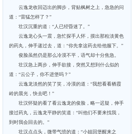
云逸龙收回迈出的脚步，背贴枫树之上，急急的问
道：“雷猛怎样了？”
壮汉沉重的道：“人已经昏迷了。”
云逸龙心头一震，急忙探手人怀，摸出那粒淡黄色
的药丸，伸手递过去，道：“你先拿这药去给他服下。”
俊脸虽然仍是那么冷漠不平，语气却十分焦急。
壮汉急上两步，伸手欲接，突然又想到什么似的
道：“云公子，你不进堡吗？”
云逸龙淡然的笑了笑，冷漠的道：“我想看看栖霞
岭的晨光，快去吧！”
壮汉怀疑的看了看云逸龙的俊脸，略一迟疑，伸手
接过药丸，云逸龙平静的笑道：“叫他们不要来找我，
到时我会回去的。”
壮汉点点头，微带气愤的道：“小姐回堡醒来之