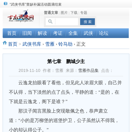
“武侠书库”查缺补漏活动圆满结束
普通文章
|
图片
|
下载
|
专题
《古龙小说原貌探究》修订版已上市
顾雪衣《古龙武侠小说知见录》上市
首页
旧闻
解读
考证
全集
武侠
论坛
首页
>
武侠书库
›
雪雁
›
铃马劫
›
正文
第七章 鹏城少主
2019-11-10 作者：雪雁 来源：
雪雁作品集
点击：
云逸龙抬眼看了看他，但见此人浓眉大眼，自己并
不认得，当下淡然的点了点头，平静的道：“是的，在
下就是云逸龙，阁下是谁？”
那汉子闻言黑脸上突现敬佩之色，恭声肃立
道：“小的是万柳堡的巡堡护卫，公子虽然认不得我，
小的却认得公子。”