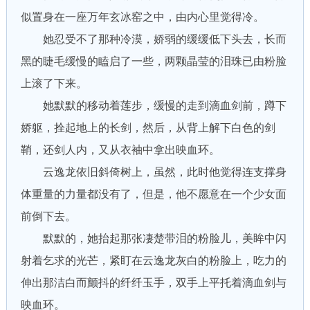
似置身在一座万年玄冰窑之中，由内心里觉得冷。
她忍受不了那种冷漠，娇弱的缓缓低下头去，长而
黑的睫毛缓慢的瞌启了一些，两颗晶莹的泪珠已由粉脸
上滚了下来。
她默默的移动着莲步，缓慢的走到滴血剑前，蹲下
娇躯，拴起地上的长剑，然后，从背上解下白色的剑
鞘，还剑人内，又从衣袖中拿出映血环。
云逸龙依旧斜倚树上，虽然，此时他觉得连支撑身
体重量的力量都没有了，但是，他不愿意在一个少女面
前倒下去。
默默的，她抬起那张凄楚带泪的粉脸儿，美眸中闪
射着乞求的光芒，紧盯在云逸龙灰白的粉脸上，吃力的
伸出那洁白而颤抖的纤纤玉手，双手上平托着滴血剑与
映血环。