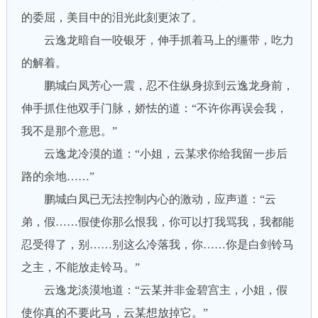
的委屈，美目中的泪光此刻更浓了。
云逸龙暗自一咬银牙，伸手抓着马上的缰带，吃力
的解着。
鹏城白凤芳心一震，忍不住纵身掠到云逸龙身前，
伸手抓住他双手门脉，娇怯的道：“不许你再误会我，
我不是那个意思。”
云逸龙冷漠的道：“小姐，云某求你给我留一步后
路的余地……”
鹏城白凤已无法控制内心的激动，应声道：“云
弟，假……假使你那么恨我，你可以打我骂我，我都能
忍受得了，别……别这么冷落我，你……你是白剑铃马
之主，不能放走铃马。”
云逸龙淡漠地道：“云某并非金碧宫主，小姐，假
使你真的不要此马，云某想放掉它。”