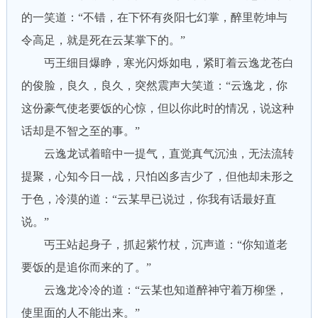
的一笑道：“不错，在下怀有炎阳七幻掌，醉里乾坤与
令高足，就是死在云某掌下的。”
丐王细目爆睁，寒光闪烁如电，紧盯着云逸龙苍白
的俊脸，良久，良久，突然震声大笑道：“云逸龙，你
这份豪气使老要饭的心惊，但以你此时的情况，说这种
话却是不智之至的事。”
云逸龙试着暗中一提气，直觉真气沉浊，无法流转
提聚，心知今日一战，只怕凶多吉少了，但他却未形之
于色，冷漠的道：“云某早已说过，你我有话最好直
说。”
丐王站起身子，抓起紫竹杖，沉声道：“你知道老
要饭的是追你而来的了。”
云逸龙冷冷的道：“云某也知道醉神守着万柳堡，
使里面的人不能出来。”