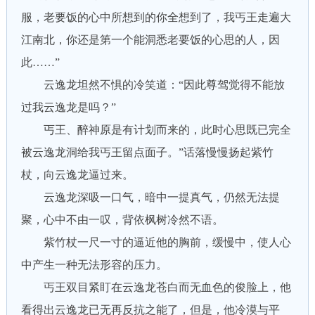
服，老要饭的心中所想到的你全想到了，我丐王走遍大
江南北，你还是第一个能洞悉老要饭的心思的人，因
此……”
云逸龙坦然不惧的冷笑道：“因此尊驾觉得不能放
过我云逸龙是吗？”
丐王、醉神原是有计划而来的，此时心思既已完全
被云逸龙洞给我丐王留点面子。”话落慢慢扬起紫竹
杖，向云逸龙逼过来。
云逸龙深吸一口气，暗中一提真气，仍然无法提
聚，心中不由一叹，背依枫树冷然不语。
紫竹杖一尺一寸的逼近他的胸前，缓慢中，使人心
中产生一种无法形容的压力。
丐王双目紧盯在云逸龙苍白而无血色的俊脸上，他
看得出云逸龙已无再反抗之能了，但是，他冷漠与平