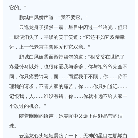
它的。”
鹏城白凤娇声道：“我不要它。”
云逸龙身子猛然一震，星目中闪过一丝冷光，但只
一瞬便消失了，平淡的笑了笑道：“它还不如它双亲幸
运，上一代老宫主曾疼爱过它双亲。”
鹏城白风娇柔而微带幽怨的道：“祖爷爷在世除了
疼爱铃马以外，也很疼爱我与爹爹，你与祖爷爷完全不
同，你只疼爱铃马，而……而置我于不顾，你……你不
理我的请求，不管人家的痛苦，你……你只知道记……
记恨我，人……谁没有错，你……你就永远不给人家一
个改过的机会。”
随着幽幽的语声，她美眸中又滚下两颗晶莹的泪
珠。
云逸龙心头轻轻震荡了一下，无神的星目在鹏城白