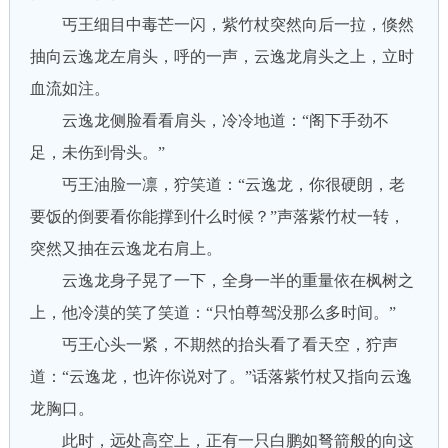
丐王细目中毒芒一闪，紫竹杖突然向后一拉，倏然
抽向云逸龙左肩头，呼的一声，云逸龙肩头之上，立时
血流如注。
云逸龙侧脸看看肩头，冷冷地道：“阁下手劲不
足，未伤到骨头。”
丐王油脸一凛，狞笑道：“云逸龙，你很硬朗，老
要饭的倒要看你能撑到什么时候？”声落紫竹杖一转，
突然又抽在云逸龙右肩上。
云逸龙身子晃了一下，全身一半的重量依在枫树之
上，他冷漠的笑了笑道：“只怕尊驾没那么多时间。”
丐王心头一紧，不期然的抬头看了看天空，狞声
道：“云逸龙，也许你说对了。”话落紫竹杖又指向云逸
龙胸口。
此时，远处高空上，正有一只白鹏如弩箭般的向这