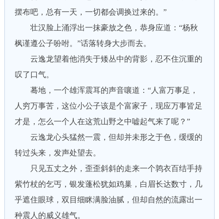
摆布吧，总有一天，一切都会调换过来的。”
壮汉脸上涌浮出一抹豪放之色，恭身应道：“杨秋
枫谨遵公子吩咐。”话落转身大步而去。
云逸龙望着他消失于矮丛中的背影，忍不住沉重的
叹了口气。
蓦地，一个雄浑震耳的声音嚷道：“人富万事足，
人穷万事苦，这位小公子该是个富家子，现应万事皆足
才是，怎么一个人在这荒山野之中嘘起气来了呢？”
云逸龙心头猛然一震，但却并未形之于色，缓缓的
转过头来，发声处望去。
只见五丈之外，歪歪斜斜的走来一个鹑衣百结手持
紫竹杖的乞丐，银发蓬松犹如鸡巢，白眉长达数寸，几
乎遮住眼球，双目细眯满脸油腻，但却自然的流露出一
种震人的威义雄气。