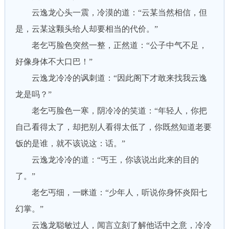
云逸龙心头一震，冷漠的道：“云某当然相信，但
是，云某这颗头给人却要相当的代价。”
老乞丐脸色突然一整，正然道：“公子中气不足，
好像身体不大口巴！”
云逸龙冷冷的讽刺道：“因此阁下才敢来找我云逸
龙是吗？”
老乞丐脸色一寒，阴冷冷的笑道：“年轻人，你把
自己看得太了，却把别人看得太低了，你既然知道老要
饭的是谁，就不该说这：话。”
云逸龙冷冷的道：“丐王，你该说出此来的目的
了。”
老乞丐细，一眯道：“少年人，听说你身怀炎阳七
幻掌。”
云逸龙聪敏过人，闻言立刻了解他话中之意，冷冷