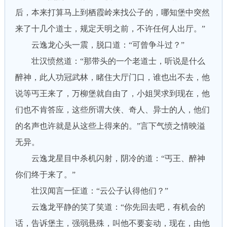
后，本来打算马上到栖霞岭来找公子的，哪知堡中突然
来了十几个道士，规定天明之前，不许任何人出厅。”
云逸龙心头一震，脱口道：“可曾争斗过？”
壮汉愤然道：“那带头的一个老道士，听说是什么
醉神，此人功冠武林，睹住大厅门口，谁也出不去，他
说等丐王来了，万柳堡就自由了，小姐哭求到现在，他
们也不肯答应，这些所谓大侠、奇人、异士的人，他们
的名声也许就是从这些上得来的。”言下气愤之情映溢
无异。
云逸龙星目中杀机闪射，阴冷的道：“丐王、醉神
你们终于来了。”
壮汉闻言一怔道：“云公子认得他们？”
云逸龙平静的笑了笑道：“你先回去吧，有机会的
话，告诉堡主，强弱悬殊，叫他不要妄动，现在，由他