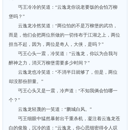
丐王冷冷的笑道：“云逸龙你说老要饭的会怕万柳
堡吗？”
云逸龙冷然笑道：“两位怕的不是万柳堡的武功，
而是，他们会把两位所做的一切传布于江湖之上，两位
担当不起，因为，两位是奇人，大侠，是吗？”
丐王心头一震，冷笑道：“云逸龙，你以为合我与
醉神之力，消灭万柳堡需要多少时间？”
云逸龙也冷笑道：“不消半日就够了，但是，两位
却没那份胆量。”
丐王心头又是一震，冷声道：“不知我俩会怕哪一
个？”
云逸龙轻蔑的一笑道：“鹏城白风。”
丐王细眼中猛然暴射出千重杀机，凝注着云逸龙苍
白的俊脸，沉冷的道：“云逸龙，你心思细密得令人叹