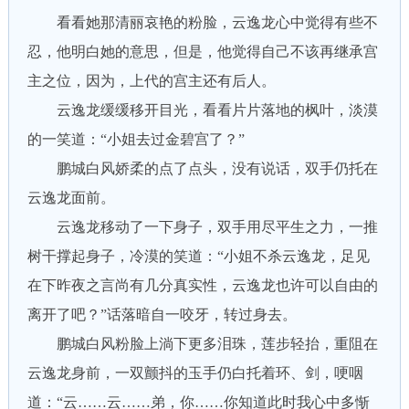
看看她那清丽哀艳的粉脸，云逸龙心中觉得有些不
忍，他明白她的意思，但是，他觉得自己不该再继承宫
主之位，因为，上代的宫主还有后人。
云逸龙缓缓移开目光，看看片片落地的枫叶，淡漠
的一笑道：“小姐去过金碧宫了？”
鹏城白风娇柔的点了点头，没有说话，双手仍托在
云逸龙面前。
云逸龙移动了一下身子，双手用尽平生之力，一推
树干撑起身子，冷漠的笑道：“小姐不杀云逸龙，足见
在下昨夜之言尚有几分真实性，云逸龙也许可以自由的
离开了吧？”话落暗自一咬牙，转过身去。
鹏城白风粉脸上淌下更多泪珠，莲步轻抬，重阻在
云逸龙身前，一双颤抖的玉手仍白托着环、剑，哽咽
道：“云……云……弟，你……你知道此时我心中多惭