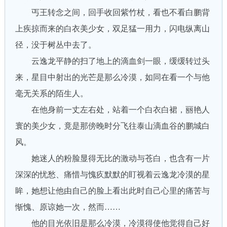
丐王转念之间，回手收回紫竹杖，看也不看白鹏背
上疾掠而来的白衣美少女，双足猛一用力，闪电纵离山
径，没于树丛中去了。
云逸龙平静的扫了地上的滴血剑一眼，缓缓转过头
来，星目中射出的光芒是那么冷漠，如同在看一个与他
毫无关系的陌生人。
在他身前一丈左右处，站着一个白衣白裙，丽艳人
寰的美少女，竟是那傍晚时分飞往泰山滴血谷的鹏城白
风。
她迷人的粉脸显得无比的激动与苍白，也含有一片
深深的忧愁、痛惜与愧疚默默的盯视着云逸龙冷漠的星
眸，她想让他由自己的脸上看出此时自己心里的痛苦与
惭愧、原谅她一次，然而……
他的目光依旧是那么冷漠，冷漠得使他觉得自己好