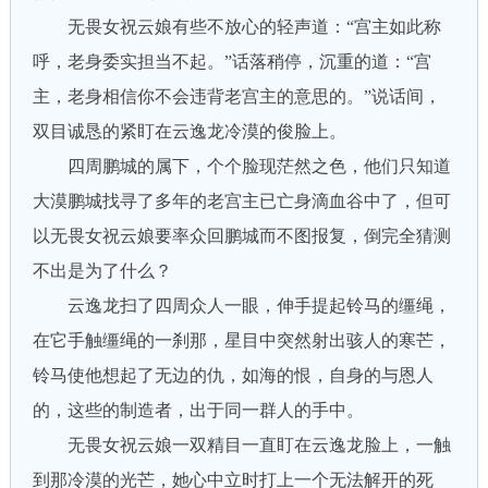
无畏女祝云娘有些不放心的轻声道：“宫主如此称
呼，老身委实担当不起。”话落稍停，沉重的道：“宫
主，老身相信你不会违背老宫主的意思的。”说话间，
双目诚恳的紧盯在云逸龙冷漠的俊脸上。
四周鹏城的属下，个个脸现茫然之色，他们只知道
大漠鹏城找寻了多年的老宫主已亡身滴血谷中了，但可
以无畏女祝云娘要率众回鹏城而不图报复，倒完全猜测
不出是为了什么？
云逸龙扫了四周众人一眼，伸手提起铃马的缰绳，
在它手触缰绳的一刹那，星目中突然射出骇人的寒芒，
铃马使他想起了无边的仇，如海的恨，自身的与恩人
的，这些的制造者，出于同一群人的手中。
无畏女祝云娘一双精目一直盯在云逸龙脸上，一触
到那冷漠的光芒，她心中立时打上一个无法解开的死