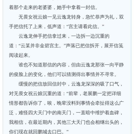
着那个走来的老婆婆，她手中拿着一封信。
无畏女祝云娘一见云逸龙转身，急忙恭声为礼，双
手把信托了上来，低声道：“宫主请看此信。”
云逸龙伸手把信拿过来，一边拆一边沉重的
道：“云某并非金碧宫主。”声落已把信拆开，展开信笺
阅读起来。
谁也不知道那信的内容，但由云逸龙那张一向平静
的俊脸上的变化，他们可以猜测得出事情并不寻常。
缓慢的把信放回信封中，云逸龙深深的吸了口气，
对无畏女祝云娘沉重的道：“前辈，老展鹏一定把详细
情形都告诉你了，唉，晚辈没料到事情会牵扯得这么广
泛，难怪四大天门中的南天门，一直暗中维护着血碑，
我相信，在最近期内，其他三大天门也会相继出头的，
你们现在就回鹏城去口巴。”