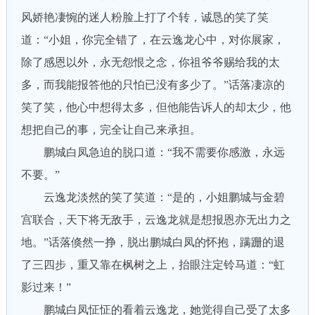
风娇艳凄惋的迷人粉脸上打了个转，诚恳的笑了笑
道：“小姐，你完全错了，在云逸龙心中，对你展家，
除了感恩以外，永无怨恨之念，你祖爷爷赐给我的太
多，而我能报答他的只怕已没有多少了。”话落凄凉的
笑了笑，他心中想得太多，但他能告诉人的却太少，他
想把自己的事，完全让自己来承担。
鹏城白凤急迫的脱口道：“我不需要你感激，永远
不要。”
云逸龙淡然的笑了笑道：“是的，小姐鹏城与金碧
宫联合，天下将无敌手，云逸龙就是想报恩亦无出力之
地。”话落倏然一挣，脱出鹏城白凤的怀抱，蹒跚的退
了三四步，重又靠在枫树之上，抬眼注定铃马道：“虹
影过来！”
鹏城白凤怔怔的看着云逸龙，她觉得自己受了太多