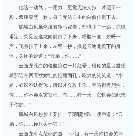
他这一动气，一用力，更觉无法支持，才迈了一
步，双腿突然一软，身子无法自主的向前仆倒下去。
鹏城白风虽然没被铃马踢着，却也吓了一跳，惊魂
甫定，突见云逸龙向前倒了下来，粉脸一变，娇呼一
声，飞身扑了上来，左臂一抄，搂起云逸龙倒下的身
体，关怀的说道：“云弟，你……”
云逸龙苍白的俊脸掠过一片红晕，模糊的星目凝望
着那近在四五寸娇红的艳丽面孔，吃力的笑笑道：“小
姐，虹影不认得你，所以才会攻击你，宝马都有烈性，
你……你不会杀害它吧，有……有一天，它也会如此忠
于你的。”
鹏城白风粉脸上又挂上了两颗泪珠，凄声道：“云
弟，你……你只关怀它！”
云逸龙有点茫然的道：“小姐，有一天你也会关怀