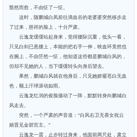
豁然而愈，不由怔了一怔。
这时，随鹏城白凤前往滴血谷的老婆婆突然移步走
了过来，慈祥的脸上，十分严肃。
云逸龙缓缓站起身来，觉得腰际沉重，低头一看，
只见白剑已悬腰上，本能的把右手一伸，映血环竟然也
在腕上，不由茫然一怔，他知道这些都是鹏城白风的，
但却不见她的人，当下缓缓转头向身后望去。
果然，鹏城白风就在他身后，只见她娇靥苍白无血
色，额上汗球滚动如雨。
云逸龙红润的俊脸搐动了一阵，默默转身向鹏城白
风走去。
突然，一个严肃的声音道：“白风右卫无畏女祝云
娘晋见金碧宫主。”
云逸龙一震，止步转过身来，他面前两尺处，肃立