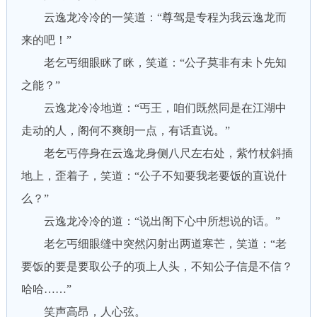
云逸龙冷冷的一笑道：“尊驾是专程为我云逸龙而
来的吧！”
老乞丐细眼眯了眯，笑道：“公子莫非有未卜先知
之能？”
云逸龙冷冷地道：“丐王，咱们既然同是在江湖中
走动的人，阁何不爽朗一点，有话直说。”
老乞丐停身在云逸龙身侧八尺左右处，紫竹杖斜插
地上，歪着子，笑道：“公子不知要我老要饭的直说什
么？”
云逸龙冷冷的道：“说出阁下心中所想说的话。”
老乞丐细眼缝中突然闪射出两道寒芒，笑道：“老
要饭的要是要取公子的项上人头，不知公子信是不信？
哈哈……”
笑声高昂，人心弦。