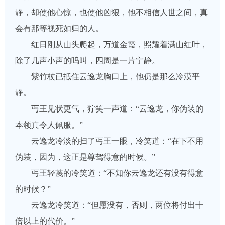
静，却使他心惊，也使他凶狠，他不相信人世之间，真
会有那等视死如归的人。
红日刚从山头爬起，万道金霞，照耀着满山红叶，
除了几声小声的呜叫，四周是一片宁静。
紫竹杖已抵住云逸龙胸口上，他仍是那么冷漠平
静。
丐王见状更气，狞笑一声道：“云逸龙，你伪装的
本领真令人佩服。”
云逸龙冷淡的扫了丐王一眼，冷笑道：“在下不用
伪装，因为，这正是尊驾得意的时候。”
丐王轻蔑的冷笑道：“不知你云逸龙还有没有得意
的时候？”
云逸龙冷笑道：“但愿没有，否则，两位将付出十
倍以上的代价。”