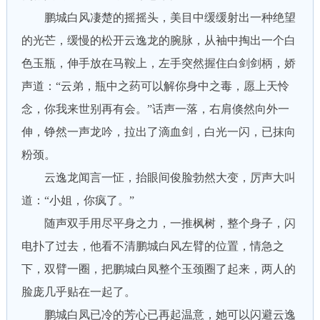
鹏城白风凄楚的摇摇头，美目中缓缓射出一种绝望
的光芒，缓慢的松开云逸龙的腕脉，从袖中掏出一个白
色玉瓶，伸手放在马鞍上，左手突然握住白剑剑柄，娇
声道：“云弟，瓶中之药可以解你身中之毒，愿上天怜
念，你我来世别再有会。”话声一落，右肩倏然向外一
伸，铮然一声龙吟，拉出了滴血剑，白光一闪，已抹向
粉颈。
云逸龙闻言一怔，抬眼间俊脸勃然大变，厉声大叫
道：“小姐，你疯了。”
随声双手用尽平身之力，一推枫树，整个身子，闪
电扑了过去，他看不清鹏城白风左臂的位置，情急之
下，双臂一圈，把鹏城白凤整个玉颈圈了起来，两人的
脸庞几乎贴在一起了。
鹏城白凤已冷的芳心已再起温意，她可以闪避云逸