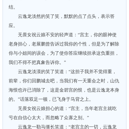
结。
云逸龙淡然的笑了笑，默默的点了点头，表示答
应。
无畏女祝云娘不安的轻声道：“宫主，你的眼神使
老身担心，老展鹏曾告诉过我你的个性，但是为了解除
你与小姐间的误会，为了使你答应继续担承这负重担，
我们不得不把真象告诉你。”
云逸龙淡漠的笑了笑道：“这担子我并不觉得重，
前辈，你们回鹏城去吧，当我们有一天重会之时，山仇
海恨也许已消除了，这是金碧宫的恨，也是云逸龙本身
的。”话落双足一顿，已飞身于马背之上。
无畏女祝云娘担心的道：“宫主，当年老宫主就吃
亏在自信心太大，而忽略了众寡之别。”
云逸龙一勒马缰长笑道：“老宫主的一切，云逸龙