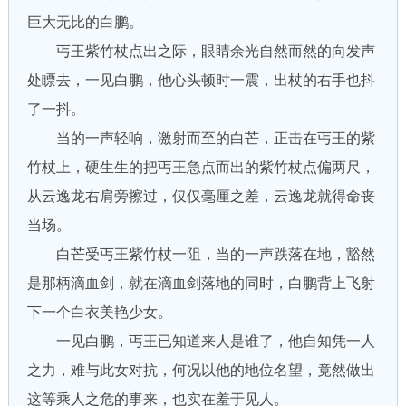
巨大无比的白鹏。
丐王紫竹杖点出之际，眼睛余光自然而然的向发声
处瞟去，一见白鹏，他心头顿时一震，出杖的右手也抖
了一抖。
当的一声轻响，激射而至的白芒，正击在丐王的紫
竹杖上，硬生生的把丐王急点而出的紫竹杖点偏两尺，
从云逸龙右肩旁擦过，仅仅毫厘之差，云逸龙就得命丧
当场。
白芒受丐王紫竹杖一阻，当的一声跌落在地，豁然
是那柄滴血剑，就在滴血剑落地的同时，白鹏背上飞射
下一个白衣美艳少女。
一见白鹏，丐王已知道来人是谁了，他自知凭一人
之力，难与此女对抗，何况以他的地位名望，竟然做出
这等乘人之危的事来，也实在羞于见人。