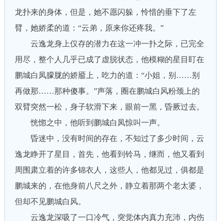
龙扑来的身体，但是，她不愿闪躲，怜惜的垂下了左
臂，她娇柔的道：“云弟，原来你还疼我。”
云逸龙身上仅存的潜力在这一冲一扑之际，已完全
用尽，整个人几乎已成了虚脱状态，他模糊的星目盯在
鹏城白凤朦胧的娇靥上，吃力的道：“小姐，别……别
再做那……那种傻事。”声落，圈在鹏城白风粉颈上的
双臂突然一松，身子软滑下来，眼前一黑，昏厥过去。
恍惚之中，他听到鹏城白凤惊叫一声。
昏迷中，没有时间的存在，不知过了多少时间，云
逸龙睁开了星目，首先，他看到铃马，继而，他又看到
周围肃立着的许多锦衣人，这些人，他都见过，俱都是
鹏城来的，在他身前八尺之外，静立着那两个老太婆，
但却不见鹏城白风。
云逸龙深吸了一口冷气，突觉体内真力充沛，内伤