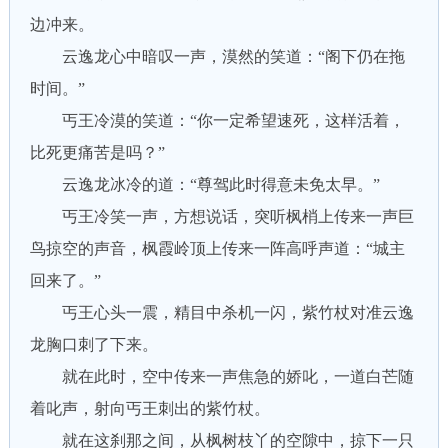
边冲来。
云逸龙心中暗叹一声，漠然的笑道：“阁下仍在拖
时间。”
丐王冷漠的笑道：“你一定希望速死，这样活着，
比死更痛苦是吗？”
云逸龙冰冷的道：“尊驾此时得意未免太早。”
丐王冷笑一声，方想说话，突听枫梢上传来一声巨
鸟掠空的声音，枫霞岭顶上传来一阵高呼声道：“城主
回来了。”
丐王心头一震，精目中杀机一闪，紫竹杖对准云逸
龙胸口刺了下来。
就在此时，空中传来一声焦急的娇叱，一道白芒随
着叱声，射向丐王刺出的紫竹杖。
就在这刹那之间，从枫树枝丫的空隙中，掠下一只