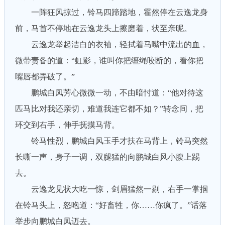
一阵狂风掠过，铃马四蹄踏地，霍然停在云逸龙身
前，马首不停地在云逸龙头上擦磨着，状至亲昵。
云逸龙举起洁白的衣袖，轻拭着马嘴中流出的血，
微带责备的道：“虹影，谁叫你把缰绳咬断的，看你把
嘴唇都弄破了。”
鹏城白凤芳心微微一动，不由暗忖道：“他对待这
匹马比对我还亲切，难道我连它都不如？”转念间，把
环交到右手，伸手抚摸马背。
铃马性烈，鹏城白风玉手才扶在马背上，铃马突然
长嘶一声，身子一调，双腿猛的向鹏城白风小腹上踢
去。
云逸龙见状大吃一惊，剑眉猛然一剔，右手一掌掴
在铃马头上，怒咆道：“好畜牲，你……你疯了。”话落
举步向鹏城白凤迈去。