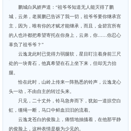
鹏城白风娇声道：“祖爷爷知道无人能灭得了鹏
城，云弟，老展鹏已告诉了我一切，祖爷爷要你继承宫
主，因为，唯有你的才赋才能继承，而且，金碧宫所有
的人也许都把希望寄托在你身上，云弟，你……你忍心
辜负了祖爷爷？”
云逸龙此时已觉得力弱腿软，星目盯注着身前三尺
处的一块青石，他真希望在石上坐下来，但却无力抬
腿。
恰在此时，山岭上传来一阵熟悉的铃声，云逸龙心
头一动，不由自主的转过头来。
只见，二十丈外，铃马急奔而下，犹如一道掠空白
虹，缰绳一断，马口中鲜血汩汩的流着。
云逸龙苍白的俊脸上，痛惜地抽搐着，在他那平静
的俊脸上，这种表情是极为少见的。