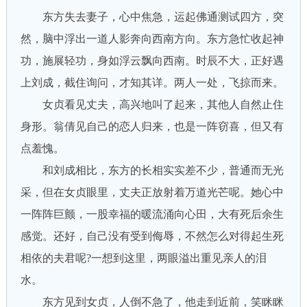
东方失去妻子，心中焦急，运起佛通测试四方，突
然，脑中浮出一道人影奔向西南方向。东方急忙收起神
功，施展轻功，身如浮云飘向西南。时辰不大，正好遇
上刘成，截住询问，才知其详。两人一处，飞掠而来。
女贞看见丈夫，高兴地叫了起来，其他人自然止住
身形。翁倩见自己的恋人归来，也是一阵窃喜，但又有
点羞愧。
和刘成相比，东方的长相实实差不少，普通而无光
采，但在女贞眼里，丈夫正放射着万道光芒呢。她心中
一阵阵巨颤，一股幸福的暖流涌向心田，大有死后余生
感觉。还好，自己没有受到侮辱，不然怎么对得起生死
相依的夫君呢?一想到这里，两眼溢出重见亲人的泪
水。
东方见到女贞，人倒不急了，他走到近前，笑眯眯