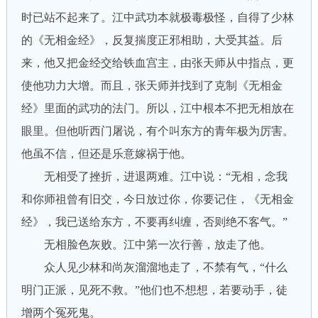
时已站不起来了。江中武功本就极毒极怪，自得了少林
的《无相金经》，反复揣度正邪相助，大受其益。后
来，他又把金经交给铁血宫主，由张天师从中指点，更
使他功力大增。而且，张天师并找到了克制《无相金
经》里面的武功的法门。所以，江中根本不把无相放在
眼里。但他听西门屠说，有个叫东方的青年极为厉害。
他虽不信，但还是乐意嫁祸于他。
无相受了挫折，进退两难。江中说：“无相，念我
和你师祖曾有旧交，今日放过你，你要记住，《无相金
经》，我已送给东方，不要再纠缠，否则绝不客气。”
无相脸色灰败。江中第一次行善，放走了他。
众人见少林和尚灰溜溜地走了，不禁有气，“什么
明门正派，见死不救。”他们也不想想，若要动手，徒
增两个冤死鬼。