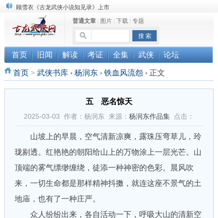
顾雪衣《古龙武侠小说知见录》上市
“武侠书库”查缺补漏活动圆满结束
普通文章
|
图片
|
下载
|
专题
《古龙小说原貌探究》修订版已上市
首页
旧闻
解读
考证
全集
武侠
论坛
首页
>
武侠书库
›
杨润东
›
铁血风流怨
›
正文
五 恶名惊天
2025-03-03 作者：杨润东 来源：
杨润东作品集
点击：
山坡上的早晨，空气清新凉爽，露珠压弯草儿，玲
珑剔透。红艳艳的朝阳给山上的万物涂上一层光芒。山
顶端的雾气缥缈缠绕，徒添一种神密的色彩。晨风吹
来，一切生命都是那样精神抖擞，就连这座不景气的土
地庙，也有了一种庄严。
众人纷纷出来，各自活动一下，呼吸大山的清新空