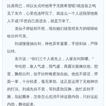
比肩而已，何以女贞对他寄予无限希望呢?就连翁之鸣
见了东方，心里也连呼完了。就这么一个人还指望他救
人不成?不把自己搭进去，就是万幸了。
龙仙子师徒则不然，现在她们就觉得东方的嘻嘻哈
哈分外可亲。
刘成慢慢抽出剑，神色异常凝重，手捏剑诀，严阵
以待。
东方说：“你们三个人谁先上，人家在叫阵哪。”
华伦想，敌人气虚，我气盛，再露次脸擒住他。想
罢，飘然出列，似乎比昨晚更加自如。他也不搭话，劈
面一掌，十分轻柔，毫无掌劲。这正是运用了无相神功
的打法。刘成先自不觉，等到柔劲压胸，急忙反转手
腕，划起圈来，怎奈怎么也消不掉这股内劲，只好运起
内劲，舞动起来。