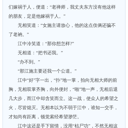
们嫁祸于人，便道：“老禅师，我丈夫东方没有他这样
的朋友，定是他嫁祸于人。”
无相笑道：“女施主请放心，他的这点伎俩还骗不
了老衲。”
江中冷笑道：“那你想怎样?”
无相道：“把书还我。”
“办不到。”
“那江施主要还我一个公道。”
江中“好”字一出，“扑”地一掌，拍向无相大师的前
胸，无相双掌齐胸，向外便封，“啪”地一声，无相后退
几大步，而江中却含笑而立。这一战，使众人的希望之
火，尽皆熄灭。无相本以为不弱于江中，谁知一交手，
才知尚有距离，顿觉索经希望渺茫。
江中这还是手下留情，没用“枯尸功”，不然无相这