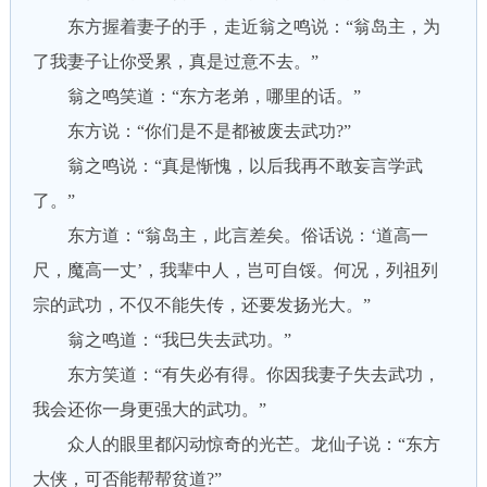
东方握着妻子的手，走近翁之鸣说：“翁岛主，为
了我妻子让你受累，真是过意不去。”
翁之鸣笑道：“东方老弟，哪里的话。”
东方说：“你们是不是都被废去武功?”
翁之鸣说：“真是惭愧，以后我再不敢妄言学武
了。”
东方道：“翁岛主，此言差矣。俗话说：‘道高一
尺，魔高一丈’，我辈中人，岂可自馁。何况，列祖列
宗的武功，不仅不能失传，还要发扬光大。”
翁之鸣道：“我巳失去武功。”
东方笑道：“有失必有得。你因我妻子失去武功，
我会还你一身更强大的武功。”
众人的眼里都闪动惊奇的光芒。龙仙子说：“东方
大侠，可否能帮帮贫道?”