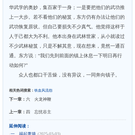
华武学的奥妙，集百家于一身；一是要把他们的武功推
上一大步。若不看他们的秘笈，东方仍有办法让他们的
武功恢复原状。但自己要损失不少真气。他觉得这样于
人于己都大为不利。他本出身在武林世家，从小就读过
不少武林秘笈，只是不解其意，现在想来，竟然一通百
通。东方说：“我们先到前面的镇上休息一下明日再行
动如何?”
众人也都口干舌燥，没有异议，一同奔向镇子。
相关热词搜索：
铁血风流怨
下一章：
六 火龙神鞭
上一章：
四 忘忧谷主
延伸阅读：
·
一 祸起萧墙
(2025-03-03)