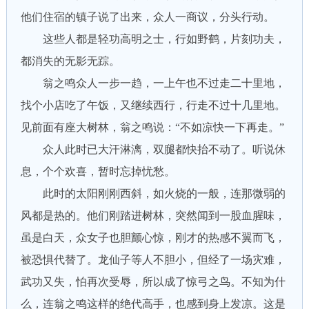
他们住宿的镇子说了出来，众人一商议，分头行动。
这些人都是轻功高明之士，行如野鹤，片刻功夫，
都消失的无影无踪。
翁之鸣众人一步一趋，一上午也不过走二十里地，
找个小店吃了午饭，又继续西行，行走不过十几里地。
见前面有座大树林，翁之鸣说：“不如凉快一下再走。”
众人此时已大汗淋漓，双腿都快抬不动了。听说休
息，个个欢喜，暂时忘掉忧愁。
此时的太阳刚刚西斜，如火烧的一般，连那微弱的
风都是热的。他们刚踏进树林，突然闻到一股血腥味，
虽是白天，众女子也胆颤心惊，刚才的热感不翼而飞，
被恐惧代替了。龙仙子等人不胆小，但经了一场灾难，
武功又失，怕再次受辱，所以成了惊弓之鸟。不知为什
么，连翁之鸣这样的绝代高手，也感到身上发凉。这是