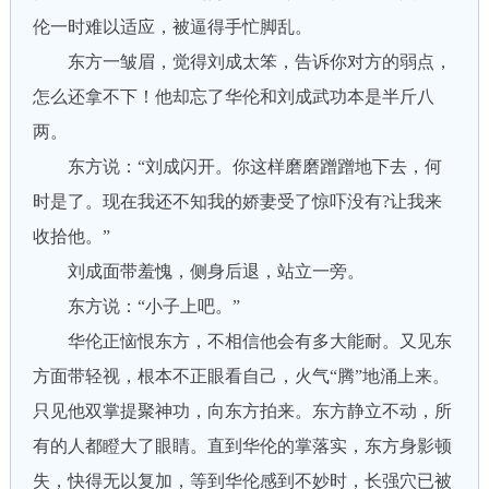
伦一时难以适应，被逼得手忙脚乱。
东方一皱眉，觉得刘成太笨，告诉你对方的弱点，
怎么还拿不下！他却忘了华伦和刘成武功本是半斤八
两。
东方说：“刘成闪开。你这样磨磨蹭蹭地下去，何
时是了。现在我还不知我的娇妻受了惊吓没有?让我来
收拾他。”
刘成面带羞愧，侧身后退，站立一旁。
东方说：“小子上吧。”
华伦正恼恨东方，不相信他会有多大能耐。又见东
方面带轻视，根本不正眼看自己，火气“腾”地涌上来。
只见他双掌提聚神功，向东方拍来。东方静立不动，所
有的人都瞪大了眼睛。直到华伦的掌落实，东方身影顿
失，快得无以复加，等到华伦感到不妙时，长强穴已被