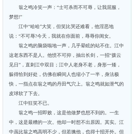
翁之鸣冷笑一声：“士可杀而不可辱，让我屈服，
梦想!”
江中“哈哈”大笑，但笑比哭还难看，他淫恶地
说：“不可辱?今天，我就在你面前，辱辱你闺女。
翁之鸣的脑袋嗡地一声，几乎晕眩的站不住。江中
这老东西不是人。他愤不可抑，抽出长剑，一招“拨云
见日”，直刺江中双目；江中人老身不老，身形一矮，
躲得恰到好处，仿佛在瞬间人也缩小了一半，身法极
快，一指点在翁之鸣的丹田气穴上。翁之鸣就如泄气的
皮球软了下去。
江中狂笑不已。
翁之鸣一招即败，这是他做梦也想不到的。一生
中，这是最糟的一次。他却一时想不出原因。其实。江
中虽比翁之鸣高明不少，但若擒他，也得十招开外。但