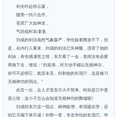
剑光咋起祥云凝，
随势一抖六合开。
苍冥广大如神龙，
气劲低时哀凄凄。
刘成的剑法虽然气象森严，华伦旋着围攻不下，但
是，在内行人看来，刘成的剑法已失神髓，违背了他的
剑诀，有伤感凄苦之情，东方看了一会，觉得没有必要
再拖下去，便说：“刘老弟，对方动手辅以无相神功，
你可不必惧它，犹若未见，剑刺他的长强穴，这是修习
无相神功的弱点。”
此言一出，众人才觉东方大不简单。特别是江中更
是心惊：这小子怎么会知道无相神功的弊端呢?
刘成经东方这一指点，精神陡增，有强援在旁，还
怕它天榻下来不成！剑势一变，专击华伦的长强穴。华