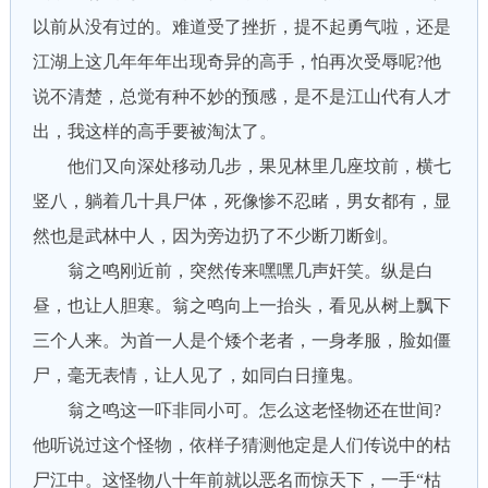
以前从没有过的。难道受了挫折，提不起勇气啦，还是
江湖上这几年年年出现奇异的高手，怕再次受辱呢?他
说不清楚，总觉有种不妙的预感，是不是江山代有人才
出，我这样的高手要被淘汰了。
他们又向深处移动几步，果见林里几座坟前，横七
竖八，躺着几十具尸体，死像惨不忍睹，男女都有，显
然也是武林中人，因为旁边扔了不少断刀断剑。
翁之鸣刚近前，突然传来嘿嘿几声奸笑。纵是白
昼，也让人胆寒。翁之鸣向上一抬头，看见从树上飘下
三个人来。为首一人是个矮个老者，一身孝服，脸如僵
尸，毫无表情，让人见了，如同白日撞鬼。
翁之鸣这一吓非同小可。怎么这老怪物还在世间?
他听说过这个怪物，依样子猜测他定是人们传说中的枯
尸江中。这怪物八十年前就以恶名而惊天下，一手“枯