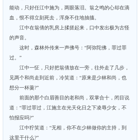
能动，只好任江中施为，两眼落泪。翁之鸣的心却在滴
血，恨不得立刻死去，浑身不住地抽搐。
江中在翁倩的乳房上揉搓起来，口中发出极为古怪
的声音。
这时，森林外传来一声佛号：“阿弥陀佛，罪过罪
过。”
江中一怔，只好把翁倩放在一旁，往外走了几步，
见两个和尚走到近前，冷笑道：“原来是少林和尚，也
想分一杯羹?”
前面的那个白眉善目的老和尚，双掌合十，闭目说
道：“罪过罪过，江施主在光天化日之下凌辱少女，不
怕报应吗?”
江中狞笑道：“无相，你不在少林做你的主持，到
这里干什么?”