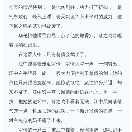
今天的情况特别，一是他伤刚好，功力打了折扣，一是
气怒攻心，燥气上浮，丧天剑发挥不出平时的威力。这
下翁之鸣的武功也被废了。
华伦怕他嚼舌自尽，点了他的迎香穴。翁之鸣直瞪
着眼躺在那里。
在这群人中，只有翁倩会武功了。
江中淫笑着走近翁倩，翁倩大喝一声，一剑劈出，
江中右手轻轻一旋，一股大力便控制了翁倩的剑，她的
剑也只好跟着旋起来。她惊骇欲绝，急忙抽身后退，却
来不及了。江中劈手夺去翁倩的剑扔在地上，另一手一
拽，把她搂进怀中。翁之鸣干看着无法。江中又向翁倩
气穴一点，也废去她的武功，一把撕开翁倩的衣襟，一
对白兔似的奶子露了出来。
翁倩的一只玉手被江中握着，形同木偶，连动都不