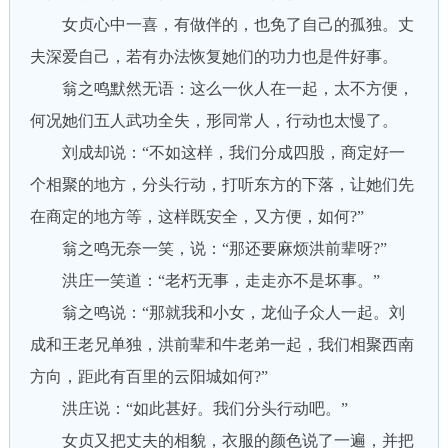
女贞心中一喜，有做伴的，也免了自己的孤独。丈
夫深爱自己，若有办法恢复她们的功力也是件好事。
翁之鸣默然无语：这么一伙人在一起，太不方便，
何况她们五人武功全失，形同常人，行动也太慢了。
刘成却说：“不如这样，我们分成四股，商定好一
个相聚的地方，分头行动，打听东方的下落，让她们先
在商定的地方等，这样既安全，又方便，如何?”
翁之鸣无奈一笑，说：“那还要麻烦洪前辈呀?”
洪庄一笑道：“老朽无事，走走亦不是坏事。”
翁之鸣说：“那就我和小女，龙仙子众人一起。刘
成和王老兄单独，洪前辈和牛老弟一起，我们相聚西南
方向，距此有百里的云阳城如何?”
洪庄说：“如此甚好。我们分头行动吧。”
女贞又把丈夫的相貌，衣服的颜色说了一遍，并把