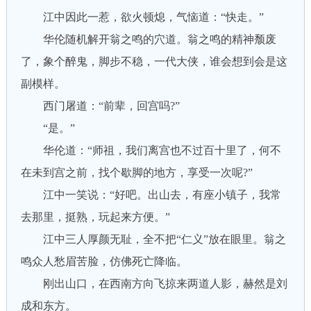
江中因此一惹，欲火顿熄，气恼道：“快走。”
华伦随机解开翁之鸣的穴道。翁之鸣的精神颓废
了，象个醉鬼，脚步不稳，一代大侠，谁会想到会是这
副模样。
西门屠道：“前辈，回宫吗?”
“是。”
华伦道：“师祖，我们离宫也不过百十里了，何不
在未到宫之前，找个歇脚的地方，享受一次呢?”
江中一笑说：“好吧。出山去，有座小镇子，我常
去那里，挺熟，玩起来方便。”
江中三人厚颜无耻，全不把“仁义”放在眼里。翁之
鸣众人愁眉苦脸，仿佛死亡降临。
刚出山口，在西南方向飞掠来两道人影，赫然是刘
成和东方。