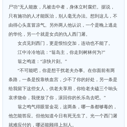
尸功”无人能敌，凡被击中者，身体立时腐烂。据说，
只有施功的人才能医治，别人毫无办法。想到这儿，不
由得心头直冒凉气。另外两人他认识，一个是晚上逃走
的华伦，另一个就是女贞的仇人西门屠。
女贞见到西门，更是恨怕交加，连动也不能了。
江中冷冷地说：“翁岛主，你走到树林何为?”
翁之鸣道：“凉快片刻。”
“不可能吧，你是想干扰老夫办事。在你面前有两
条路，一条是投靠铁血宫，少不了你的好处，另一条是
给我留下这些女人，供老夫享用，你给老夫磕三个响头
哀求饶命，我便放了你，滚回你的长乐岛去吧。”
翁之鸣气得眼冒金花，这两条，哪一条都够毒的，
他怎能答应。但他知道今日有死无生了。光一个西门屠
就难应付的，哪还能顾得上别人。