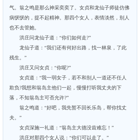
气。翁之鸣是那么神采奕奕了。女贞和龙仙子师徒仿佛
病恹恹的，提不起精神。那四个女人，表情淡然，别人
也不去管她。
洪庄问龙仙子道：“你们如何走?”
龙仙子道：“我们还有何好出路，找一林泉，了此
残生。”
洪庄又问女贞：“你呢?”
女贞道：“我一弱女子，若不和别人一道还不任人
欺负?我想和翁岛主他们一起，慢慢打听我丈夫的下
落，不知翁岛主可否允许?”
翁之鸣道：“好吧，我先暂不回长乐岛，帮你找丈
夫。”
女贞深施一礼道：“翁岛主大德没齿难忘！”
洪庄对那四个女人说：“你们可以走了。”