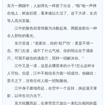
东方一脚踢中，人如弹丸一样射了出去，“啪”地一声摔
在地上，鲜血狂喷，看来难以久活了。这下大讲，女贞
等人高兴至极。
江中的脸色却变得极为冷酷起来。两眼放射出一种
令人胆怯的毒光。
东方笑道：“老家伙，你的‘枯尸功’：更是不堪一
击。旁门左道，成不了什么气候。你的弱点在于涌泉
穴，可我不破你的涌泉穴，照样一招解决你。”
江中又是一凛，这是从哪里来的小子?怎么这样令
人可怕。但是，江中不相信东方能一招成功。他确信：
普天之下，没有任何人能一招制服他。
江中身子拨地而起，在空中一个反转，挟起漫天掌
影，以毕生功力击下。
东方轻飘而起，右掌劳宫穴放出一束红白相间的盈