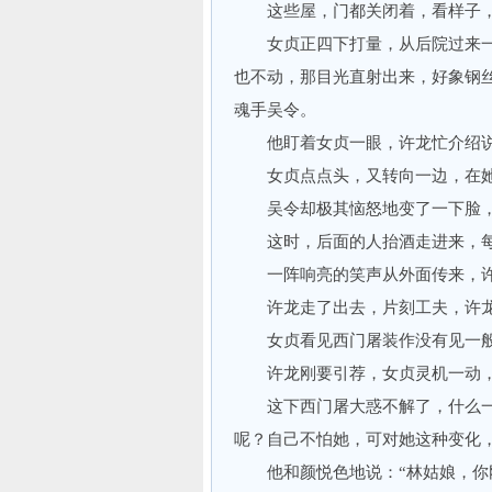
这些屋，门都关闭着，看样子，
女贞正四下打量，从后院过来一
也不动，那目光直射出来，好象钢
魂手吴令。
他盯着女贞一眼，许龙忙介绍说：
女贞点点头，又转向一边，在她
吴令却极其恼怒地变了一下脸，
这时，后面的人抬酒走进来，每
一阵响亮的笑声从外面传来，许龙
许龙走了出去，片刻工夫，许龙
女贞看见西门屠装作没有见一般
许龙刚要引荐，女贞灵机一动，说
这下西门屠大惑不解了，什么一
呢？自己不怕她，可对她这种变化
他和颜悦色地说：“林姑娘，你刚