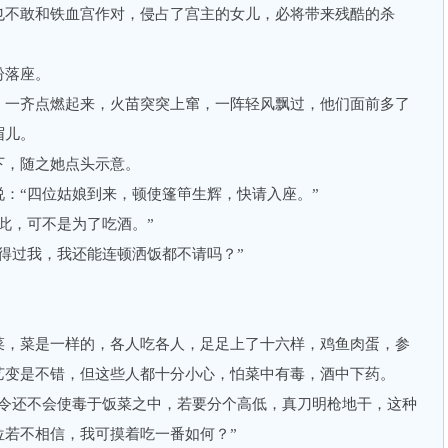
不敢和铁血宫作对，侵占了宫主的女儿，必将带来残酷的杀
落座。
一齐点燃起来，火苗突突上窜，一阵轻风飘过，他们面前多了
眉儿。
，随之她点头示意。
“四位姑娘到来，顿使篷笚生辉，快请入座。”
，可不是为了吃酒。”
过我，我还能连顿洒饭都不请吗？”
。
，菜是一样的，各人吃各人，足足上了十六样，鸡鱼肉蛋，参
艺变是不错，但这些人都十分小心，怕菜中有毒，酒中下药。
还不会使毒于饭菜之中，若要分个高低，真刀明枪地干，这种
位若不相信，我可摸着吃一番如何？”