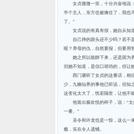
女贞微微一笑，十分兴奋地说：“
半个主人，东方也被擒住了，我也
了。”
女贞说的有真有假，她自从知道
自己摔的跟头还不少吗？若不是
呢？养母的仇，自然要报，但要用
她之所以能静下来，还是因为养
但她不知道，是信口胡诌的，但让
西门屠听了女贞的这番话，相信
少，九幽仙界的事他已听说，但知
这变化太大了，恍若隔世，让他不
他装出极欢悦的样子，说：“太好
一番。”
吴令和许龙也是一惊，这么一来
瘾，实在令人遗憾。