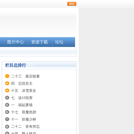
rss
图片中心
资源下载
论坛
栏目总排行
二十三 最后较量
四 忘忧谷主
十五 冰雪美女
七 设计陷害
一 祸起萧墙
十七 双魔色胆
十一 折服少林
二十二 皆有所忘
十四 野人怪功