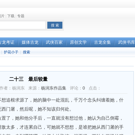
图片
|
下载
|
专题
古龙考证
媒体古龙
武侠百家
原创文学
古龙全集
武侠书库
|
护花小子
|
搜索
二十三 最后较量
5:04 作者：杨润东 来源：
杨润东作品集
评论：
0
点击：
想追根求源了，她的脑中一处混乱，千万个念头纠缠着她，什
死西门屠，然后呢，她不知该归何处。
置了，她和他分手后，一直就没有想过他，她认为自己倒霉，
树敌太多，才连累自己，可她就不想想，是谁把她从西门屠的手