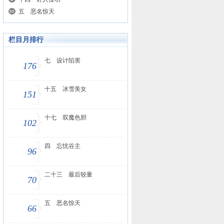
五 恶名惊天
栏目月排行
七 设计陷害
176
十五 冰雪美女
151
十七 双魔色胆
102
四 忘忧谷主
96
二十三 最后较量
70
五 恶名惊天
66