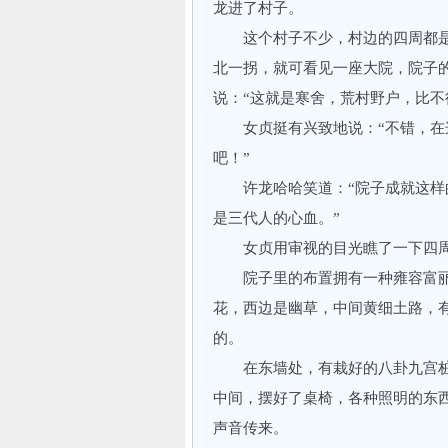
龙进了村子。
这个村子不少，村边的四周都是
北一拐，就可看见一座大院，院子
说：“这就是寒舍，荒村野户，比不
女贞挺有兴致地说：“不错，在这
吧！”
许龙哈哈笑道：“院子成就这样的
是三代人的心血。”
女贞用审视的目光瞧了一下四周
院子里的布置拥有一种雍容富丽
花，西边是幽草，中间黄细土路，
的。
在东墙处，有栽好的八卦九宫桩
中间，摆好了桌椅，各种照明的东
声音传来。