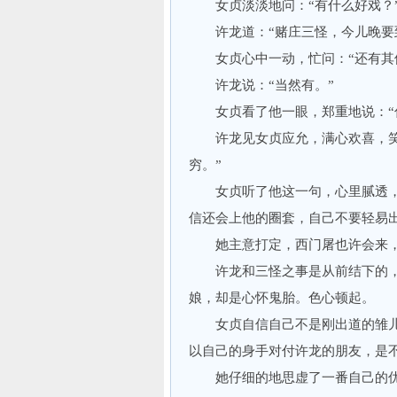
女贞淡淡地问：“有什么好戏？
许龙道：“赌庄三怪，今儿晚要到
女贞心中一动，忙问：“还有其
许龙说：“当然有。”
女贞看了他一眼，郑重地说：“你
许龙见女贞应允，满心欢喜，笑道
穷。”
女贞听了他这一句，心里腻透，
信还会上他的圈套，自己不要轻易
她主意打定，西门屠也许会来，
许龙和三怪之事是从前结下的，
娘，却是心怀鬼胎。色心顿起。
女贞自信自己不是刚出道的雏儿
以自己的身手对付许龙的朋友，是
她仔细的地思虚了一番自己的优