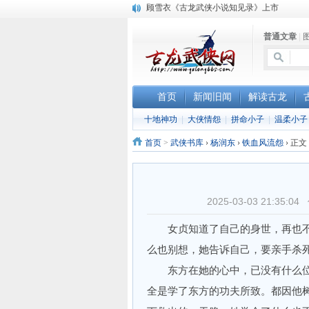
顾雪衣《古龙武侠小说知见录》上市
“武侠书库”查缺补漏活动圆满结束
普通文章
|
《古龙小说原貌探究》修订版已上市
首页
新闻旧闻
解读古龙
十地神功
|
大侠情怨
|
拼命小子
|
温柔小子
首页
>
武侠书库
›
杨润东
›
铁血风流怨
›
正文
2025-03-03 21:3
女贞知道了自己的身世，再也不
么也别想，她告诉自己，要亲手杀
东方在她的心中，已没有什么位
全是学了东方的功夫所致。都因他