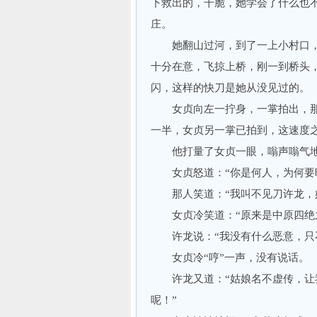
下救出的，干脆，她学会了什么也
庄。
她翻山过河，到了一上小村口，
十分在意，飞掠上桥，刚一到桥头
闪，这样的快刀是她从没见过的。
女贞向左一拧身，一掌拍出，那
一半，女贞另一掌已拍到，这速度
他打量了女贞一眼，嗡声嗡气地说
女贞怒道：“你是何人，为何要暗
那人笑道：“我叫不见刀许龙，姑
女贞冷笑道：“原来是中原四绝之
许龙说：“我没有什么恶意，只不
女贞冷“哼”一声，没有说话。
许龙又道：“姑娘名不虚传，让我
呢！”