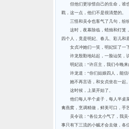
但他们更珍惜自己的生命，谁也
戳，这一点，他们不是很清楚的。
三怪和吴令也客气了几句，纷纷
这时，夜幕除临，蜡烛和灯笼，
四个人，竟是明妃、春儿、彩儿和
女贞冲她们一笑，明妃怔了一下
许龙殷勤地站起，一脸讪笑，说：
明妃说：“许庄主，我们今晚来此
许龙道：“你们姑娘四人，能信得
她不再言语，和女贞坐在一起
这时候，上菜开始了。
他们每人半个桌子，每人半桌菜
禽燕窝，烹调精做，鲜美可口，手
吴令说：“各位太小气了，我吴令
事只有下三流的小贼才会去做，各