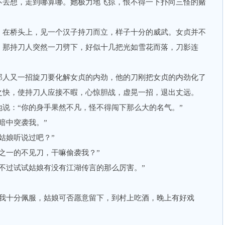
不去想，走到哪算哪。她极力地飞掠，恨不得一下扑向三怪的赌
在桥头上，见一个汉子持刀而立，样子十分的威武。女贞并不
，那持刀人突然一刀劈下，好似十几把光如雪花而落，刀影连
人又一招旋刀要化解女贞的内劲，他的刀刚把女贞的内劲化了
之快，使持刀人应接不暇，心惊胆战，虚晃一招，退出丈远。
：“你的身手果然不凡，怪不得闯下那么大的名气。”
中突袭我。”
娘听说过吧？”
一的不见刀，干嘛偷袭我？”
过试试姑娘有没有江湖传言的那么厉害。”
十分佩服，姑娘可否愿意留下，到村上吃酒，晚上有好戏