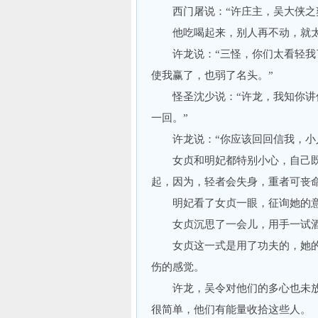
西门屠说：“许庄主，吴大侠之爽
他吃喝起来，别人再不动，就太
许龙说：“三怪，你们太看轻我了
使我赢了，也弱了名头。”
怪圣沈少说：“许龙，我知你讲信
一回。”
许龙说：“你应该回回信我，小人
女贞和明妃都特别小心，自己既
起，因为，轻者会失身，重者可丧
明妃看了女贞一眼，征询她的
女贞沉思了一会儿，用手一试酒
女贞这一式是用了功夫的，她的
伤的感觉。
许龙，吴令对他们的多心也未放
很简单，他们有能量收拾这些人。