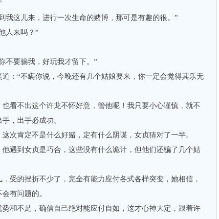
”
我这儿来，进行一次生命的赌博，那可是有趣的很。”
他人来吗？”
不要骗我，好玩我才留下。”
：“不瞒你说，今晚还有几个姑娘要来，你一定会觉得其乐无
也看不出这个许龙不怀好意，管他呢！我只要小心谨慎，就不
出手，出手必成功。
这次肯定不是什么好赌，定有什么阴谋，女贞猜对了一半。
他遇到女贞是巧合，这些没有什么诡计，但他们还骗了几个姑
，受的挫折不少了，完全有能力应付各式各样突变，她相信，
不会有问题的。
势和不足，确信自己绝对能应付自如，这才心神大定，跟着许