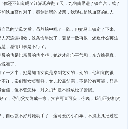
你还不知道吗？江湖现在翻了天，九幽仙界进了铁血宫，成了
不和铁血宫作对了，秦剑是我的父亲，我现在是铁血宫的红人
自己的父母之后，虽然脑中乱了一阵，但她马上镇定了下来。
人家连连相救，这条命早没了，若是一败再败，还逞什么英雄
智慧，感情用事是不行了。
母的仇是比亲母的仇小些，她这才能心平气和，东方擒是真，
她说准了。
了一大半，她是知道女贞是秦剑之女的，别的，他知道的很
之不详，秦剑和女贞和好，女儿投靠父亲，不是没有可能，只是
能全信，但不管怎样，对女贞却是不能放松了警惕。
了，你们父女终成一家，实在可喜可庆，今晚，我们正好相贺
，自己就不好对她动手了，这可爱的小白羊，不摸上几把过过