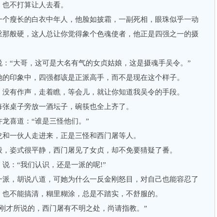
也不打算让人去看。
个瘦长的白衣中年人，他脸如披霜，一副死相，眼珠似乎一动
丝那般硬，这人总让你觉得象个色魂使者，他正是四强之一的摄
“大哥，这可是大名有气的女贞姑娘，这是摄魂手吴令。”
的印象中，四强都该是正派高手，而不是现在这个样子。
没有作声，走着瞧，等会儿，就让你知道我吴令的手段。
张桌子旁放一酒坛子，碗筷也全上齐了。
喜道：“谁是三怪他们。”
和一伙人走进来，正是三怪和西门屠等人。
，姿式很平静，西门屠见了女贞，却不免要猜疑了番。
：“我们认识，还是一派的呢!”
派，胡说八道，可她为什么一反金刚怒目，对自己也能容忍了
，也不能搞清，糊里糊涂，总是不踏实，不舒服的。
才所说的，西门屠有不明之处，尚请指教。”