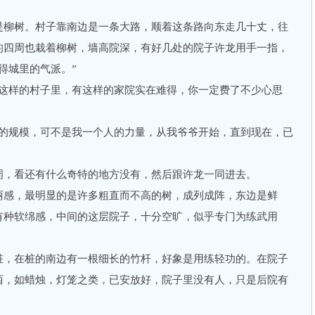
柳树。村子靠南边是一条大路，顺着这条路向东走几十丈，往
的四周也栽着柳树，墙高院深，有好几处的院子许龙用手一指，
得城里的气派。”
样的村子里，有这样的家院实在难得，你一定费了不少心思
规模，可不是我一个人的力量，从我爷爷开始，直到现在，已
，看还有什么奇特的地方没有，然后跟许龙一同进去。
感，最明显的是许多粗直而不高的树，成列成阵，东边是鲜
有种软绵感，中间的这层院子，十分空旷，似乎专门为练武用
，在桩的南边有一根细长的竹杆，好象是用练轻功的。在院子
西，如蜡烛，灯笼之类，已安放好，院子里没有人，只是后院有