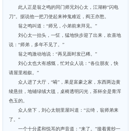
此人正是翁之鸣的同门师兄刘心太，江湖称“闪电
刀”。据说他一把刀使起来神鬼难近，阎王亦愁。
翁之鸣叫道：“师兄，小弟前来拜见。”
刘心太一抬头，一怔，猛地快步迎了出来，欢喜地
说：“师弟，多年不见了。”
翁之鸣激动地说：“再见面时发已稀。”
刘心太也大有感慨，忙对众人说：“各位朋友，快
请屋里相叙。”
众人进了大厅，“嗬”，果是富豪之家，东西两边黄
绫悬挂，地铺绿绒大毯，桌椅透明闪光，茶杯全是青浑
色玉的。
众人坐下，刘心太朝里屋叫道：“云绮，翁师弟来
了。”
一个十分柔和悦耳的声音道：“来了。”接着黄纱一