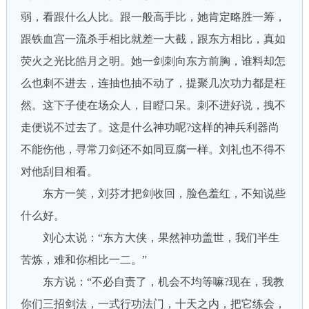
弱，看跟什么人比。跟一般高手比，她肯定略胜一筹，
跟铁血宫一流杀手相比就差一大截，跟东方相比，真如
荧火之光比皓月之明。她一剑刺向东方前胸，谁料却怎
么也刺不进去，连抽也抽不动了，提聚几次功力都是枉
然。这下子使在场众人，目瞪口呆。刺不进好说，拽不
走便说不过去了。这是什么神功呢?这样的神兵利器尚
不能伤他，寻常刀剑还不如同豆腐一样。刘礼也不得不
对他刮目相看。
东方一笑，刘芬才把剑收回，脸色羞红，不知说些
什么好。
刘心太说：“东方大侠，果然神功盖世，我们半生
苦炼，难和你相比一二。”
东方说：“不必自责了，机会不均等嘛?现在，我教
你们三招剑法，一式行功法门，十天之内，把它练会，