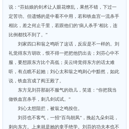
说：“芬姑娘的剑术让人眼花缭乱，果然不错，下过一
定苦功。但遗憾的是中看不中用，若和铁血宫一流杀手
相比，差之何止千里，若跟他们的‘病人杀手’相比，连
比例都找不到了。”
刘家四口和翁之鸣听了这话，反应是不一样的。刘
礼觉得东方胡吹，恨不得一把把他扔出去；刘芬心中不
服，要想跟东方比个高低；吴云绮觉得东方的话太难
听，有点瞧不起她；刘心太和翁之鸣则心中黯然，如此
说，铁血宫成了阎王殿了。
东方见刘芬那副不服气的劲儿，笑道：“你把我当
做铁血宫杀手，刺几剑试试。”
刘心太想阻拦，被翁之鸣按住。
刘芬也不客气，一招“百鸟朝凤”，挽起九朵剑花，
刺向东方。上来就是她的拿手绝学。刘芬的功夫本也不