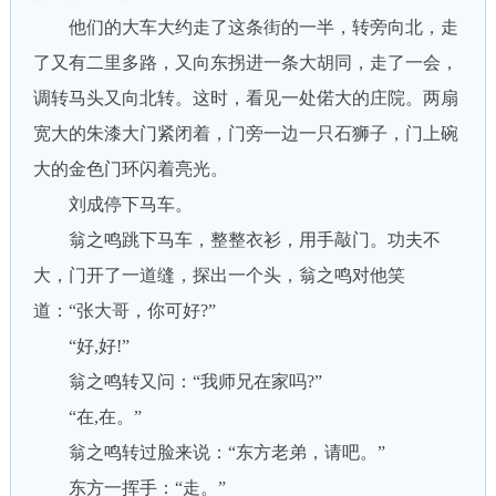
他们的大车大约走了这条街的一半，转旁向北，走
了又有二里多路，又向东拐进一条大胡同，走了一会，
调转马头又向北转。这时，看见一处偌大的庄院。两扇
宽大的朱漆大门紧闭着，门旁一边一只石狮子，门上碗
大的金色门环闪着亮光。
刘成停下马车。
翁之鸣跳下马车，整整衣衫，用手敲门。功夫不
大，门开了一道缝，探出一个头，翁之鸣对他笑
道：“张大哥，你可好?”
“好,好!”
翁之鸣转又问：“我师兄在家吗?”
“在,在。”
翁之鸣转过脸来说：“东方老弟，请吧。”
东方一挥手：“走。”