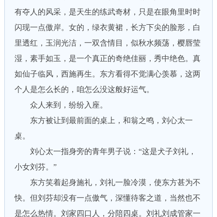
有夺人的风采，是天生的练武奇材，只是在眼角里时时
闪现一点傲岸。女的，绿衣黄裙，长方下尖的脸形，白
里透红，玉润光洁，一双含情目，似秋水频荡，樱唇莹
湿，素手如玉，是一个真正的奇绝佳丽，秀中绝色。真
如仙子临风，西施再生。东方看得不觉满心羡慕，这两
个人是怎么长的，咱怎么没这般好运气。
众人来到，纷纷入座。
东方被让到最前面的桌上，和翁之鸣，刘心太一
桌。
刘心太一指身旁的青年男子说：“这是犬子刘礼，
小女刘芬。”
东方笑着起身施礼，刘礼一脸冷漠，使东方甚为不
快。但刘芬却没有一点傲气，深懂待客之道，当然也不
是怎么热情。刘家四口人，分陪四桌。刘礼刘成管家一