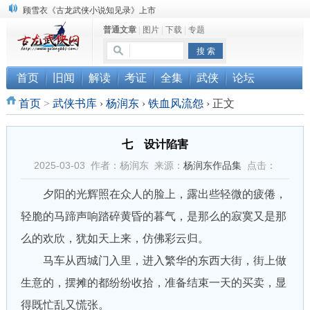
顾雪衣《古龙武侠小说知见录》上市
普通文章
|
图片
|
下载
|
专题
“武侠书库”查缺补漏活动圆满结束
《古龙小说原貌探究》修订版已上市
首页
旧闻
解读
考证
全集
武侠
论坛
首页
>
武侠书库
›
杨润东
›
铁血风流怨
›
正文
七 设计陷害
2025-03-03 作者：杨润东 来源：
杨润东作品集
点击：
夕阳的光辉照在众人的脸上，露出些轻微的疲倦，
轻脆的马蹄声响踏碎黄昏的暮气，是那么的寂寞又是那
么的欢欣，犹如天上来，仿佛彩云归。
马车从西城门入里，进入繁华的东西大街，街上做
生意的，摆摊的都纷纷收拾，准备结束一天的买卖，显
得既忙乱又慌张。