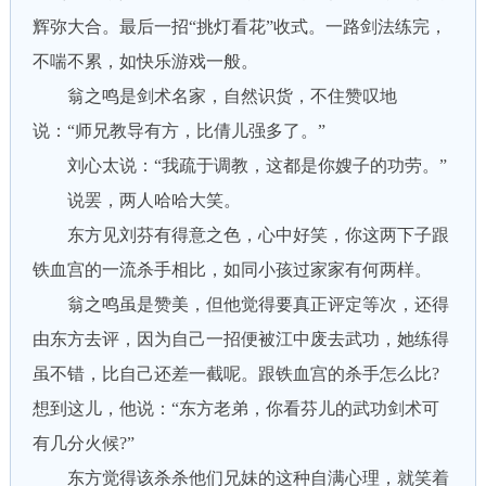
辉弥大合。最后一招“挑灯看花”收式。一路剑法练完，
不喘不累，如快乐游戏一般。
翁之鸣是剑术名家，自然识货，不住赞叹地
说：“师兄教导有方，比倩儿强多了。”
刘心太说：“我疏于调教，这都是你嫂子的功劳。”
说罢，两人哈哈大笑。
东方见刘芬有得意之色，心中好笑，你这两下子跟
铁血宫的一流杀手相比，如同小孩过家家有何两样。
翁之鸣虽是赞美，但他觉得要真正评定等次，还得
由东方去评，因为自己一招便被江中废去武功，她练得
虽不错，比自己还差一截呢。跟铁血宫的杀手怎么比?
想到这儿，他说：“东方老弟，你看芬儿的武功剑术可
有几分火候?”
东方觉得该杀杀他们兄妹的这种自满心理，就笑着