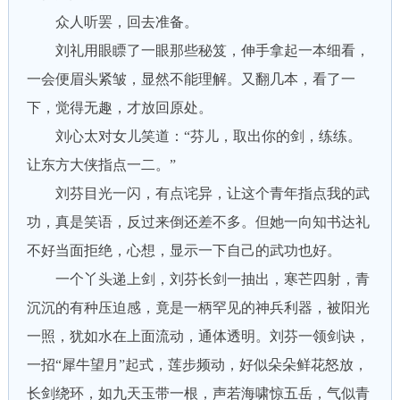
众人听罢，回去准备。
刘礼用眼瞟了一眼那些秘笈，伸手拿起一本细看，
一会便眉头紧皱，显然不能理解。又翻几本，看了一
下，觉得无趣，才放回原处。
刘心太对女儿笑道：“芬儿，取出你的剑，练练。
让东方大侠指点一二。”
刘芬目光一闪，有点诧异，让这个青年指点我的武
功，真是笑语，反过来倒还差不多。但她一向知书达礼
不好当面拒绝，心想，显示一下自己的武功也好。
一个丫头递上剑，刘芬长剑一抽出，寒芒四射，青
沉沉的有种压迫感，竟是一柄罕见的神兵利器，被阳光
一照，犹如水在上面流动，通体透明。刘芬一领剑诀，
一招“犀牛望月”起式，莲步频动，好似朵朵鲜花怒放，
长剑绕环，如九天玉带一根，声若海啸惊五岳，气似青