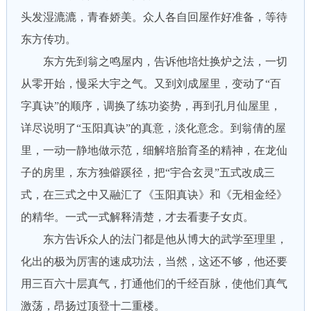
头发湿漉漉，青春娇美。众人各自回屋作好准备，等待
东方传功。
东方先到翁之鸣屋内，告诉他培灶换炉之法，一切
从零开始，慢采大宇之气。又到刘成屋里，变动了“百
字真诀”的顺序，调换了练功姿势，再到孔月仙屋里，
详尽说明了“玉阳真诀”的真意，淡化意念。到翁倩的屋
里，一动一静地做示范，细解培胎育圣的精神，在龙仙
子的房里，东方独僻蹊径，把“宇合玄灵”五式改成三
式，在三式之中又融汇了《玉阳真诀》和《无相金经》
的精华。一式一式解释清楚，才去看妻子女贞。
东方告诉众人的法门都是他从博大的武学至理里，
化出的极为厉害的速成功法，当然，这还不够，他还要
用三百六十层真气，打通他们的千经百脉，使他们真气
激荡，昂扬过顶登十二重楼。