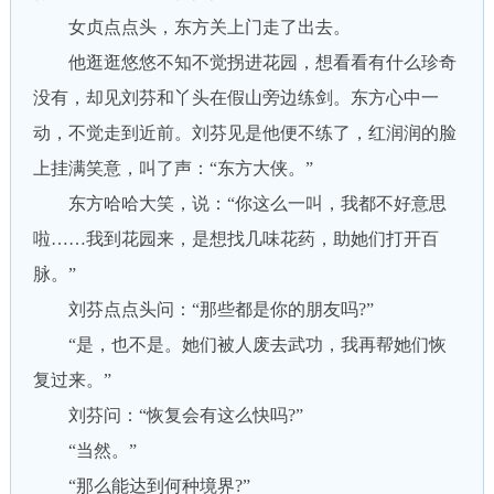
女贞点点头，东方关上门走了出去。
他逛逛悠悠不知不觉拐进花园，想看看有什么珍奇
没有，却见刘芬和丫头在假山旁边练剑。东方心中一
动，不觉走到近前。刘芬见是他便不练了，红润润的脸
上挂满笑意，叫了声：“东方大侠。”
东方哈哈大笑，说：“你这么一叫，我都不好意思
啦……我到花园来，是想找几味花药，助她们打开百
脉。”
刘芬点点头问：“那些都是你的朋友吗?”
“是，也不是。她们被人废去武功，我再帮她们恢
复过来。”
刘芬问：“恢复会有这么快吗?”
“当然。”
“那么能达到何种境界?”