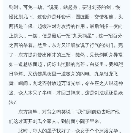
到时，可免一劫。”说完，站起身，要过刘芬的剑，慢
慢比划几下。这套剑是环套环，圈缠圈，交错相连，头
两招是自保，起缓冲对方攻势的作用，最后剑招一变向
上挑头，一摆，便是最后一招“九天摘星”，这一招百分
之百的杀着。然后，东方又详细叙说了行气的法门。完
了，东方提剑使出刚才的三招，陡然，见长剑明亮异常
如一道悬练而起，闪烁出照眼的光芒，白昼里，要和烈
日争辉。又仿佛黑夜里一道极亮的闪电。九条银龙飞
舞，瞬间，九龙齐射放起万道光华，令在座之人眼花神
迷。众人木呆了半晌，才回过神来，这是剑法呢还是妖
法?
东方舞毕，对翁之鸣笑说：“我们到前边去吧?”他
们这才离开刘氏全家人，到前面小院子里来。
此时，每人的屋子找好了，众女子个个沐浴完毕，