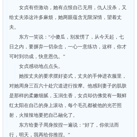
女贞有些激动，她有点恨自己无用，仇人没杀，又
给丈夫添这许多麻烦，她两眼蕴含无限深情，望着丈
夫。
东方一笑说：“小傻瓜，别发愣了，从今天起，七
日之内，要摒弃一切杂念，一心一意练功，这样，你才
可时到功成，快意恩仇。”
女贞感动地点点头。
她按丈夫的要求摆好姿式，丈夫的手伸进衣服里，
对她周身三百六十处穴道进行按摩。他感到妻子的肌肤
是那样的柔嫩细腻，玉润生香，女贞却仿佛觉有一颗鲜
红太阳在自己的身上滚动，每个毛孔都被他的光芒照
射，火辣辣地要把自己融化了。
东方给妻子周身按捏一遍说：“好了，你依法而
行，明天，我再给你推捏。”