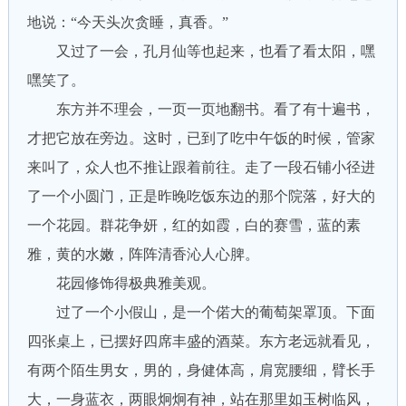
地说：“今天头次贪睡，真香。”
又过了一会，孔月仙等也起来，也看了看太阳，嘿
嘿笑了。
东方并不理会，一页一页地翻书。看了有十遍书，
才把它放在旁边。这时，已到了吃中午饭的时候，管家
来叫了，众人也不推让跟着前往。走了一段石铺小径进
了一个小圆门，正是昨晚吃饭东边的那个院落，好大的
一个花园。群花争妍，红的如霞，白的赛雪，蓝的素
雅，黄的水嫩，阵阵清香沁人心脾。
花园修饰得极典雅美观。
过了一个小假山，是一个偌大的葡萄架罩顶。下面
四张桌上，已摆好四席丰盛的酒菜。东方老远就看见，
有两个陌生男女，男的，身健体高，肩宽腰细，臂长手
大，一身蓝衣，两眼炯炯有神，站在那里如玉树临风，