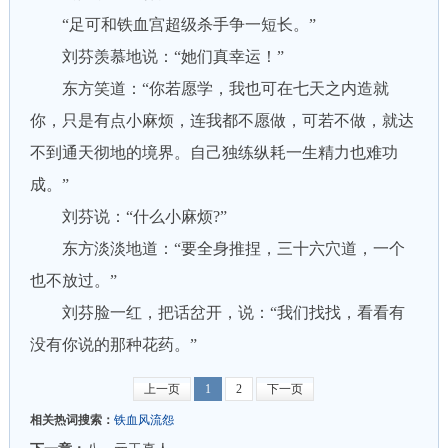
“足可和铁血宫超级杀手争一短长。”
刘芬羡慕地说：“她们真幸运！”
东方笑道：“你若愿学，我也可在七天之内造就
你，只是有点小麻烦，连我都不愿做，可若不做，就达
不到通天彻地的境界。自己独练纵耗一生精力也难功
成。”
刘芬说：“什么小麻烦?”
东方淡淡地道：“要全身推捏，三十六穴道，一个
也不放过。”
刘芬脸一红，把话岔开，说：“我们找找，看看有
没有你说的那种花药。”
上一页
1
2
下一页
相关热词搜索：
铁血风流怨