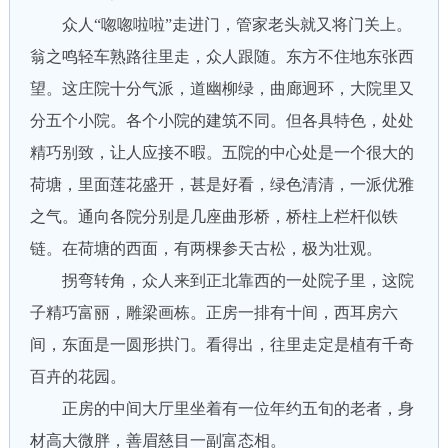
众人“唿唿啦啦”走进门，管家老头就又将门关上。
翁之鸣轻车熟路往里走，众人跟随。东方不住地东张西
望。这庄院十分气派，道幽柳绿，曲廊迥环，大院里又
分五个小院。各个小院的建筑不同。但各具特色，处处
精巧别致，让人应接不暇。五院的中心处是一个很大的
荷塘，里面莲花盛开，甚是好看，绿色清清，一派优雅
之气。通向各院分别是几座曲形桥，桥柱上栏杆似铁
链。在荷塘的西面，有两棵参天古松，极为壮观。
拐弯转角，众人来到正北靠西的一处院子里，这院
子精巧富丽，雕梁画栋。正房一排有十间，西耳房六
间，东面是一圆形拱门。看得出，往里走定是植有千奇
百卉的花园。
正房的中间大厅里坐着有一位年约五旬的老者，身
材高大微胖，善眉慈目一副富态相。