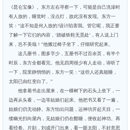
《昆仑宝像》。东方左右寻察一下，可能是自己洗澡时
有人放的，睡觉时，没点灯，故此没有发现。东方一
笑：“这不知是何人放的?设计陷害我。管它呢，我正要
了解一下它们的内容，‘踏破铁鞋无觅处’，有人送上门
来，岂不美哉！”他搬过椅子坐下，仔细研究起来。
这几册书，图多字少，五册书不过百余页，有半个
时辰，东方全都看完。他见四周很少有人走动，谛听了
一下，院里静悄悄的，东方一笑：“这些人还真能睡，
太阳已由红变白了。”
他拿着书走出屋来，在一棵树下的石头上坐下，一
边再从头看，一边等姑娘们起床。他把书又看了一遍，
姑娘们仍无动静。东方怕出问题，运神功开起天目，一
缕幽光扫向屋内，见姑娘们仍在酣睡，便收起神功。再
看经卷。片刻，刘成开门出来，看一眼太阳，不好意思