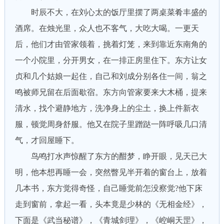
时辰不大，在刘心太的饭厅里摆了两桌菜肴丰盛的
酒席。在烛光里，众人也不客气，大吃大喝。一更天
后，他们才由管家领着，挑着灯笼，来到靠近东南角的
一个小院里，分开男女，在一排正房里住下。东方让女
贞和几个姑娘一起住，自己和刘成分别各住一间，翁之
鸣被师兄留在后面歇宿。东方向管家要来大木桶，提来
清水，找个避静地方，洗净身上的尘土，换上件新衣
服，顿觉周身舒服。他又在院子里蹭跶一阵呼吸几口清
气，才回屋睡下。
鸟鸣打水声惊醒了东方的酣梦，睁开眼，见天已大
明，他本想再睡一会，突然瞥见半开着的窗台上，放着
几本书，东方觉得奇怪，自己睡觉前怎没察觉?他下床
走到窗前，拿起一看，头本竟是少林的《无相金经》，
下面是《武当秘谱》，《青城剑理》，《崆峒天罡》，