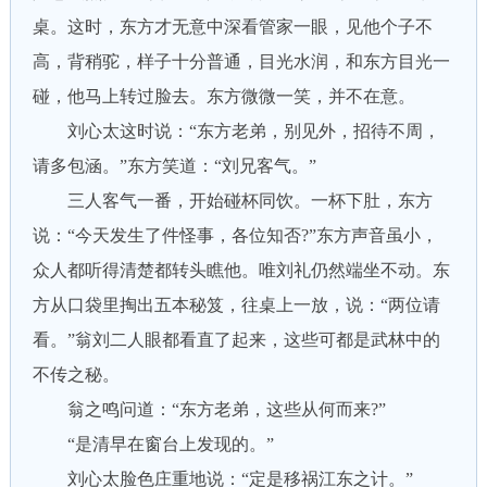
桌。这时，东方才无意中深看管家一眼，见他个子不
高，背稍驼，样子十分普通，目光水润，和东方目光一
碰，他马上转过脸去。东方微微一笑，并不在意。
刘心太这时说：“东方老弟，别见外，招待不周，
请多包涵。”东方笑道：“刘兄客气。”
三人客气一番，开始碰杯同饮。一杯下肚，东方
说：“今天发生了件怪事，各位知否?”东方声音虽小，
众人都听得清楚都转头瞧他。唯刘礼仍然端坐不动。东
方从口袋里掏出五本秘笈，往桌上一放，说：“两位请
看。”翁刘二人眼都看直了起来，这些可都是武林中的
不传之秘。
翁之鸣问道：“东方老弟，这些从何而来?”
“是清早在窗台上发现的。”
刘心太脸色庄重地说：“定是移祸江东之计。”