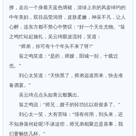
撩，走出一个身着天蓝色绸裙，淡绿上衣的风姿绰约的
中年美妇，双目晶莹润滑，皮肤柔嫩，神采不凡，让人
心醉，连东方都不禁心中赞叹：“好一个天生尤物。”翁
之鸣忙站起施礼，吴云绮眼波流转，笑道：
“师弟，你可有十个年头不来了呀?”
翁之鸣笑道：“是的，师嫂，阳城一别，十载过
也。”
刘心太笑道：“天快黑了，师弟远道而来，快去准
备酒宴。”
吴云绮点点头如青云般飘出。
翁之鸣说：“师兄，嫂子的轻功比以前俊多了。”
刘心太一笑，大有苦味：“强有何用，到头来，还
不知身落何处呢?不谈这些，师兄弟相聚总是喜事，我
们要畅饮几杯。”