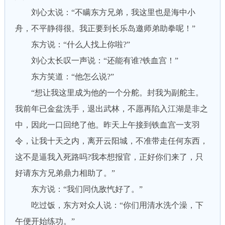
刘心太说：“不瞒东方兄弟，我这里也是海中小
舟，不平静得很。我正要到长乐岛邀师弟助拳呢！”
东方说：“什么人找上你啦?”
刘心太长叹一声说：“还能有谁?铁血宫！”
东方笑道：“他怎么说?”
“想让我这里成为他的一个分舵。封我为副舵主。
我前年已金盆洗手，退出武林，不愿再陷入江湖是非之
中，因此一口回绝了他。昨天上午接到铁血宫一支羽
令，让我十天之内，离开云阳城，不准带走任何东西，
这不是逼我入死路吗?我本想报官，正好你们来了，只
好请东方兄弟鼎力相助了。”
东方说：“我们同仇敌忾好了。”
吃过饭，东方对众人说：“你们用清水洗个澡，下
午便开始练功。”