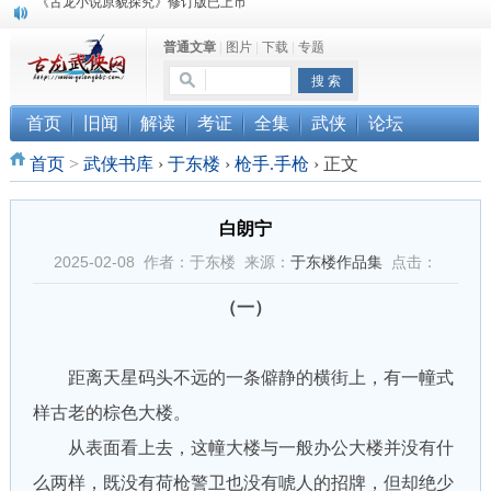
顾雪衣《古龙武侠小说知见录》上市
普通文章
|
图片
|
下载
|
专题
“武侠书库”查缺补漏活动圆满结束
首页
旧闻
解读
考证
全集
武侠
论坛
首页
>
武侠书库
›
于东楼
›
枪手.手枪
›
正文
白朗宁
2025-02-08 作者：于东楼 来源：
于东楼作品集
点击：
（一）
距离天星码头不远的一条僻静的横街上，有一幢式
样古老的棕色大楼。
从表面看上去，这幢大楼与一般办公大楼并没有什
么两样，既没有荷枪警卫也没有唬人的招牌，但却绝少