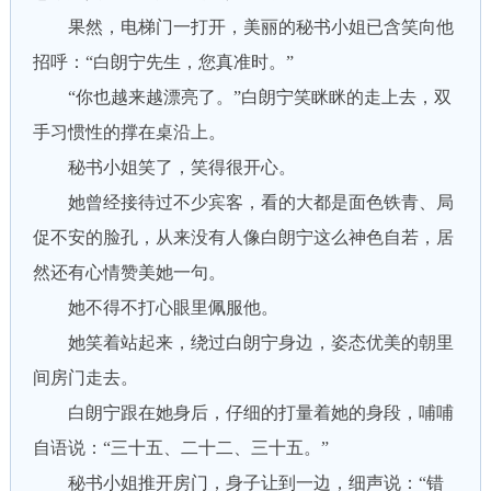
果然，电梯门一打开，美丽的秘书小姐已含笑向他
招呼：“白朗宁先生，您真准时。”
“你也越来越漂亮了。”白朗宁笑眯眯的走上去，双
手习惯性的撑在桌沿上。
秘书小姐笑了，笑得很开心。
她曾经接待过不少宾客，看的大都是面色铁青、局
促不安的脸孔，从来没有人像白朗宁这么神色自若，居
然还有心情赞美她一句。
她不得不打心眼里佩服他。
她笑着站起来，绕过白朗宁身边，姿态优美的朝里
间房门走去。
白朗宁跟在她身后，仔细的打量着她的身段，哺哺
自语说：“三十五、二十二、三十五。”
秘书小姐推开房门，身子让到一边，细声说：“错