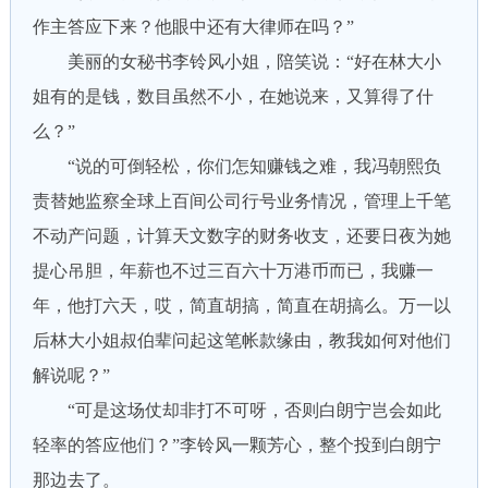
作主答应下来？他眼中还有大律师在吗？”
美丽的女秘书李铃风小姐，陪笑说：“好在林大小
姐有的是钱，数目虽然不小，在她说来，又算得了什
么？”
“说的可倒轻松，你们怎知赚钱之难，我冯朝熙负
责替她监察全球上百间公司行号业务情况，管理上千笔
不动产问题，计算天文数字的财务收支，还要日夜为她
提心吊胆，年薪也不过三百六十万港币而已，我赚一
年，他打六天，哎，简直胡搞，简直在胡搞么。万一以
后林大小姐叔伯辈问起这笔帐款缘由，教我如何对他们
解说呢？”
“可是这场仗却非打不可呀，否则白朗宁岂会如此
轻率的答应他们？”李铃风一颗芳心，整个投到白朗宁
那边去了。