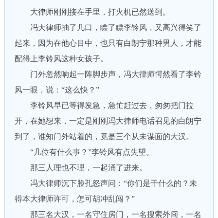
大律师刚刚接在手里，打火机已然送到。
冯大律师抽了几口，瞟了瞟李铃风，又高兴得笑了
起来，因为在他心目中，也只有白朗宁那种男人，才能
配得上李铃风这种女孩子。
门外忽然响起一阵脚步声，冯大律师愕然看了李钤
风一眼，说：“这么快？”
李铃风早已等得发急，急忙赶过去，匆匆把门拉
开，在她想来，一定是刚刚冯大律师电话召见的白朗宁
到了，谁知门外站着的，竟是三个从未谋面的大汉。
“几位有什么事？”李铃风有点失望。
那三人理也不理，一起涌了进来。
冯大律师沉下脸孔怒声问：“你们是干什么的？未
得本大律师许可，怎可胡冲乱闯？”
那三名大汉，一名守住房门，一名搜索外间，一名