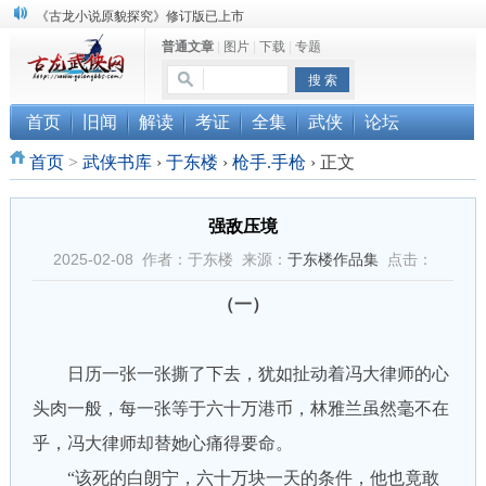
《古龙小说原貌探究》修订版已上市
普通文章
|
图片
|
下载
|
专题
顾雪衣《古龙武侠小说知见录》上市
“武侠书库”查缺补漏活动圆满结束
首页
旧闻
解读
考证
全集
武侠
论坛
首页
>
武侠书库
›
于东楼
›
枪手.手枪
›
正文
强敌压境
2025-02-08 作者：于东楼 来源：
于东楼作品集
点击：
（一）
日历一张一张撕了下去，犹如扯动着冯大律师的心
头肉一般，每一张等于六十万港币，林雅兰虽然毫不在
乎，冯大律师却替她心痛得要命。
“该死的白朗宁，六十万块一天的条件，他也竟敢