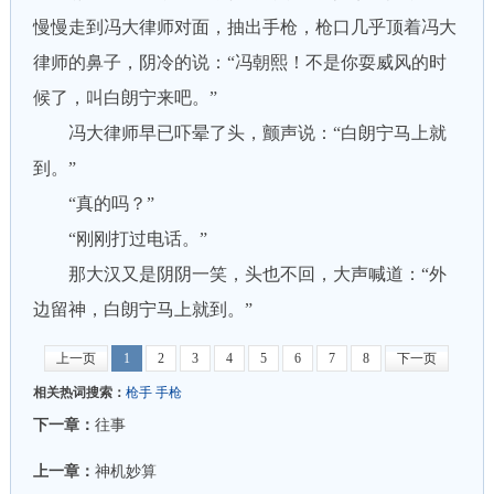
慢慢走到冯大律师对面，抽出手枪，枪口几乎顶着冯大
律师的鼻子，阴冷的说：“冯朝熙！不是你耍威风的时
候了，叫白朗宁来吧。”
冯大律师早已吓晕了头，颤声说：“白朗宁马上就
到。”
“真的吗？”
“刚刚打过电话。”
那大汉又是阴阴一笑，头也不回，大声喊道：“外
边留神，白朗宁马上就到。”
上一页
1
2
3
4
5
6
7
8
下一页
相关热词搜索：
枪手
手枪
下一章：
往事
上一章：
神机妙算