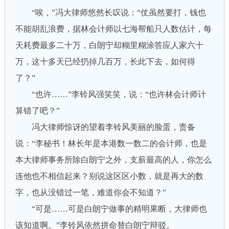
“唉，”冯大律师悠然长叹说：“仗虽然要打，钱也
不能胡乱浪费，据林会计师以七海帮船只人数估计，每
天耗费最多二十万，白朗宁却糊里糊涂答应人家六十
万，这十多天已经扔掉几百万，长此下去，如何得
了？”
“也许……”李铃风强笑笑，说：“也许林会计师计
算错了吧？”
冯大律师惊讶的望着李铃风美丽的脸蛋，责备
说：“李秘书！林长年是本港数一数二的会计师，也是
本大律师事务所除白朗宁之外，支薪最高的人，你怎么
连他也不相信起来？别说这区区小数，就是再大的数
字，也从没错过一笔，难道你会不知道？”
“可是……可是白朗宁做事的精明果断，大律师也
该知道啊。”李铃风依然拼命替白朗宁辩驳。