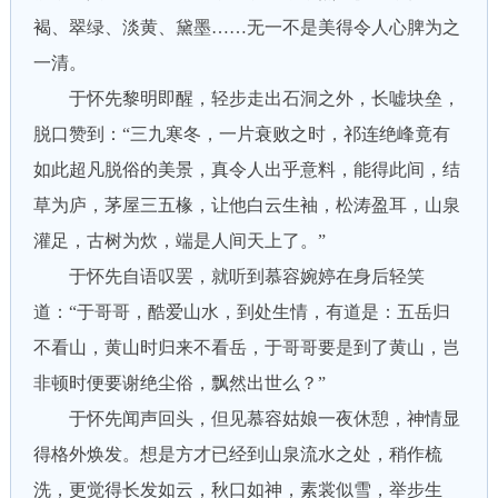
褐、翠绿、淡黄、黛墨……无一不是美得令人心脾为之
一清。
于怀先黎明即醒，轻步走出石洞之外，长嘘块垒，
脱口赞到：“三九寒冬，一片衰败之时，祁连绝峰竟有
如此超凡脱俗的美景，真令人出乎意料，能得此间，结
草为庐，茅屋三五椽，让他白云生袖，松涛盈耳，山泉
灌足，古树为炊，端是人间天上了。”
于怀先自语叹罢，就听到慕容婉婷在身后轻笑
道：“于哥哥，酷爱山水，到处生情，有道是：五岳归
不看山，黄山时归来不看岳，于哥哥要是到了黄山，岂
非顿时便要谢绝尘俗，飘然出世么？”
于怀先闻声回头，但见慕容姑娘一夜休憩，神情显
得格外焕发。想是方才已经到山泉流水之处，稍作梳
洗，更觉得长发如云，秋口如神，素裳似雪，举步生