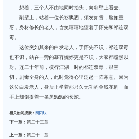
想着，三个人不由地同时抬头，向削壁上看去。
削壁上，站着一位长衫飘洒，须发如雪，脸如重
枣，身材修长的老人，含笑嘻嘻地望着于怀先和祁连双
毒。
这位突如其来的白发老人，于怀先不识，祁连双毒
也不识，站在一旁的慕容婉婷更是不识，大家都瞠然以
对。连二十年前，横行江湖一时的祁连双毒，眼空一
切，剧毒全身的人，此时觉得心里泛起一阵寒意。因为
这位白发老人，身后正坐着那只久无功的金钱花豹，而
手上却倒提着一条黑黝黝的长蛇。
相关热词搜索：
阴阳玦
下一章：
第二十三章
上一章：
第二十一章