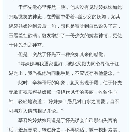
于怀先觉心里怦然一跳，他从没有见过婷妹妹如此
抿嘴微笑的神态，在秀丽中带着--丝少女的妩媚，尤其
婉婷姑娘说到最后一句，想也是察觉到自己说失了言，
玉靥羞红欲滴，愈发增加了一份少女的娇羞神情，更使
于怀先为之神夺。
但是，突然于怀先不一种突如其来的感觉。
“婷妹妹与我通家世好，彼此又戮力同心寻仇于江
湖之上，我当视他为同胞手足，不应该存有他意念。”
此时，辛梓哥哥的印象，忽又出现于咫，使于怀先
无敢正视慕容姑娘那一份绝代风华的美丽，收敛住心
神，轻轻地说道：“婷妹妹！愚兄对山水之喜爱，当不
可与对人情感相提并论。”
慕容婉婷姑娘只道是于怀先误会自己那句失言的
话，羞意更浓，转过身去，不再说话，微一拽起素裳，