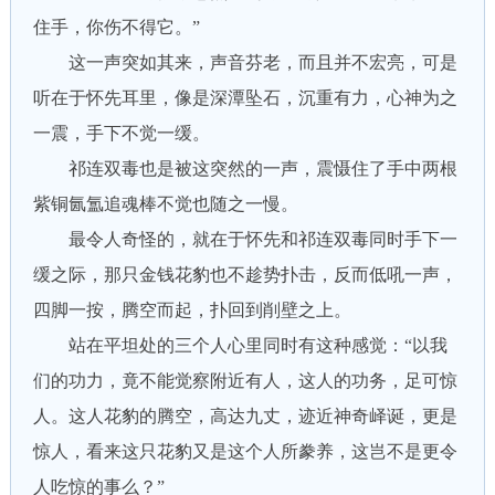
住手，你伤不得它。”
这一声突如其来，声音芬老，而且并不宏亮，可是
听在于怀先耳里，像是深潭坠石，沉重有力，心神为之
一震，手下不觉一缓。
祁连双毒也是被这突然的一声，震慑住了手中两根
紫铜氤氲追魂棒不觉也随之一慢。
最令人奇怪的，就在于怀先和祁连双毒同时手下一
缓之际，那只金钱花豹也不趁势扑击，反而低吼一声，
四脚一按，腾空而起，扑回到削壁之上。
站在平坦处的三个人心里同时有这种感觉：“以我
们的功力，竟不能觉察附近有人，这人的功务，足可惊
人。这人花豹的腾空，高达九丈，迹近神奇峄诞，更是
惊人，看来这只花豹又是这个人所豢养，这岂不是更令
人吃惊的事么？”