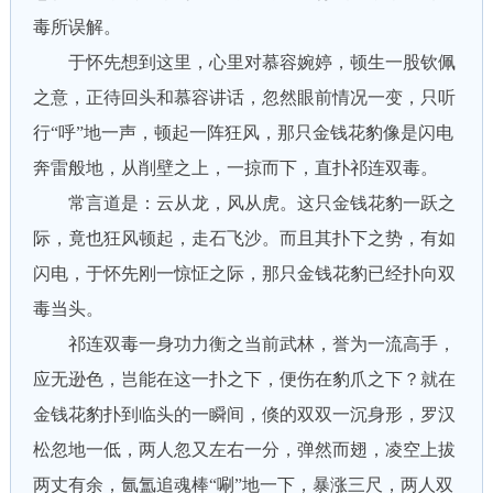
毒所误解。
于怀先想到这里，心里对慕容婉婷，顿生一股钦佩
之意，正待回头和慕容讲话，忽然眼前情况一变，只听
行“呼”地一声，顿起一阵狂风，那只金钱花豹像是闪电
奔雷般地，从削壁之上，一掠而下，直扑祁连双毒。
常言道是：云从龙，风从虎。这只金钱花豹一跃之
际，竟也狂风顿起，走石飞沙。而且其扑下之势，有如
闪电，于怀先刚一惊怔之际，那只金钱花豹已经扑向双
毒当头。
祁连双毒一身功力衡之当前武林，誉为一流高手，
应无逊色，岂能在这一扑之下，便伤在豹爪之下？就在
金钱花豹扑到临头的一瞬间，倏的双双一沉身形，罗汉
松忽地一低，两人忽又左右一分，弹然而翅，凌空上拔
两丈有余，氤氲追魂棒“唰”地一下，暴涨三尺，两人双