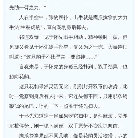
先助一臂之力。”
人在半空中，张物疾扑，出手就是鹰爪擒拿的大力
手法‘生裂虎豹’，直向花豹身后抓去。
祁连双毒一见于怀先出手相助，精神顿时一振。但
见旋又看见于怀先徒手扑空，复又为之一惊。大毒连忙
叫道：“这只豹子不比寻常，要留神……”
言犹未尽，于怀先的身形已经扑到，双手劲风，也
触向花豹。
这只花豹果然灵活无比，刚刚封开双毒的攻势，此
时一觉察到身后有人扑来，它连头都不回，只用那条钢
鞭似的尾巴，呼的一下，照准于怀先扫去。
于怀先知道这一尾如果吃它扫中，是件麻烦，立即
沉桩停势，刚一稳下身形，双手原势不变疾抓向前。
鹰爪拎拿果然不同凡响，饶是花豹灵活狡猾，叭的