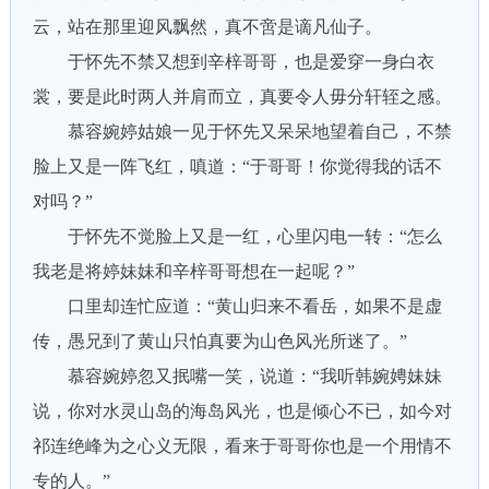
云，站在那里迎风飘然，真不啻是谪凡仙子。
于怀先不禁又想到辛梓哥哥，也是爱穿一身白衣
裳，要是此时两人并肩而立，真要令人毋分轩轾之感。
慕容婉婷姑娘一见于怀先又呆呆地望着自己，不禁
脸上又是一阵飞红，嗔道：“于哥哥！你觉得我的话不
对吗？”
于怀先不觉脸上又是一红，心里闪电一转：“怎么
我老是将婷妹妹和辛梓哥哥想在一起呢？”
口里却连忙应道：“黄山归来不看岳，如果不是虚
传，愚兄到了黄山只怕真要为山色风光所迷了。”
慕容婉婷忽又抿嘴一笑，说道：“我听韩婉娉妹妹
说，你对水灵山岛的海岛风光，也是倾心不已，如今对
祁连绝峰为之心义无限，看来于哥哥你也是一个用情不
专的人。”