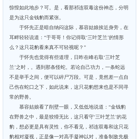
惊惶如此地步？可。是，看那祁连双毒这份神态，分明
是为这只金钱豹而紧张。
于怀先正是暗自纳闷这际，慕容姑娘挨近身旁，在
耳畔轻轻说道：“于哥哥！你记得取‘三叶芝兰’的情形
么？这只花豹看来真不可轻视呢？”
于怀先也觉得有些道理，日昨在峰右取‘三叶芝
兰’之时，。遇到那条怪蛇。若论自己功力，一条蛇远
不是举手之间，便可以碎尸万段。可是，竟然差一点自
己伤在蛇口之下，如此说来，这只花豹想来也是不同寻
常的野兽。
慕容姑娘看了削壁一眼，又低低地说道：“金钱豹
在野兽之中，最是狡猾无比，这只看守‘三叶芝兰’的花
豹，想必更是具有灵性，你不看见，祁连双毒和这只花
豹相对凝视，正是像一对高手凝神以对，准备制敌先极