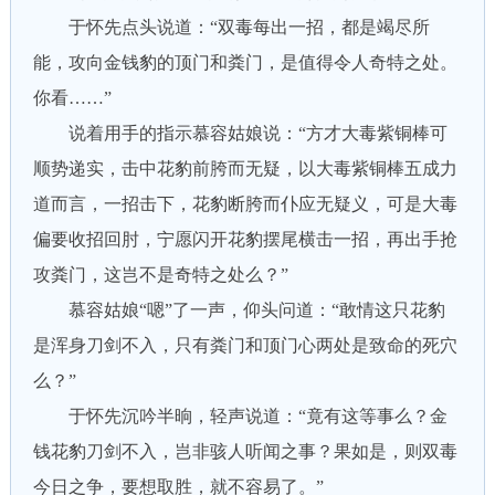
于怀先点头说道：“双毒每出一招，都是竭尽所
能，攻向金钱豹的顶门和粪门，是值得令人奇特之处。
你看……”
说着用手的指示慕容姑娘说：“方才大毒紫铜棒可
顺势递实，击中花豹前胯而无疑，以大毒紫铜棒五成力
道而言，一招击下，花豹断胯而仆应无疑义，可是大毒
偏要收招回肘，宁愿闪开花豹摆尾横击一招，再出手抢
攻粪门，这岂不是奇特之处么？”
慕容姑娘“嗯”了一声，仰头问道：“敢情这只花豹
是浑身刀剑不入，只有粪门和顶门心两处是致命的死穴
么？”
于怀先沉吟半晌，轻声说道：“竟有这等事么？金
钱花豹刀剑不入，岂非骇人听闻之事？果如是，则双毒
今日之争，要想取胜，就不容易了。”