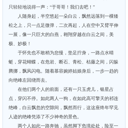
只轻轻地说得一声：“于哥哥！我们去吧！”
人随身起，半空悠起一朵白云，飘然远落到一棵矮
松之上，只一点足微弹，二次再起，人在空中又臂平伸
一展，像一只巨大的白燕，翱翔穿越在白云之间，美
极、妙极！
于怀先也不敢稍为怠慢，垫足拧身，一路点水晴
蜓，穿花蝴蝶，在危岩、断石、青松、枯藤之间，闪躲
腾挪，飘风闪电。随着慕容婉婷姑娘身后，一步一趋的
向绝峰左回绕而去。
在他们两个人的前面，还有一只玉虎儿，银星占
点，穿闪不停。如此两人一狗，在如此高可擎天的祁连
绝峰，白云飘忽的空隙间，飘然而行，这这座终年罕见
人迹的绝峰凭添了不少神奇的景色。
两个人如此一路奔驰，虽然脚下危境处处，险至一