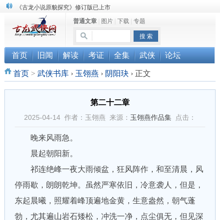
顾雪衣《古龙武侠小说知见录》上市
普通文章
|
图片
|
下载
|
专题
“武侠书库”查缺补漏活动圆满结束
《古龙小说原貌探究》修订版已上市
首页
旧闻
解读
考证
全集
武侠
论坛
首页
>
武侠书库
›
玉翎燕
›
阴阳玦
›
正文
第二十二章
2025-04-14 作者：玉翎燕 来源：
玉翎燕作品集
点击：
晚来风雨急。
晨起朝阳新。
祁连绝峰一夜大雨倾盆，狂风阵作，和至清晨，风
停雨歇，朗朗乾坤。虽然严寒依旧，冷意袭人，但是，
东起晨曦，照耀着峰顶遍地金黄，生意盎然，朝气蓬
勃，尤其遍山岩石矮松，冲洗一净，点尘俱无，但见深