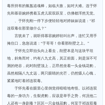
毒所持有的氤氲追魂棒，如临大敌，如对大难。连于怀
先和慕容婉婷携着玉虎儿双双跃至，仿佛都浑然无觉。
、于怀先刚一停下步便轻轻地对婷妹妹说道：“祁
连双毒在那里做什么？”
言犹未了，就听得慕容婉婷轻叫出声，连忙又用手
掩住口，急急说道：“于哥哥！你看那削壁之上。”
于怀先立即抬头向上看去，削壁本是与这块平坦
地，斜角而对，约有八九丈高，其正前面，则是深不可
测的绝谷，此时削壁顶上，正昂然坐着一头金钱花豹，
虽然相隔八九丈远，两只眼睛的光芒，仍然慑人心魄，
紧紧地盯着祁连双毒。
于怀先看在眼里心里倒觉得暗暗地奇怪。以祁连双
毒的一身功力，生裂虎豹，应该是举手之势，何况他二
人还有一身剧毒？区区一只金钱花豹，何至于祁连双毒