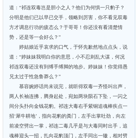
道：“祁连双毒岂是胆小之人？他们为何惧一只豹子？
分明是他们已以早已交手，领略到厉害，你不看见双毒
方才调息行功的疲态么？于哥哥！你还没有看清楚情
势，还是等一会好么？”
婷姑娘近乎哀求的口气，于怀先歉然地点点头，说
道：“婷妹妹我明白你的意思，小不忍则乱大谋，何况
祁连双毒还没有到缚手缚脚的地步。婷妹妹！你觉得愚
兄太过于性急鲁莽么？”
慕容婉婷话尚未说完，就听得双毒一齐怪叫出声，
两人长袖连拂，腾身起处，宛如两块陨石下坠，一闪之
间分头扑向金钱花豹。祁连大毒右手紫铜追魂棒疾点一
招‘犀牛耕地’，指向花豹的粪门，左手出掌吐劲，向左
前凌空劈出一掌，祁连二毒几乎是与大毒同时出手，追
魂棒迎头一招，扎向花豹顶门，左手同出一辙，相对劈