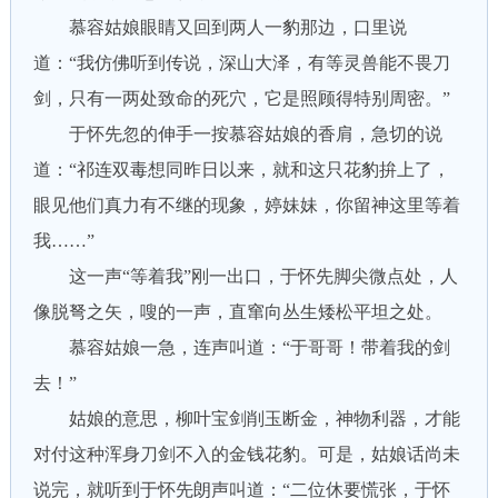
慕容姑娘眼睛又回到两人一豹那边，口里说
道：“我仿佛听到传说，深山大泽，有等灵兽能不畏刀
剑，只有一两处致命的死穴，它是照顾得特别周密。”
于怀先忽的伸手一按慕容姑娘的香肩，急切的说
道：“祁连双毒想同昨日以来，就和这只花豹拚上了，
眼见他们真力有不继的现象，婷妹妹，你留神这里等着
我……”
这一声“等着我”刚一出口，于怀先脚尖微点处，人
像脱弩之矢，嗖的一声，直窜向丛生矮松平坦之处。
慕容姑娘一急，连声叫道：“于哥哥！带着我的剑
去！”
姑娘的意思，柳叶宝剑削玉断金，神物利器，才能
对付这种浑身刀剑不入的金钱花豹。可是，姑娘话尚未
说完，就听到于怀先朗声叫道：“二位休要慌张，于怀