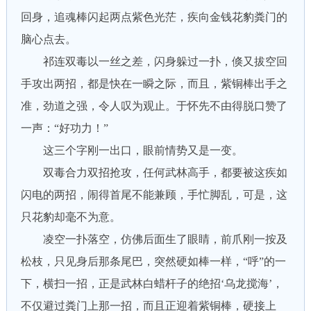
回身，追魂棒闪起两点紫色光茫，疾向金钱花豹粪门的
脑心点去。
祁连双毒以一丝之差，闪身躲过一扑，倏又拔空回
手攻出两招，都是快在一瞬之际，而且，紫铜棒出手之
准，劲道之强，令人叹为观止。于怀先不由得脱口赞了
一声：“好功力！”
这三个字刚一出口，眼前情势又是一变。
双毒合力双招抢攻，任何武林高手，都要被这疾如
闪电的两招，闹得首尾不能兼顾，手忙脚乱，可是，这
只花豹却毫不为意。
凌空一扑落空，仿佛后面生了眼睛，前爪刚一按及
松枝，只见身后那条尾巴，突然硬如棒一样，“呼”的一
下，横扫一招，正是武林白蜡杆子的绝招‘乌龙搅海’，
不仅避过粪门上那一招，而且正迎着紫铜棒，硬接上