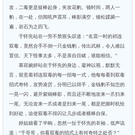
攻，二毒更是挺棒起身，夹攻花豹。顿时间，两人一
豹，在一处，但闻吼声震耳，棒影满空，矮松蹂躏一
遍，岩石为之四飞。
于怀先站在一旁不禁摇头叹道：“名震一时的祁连
双毒，竟然合手不倒一只金钱豹，传出武林，令人难以
置信。天下怪事太多，不是亲自目睹，谁能相信。”
慕容婉婷站在于怀先的身边，凝神以视，默默无
言，留意着祁连双毒的每一招每一式，他每每看到双毒
招式奇特，攻势凌厉，分明已以得手，金钱豹不知怎的
一晃一闪，避开紫铜棒影，而且还不断地攻来一爪扫来
一尾。无论攻来一爪或者是扫来一尾，都是把握时机恰
到好处，迫使双毒不得闪让几步或者横棒自保。
婷姑娘看了半晌，忽然一扯于怀先的衣袖，低声说
道：“于哥哥，你看双毒的招式上有何奇特之处否？”