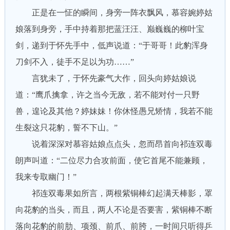
正是在一怔的瞬间，身旁一阵衣飘风，慕容婉婷姑
娘落到身旁，手中持着那把蓝汪汪、巅巍巍的柳叶宝
剑，递到于怀先手中，低声说道：“于哥哥！此豹浑身
刀剑不入，徒手不足以为功……”
言犹未了，于怀先豪气大作，回头向婷姑娘说
道：“鹰爪擒拿，许之当今无敌，若不能对付一只野
兽，遑论及其他？婷妹妹！你休怪愚兄矫情，我若不能
生裂这只花豹，誓不下山。”
说着深深对慕容姑娘点点头，忽而昂首向祁连双毒
朗声叫道：“二位尽力合攻前面，使它首尾不能兼顾，
我来专取幽门！”
祁连双毒果如所言，两根紫铜棒幻起满天棒影，罩
向花豹的当头，而且，两人不论是否要害，紫铜棒不断
落向花豹的前肋、项颈、前爪、前胯，一时间只听得乒