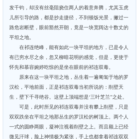
发千钧，却没有丝毫阻挠住两人的着意奔腾，尤其玉虎
儿所引导的路，都是抄走捷径，不到顿饭光景，撇过一
路危岩断壁，眼前豁然开朗，竟是一块宽阔达十数丈的
平坦之地。
在祁连绝峰，能有如此一块平坦的地方，已是令人
有已穷水尽之余，忽又柳暗花明的感觉，但是，更使于
怀先和慕容婉婷吃惊的是坐在眼前的祁连双毒。
原来在这一块平坦之地，丛生着一遍匍匐于地的罗
汉松，平地前面，正是祁连双毒当初所说的：削壁天
生，壁下千寻绝谷。这壁上顶端想是‘三叶芝兰”之处。
可是，此时所见的祁连双毒并没有攀上削壁，只是
双双跌坐在平坦之地那丛生的罗汉松的树顶上。两个人
一式的圆睁两眼，凝神注视着削壁之上。而且额上已经
微见汗球，脸上神情极为紧张，手上也都拿着祁连双双