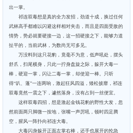
出一掌。
祁连双毒想是真的全力发招，劲道十成，换过任何
武林高手都难以闪避这样相对夹击，而且是四面受敌的
情势，势必就要硬接一边，这一招硬接之下，能够力道
扯平的，当前武林，为数尚无可多见。
万没料到这只花豹，竟毫不为意，低声吼处，摆头
舒爪，扫尾横身，只此一拧身盘旋之际，躲开大毒一
棒，硬迎一掌，闪让二毒一掌，却使迎一棒。只听
得“叭、蓬”一连两响，激起狂风四溢，矮松披靡，祁连
双毒竟然一震之下，遽然落身，没有占到一丝便宜。
这样双毒四招，想是激起金钱花豹的野性大发，忽
然前面两只脚微一按地，张嘴一声厉吼，顿时四足腾
空，腥风一阵扑向祁连大毒。
大毒闪身躲开正面左掌右棒，还手也展开的抡急