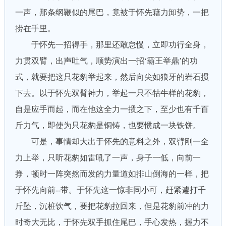
一声，那条纲鞭似的尾巴，竟被于怀先藉力卸势，一把
捞在手里。
于怀先一招得手，那里还敢怠慢，立即功行全身，
力贯双臂，出声吐气，顺势演出一招‘霸王举鼎’的功
式，就要把这只花豹举起来，然后向尖如狼牙的岩石掼
下去。以于怀先双臂神力，举起一只不牯牛样的花豹，
自是应手而起，而在他这全力一掼之下，至少也有千百
斤力气，即使为只花豹是铜铸，也要惯成一块铁饼。
可是，事情却大出于怀先的意料之外，双臂刚一全
力上举，只听花豹如雷吼了一声，身子一低，向前一
挣，顿时一阵突然而发的力量道如排山倒海的一样，把
于怀先向前--带。于怀先这一惊非同小可，赶紧遽打千
斤坠，沉桩饮气，要把花豹拉回来，但是花豹前冲的力
时奇大无比，于怀先双手抓住尾巴，手心发热，握力不