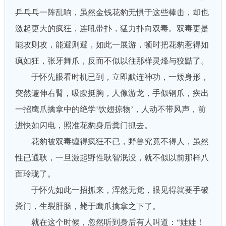
乒乓乓一阵乱响，虽然金钱花豹无惧于这些棒击，却也
激起更大的疯狂，连吼带扑，猛力扑向双毒。双毒更是
能攻则攻，能避则避，如此一展游，顿时把花豹惹得如
疯如狂，张牙舞爪，反而不似以往那样灵烽与狡黠了。
于怀先眼看时机已到，立即默连神功，一矮身形，
突然遽伸右臂，吸腹挺胸，人像游龙，手似钢爪，疾出
一招鹰爪擒拿中的绝学‘饮翅掠物’，人动不带风声，前
进快如闪电，照准花豹身后粪门抓去。
花豹被双毒缠得疯狂不已，野兽究竟不得人，虽然
性已通耿，一旦激起野性耿智泯没，就不似以前那样八
面玲珑了。
于怀先如此一招抓来，浑然无觉，眼见得就要手破
粪门，生裂肝肠，毙于鹰爪擒拿之下了。
就在这个时候，忽然听到身后有人叫道：“娃娃！