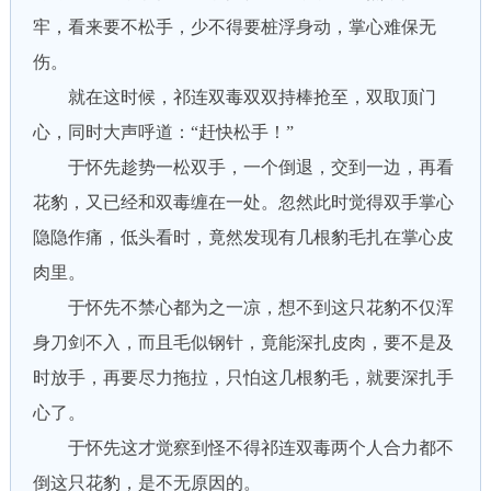
牢，看来要不松手，少不得要桩浮身动，掌心难保无
伤。
就在这时候，祁连双毒双双持棒抢至，双取顶门
心，同时大声呼道：“赶快松手！”
于怀先趁势一松双手，一个倒退，交到一边，再看
花豹，又已经和双毒缠在一处。忽然此时觉得双手掌心
隐隐作痛，低头看时，竟然发现有几根豹毛扎在掌心皮
肉里。
于怀先不禁心都为之一凉，想不到这只花豹不仅浑
身刀剑不入，而且毛似钢针，竟能深扎皮肉，要不是及
时放手，再要尽力拖拉，只怕这几根豹毛，就要深扎手
心了。
于怀先这才觉察到怪不得祁连双毒两个人合力都不
倒这只花豹，是不无原因的。