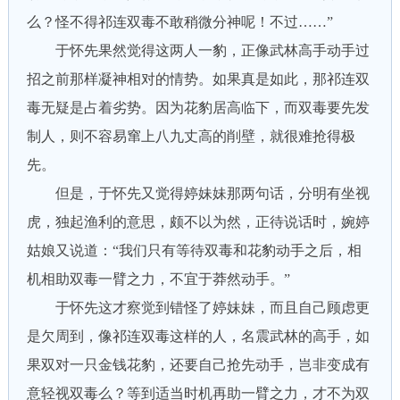
么？怪不得祁连双毒不敢稍微分神呢！不过……”
于怀先果然觉得这两人一豹，正像武林高手动手过
招之前那样凝神相对的情势。如果真是如此，那祁连双
毒无疑是占着劣势。因为花豹居高临下，而双毒要先发
制人，则不容易窜上八九丈高的削壁，就很难抢得极
先。
但是，于怀先又觉得婷妹妹那两句话，分明有坐视
虎，独起渔利的意思，颇不以为然，正待说话时，婉婷
姑娘又说道：“我们只有等待双毒和花豹动手之后，相
机相助双毒一臂之力，不宜于莽然动手。”
于怀先这才察觉到错怪了婷妹妹，而且自己顾虑更
是欠周到，像祁连双毒这样的人，名震武林的高手，如
果双对一只金钱花豹，还要自己抢先动手，岂非变成有
意轻视双毒么？等到适当时机再助一臂之力，才不为双