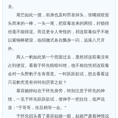
去。
尾巴如此一搅，前身也及时昂首掉头，张嘴就咬迎
头而来的一棒，一头一尾，把双毒攻来的两招，封锁得
丝毫不能得逞。而且更令人奇怪的，祁连双毒似乎不敢
以紫铜棒硬迎，临招撤式各自飘身一闪，远落八尺开
外。
两人一豹如此第一个照面过去，显然祁连双毒没有
占到便宜。看着于怀先暗暗叫绝，他不相信凭祁连双毒
会对一头野豹子生有畏意。一时跃跃欲试，想去看看这
只花豹究竟有何特别厉害之处？
慕容婉婷站在于怀先身旁，特别注意于怀先的神
情，一见于怀先跃跃欲试，便伸手一把拉住，低声说
道：“于哥哥，你且稍等一会。”
于怀先回头看了慕容姑娘一眼，姑娘严肃着神情说