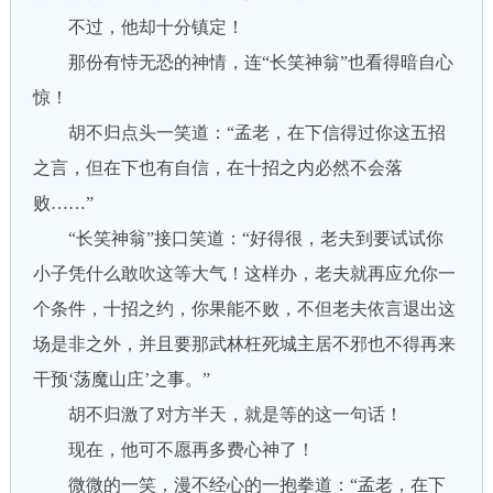
不过，他却十分镇定！
那份有恃无恐的神情，连“长笑神翁”也看得暗自心
惊！
胡不归点头一笑道：“孟老，在下信得过你这五招
之言，但在下也有自信，在十招之内必然不会落
败……”
“长笑神翁”接口笑道：“好得很，老夫到要试试你
小子凭什么敢吹这等大气！这样办，老夫就再应允你一
个条件，十招之约，你果能不败，不但老夫依言退出这
场是非之外，并且要那武林枉死城主居不邪也不得再来
干预‘荡魔山庄’之事。”
胡不归激了对方半天，就是等的这一句话！
现在，他可不愿再多费心神了！
微微的一笑，漫不经心的一抱拳道：“孟老，在下