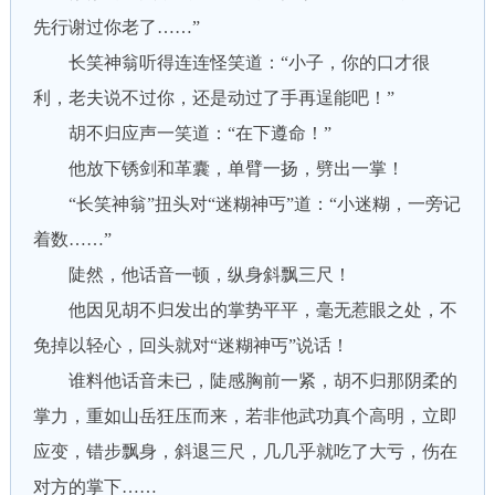
先行谢过你老了……”
长笑神翁听得连连怪笑道：“小子，你的口才很
利，老夫说不过你，还是动过了手再逞能吧！”
胡不归应声一笑道：“在下遵命！”
他放下锈剑和革囊，单臂一扬，劈出一掌！
“长笑神翁”扭头对“迷糊神丐”道：“小迷糊，一旁记
着数……”
陡然，他话音一顿，纵身斜飘三尺！
他因见胡不归发出的掌势平平，毫无惹眼之处，不
免掉以轻心，回头就对“迷糊神丐”说话！
谁料他话音未已，陡感胸前一紧，胡不归那阴柔的
掌力，重如山岳狂压而来，若非他武功真个高明，立即
应变，错步飘身，斜退三尺，几几乎就吃了大亏，伤在
对方的掌下……