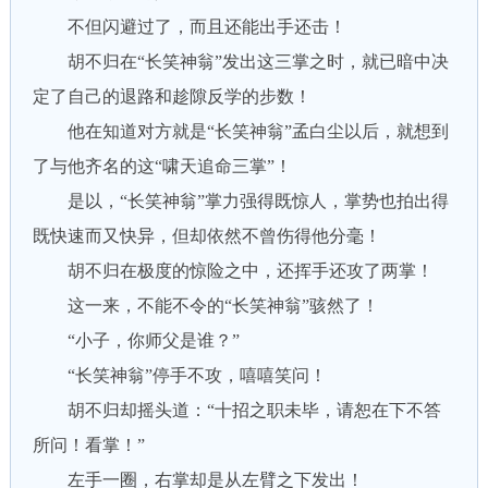
不但闪避过了，而且还能出手还击！
胡不归在“长笑神翁”发出这三掌之时，就已暗中决
定了自己的退路和趁隙反学的步数！
他在知道对方就是“长笑神翁”孟白尘以后，就想到
了与他齐名的这“啸天追命三掌”！
是以，“长笑神翁”掌力强得既惊人，掌势也拍出得
既快速而又快异，但却依然不曾伤得他分毫！
胡不归在极度的惊险之中，还挥手还攻了两掌！
这一来，不能不令的“长笑神翁”骇然了！
“小子，你师父是谁？”
“长笑神翁”停手不攻，嘻嘻笑问！
胡不归却摇头道：“十招之职未毕，请恕在下不答
所问！看掌！”
左手一圈，右掌却是从左臂之下发出！