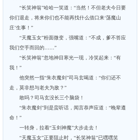
“长笑神翁”哈哈一笑道：“当然！不但老夫今日要
你们退走，将来你们也不能再找什么借口来‘荡魔山
庄’生事！”
“天魔玉女”粉面微变，强嘴道：“不成，爹不答应
我们空手而回的……”
“长笑神翁”忽地神目寒光一现，冷笑起来：“有
我！”
他突然一指“朱衣魔剑”司马玄喝道：“你们还不
走，莫非想与老夫为敌？”
敢吗？司马玄没长三个脑袋！
“朱衣魔剑”到是蛮听话，闻言恭声应道：“晚辈遵
命！”
一转身，拉着“玉剑神魔”大步走去！
“天魔玉女”正要阻止时，“长笑神翁”已嘿嘿笑