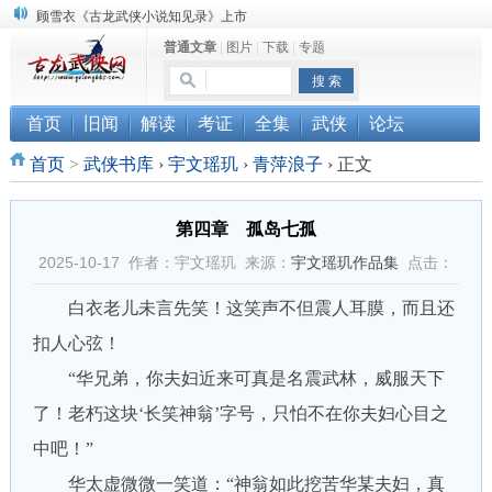
顾雪衣《古龙武侠小说知见录》上市
“武侠书库”查缺补漏活动圆满结束
普通文章
|
图片
|
下载
|
专题
《古龙小说原貌探究》修订版已上市
首页
旧闻
解读
考证
全集
武侠
论坛
首页
>
武侠书库
›
宇文瑶玑
›
青萍浪子
›
正文
第四章 孤岛七孤
2025-10-17 作者：宇文瑶玑 来源：
宇文瑶玑作品集
点击：
白衣老儿未言先笑！这笑声不但震人耳膜，而且还
扣人心弦！
“华兄弟，你夫妇近来可真是名震武林，威服天下
了！老朽这块‘长笑神翁’字号，只怕不在你夫妇心目之
中吧！”
华太虚微微一笑道：“神翁如此挖苦华某夫妇，真