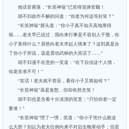
他话音甫落，“长笑神翁”已笑得混身皆颤！
胡不归故作不解的问道：“你老为何这等好笑？”
“长笑神翁”摇头道：“你小子真不知天高地厚得
很……老夫早已说过，我向来行事是不容别人干预，你
小子算得什么？居然向老夫求起人情来了？这到真是合
了你小子所说，该是震动武林的大笑话了……”
胡不归漫不在意的一笑道：“在下自信这个人情，
你老非准不可！”
“笑话！老夫就不答应，看你小子又将如何？”
“长笑神翁”虽是发怒，但却依然含笑！
胡不归也是含着十分淡漠的笑意：“只怕你老一定
要准！”
“长笑神翁”愣了一愣，笑道：“你小子凭什么敢这
么大胆？别以为老夫往例向来不对后生晚辈动手；但若