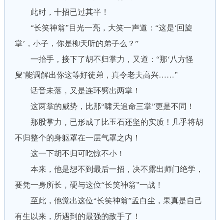
此时，十招已过其半！
“长笑神翁”目光一亮，大笑一声道：“这是‘回旋
掌’，小子，你是柳天听的弟子么？”
一抬手，接下了胡不归掌力，又道：“那‘八方怪
叟’能调解出你这等好徒弟，真令老夫高兴……”
话音未落，又是连环劈出两掌！
这两掌的威势，比那“啸天追命三掌”更是不同！
那股掌力，已形成了比玉石还坚的实质！几乎将胡
不归整个的身躯罩在一层气罩之内！
这一下胡不归可吃惊不小！
本来，他是想不到最后一招，决不露出师门绝学，
要凭一身所长，硬与这位“长笑神翁”一战！
至此，他觉出这位“长笑神翁”孟白尘，果真是自己
有生以来，所遇到的最强的敌手了！