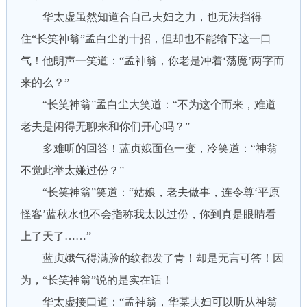
华太虚虽然知道合自己夫妇之力，也无法挡得
住“长笑神翁”孟白尘的十招，但却也不能输下这一口
气！他朗声一笑道：“孟神翁，你老是冲着‘荡魔’两字而
来的么？”
“长笑神翁”孟白尘大笑道：“不为这个而来，难道
老夫是闲得无聊来和你们开心吗？”
多难听的回答！蓝贞娥面色一变，冷笑道：“神翁
不觉此举太嫌过份？”
“长笑神翁”笑道：“姑娘，老夫做事，连令尊‘平原
怪客’蓝秋水也不会指称我太以过份，你到真是眼睛看
上了天了……”
蓝贞娥气得满脸的纹都发了青！却是无言可答！因
为，“长笑神翁”说的是实在话！
华太虚接口道：“孟神翁，华某夫妇可以听从神翁