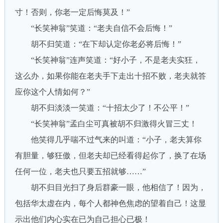
寸！否则，你老一定后悔莫及！”
“长笑神翁”笑道：“老夫自信不会后悔！”
胡不归笑道：“在下却认定你老必将后悔！”
“长笑神翁”连声笑道：“好小子，不是老夫实狂，
这么办，如果你能在老夫手下走出十招不败，老夫就答
应你这个人情如何？”
胡不归淡淡一笑道：“十招太少了！不公平！”
“长笑神翁”孟白尘可真被胡不归激得火冒三丈！
他笑得几乎喘不过气来的叫道：“小子，老夫算你
有胆量，够狂傲，但老夫却已经看得起你了，换了在场
任何一位，老夫也只要五招就够……”
胡不归目光扫了身后群豪一眼，他相信了！因为，
包括华太虚在内，每个人都神色焦虑的望着自己！这显
示出他们内心实在已为自己担心已极！