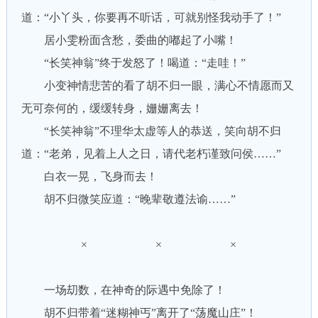
道：“小丫头，你要再不听话，可就别怪我动手了！”
居小雯粉面含愁，委曲的嘟起了小嘴！
“长笑神翁”终于发怒了！喝道：“走哇！”
小变神情悲苦的看了胡不归一眼，满心不情愿而又
无可奈何的，缓缓转身，姗姗离去！
“长笑神翁”不理华太虚等人的恭送，笑向胡不归
道：“老弟，见着上人之日，请代老朽谨致问侯……”
白衣一晃，飞身而去！
胡不归微笑应道：“晚辈敬遵法谕……”
× × ×
一场刧数，在神奇的际遇中免除了！
胡不归带着“迷糊神丐”离开了“荡魔山庄”！