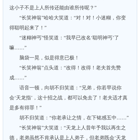
这小子不是上人所传还能由谁所传呢？”
“长笑神翁”哈哈大笑道：“对！对！小迷糊，你变
得聪明起来了！”
“迷糊神丐”怪笑道：“我早已改名‘聪明神丐’了
嘛……”
脑袋一晃，似是得意已极！
“长笑神翁”点头道：“改得！改得！老夫首先赞
成……”
语音一顿，向胡不归笑道：“兄弟，你若早说你
会‘天龙指’，这十招之战，都可以免去了！老夫适才真
是多有得罪！”
胡不归笑道：“你老承让之情，在下铭感五中……”
“长笑神翁”大笑道：“天龙上人昔年予我以再生之
德，老弟虽然不肯承认是上人弟子，但老弟既会‘天龙