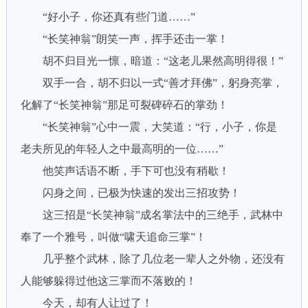
“好小子，你还真有些门道……”
“长笑神翁”朗笑一声，挥手还击一掌！
胡不归目光一懔，暗道：“这老儿果然高明得很！”
双手一合，胡不归以一式“善才拜佛”，躬身亮掌，
化解了“长笑神翁”那足可裂碑碎石的掌劲！
“长笑神翁”心中一震，大笑道：“行，小子，你是
老夫所见的年轻人之中最高明的一位……”
他笑声话语不断，手下可也没有稍歇！
闪身之间，已极为快速的发出三招攻势！
这三招是“长笑神翁”成名掌法中的三绝手，武林中
奉了一个雅号，叫做“啸天追命三掌”！
几乎整个武林，除了几位老一辈人之外物，还没有
人能够躲得过他这三掌而不落败的！
今天，却有人让过了！