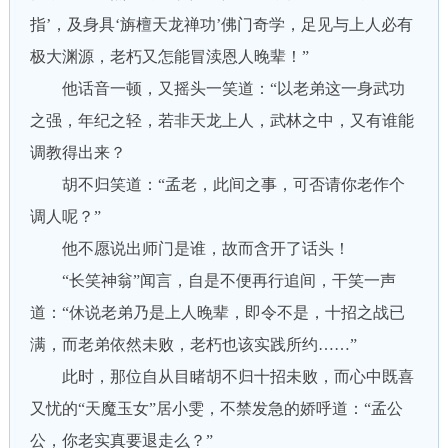
指’，及身具‘旃檀天龙禅功’佛门奇学，足见与上人必有
极大渊源，老朽又怎能冒渎恩人晚辈！”
他话音一顿，又摇头一笑道：“以老弟这一身武功
之强，年纪之轻，若非天龙上人，武林之中，又有谁能
调教得出来？
胡不归笑道：“孟老，此间之事，可否请你老作个
调人呢？”
他不愿说出师门是谁，故而含开了话头！
“长笑神翁”闻言，自是不便再行追间，干笑一声
道：“休说老弟乃是上人晚辈，即令不是，十招之战已
满，而老弟依然未败，老朽也该实践所约……”
此时，那位自从目睹胡不归十招未败，而心中既喜
又忧的“天魔玉女”居小雯，不禁发急的娇呼道：“孟公
公，你老实真要退走么？”