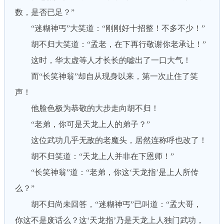
数，是否已足？”
“迷糊神丐”大笑道：“刚刚好十招整！不多不少！”
胡不归大笑道：“孟老，在下再行敬谢你老承让！”
这时，华太虚等人才长长的嘘出了一口大气！
而“长笑神翁”却自从现身以来，第一次止住了笑
声！
他脸色极为恭敬的大步走向胡不归！
“老弟，你可是天龙上人的弟子？”
这位武功几乎无敌的老魔头，居然连称呼也改了！
胡不归笑道：“天龙上人并非在下恩师！”
“长笑神翁”道：“老弟，你这‘天龙指’是上人所传
么？”
胡不归尚未回答，“迷糊神丐”已叫道：“孟大哥，
你这不是废话么？这‘天龙指’乃是天龙上人独门武功，