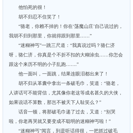
他怕死的很！
胡不归忍不住笑了！
“骆老，你赖不掉的！你在‘荡魔山庄’自己说过的，
我胡不归到那里，你就得跟到那里……”
“迷糊神丐”一跳三尺道：“我真说过吗？骆仁济
呀，骆仁济，你真是个不折不扣的大糊涂虫……你怎会
跟这个来历不明的小子乱跑…….”
他一面叫，一面跳，结果连眼泪都出来了！
胡不归从革囊中拿出一条破毛巾，笑道：“骆老，
人讲话可不能背信，尤其像你老这等成名甚久的大侠，
如果说话不算数，那岂不被天下人耻笑么？”
话音一顿，将那破毛巾递了过去，又道：“别哭
啦，你老再哭就又要变成不聪明的迷糊神丐啦！”
“迷糊神丐”闻言，到是听话得很，一把抓过破毛