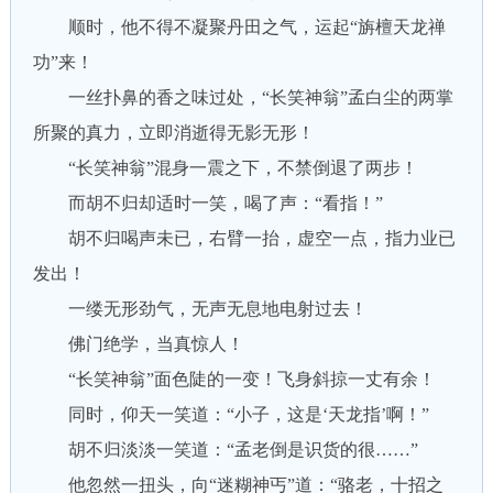
顺时，他不得不凝聚丹田之气，运起“旃檀天龙禅
功”来！
一丝扑鼻的香之味过处，“长笑神翁”孟白尘的两掌
所聚的真力，立即消逝得无影无形！
“长笑神翁”混身一震之下，不禁倒退了两步！
而胡不归却适时一笑，喝了声：“看指！”
胡不归喝声未已，右臂一抬，虚空一点，指力业已
发出！
一缕无形劲气，无声无息地电射过去！
佛门绝学，当真惊人！
“长笑神翁”面色陡的一变！飞身斜掠一丈有余！
同时，仰天一笑道：“小子，这是‘天龙指’啊！”
胡不归淡淡一笑道：“孟老倒是识货的很……”
他忽然一扭头，向“迷糊神丐”道：“骆老，十招之