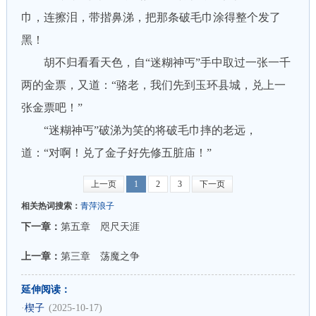
巾，连擦泪，带揩鼻涕，把那条破毛巾涂得整个发了
黑！
胡不归看看天色，自“迷糊神丐”手中取过一张一千
两的金票，又道：“骆老，我们先到玉环县城，兑上一
张金票吧！”
“迷糊神丐”破涕为笑的将破毛巾摔的老远，
道：“对啊！兑了金子好先修五脏庙！”
上一页
1
2
3
下一页
相关热词搜索：
青萍浪子
下一章：
第五章 咫尺天涯
上一章：
第三章 荡魔之争
延伸阅读：
·
楔子
(2025-10-17)