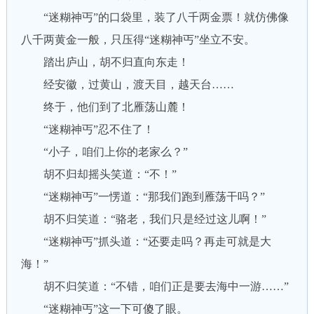
“迷糊神丐”的口袋里，装了八千两金票！就仿佛像
八千两黄金一般，只压得“迷糊神丐”坐立不安。
踏出庐山，胡不归直向东走！
经安徽，过黄山，渡天目，越天台……
终于，他们到了北雁荡山麓！
“迷糊神丐”忍不住了！
“小子，咱们上你的老家么？”
胡不归却摇头笑道：“不！”
“迷糊神丐”一愣道：“那我们跑到雁荡干吗？”
胡不归笑道：“骆老，我们只是经过这儿啊！”
“迷糊神丐”抓头道：“还要走吗？再走可就是大
海！”
胡不归笑道：“不错，咱们正是要去海中一游……”
“迷糊神丐”这一下可傻了眼。