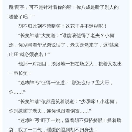
魔’两字，可不是针对着你的呀！你八成是听了别人的
唆使了吧！”
胡不归此刻不禁暗笑：这花子并不迷糊呢！
“长笑神翁”大笑道：“谁能唆使得了老夫？小糊
涂，你别帮着华兄弟说话了，老夫既然来了，这‘荡魔
山庄’就必须改名！”
他那一对细目，淡淡地一扫在场之人，接着又发出
一串长笑！
“迷糊神丐”怔得一怔道：“那怎么行？孟大哥，
你……”
“长笑神翁”依然是笑着说道：“少啰嗦！小迷糊，
你别惹恼了老夫，连你也跟着倒霉……”
“迷糊神丐”吓了一跳，望着胡不归挤挤眼！摇着脑
袋，叹了一口气，缓缓的退到胡不归身边！