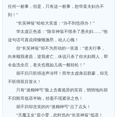
任何一桩事，但是，只有这一桩事，恕华某夫妇办不
到！”
“长笑神翁”哈哈大笑道：“办不到也得办！”
华太虚正色道：“除非神翁不惜杀了愚夫妇……”他
这句话可真说得慷慨激昂，动人心魄！
但“长笑神翁”却不为所动的一笑道：“老夫行事，
向来顺我者昌，逆我者亡，休说只杀了你夫妇两人，即
令血洗全庄，老夫也视如儿戏一般轻松！”
胡不归只听得连声冷哼！而华太虚身后群豪，却无
不听得双目冒火！
只有“迷糊神丐”脸上含着诡异的笑容，悄悄地向胡
不归附耳低语半晌，丝毫不现紧张之色！
胡不归却含笑的向“迷糊神丐”点了点头！
“天魔玉女”居小雯，此时也向“长笑神翁”低语！