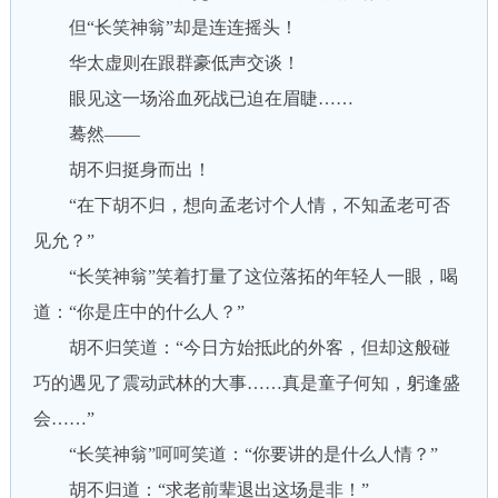
但“长笑神翁”却是连连摇头！
华太虚则在跟群豪低声交谈！
眼见这一场浴血死战已迫在眉睫……
蓦然——
胡不归挺身而出！
“在下胡不归，想向孟老讨个人情，不知孟老可否
见允？”
“长笑神翁”笑着打量了这位落拓的年轻人一眼，喝
道：“你是庄中的什么人？”
胡不归笑道：“今日方始抵此的外客，但却这般碰
巧的遇见了震动武林的大事……真是童子何知，躬逢盛
会……”
“长笑神翁”呵呵笑道：“你要讲的是什么人情？”
胡不归道：“求老前辈退出这场是非！”