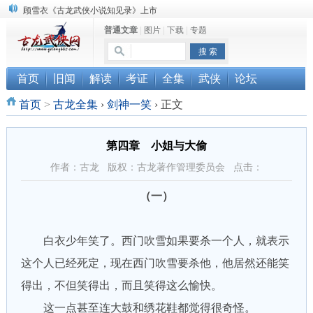
顾雪衣《古龙武侠小说知见录》上市
普通文章
|
图片
|
下载
|
专题
“武侠书库”查缺补漏活动圆满结束
《古龙小说原貌探究》修订版已上市
首页
旧闻
解读
考证
全集
武侠
论坛
首页
>
古龙全集
›
剑神一笑
›
正文
第四章 小姐与大偷
作者：古龙 版权：古龙著作管理委员会 点击：
（一）
白衣少年笑了。西门吹雪如果要杀一个人，就表示
这个人已经死定，现在西门吹雪要杀他，他居然还能笑
得出，不但笑得出，而且笑得这么愉快。
这一点甚至连大鼓和绣花鞋都觉得很奇怪。