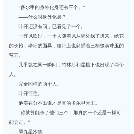
“多尔甲的身外化身还有三个。”
——什么叫身外化身？
叶开还没有问，已看见了一个。
一阵风吹过，一个人随着风从墙外飘了进来，绣花
的长袍，狰狞的面具，腰带上也斜插着三柄缀满珠玉的
弯刀。
几乎就在同一瞬间，竹林后和屋檐下也出现了两个
人。
完全同样的两个人。
叶开怔住。
他实在分不出谁才是真的多尔甲天王。
“你就算能杀了他们三个，那真的一个还是一样可
能会走。”
墨九星冷笑。