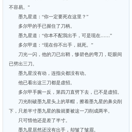
不容易。”
墨九星道：“你一定要死在这里？”
多尔甲的手已握住了刀柄。
墨九星道：“你本不配我出手，可是现在……”
多尔甲道：“现在你不出手，就死。”
刀光一闪，他的刀已出鞘，惨碧色的弯刀，眨眼间
已劈出三刀。
墨九星没有动，连指尖都没有动。
他已看出这三刀都是虚招。
多尔甲手腕一反，第四刀直劈下去，已不是虚招。
刀光削破墨九星头上的草帽，擦着墨九星的鼻尖削
下，只差半寸墨九星的脸就要被这一刀削成两半。
只可惜他还是差了半寸。
墨九星居然还没有出手，却皱了皱眉。