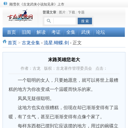
顾雪衣《古龙武侠小说知见录》上市
普通文章
|
图片
|
下载
|
专题
“武侠书库”查缺补漏活动圆满结束
《古龙小说原貌探究》修订版已上市
首页
旧闻
解读
考证
全集
武侠
论坛
首页
>
古龙全集
›
流星.蝴蝶.剑
›
正文
末路英雄悲老大
作者：古龙 版权：古龙著作管理委员会 点击：
一个聪明的女人，只要她愿意，就可以将世上最糟
糕的地方为你改变成一个温暖而快乐的家。
凤凤无疑很聪明。
这地方也实在很糟糕，但现在却已渐渐变得有了温
暖，有了生气，甚至已渐渐变得有点像个家了。
每样东西都已摆到它应该摆的地方，用过的碗碟立