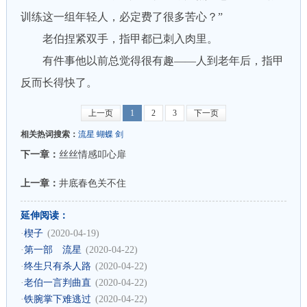
训练这一组年轻人，必定费了很多苦心？”
老伯捏紧双手，指甲都已刺入肉里。
有件事他以前总觉得很有趣——人到老年后，指甲
反而长得快了。
上一页
1
2
3
下一页
相关热词搜索：
流星
蝴蝶
剑
下一章：
丝丝情感叩心扉
上一章：
井底春色关不住
延伸阅读：
·
楔子
(2020-04-19)
·
第一部 流星
(2020-04-22)
·
终生只有杀人路
(2020-04-22)
·
老伯一言判曲直
(2020-04-22)
·
铁腕掌下难逃过
(2020-04-22)