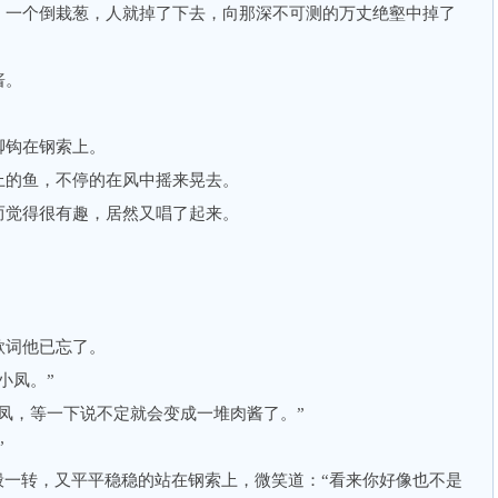
一个倒栽葱，人就掉了下去，向那深不可测的万丈绝壑中掉了
酱。
钩在钢索上。
的鱼，不停的在风中摇来晃去。
觉得很有趣，居然又唱了起来。
词他已忘了。
小凤。”
，等一下说不定就会变成一堆肉酱了。”
”
一转，又平平稳稳的站在钢索上，微笑道：“看来你好像也不是