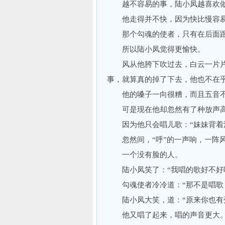
越不容易的事，陆小凤越喜欢
他走得并不快，因为快比慢容易
那个勾魂的使者，只有在后面
所以陆小凤觉得更愉快。
风从他胯下吹过去，白云一片片
事，就算真的掉了下去，他也不在
他的嗓子一向很糟，而且五音不
可是现在他却忽然有了种放声高
因为他只会唱儿歌：“妹妹背着泥
忽然间，“呼”的一声响，一阵风
一个没有脸的人。
陆小凤笑了：“我唱的歌好不好
勾魂使者冷冷道：“那不是唱歌，
陆小凤大笑，道：“原来你也有受
他又唱了起来，唱的声音更大