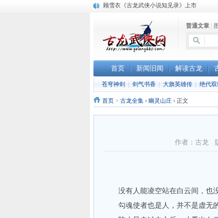
顾雪衣《古龙武侠小说知见录》上市
“武侠书库”查缺补漏活动圆满结束
普通文章
|
《古龙小说原貌探究》修订版已上市
首页
新闻旧闻
解读古龙
苍穹神剑
|
剑气书香
|
大旗英雄传
|
绝代双
首页
>
古龙全集
›
幽灵山庄
›
正文
作者：古龙 
没有人能凌空站在白云间，也没
勾魂使者也是人，并不是虚无的