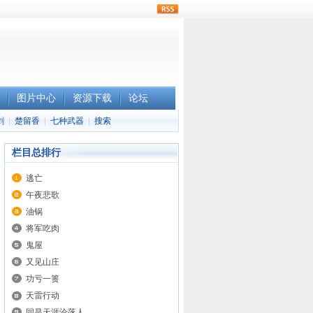
rss
图片中心
资源下载
论坛
剑
|
楚留香
|
七种武器
|
搜索
栏目总排行
逃亡
午夜悲歌
油锅
将军吃肉
鬼屋
又见山庄
功亏一篑
天雷行动
同是天涯沦落人