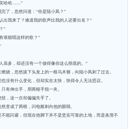
笑哈哈……”
了，忽然问道：“你是陆小凤？”
出我来了？难道我的歌声比我的人还要出名？”
？”
谁能唱这样的歌？”
”
虽多，却还没有一个做得像你这么彻底的。”
燃烧，忽然拔下头发上的一根乌木簪，向陆小凤刺了过去。
也没有什么变化，但却实在太快，快得令人无法思议。
只有伸出手，用两根手指一夹。
技，这一次却偏偏失手了。
然变成了两根，闪电般刺向他的眼睛。
不能闪避，但现在他脚下并不是坚实可靠的土地，而是条滑不