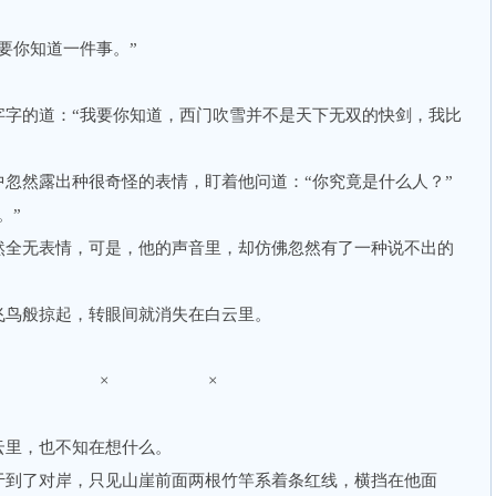
你知道一件事。”
的道：“我要你知道，西门吹雪并不是天下无双的快剑，我比
然露出种很奇怪的表情，盯着他问道：“你究竟是什么人？”
。”
全无表情，可是，他的声音里，却仿佛忽然有了一种说不出的
鸟般掠起，转眼间就消失在白云里。
× × ×
里，也不知在想什么。
到了对岸，只见山崖前面两根竹竿系着条红线，横挡在他面