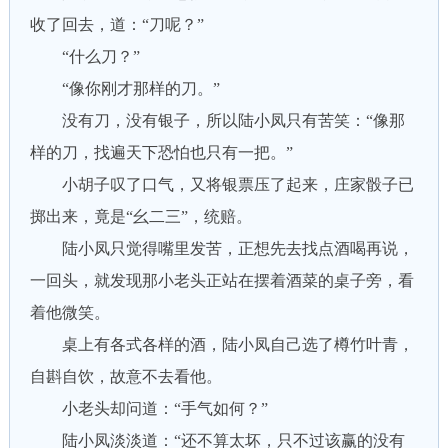
收了回去，道：“刀呢？”
“什么刀？”
“像你刚才那样的刀。”
没有刀，没有银子，所以陆小凤只有苦笑：“像那
样的刀，找遍天下恐怕也只有一把。”
小胡子叹了口气，又将银票压了起来，庄家骰子已
掷出来，竟是“幺二三”，统赔。
陆小凤只觉得嘴里发苦，正想先去找点酒喝再说，
一回头，就发现那小老头正站在摆着酒菜的桌子旁，看
着他微笑。
桌上有各式各样的酒，陆小凤自己选了樽竹叶青，
自斟自饮，故意不去看他。
小老头却问道：“手气如何？”
陆小凤淡淡道：“还不算太坏，只不过该赢的没有