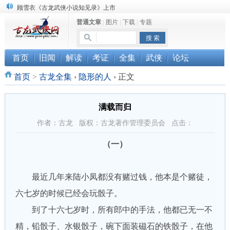
顾雪衣《古龙武侠小说知见录》上市
普通文章
|
图片
|
下载
|
专题
“武侠书库”查缺补漏活动圆满结束
《古龙小说原貌探究》修订版已上市
首页
旧闻
解读
考证
全集
武侠
论坛
首页
>
古龙全集
›
隐形的人
›
正文
满载而归
作者：古龙 版权：古龙著作管理委员会 点击：
（一）
最近几年来陆小凤都没有赌过钱，他本是个赌徒，
六七岁的时候已经会玩骰子。
到了十六七岁时，所有郎中的手法，他都已无一不
精，铅骰子、水银骰子，碗下面装磁石的铁骰子，在他