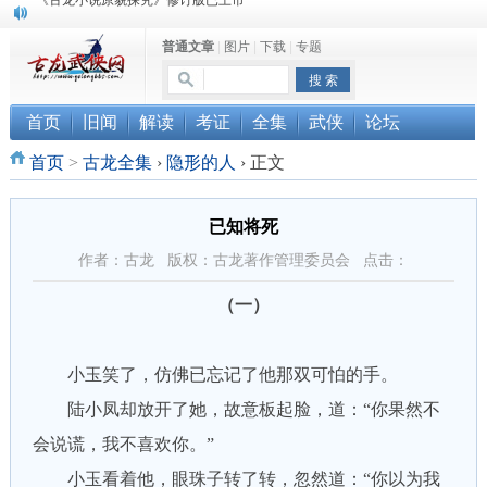
顾雪衣《古龙武侠小说知见录》上市
普通文章
|
图片
|
下载
|
专题
“武侠书库”查缺补漏活动圆满结束
《古龙小说原貌探究》修订版已上市
首页
旧闻
解读
考证
全集
武侠
论坛
首页
>
古龙全集
›
隐形的人
›
正文
已知将死
作者：古龙 版权：古龙著作管理委员会 点击：
（一）
小玉笑了，仿佛已忘记了他那双可怕的手。
陆小凤却放开了她，故意板起脸，道：“你果然不
会说谎，我不喜欢你。”
小玉看着他，眼珠子转了转，忽然道：“你以为我