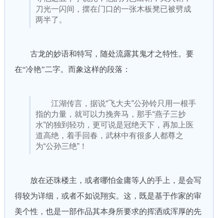
刀光一闪间，摆在门口的一张木板凳已被劈成
两半了。
古龙的妙语和特写，随处流露其鬼才之特性。要
在“冷艳”二字。而象这样的段落：
江湖传言，据说“飞大夫”公孙铃只用一根手
指的力量，就可以力挽奔马，那手“燕子三抄
水”的独到轻功，更可说是冠绝天下，再加上医
道高绝，着手回春，武林中有很多人都尊之
为“公孙三绝”！
放在还珠楼主，或者哪怕金庸等人的手上，是会写
得较为详细，或者不如说翔实。这，既是基于作家的审
美个性，也是一部作品其本身所要求的挥洒或浑厚的先