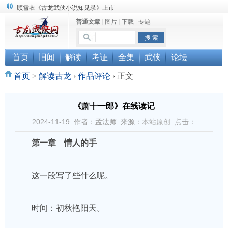
顾雪衣《古龙武侠小说知见录》上市
普通文章
|
图片
|
下载
|
专题
“武侠书库”查缺补漏活动圆满结束
《古龙小说原貌探究》修订版已上市
首页
旧闻
解读
考证
全集
武侠
论坛
首页
>
解读古龙
›
作品评论
›
正文
《萧十一郎》在线读记
2024-11-19 作者：孟法师 来源：
本站原创
点击：
第一章 情人的手
这一段写了些什么呢。
时间：初秋艳阳天。