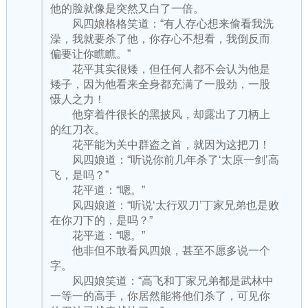
他的脸就像是突然又白了一倍。
风四娘格格笑道：“有人存心想来偷看我洗
澡，我就要杀了他，你存心不想看，我倒反而
偏要让你瞧瞧。”
花平其实很矮，但任何人都不会认为他是
矮子，因为他看来全身都充满了一股劲，一股
慑人之力！
他穿着件很长的黑披风，却露出了刀柄上
的红刀衣。
花平能为关中群盗之首，就因为这把刀！
风四娘道：“听说你前几年杀了‘太原一剑’高
飞，是吗？”
花平道：“嗯。”
风四娘道：“听说‘太行双刀’丁家兄弟也是败
在你刀下的，是吗？”
花平道：“嗯。”
他非但不敢看风四娘，甚至不愿多说一个
字。
风四娘笑道：“高飞和丁家兄弟都是武林中
一等一的高手，你居然能将他们杀了，可见你