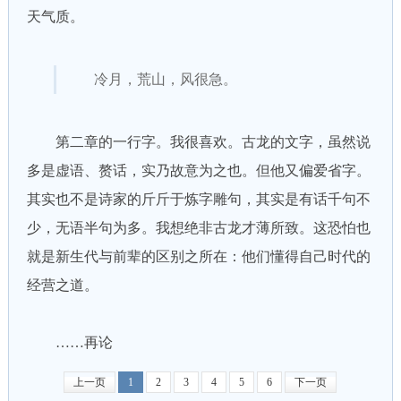
天气质。
冷月，荒山，风很急。
第二章的一行字。我很喜欢。古龙的文字，虽然说
多是虚语、赘话，实乃故意为之也。但他又偏爱省字。
其实也不是诗家的斤斤于炼字雕句，其实是有话千句不
少，无语半句为多。我想绝非古龙才薄所致。这恐怕也
就是新生代与前辈的区别之所在：他们懂得自己时代的
经营之道。
……再论
上一页
1
2
3
4
5
6
下一页