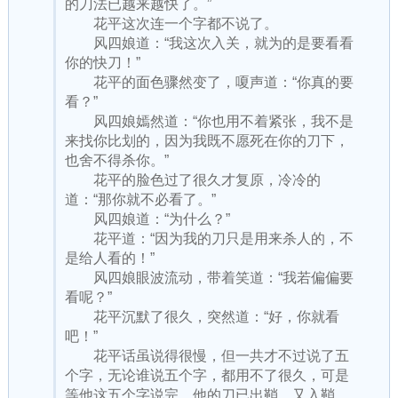
的刀法已越来越快了。”
花平这次连一个字都不说了。
风四娘道：“我这次入关，就为的是要看看
你的快刀！”
花平的面色骤然变了，嗄声道：“你真的要
看？”
风四娘嫣然道：“你也用不着紧张，我不是
来找你比划的，因为我既不愿死在你的刀下，
也舍不得杀你。”
花平的脸色过了很久才复原，冷冷的
道：“那你就不必看了。”
风四娘道：“为什么？”
花平道：“因为我的刀只是用来杀人的，不
是给人看的！”
风四娘眼波流动，带着笑道：“我若偏偏要
看呢？”
花平沉默了很久，突然道：“好，你就看
吧！”
花平话虽说得很慢，但一共才不过说了五
个字，无论谁说五个字，都用不了很久，可是
等他这五个字说完，他的刀已出鞘，又入鞘，