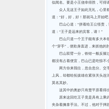
似闻名。要是小王侥幸得胜，可得
众人见这王子如此无礼，心里都是
道：“好，好，好！那就马上开始吧
巴山心道：“拼着给王公怪责，我
道：“王子是远来的宾客，请！”
巴山只道一个王子能有多大本领
个“穿手”，便欺身直进，来抓他的
巴山双臂一分，铁钳一般反箍过
都没有占着便宜，巴山已是吃惊不
两方你来我往，忽合忽分。交手
上风，却都给拓拔雄在紧张关头连
莫名其妙。
这其中的奥妙只有楚平原看得
原来这回纥王子竟是具有上乘武
夹杂着擒拿手法。不过，他对于摔