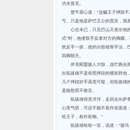
功夫冒充。
楚平原心道：“这贼王子摔跤不及
亏。只是他是萨巴王公的贵宾，我
心念未已，只见巴山又使出他的绝
式”时，他便双手反拿对方的脚踝
然反手一抓，使的分筋错骨手法，
四脚朝天。
伊克昭盟族人大惊，连忙跑去抢救
出拓拔雄不是依照摔跤的规矩胜他
几个摔跤好手虽觉可疑，但拓拔雄
是敢怒而不敢言。
拓拔雄得意洋洋，走回去向萨香贝
心里气愤，可还不能不装作笑面道
给王子，权作彩物。”
拓拔雄哈哈一笑，说道：“骏马，