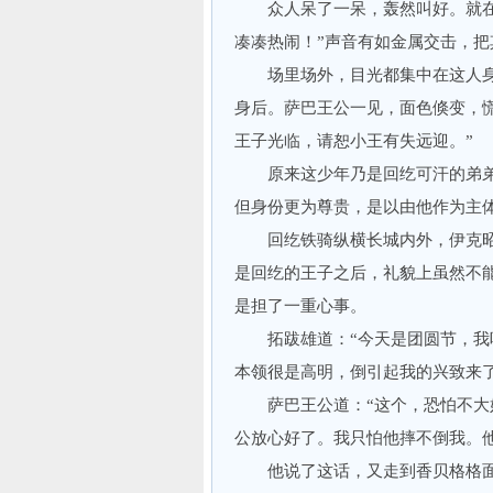
众人呆了一呆，轰然叫好。就在此
凑凑热闹！”声音有如金属交击，
场里场外，目光都集中在这人身
身后。萨巴王公一见，面色倏变，
王子光临，请恕小王有失远迎。”
原来这少年乃是回纥可汗的弟弟
但身份更为尊贵，是以由他作为主
回纥铁骑纵横长城内外，伊克昭
是回纥的王子之后，礼貌上虽然不
是担了一重心事。
拓跋雄道：“今天是团圆节，我听
本领很是高明，倒引起我的兴致来
萨巴王公道：“这个，恐怕不大好
公放心好了。我只怕他摔不倒我。
他说了这话，又走到香贝格格面前