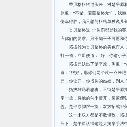
香贝格格转过头来，对楚平原和颜
原道：“不错。若蒙格格允许，我
侥幸得胜，我只想与格格单独说几句
香贝格格道：“你们都是我的客人
应你们的要求。只不知王子可愿和
拓拔雄为香贝格格的美色而来，
打一顿，立即便道：“好，你这小子
拓拔元认出了楚平原，叫道：“好
道：“很好，那你们两个就一齐来吧
元，你让开，你找你的姑娘，别来
拓拔雄迅若怒狮，不待楚平原摆
掌一拨，将他的勾手带开，膝盖便
盖。楚平原脚跟一旋，双方招式都
这一来双方都是不敢轻敌，拓拔
压下，楚平原认得这是大擒拿手法中