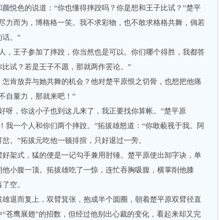
悦色的说道：“你也懂得摔跤吗？你是想和王子比试？”楚平
愿尽力而为，博格格一笑。我不求彩物，也不敢求格格共舞，倘若
话。”
，王子参加了摔跤，你当然也是可以。你们哪个得胜，我都答
你比试？若是王子不愿，那就两作罢论。”
怎肯放弃与她共舞的机会？他对楚平原恨之切骨，也想把他痛
不自量力，那就来吧！”
呀，你这小子也到这儿来了，我正要找你算帐。”楚平原
！我一个人和你们两个摔跤。”拓拔雄怒道：“你敢藐视于我。阿
打岔。”拓拔元吃他一顿排揎，只好退过一旁。
好架式，猛的便是一记勾手兼用肘锤。楚平原使出卸字诀，单
朝他小腹一顶。拓拔雄吃了一惊，连忙吞胸吸腹，横掌削他膝
落了空。
雄退而复上，双臂箕张，抱成半个圆圈，朝着楚平原双臂径直
“苍鹰展翅”的招数，但经过他别出心裁的变化，看起来却又完