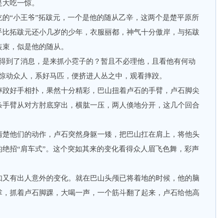
是大吃一惊。
“小王爷”拓跋元，一个是他的随从乙辛，这两个是楚平原所
乎比拓跋元还小几岁的少年，衣服丽都，神气十分傲岸，与拓跋
装束，似是他的随从。
到了消息，是来抓小霓子的？暂且不必理他，且看他有何动
不惊动众人，系好马匹，便挤进人丛之中，观看摔跤。
跤好手相扑，果然十分精彩，巴山扭着卢石的手臂，卢石脚尖
条手臂从对方肘底穿出，横肱一压，两人倏地分开，这几个回合
。
楚他们的动作，卢石突然身躯一矮，把巴山扛在肩上，将他头
绝招“肩车式”。这个突如其来的变化看得众人眉飞色舞，彩声
又有出人意外的变化。就在巴山头颅已将着地的时候，他的脑
掌，抓着卢石脚踝，大喝一声，一个筋斗翻了起来，卢石给他高
。