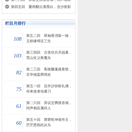
第四五回 覆雨翻云淆黑白，含沙射影
栏目月排行
第五二回 翠袖香消留一脉，
108
玉钗缘缔证三生
第三四回 古堡伏兵开战幕，
103
荒山仗义救魔头
第二三回 客路飘蓬孤客恨，
82
京华倾盖两情欢
第五一回 且作沙弥权礼佛，
75
何来使者动屠刀
第〇六回 异议交腾推首领，
61
同声相应属何人
第五十回 莽莽乾坤谁作主，
60
茫茫恩怨此从头