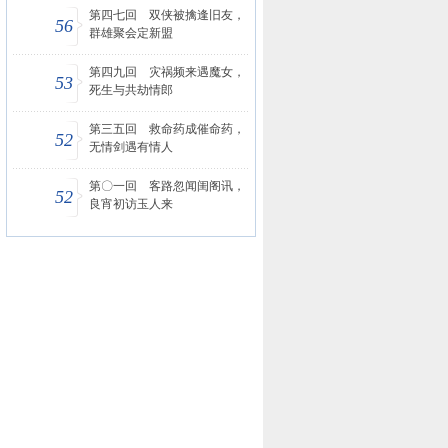
第四七回 双侠被擒逢旧友，
56
群雄聚会定新盟
第四九回 灾祸频来遇魔女，
53
死生与共劫情郎
第三五回 救命药成催命药，
52
无情剑遇有情人
第〇一回 客路忽闻闺阁讯，
52
良宵初访玉人来