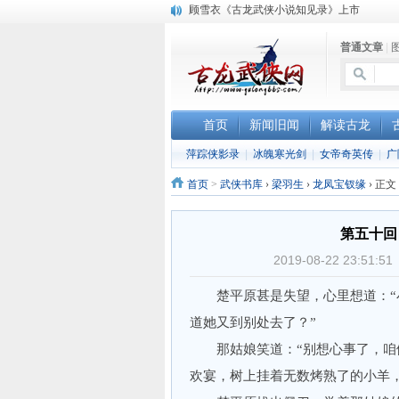
顾雪衣《古龙武侠小说知见录》上市
“武侠书库”查缺补漏活动圆满结束
普通文章
|
《古龙小说原貌探究》修订版已上市
首页
新闻旧闻
解读古龙
萍踪侠影录
|
冰魄寒光剑
|
女帝奇英传
|
广
首页
>
武侠书库
›
梁羽生
›
龙凤宝钗缘
›
正文
第五十回
2019-08-22 23
楚平原甚是失望，心里想道：“小
道她又到别处去了？”
那姑娘笑道：“别想心事了，咱们
欢宴，树上挂着无数烤熟了的小羊