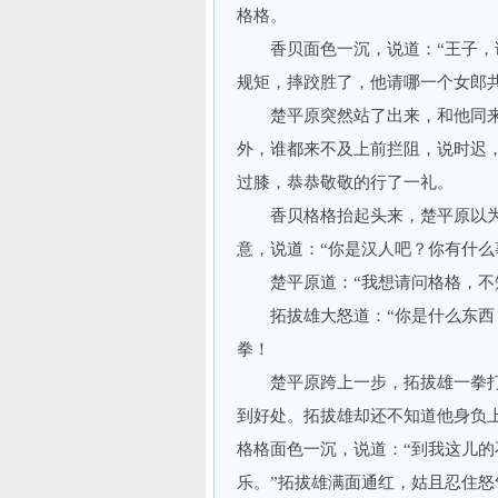
格格。
香贝面色一沉，说道：“王子，请
规矩，摔跤胜了，他请哪一个女郎
楚平原突然站了出来，和他同来一
外，谁都来不及上前拦阻，说时迟
过膝，恭恭敬敬的行了一礼。
香贝格格抬起头来，楚平原以为
意，说道：“你是汉人吧？你有什么
楚平原道：“我想请问格格，不知
拓拔雄大怒道：“你是什么东西？
拳！
楚平原跨上一步，拓拔雄一拳打空
到好处。拓拔雄却还不知道他身负
格格面色一沉，说道：“到我这儿
乐。”拓拔雄满面通红，姑且忍住怒