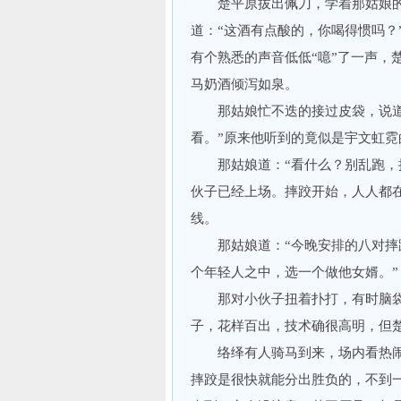
楚平原拔出佩刀，学着那姑娘的
道：“这酒有点酸的，你喝得惯吗？
有个熟悉的声音低低“噫”了一声，
马奶酒倾泻如泉。
那姑娘忙不迭的接过皮袋，说道：
看。”原来他听到的竟似是宇文虹
那姑娘道：“看什么？别乱跑，摔
伙子已经上场。摔跤开始，人人都
线。
那姑娘道：“今晚安排的八对摔跤
个年轻人之中，选一个做他女婿。”
那对小伙子扭着扑打，有时脑袋
子，花样百出，技术确很高明，但
络绎有人骑马到来，场内看热闹
摔跤是很快就能分出胜负的，不到