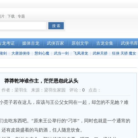
图片
|
下载
|
专题
古龙考证
媒体古龙
武侠百家
原创文学
古龙全集
武侠书库
陵剑
|
大唐游侠传
|
慧剑心魔
|
武当一剑
|
飞凤潜龙
|
武林天骄
|
狂侠 天骄 魔女
 莽莽乾坤谁作主，茫茫恩怨此从头
:51:51 作者：梁羽生 来源：梁羽生家园 评论：
0
点击：
霓子若在这儿，应该与王公父女同在一起，却怎的不见她？难
去吃东西吧。”原来王公举行的“刁羊”，同时也就是一个通宵的
，还有皮袋盛着的马奶酒，任人随意饮食。