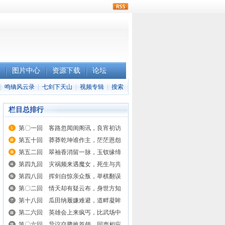
rss
图片中心
资源下载
论坛
|
鸣镝风云录
|
七剑下天山
|
视频专辑
|
搜索
栏目总排行
第〇一回 客路忽闻闺阁讯，良宵初访
第五十回 莽莽乾坤谁作主，茫茫恩怨
第五二回 翠袖香消留一脉，玉钗缘缔
第四九回 灾祸频来遇魔女，死生与共
第四八回 挥剑自惊亲众叛，举棋翻误
第〇二回 情天却有疑云布，身世方知
第十八回 瓜田纳履嫌难避，道畔凝眸
第二六回 英雄会上来疯丐，比武场中
第〇六回 异议交腾推首领，同声相应