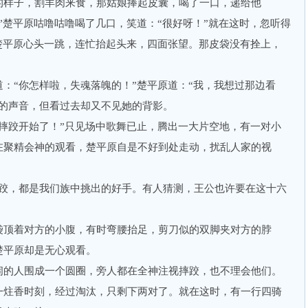
样子，割羊肉来食，那姑娘捧起皮囊，喝了一口，递给他
”楚平原咕噜咕噜喝了几口，笑道：“很好呀！”就在这时，忽听得
楚平原心头一跳，连忙抬起头来，四面张望。那皮袋没有拴上，
“你怎样啦，失魂落魄的！”楚平原道：“我，我想过那边看
霓的声音，但看过去却又不见她的背影。
跤开始了！”只见场中歌舞已止，腾出一大片空地，有一对小
在聚精会神的观看，楚平原自是不好到处走动，扰乱人家的视
，都是我们族中挑出的好手。有人猜测，王公也许要在这十六
顶着对方的小腹，有时弯腰抬足，剪刀似的双脚夹对方的脖
楚平原却是无心观看。
的人围成一个圆圈，旁人都在全神注视摔跤，也不理会他们。
一炷香时刻，经过淘汰，只剩下两对了。就在这时，有一行四骑