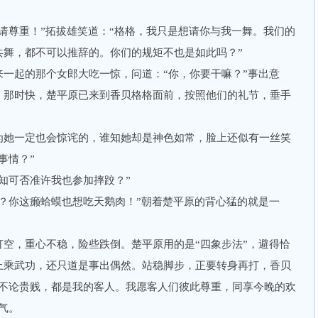
尊重！”拓拔雄笑道：“格格，我只是想请你与我一舞。我们的
共舞，都不可以推辞的。你们的规矩不也是如此吗？”
起的那个女郎大吃一惊，问道：“你，你要干嘛？”事出意
，那时快，楚平原已来到香贝格格面前，按照他们的礼节，垂手
她一定也会惊诧的，谁知她却是神色如常，脸上还似有一丝笑
事情？”
可否准许我也参加摔跤？”
你这癞蛤蟆也想吃天鹅肉！”朝着楚平原的背心猛的就是一
，重心不稳，险些跌倒。楚平原用的是“四象步法”，避得恰
上乘武功，还只道是事出偶然。站稳脚步，正要转身再打，香贝
的不论贵贱，都是我的客人。我愿客人们彼此尊重，同享今晚的欢
气。