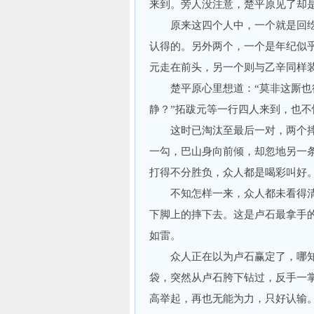
来到。旁人没注意，楚平原见了却
原来这四个人中，一个就是回纥的
认得的。另外两个，一个是年纪似
元走在前头，另一个则与乙辛同样
楚平原心里想道：“莫非这厮也得
静？”拓跋元等一行四人来到，也
这时已淘汰至最后一对，两个摔
一勾，巴山身向前倾，却忽地另一
打得不分胜负，众人都是喝彩叫好
不知怎样一来，众人都未看得清
下脚上的摔下去。这是卢石最拿手的
如雷。
众人正在以为卢石赢定了，哪知
袋，突然从卢石胯下钻过，反手一
高举起，再也无能为力，只好认输