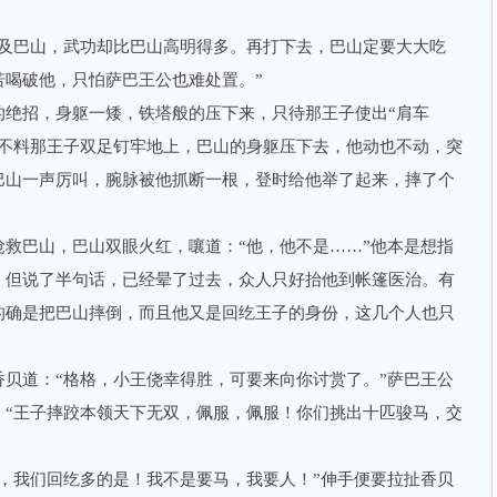
巴山，武功却比巴山高明得多。再打下去，巴山定要大大吃
若喝破他，只怕萨巴王公也难处置。”
招，身躯一矮，铁塔般的压下来，只待那王子使出“肩车
。不料那王子双足钉牢地上，巴山的身躯压下去，他动也不动，突
巴山一声厉叫，腕脉被他抓断一根，登时给他举了起来，摔了个
巴山，巴山双眼火红，嚷道：“他，他不是……”他本是想指
，但说了半句话，已经晕了过去，众人只好抬他到帐篷医治。有
的确是把巴山摔倒，而且他又是回纥王子的身份，这几个人也只
道：“格格，小王侥幸得胜，可要来向你讨赏了。”萨巴王公
：“王子摔跤本领天下无双，佩服，佩服！你们挑出十匹骏马，交
我们回纥多的是！我不是要马，我要人！”伸手便要拉扯香贝