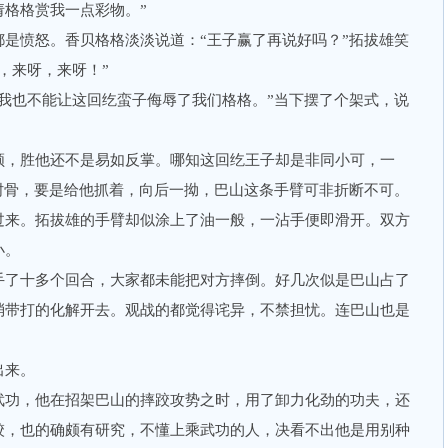
请格格赏我一点彩物。”
愤怒。香贝格格淡淡说道：“王子赢了再说好吗？”拓拔雄笑
，来呀，来呀！”
也不能让这回纥蛮子侮辱了我们格格。”当下摆了个架式，说
，胜他还不是易如反掌。哪知这回纥王子却是非同小可，一
肘骨，要是给他抓着，向后一拗，巴山这条手臂可非折断不可。
来。拓拔雄的手臂却似涂上了油一般，一沾手便即滑开。双方
小。
了十多个回合，大家都未能把对方摔倒。好几次似是巴山占了
消带打的化解开去。观战的都觉得诧异，不禁担忧。连巴山也是
出来。
功，他在招架巴山的摔跤攻势之时，用了卸力化劲的功夫，还
跤，也的确颇有研究，不懂上乘武功的人，决看不出他是用别种