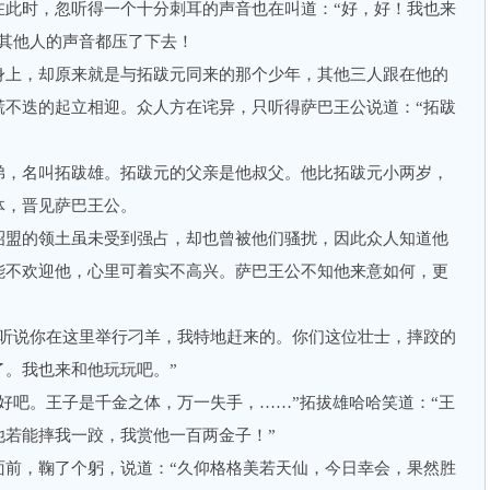
时，忽听得一个十分刺耳的声音也在叫道：“好，好！我也来
把其他人的声音都压了下去！
上，却原来就是与拓跋元同来的那个少年，其他三人跟在他的
慌不迭的起立相迎。众人方在诧异，只听得萨巴王公说道：“拓跋
，名叫拓跋雄。拓跋元的父亲是他叔父。他比拓跋元小两岁，
体，晋见萨巴王公。
盟的领土虽未受到强占，却也曾被他们骚扰，因此众人知道他
能不欢迎他，心里可着实不高兴。萨巴王公不知他来意如何，更
说你在这里举行刁羊，我特地赶来的。你们这位壮士，摔跤的
了。我也来和他玩玩吧。”
吧。王子是千金之体，万一失手，……”拓拔雄哈哈笑道：“王
他若能摔我一跤，我赏他一百两金子！”
，鞠了个躬，说道：“久仰格格美若天仙，今日幸会，果然胜