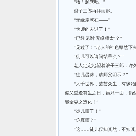
“唔！起来吧。”
浪子三郎再拜而起。
“无缘庵就在——”
“为师的去过了！”
“已经见到‘无缘师太’？”
“见过了！”老人的神色黯然下
“徒儿可以请问结果么？”
老人定定地望着浪子三郎，许久—
“徒儿愚昧，请师父明示？”
“大千世界，芸芸众生，有缘始能
偏又重逢有生之日，虽只一面，仍然
能全委之造化！”
“徒儿懂了！”
“你真懂？”
“这……徒儿仅知其然，不知其