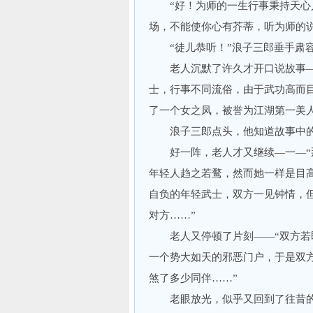
“好！为师的一生行事秉持天心人
场，不能使你心有芥蒂，听为师的说
“徒儿恭听！”浪子三郎垂手肃
老人沉默了许久才开口说故事——
士，行事不同流俗，由于武功高而
了一个女之凤，被誉为江湖第一美人
浪子三郎点头，他知道故事中的
好一阵，老人才又继续—一—“那
年轻人趋之若鹜，然而她一样是目
自负的年轻武士，双方一见钟情，
对方……”
老人又停顿了片刻——“双方若即
一个势大如天的邪恶门户，于是双
煞了多少同伴……”
老眼放光，似乎又回到了往昔的