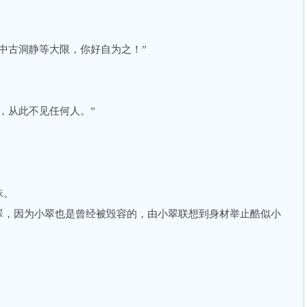
古洞静等大限，你好自为之！”
从此不见任何人。”
珠。
，因为小翠也是曾经被毁容的，由小翠联想到身材举止酷似小