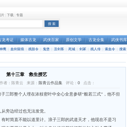
图片
|
下载
|
专题
古龙考证
媒体古龙
武侠百家
原创文学
古龙全集
武侠书库
神鹰
|
血剑留痕
|
残肢令
|
鬼堡
|
丑剑客
|
死城
|
剑冢
|
残人传
|
索血令
|
搜索
第十三章 救生授艺
9:21 作者：陈青云 来源：
陈青云作品集
评论：
0
点击：
子三郎整个人埋在浓枝密叶中全心全意参研“般若三式”，他不但
从旁边经过也无法发觉。
有时简直不能以道里计。浪子三郎的武道天才，他现在不是习