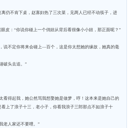
离仍不肯下桌，赵寡妇热了三次菜，见两人已经不动筷子，进
眼皮：“你说你碰上一个俏妞从背后看很像小小妞，那正面呢？”
说不定你将来会碰上—百个，这是你太想她的缘故，她真的毫
破头去追。”
看得起我，她公然骂我想娶她是做梦，哼！这本来是她自己的
是看上了浪子十三，老小子，你看我浪子三郎那点不如浪子十
老人家还不要哩。”