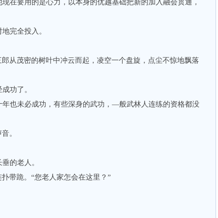
他现在要用的是心力，以本身的优越基础把新的加入融会贯通，
地完全投入。
郎从茂密的树叶中冲云而起，凌空一个盘旋，点尘不惊地飘落
成功了。
年也未必成功，有些深身的武功，—般武林人连练的资格都没
声音。
。
垂的老人。
扑带跪。“您老人家怎会在这里？”