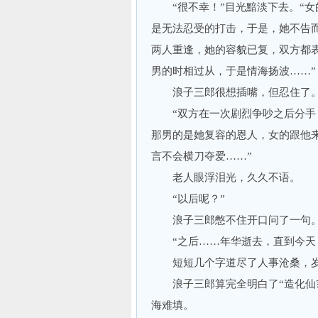
“很不幸！”目光黯淡下去。“女
是无法忍受的打击，于是，她不告
两人重逢，她的容貌已复，双方都
男的时相过从，于是情海扬波……”
浪子三郎很想插嘴，但忍住了
“双方在一次剧烈争吵之后分手，
那男的是她复容的恩人，女的跟他
言不会横刀夺爱……”
老人眼浮泪光，久久不语。
“以后呢？”
浪子三郎憋不住开口问了一句
“之后……年华逝去，直到今天
短短几个字道尽了人事沧桑，岁
浪子三郎算完全明白了“造化仙翁
海难填。