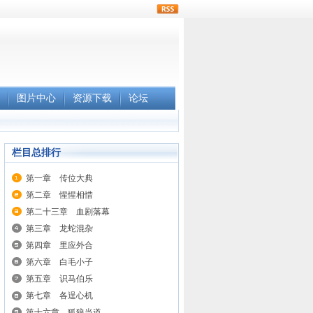
rss
图片中心
资源下载
论坛
栏目总排行
第一章 传位大典
第二章 惺惺相惜
第二十三章 血剧落幕
第三章 龙蛇混杂
第四章 里应外合
第六章 白毛小子
第五章 识马伯乐
第七章 各逞心机
第十六章 狐狼当道