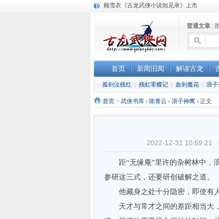
顾雪衣《古龙武侠小说知见录》上市
“武侠书库”查缺补漏活动圆满结束
普通文章
|
《古龙小说原貌探究》修订版已上市
首页
新闻旧闻
解读古龙
孤剑泣残红
|
残虹零蝶记
|
血剑魔花
|
浪子
首页
>
武侠书库
›
陈青云
›
浪子神鹰
›
正文
2022-12-31 10:5
距“无缘庵”里许的杂树林中，浪
参研这三式，还要研创破解之道。
他藏身之处十分隐密，即使有人
天才与常才之间的差距相当大，