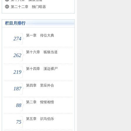
第二十二章 独门暗器
栏目月排行
第一章 传位大典
274
第十六章 狐狼当道
262
第十四章 溪边裸尸
219
第四章 里应外合
187
第二章 惺惺相惜
88
第五章 识马伯乐
75