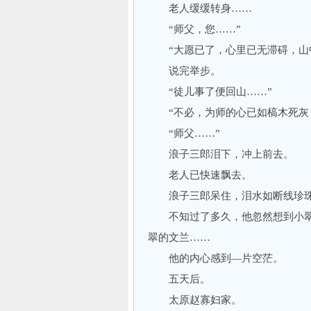
老人缓缓转身……
“师父，您……”
“大愿已了，心里已无滞碍，山中
说完举步。
“徒儿事了便回山……”
“不必，为师的心已如槁木死灰，
“师父……”
浪子三郎泪下，冲上前去。
老人已快速飘去。
浪子三郎呆住，泪水如断线珍
不知过了多久，他忽然想到小翠
翠的文兰……
他的内心感到—片空茫。
五天后。
太原赵寡妇家。