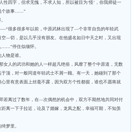
性四字，但求无愧，不求人知，所以被目为‘怪’，你我师徒一
个故事……”
容。
“很多很多年以前，中原武林出现了—个非常自负的年轻武
目空—切，是以几乎没有朋友。在他盛名如日中天之时，又出现
……”停住似缅怀。
人物是谁。
女人的武功和她的人一样超凡绝俗，风靡了整个中原道，无数
高于顶，对一般同道年轻武士不屑一顾。有一天，她碰到了那个
但心里有意表面上丝毫不露，因为双方个性都倔，谁也不愿将就
若离过了数年，在—次偶然的机会中，双方不期然地共同对付
方距离一下子拉近，论及了婚嫁，龙凤之配，幸福可期，不知羡
绮梦里。