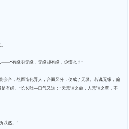
去。
—“有缘实无缘，无缘却有缘，你懂么？”
会合，然而造化弄人，合而又分，便成了无缘。若说无缘，偏
是有缘。”长长吐—口气又道：“天意谓之命，人意谓之孽，不
所以然。”