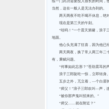
练一门武功需要投入很长的时间，
当然，这在一般人是无法办到的。
两天两夜不吃不喝不休息，绝对
现在是第三天的午刻。
“哇呜！”一个震天第啸，浪子三
地面。
他心头充满了狂喜，因为他已经
两天两夜，换了常人两三年二十
有，秉赋问题。
“何事如此忘形？”苍劲震耳的
浪子三郎陡吃一惊，立即转身
五步之外，兀立着，—个白眉长
“师父！”浪子三郎欢叫—声，连
“被你那声鬼叫招来的。”
“师父……就在附近？”