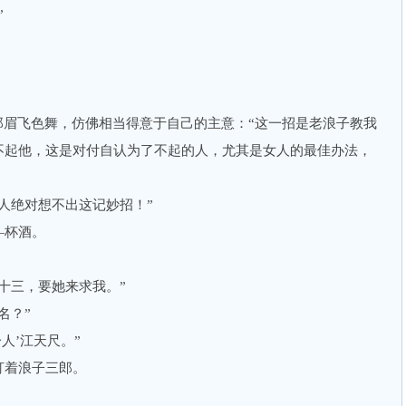
”
眉飞色舞，仿佛相当得意于自己的主意：“这一招是老浪子教我
不起他，这是对付自认为了不起的人，尤其是女人的最佳办法，
绝对想不出这记妙招！”
杯酒。
三，要她来求我。”
名？”
人’江天尺。”
着浪子三郎。