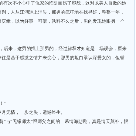
的有次不小心中了仇家的陷阱而伤了容貌，这对以美人自傲的她
而别，人从江湖道上消失，那男的疯狂地在找寻好，整整一年，
表庆幸，以为好事 可偕，孰料不久之后，男的发现她跟另一个
。
后来，这男的找上那男的，经过解释才知道是—场误会，原来
来往是基于感激之情并未变心，那男的坦白承认深爱女的，但誓
。
！”
月无情，一步之失，遗憾终生。
”与“无缘师太”跟师父之间的—幕情海悲剧，真是情天莫补，恨