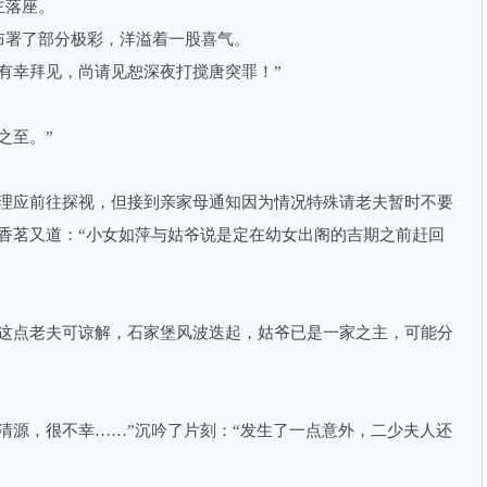
落座。
署了部分极彩，洋溢着一股喜气。
幸拜见，尚请见恕深夜打搅唐突罪！”
之至。”
应前往探视，但接到亲家母通知因为情况特殊请老夫暂时不要
香茗又道：“小女如萍与姑爷说是定在幼女出阁的吉期之前赶回
点老夫可谅解，石家堡风波迭起，姑爷已是一家之主，可能分
源，很不幸……”沉吟了片刻：“发生了一点意外，二少夫人还