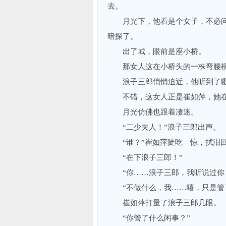
去。
月光下，他看是个女子，不必问
暗探了。
出了城，眼前是座小桥。
那女人这在小桥头的一株弯腰柳
浪子三郎悄悄迫近，他听到了啜
不错，这女人正是崔如萍，她在
月光仿佛也跟着凄迷。
“二少夫人！”浪子三郎出声。
“谁？”崔如萍陡吃—惊，拭泪
“在下浪子三郎！”
“你……浪子三郎，我听说过你，
“不做什么，我……嘻，只是管
崔如萍打量了浪子三郎几眼。
“你管了什么闲事？”