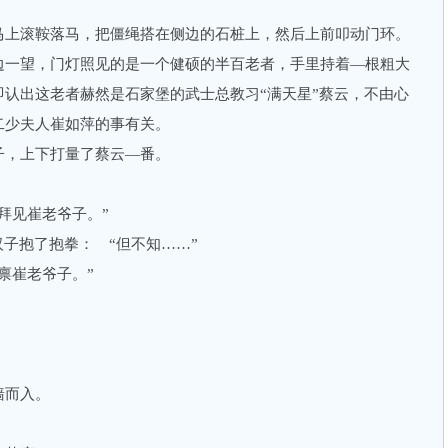
上滚鞍落马，把僵绳搭在侧边的石桩上，然后上前叩动门环。
一望，门灯照见的是一个健硕的半百老者，手里持着—根粗大
认出这老者赫然是石家堡的武士总教习“满天星”蔡云，不由心
二少夫人崔如萍的事有关。
，上下打量了蔡云—番。
见崔老爷子。”
子抱了抱拳： “但不知……”
崔老爷子。”
。
而入。