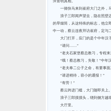
萍查明真相。
一骑快马来到崔府大门之外，马
浪子三郎闻声望去，隐在照壁边
的旱烟筒，从这特殊的标志，他立即
中一动，蔡云连夜拜访崔府，定与
大门打开，应门的是个中年汉子
“请问……”
“老夫石家堡蔡总教习，专程来拜
“哦！蔡总教习，失敬！”中年汉
“老夫奉二公子之命，有要事面禀
“请进稍待，容小的通报！”
“有劳！”
蔡云跨进门槛，大门随即关上
浪子三郎摸摸头，绕到侧方越墙
大厅里。