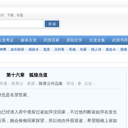
图片
|
下载
|
专题
古龙考证
媒体古龙
武侠百家
原创文学
古龙全集
武侠书库
神鹰
|
血剑留痕
|
残肢令
|
鬼堡
|
丑剑客
|
死城
|
剑冢
|
残人传
|
索血令
|
搜索
第十六章 狐狼当道
6:00 作者：陈青云 来源：
陈青云作品集
评论：
0
点击：
也是名望世家。
已经潜入府中查探过崔如萍没回家，不过他判断崔如萍在发生
所系，她会偷偷回家探望，所以他在外面巡逡，希望能碰上崔如