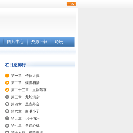
rss
图片中心
资源下载
论坛
栏目总排行
第一章 传位大典
第二章 惺惺相惜
第二十三章 血剧落幕
第三章 龙蛇混杂
第四章 里应外合
第六章 白毛小子
第五章 识马伯乐
第七章 各逞心机
第十六章 狐狼当道