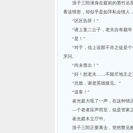
浪子三郎潜身在庭前的墨竹丛里，
看这情形，却似乎是如萍私会情人
“区区告辞！”
“请上复二公子，老夫自有裁夺
“是！”
“对于，信上说那不肖之徒是个年
牙问。
“尚未查出！”
“好！恕老夫……不能尽地主之
“岂敢，谢老英雄接见。”
“送客！”
崔光庭大吼了一声，在这种情况
—个老者应声而至，似是管家之
崔光庭木立厅中。
浪子三郎正要离去，突然瞥见檐