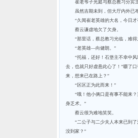
崔老爷子光庭与蔡总教习分宾主
虽然吉期未到，但大厅内外已布
“久闻崔老英雄的大名，今日才有
蔡云谦虚地欠了欠身。
“那里话，蔡总教习光临，难得
“老英雄—向健朗。”
“托福，还好！石堡主不幸中风理
去，也就只好虚悬此心了！”啜了口
来，想来已在路上？”
“区区正为此而来！”
“哦！他小俩口是有事不能来？这
身乏术。”
蔡云很为难地笑笑。
“二公子与二少夫人本来已到了清
没到家？”