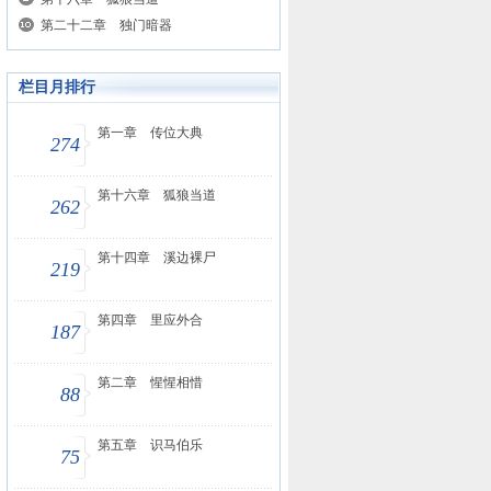
第二十二章 独门暗器
栏目月排行
第一章 传位大典
274
第十六章 狐狼当道
262
第十四章 溪边裸尸
219
第四章 里应外合
187
第二章 惺惺相惜
88
第五章 识马伯乐
75