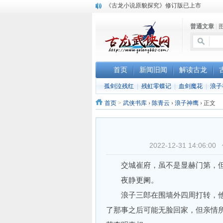
顾雪衣《古龙武侠小说知见录》上市
“武侠书库”查缺补漏活动圆满结束
普通文章
|
《古龙小说原貌探究》修订版已上市
首页
新闻旧闻
解读古龙
孤剑泣残红
|
残虹零蝶记
|
血剑魔花
|
浪子
首页
>
武侠书库
›
陈青云
›
浪子神鹰
›
正文
2022-12-31 14:0
交城崔府，虽不是显赫门第，但
夜静更阑。
浪子三郎在围墙外四周打转，他
了那事之后可能无脸回家，但亲情