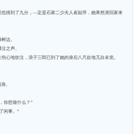
也猜到了九分，—定是石家二少夫人崔如萍，她果然潜回家来
树边。
泣之声。
伤心地饮泣，浪子三郎已到了她的身后八尺处地兀自未觉。
回身。
你想做什么？”
了闲事。”