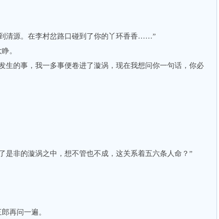
清源。在李村岔路口碰到了你的丫环香香……”
大睁。
生的事，我一多事便卷进了漩涡，现在我想问你一句话，你必
是非的漩涡之中，想不管也不成，这关系着五六条人命？”
郎再问一遍。