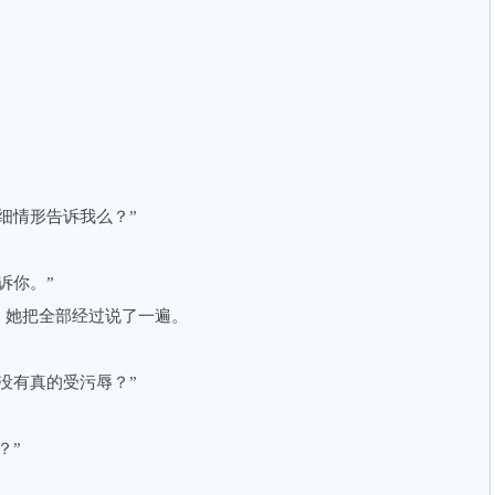
情形告诉我么？”
诉你。”
她把全部经过说了一遍。
有真的受污辱？”
？”