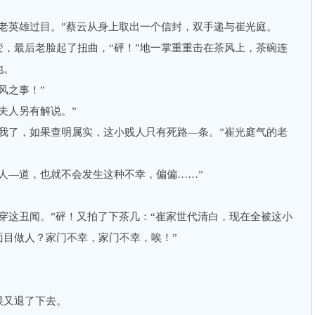
英雄过目。”蔡云从身上取出一个信封，双手递与崔光庭。
最后老脸起了扭曲，“砰！”地一掌重重击在茶风上，茶碗连
地。
风之事！”
人另有解说。”
了，如果查明属实，这小贱人只有死路—条。”崔光庭气的老
—道，也就不会发生这种不幸，偏偏……”
这丑闻。”砰！又拍了下茶几：“崔家世代清白，现在全被这小
面目做人？家门不幸，家门不幸，唉！”
又退了下去。