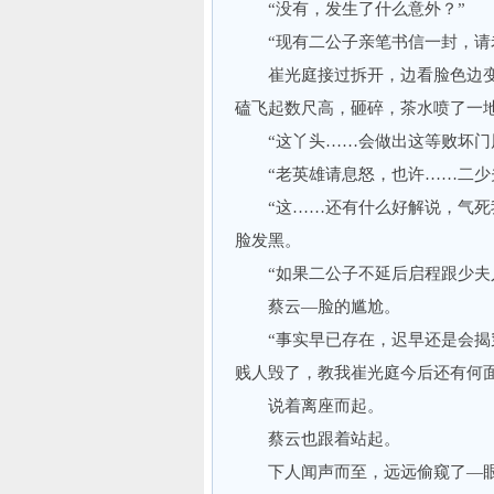
“没有，发生了什么意外？”
“现有二公子亲笔书信一封，请老
崔光庭接过拆开，边看脸色边变，
磕飞起数尺高，砸碎，茶水喷了一
“这丫头……会做出这等败坏门
“老英雄请息怒，也许……二少夫
“这……还有什么好解说，气死我
脸发黑。
“如果二公子不延后启程跟少夫人
蔡云—脸的尴尬。
“事实早已存在，迟早还是会揭穿
贱人毁了，教我崔光庭今后还有何
说着离座而起。
蔡云也跟着站起。
下人闻声而至，远远偷窥了—眼