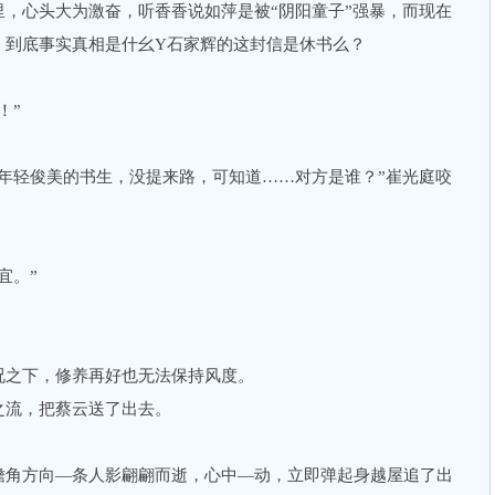
心头大为激奋，听香香说如萍是被“阴阳童子”强暴，而现在
，到底事实真相是什幺Y石家辉的这封信是休书么？
！”
轻俊美的书生，没提来路，可知道……对方是谁？”崔光庭咬
宜。”
之下，修养再好也无法保持风度。
流，把蔡云送了出去。
角方向—条人影翩翩而逝，心中—动，立即弹起身越屋追了出