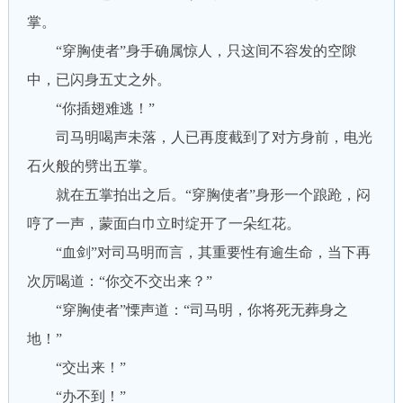
掌。
“穿胸使者”身手确属惊人，只这间不容发的空隙
中，已闪身五丈之外。
“你插翅难逃！”
司马明喝声未落，人已再度截到了对方身前，电光
石火般的劈出五掌。
就在五掌拍出之后。“穿胸使者”身形一个踉跄，闷
哼了一声，蒙面白巾立时绽开了一朵红花。
“血剑”对司马明而言，其重要性有逾生命，当下再
次厉喝道：“你交不交出来？”
“穿胸使者”慄声道：“司马明，你将死无葬身之
地！”
“交出来！”
“办不到！”