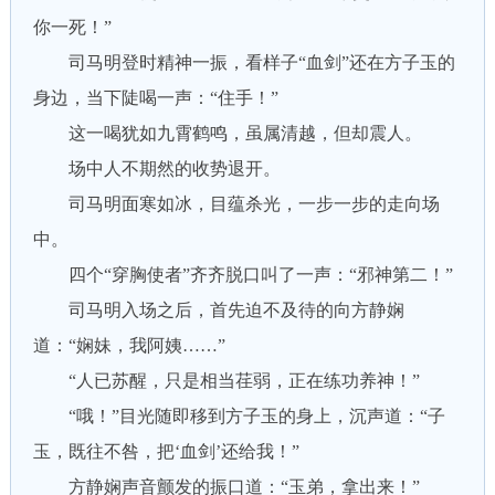
你一死！”
司马明登时精神一振，看样子“血剑”还在方子玉的
身边，当下陡喝一声：“住手！”
这一喝犹如九霄鹤鸣，虽属清越，但却震人。
场中人不期然的收势退开。
司马明面寒如冰，目蕴杀光，一步一步的走向场
中。
四个“穿胸使者”齐齐脱口叫了一声：“邪神第二！”
司马明入场之后，首先迫不及待的向方静娴
道：“娴妹，我阿姨……”
“人已苏醒，只是相当荏弱，正在练功养神！”
“哦！”目光随即移到方子玉的身上，沉声道：“子
玉，既往不咎，把‘血剑’还给我！”
方静娴声音颤发的振口道：“玉弟，拿出来！”