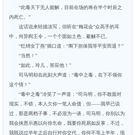
“此毒天下无人能解，目前在场的将在半个时辰之
内死亡。”
这话说来轻描淡写，但听在“梅花会”众高手的耳
中，何异阎王令，一个个面如土色，觳觫不已。
“红绡女丁燕”插口道：“阁下担保我等平安而退？”
“当然！”
“如此，玲儿，答应他！”
司马明却在此刻大声道：“毒中之毒，在下不领你
这个情！”
“毒中之毒”冷笑了一声道：“司马明，你不敢面对
现实，不错，本人欠你一笔人命债，但——我早已说
过，那是两档子事，不必混为一谈，司马明，你别以为
我会挟恩示惠以向你乞命，我要你死易如反掌，不过，
我既说过半年之后自行对你交代，你何不等上半年，现