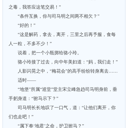
之毒，我答应这笔交易！”
“条件互换，你与司马明之间两不相欠？”
“好的！”
“这是解药，拿去，离开，三里之后再予服，食每
人一粒，不多不少！”
说着，把一个小瓶掷给骆小玲。
骆小玲接了过去，向中年美妇道：“妈，我们走！”
人影闪晃之中，“梅花会”的高手纷纷转身离去……
适时——
“地堡”所属“巡堂”堂主宋立峰急趋司马明身前，垂
手躬身道：“驸马示下？”
司马明长长地叹了一口气，道：“让他们离开，你
们也走吧！”
“属下奉‘地君’之命，护卫驸马？”