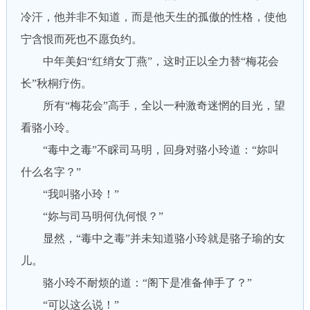
冷汗，他并非不知道，而是他天生的孤傲的性格，使他
宁含恨而死也不愿负约。
中年美妇“红绡女丁燕”，这时正以全力替“梅花会
长”秋桐疗伤。
所有“梅花会”高手，全以一种激奇迷惘的目光，望
看骆小玲。
“毒中之毒”不睬司马明，回身对骆小玲道：“妳叫
什么名字？”
“我叫骆小玲！”
“妳与司马明何仇何恨？”
显然，“毒中之毒”并未知道骆小玲就是骆子瑜的女
儿。
骆小玲不耐烦的道：“阁下是准备伸手了？”
“可以这么说！”