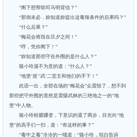
“阁下想帮助司马明背信？”
“那倒未必，妳知道妳提出这毒辣条件的后果吗？”
“什么后果？”
“梅花会将毁在旦夕之间！”
“哼，凭你阁下！”
“妳知道那些守在外围的是什么人？”
骆小玲漫不为意的道：“什么人？”
“地堡‘巡’‘武’二堂主和他们的手下！”
此语一出，全部在场的“梅花会”众震惊了，想不到
那些把守外围的竟然是震慑武林的三绝地之一的“地
堡”中人物。
骆小玲粉腮骤变，下意识的退了两步，目光向“地
堡”的高手们一扫，道：“有这样的事？”
“毒中之毒”冷冷的一嗤道：“骆小玲，坦白告诉