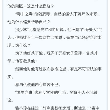
他的禁区，这是什么蹊跷？
“毒中之毒”淫凶残毒，自己的爱人丁婉尸体未寒，
他为什么偏要帮助自己？
据少林“元虚慧光?”和尚所说，他应是“白骨夫人”门
人，他师徒不止一次对自己施恩，每在自己急难之时出
现，为什么？
为了他奸杀丁婉，玩弄了无辜女子董萍，复杀其
母，他誓欲杀他！
然而他对他有过数次救命之恩，有是不可否认的事
实。
恩与仇使他内心痛苦不已。
“毒中之毒”这种反常性的行为，的确令人不可思
议。
骆小玲在经过一阵利害权衡之后，断然道：“毒中