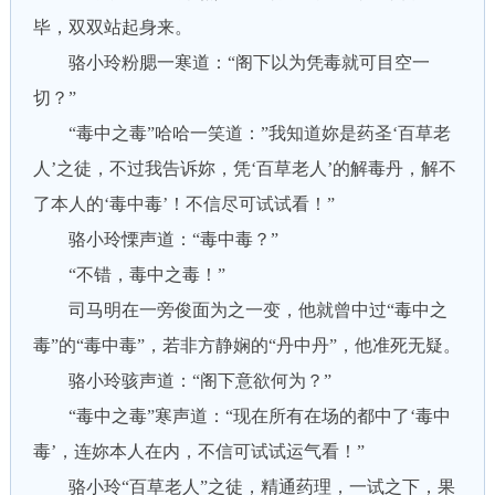
毕，双双站起身来。
骆小玲粉腮一寒道：“阁下以为凭毒就可目空一
切？”
“毒中之毒”哈哈一笑道：”我知道妳是药圣‘百草老
人’之徒，不过我告诉妳，凭‘百草老人’的解毒丹，解不
了本人的‘毒中毒’！不信尽可试试看！”
骆小玲慄声道：“毒中毒？”
“不错，毒中之毒！”
司马明在一旁俊面为之一变，他就曾中过“毒中之
毒”的“毒中毒”，若非方静娴的“丹中丹”，他准死无疑。
骆小玲骇声道：“阁下意欲何为？”
“毒中之毒”寒声道：“现在所有在场的都中了‘毒中
毒’，连妳本人在内，不信可试试运气看！”
骆小玲“百草老人”之徒，精通药理，一试之下，果