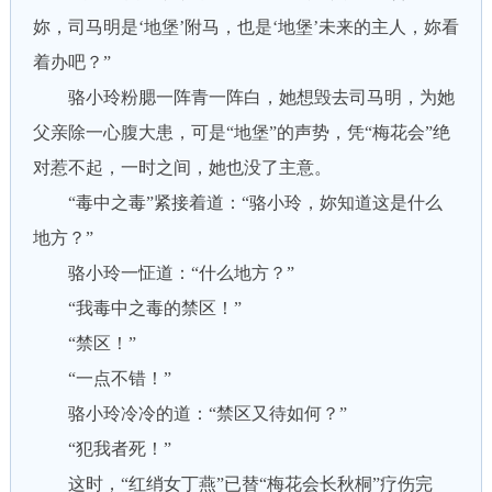
妳，司马明是‘地堡’附马，也是‘地堡’未来的主人，妳看
着办吧？”
骆小玲粉腮一阵青一阵白，她想毁去司马明，为她
父亲除一心腹大患，可是“地堡”的声势，凭“梅花会”绝
对惹不起，一时之间，她也没了主意。
“毒中之毒”紧接着道：“骆小玲，妳知道这是什么
地方？”
骆小玲一怔道：“什么地方？”
“我毒中之毒的禁区！”
“禁区！”
“一点不错！”
骆小玲冷冷的道：“禁区又待如何？”
“犯我者死！”
这时，“红绡女丁燕”已替“梅花会长秋桐”疗伤完