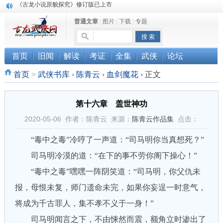
顾雪衣《古龙武侠小说知见录》上市
普通文章
|
图片
|
下载
|
专题
“武侠书库”查缺补漏活动圆满结束
《古龙小说原貌探究》修订版已上市
首页
旧闻
解读
考证
全集
武侠
论坛
首页
>
武侠书库
›
陈青云
›
血剑魔花
›
正文
第十六章 盖世神功
2020-05-06 作者：陈青云 来源：
陈青云作品集
点击：
“毒中之毒”冷哼了一声道：“司马明你当真想死？”
司马明冷漠的道：“在下的事不劳你阁下操心！”
“毒中之毒”嘿嘿一阵阴笑道：“司马明，你父仇未
报，母恨未复，师门遗命未完，如果你妄逞一时意气，
将成为千古罪人，集不孝不义于一身！”
司马明闻言之下，不由悚然而震，额角立时渗出了