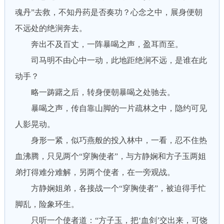
魂丹”去救，不知丹药是否奏功？心念之中，展身便朝
不远处的绝涧奔去。
奔出不及百丈，一阵暴喝之声，盈耳而至。
司马明不由心中一动，此地距绝涧不远，是谁在此
动手？
略一踌躇之后，转身便朝暴喝之处驰去。
暴喝之声，传自靠山脚的一片疏林之中，隐约可见
人影晃动。
身形一紧，似巧燕般的投入林中，一看，忍不住热
血沸腾，只见两个“穿胸使者”，与方静娴和方子玉两姐
弟打得难分难解，另两个使者，在一旁观战。
方静娴姐弟，各接战一个“穿胸使者”，被迫得手忙
脚乱，险象环生。
只听一个使者道：“方子玉，把‘血剑’交出来，可饶