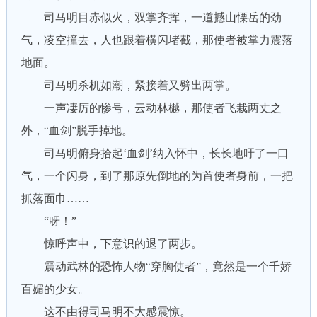
司马明目赤似火，双掌齐挥，一道撼山慄岳的劲
气，凌空撞去，人也跟着横闪堵截，那使者被掌力震落
地面。
司马明杀机如潮，紧接着又劈出两掌。
一声凄厉的惨号，云动林樾，那使者飞栽两丈之
外，“血剑”脱手掉地。
司马明俯身拾起‘血剑’纳入怀中，长长地吁了一口
气，一个闪身，到了那原先倒地的为首使者身前，一把
抓落面巾……
“呀！”
惊呼声中，下意识的退了两步。
震动武林的恐怖人物“穿胸使者”，竟然是一个千娇
百媚的少女。
这不由得司马明不大感震惊。