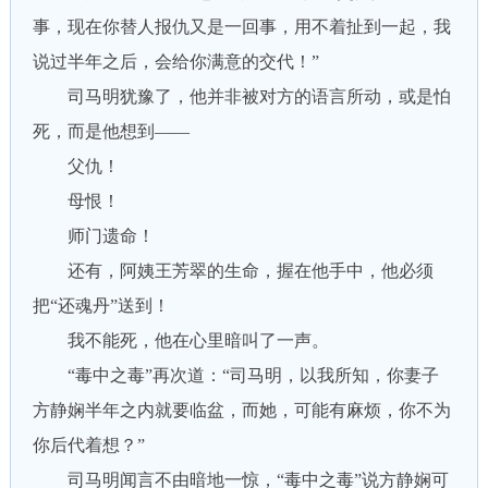
事，现在你替人报仇又是一回事，用不着扯到一起，我
说过半年之后，会给你满意的交代！”
司马明犹豫了，他并非被对方的语言所动，或是怕
死，而是他想到——
父仇！
母恨！
师门遗命！
还有，阿姨王芳翠的生命，握在他手中，他必须
把“还魂丹”送到！
我不能死，他在心里暗叫了一声。
“毒中之毒”再次道：“司马明，以我所知，你妻子
方静娴半年之内就要临盆，而她，可能有麻烦，你不为
你后代着想？”
司马明闻言不由暗地一惊，“毒中之毒”说方静娴可