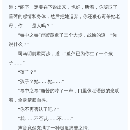
道：“阁下一定要在下说出来，也好，听着，你骗取了
董萍的感情和身体，然后把她遗弃，你还狠心毒杀她老
母，你……是人吗？”
“毒中之毒”蹬蹬蹬退了三个大步，战慄的道：“你
说什么？”
司马明前欺两步，道：“董萍已为你生了一个孩
子……”
“孩子？”
“孩子？她……她……”
“毒中之毒”痛苦的哼了一声，口里像呓语般的念叨
着，全身簌簌而抖。
“你不再否认了吧？”
“我……不否认……不……”
声音竟然充满了一种极度痛苦之情。