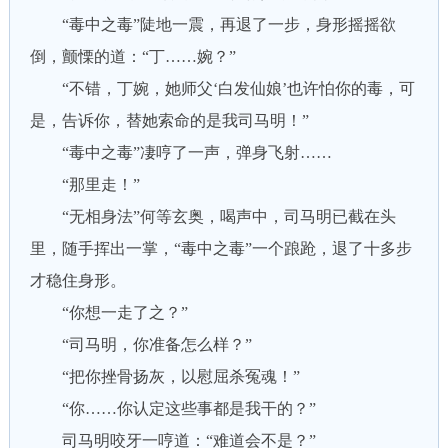
“毒中之毒”陡地一震，再退了一步，身形摇摇欲
倒，颤慄的道：“丁……婉？”
“不错，丁婉，她师父‘白发仙娘’也许怕你的毒，可
是，告诉你，替她索命的是我司马明！”
“毒中之毒”凄哼了一声，弹身飞射……
“那里走！”
“无相身法”何等玄奥，喝声中，司马明已截在头
里，随手挥出一掌，“毒中之毒”一个踉跄，退了十多步
才稳住身形。
“你想一走了之？”
“司马明，你准备怎么样？”
“把你挫骨扬灰，以慰屈杀冤魂！”
“你……你认定这些事都是我干的？”
司马明咬牙一哼道：“难道会不是？”