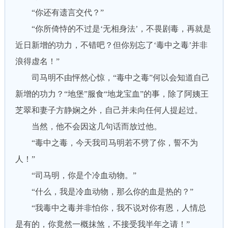
“你还有遗言交代？”
“你所倚恃的不过是‘无相身法’，不畏剧毒，再就是
近日新增的功力，不错吧？但你别忘了‘毒中之毒’并非
浪得虚名！”
司马明不由怦然心惊，“毒中之毒”何以会知道自己
新增的功力？“地堡”服食“地龙宝血”的事，除了阿姨王
芝翠和妻子方静娴之外，自己并未向任何人提起过。
当然，他不会因这几句话而放过他。
“毒中之毒，今天我司马明若不劈了你，誓不为
人！”
“司马明，你是个冷血动物。”
“什么，我是冷血动物，那么你的血是热的？”
“我毒中之毒并非怕你，我不说对你有恩，人情总
是有的，你竟然一概抹煞，不接受我半年之请！”