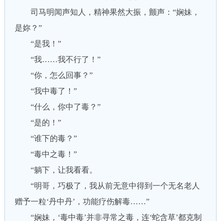
司马明闻声知人，精神果然大振，颤声：“娴妹，
是妳？”
“是我！”
“我……我不行了！”
“你，怎么回事？”
“我中毒了！”
“什么，你中了毒？”
“是的！”
“谁下的毒？”
“毒中之毒！”
“躺下，让我看看。
“明哥，巧极了，我从前无意中得到一个无名老人
赠予一粒‘丹中丹’，功能疗伤解毒……”
“娴妹，‘毒中毒’并非寻常之毒，连‘蛇含草’都克制