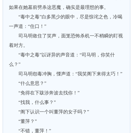
如果在她墓前劈杀这恶魔，确实是最理想的事。
“毒中之毒”白多黑少的眼中，尽是惊诧之色，冷喝
一声道：“住口！”
司马明敛住了笑声，面笼恐怖杀机一不稍瞬的盯视
着对方。
“毒中之毒”以讶异的声音道：“司马明，你笑什
么？”
司马明怨毒冲胸，慄声道：“我笑阁下来得太巧！”
“什么意思？”
“免得在下跋涉奔波去找你！”
“找我，什么事？”
“阁下认识一个叫董萍的女子吗？”
“董萍？”
“不错，董萍！”