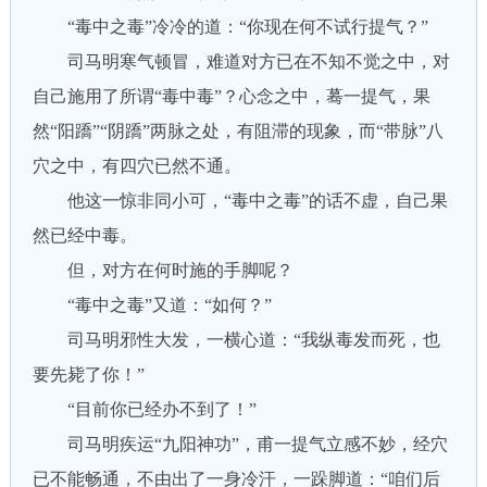
“毒中之毒”冷冷的道：“你现在何不试行提气？”
司马明寒气顿冒，难道对方已在不知不觉之中，对
自己施用了所谓“毒中毒”？心念之中，蓦一提气，果
然“阳蹻”“阴蹻”两脉之处，有阻滞的现象，而“带脉”八
穴之中，有四穴已然不通。
他这一惊非同小可，“毒中之毒”的话不虚，自己果
然已经中毒。
但，对方在何时施的手脚呢？
“毒中之毒”又道：“如何？”
司马明邪性大发，一横心道：“我纵毒发而死，也
要先毙了你！”
“目前你已经办不到了！”
司马明疾运“九阳神功”，甫一提气立感不妙，经穴
已不能畅通，不由出了一身冷汗，一跺脚道：“咱们后