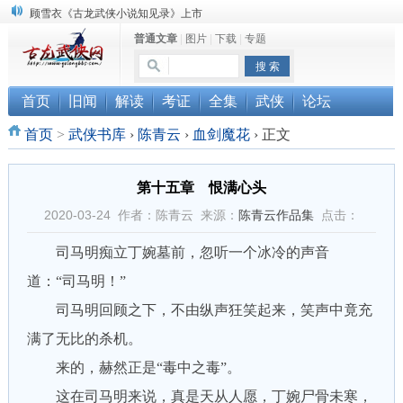
顾雪衣《古龙武侠小说知见录》上市
普通文章
|
图片
|
下载
|
专题
“武侠书库”查缺补漏活动圆满结束
《古龙小说原貌探究》修订版已上市
首页
旧闻
解读
考证
全集
武侠
论坛
首页
>
武侠书库
›
陈青云
›
血剑魔花
›
正文
第十五章 恨满心头
2020-03-24 作者：陈青云 来源：
陈青云作品集
点击：
司马明痴立丁婉墓前，忽听一个冰冷的声音
道：“司马明！”
司马明回顾之下，不由纵声狂笑起来，笑声中竟充
满了无比的杀机。
来的，赫然正是“毒中之毒”。
这在司马明来说，真是天从人愿，丁婉尸骨未寒，