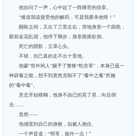
他自问了一声，心中起了一阵痛苦的痉挛。
“难道我该接受他的解药，可是我要杀他呀！”
顾盼之间，又出了三里左右，突地身形一个踉跄，
眼前金花乱现，他停下脚步，身形摇摇欲倒。
死亡的阴影，立罩心头。
不错，自己真的走不出十里地。
他蒙“世外闲人”赐予了整株“蛇含草”，本身已蕴一
种辟毒之能，想不到竟然克制不了“毒中之毒”所施
的“毒中毒”。
意念开始模糊，他身不由已的晃了晃，向后倒
去……
忽然——
他感觉到自己的身躯，似被人抱住。
一个声音道：“明哥，振作一点！”