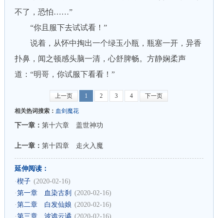
不了，恐怕……”
“你且服下去试试看！”
说着，从怀中掏出一个绿玉小瓶，瓶塞一开，异香
扑鼻，闻之顿感头脑一清，心舒脾畅。方静娴柔声
道：“明哥，你试服下看看！”
上一页
1
2
3
4
下一页
相关热词搜索：
血剑魔花
下一章：
第十六章 盖世神功
上一章：
第十四章 走火入魔
延伸阅读：
·
楔子
(2020-02-16)
·
第一章 血染古刹
(2020-02-16)
·
第二章 白发仙娘
(2020-02-16)
·
第三章 波诡云谲
(2020-02-16)