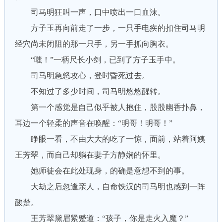
司马明狂叫一声，口中喷出一口血沫。
方子玉再向前走了一步，一只手电疾的扣住司马明
经穴尚未闭阻的那一只手，另一手抓向胸衣。
“嗤！”一柄尺长小剑，已到了方子玉手中。
司马明急怒攻心，登时昏死过去。
不知过了多少时间，司马明悠悠醒转。
第一个感觉是自己似乎被人抱住，股股幽香扑鼻，
耳边一个轻柔的声音在唤醒：“明哥！明哥！”
睁眼一看，不由大大的吃了一惊，面前，站着阿姨
王芳翠，而自己却躺在妻子方静娴的怀里。
她师徒会在此处现身，的确是意想不到的事。
大劫之后忽逢亲人，自命铁汉的司马明也感到一阵
酸楚。
王芳翠黛眉紧蹙道：“孩子，你是走火入魔？”