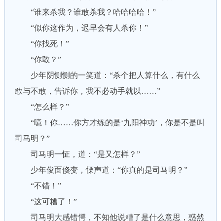
“谁来杀我？谁敢杀我？哈哈哈哈！”
“似你这作为，迟早会有人杀你！”
“你找死！”
“你敢？”
少年阴恻恻的一笑道：“杀个把人算什么，有什么
敢与不敢，告诉你，我不必动手就以……”
“怎么样？”
“噫！你……你方才练的是‘九阳神功’，你是不是叫
司马明？”
司马明一怔，道：“是又怎样？”
少年俊面倏变，慄声道：“你真的是司马明？”
“不错！”
“这可糟了！”
司马明大感错愕，不知他说糟了是什么意思，惑然