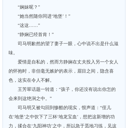
“娴妹呢？”
“她当然随你同进‘地堡’！”
“这这……”
“静娴已经首肯！”
司马明歉然的望了妻子一眼，心中说不出是什么滋
味。
爱情是自私的，然而方静娴在丈夫投入另一个女人
的怀抱时，非但毫无嫉妒的表示，眉目之间，隐含喜
色，这实在令人不解。
王芳翠话题一转道：“孩子，你还没有说出你怎的
会来到这绝涧之中。”
司马明又被勾回到惨酷的现实，恨声道：“侄儿
在‘地堡’之中饮下了三杯‘地龙宝血’，想把这新增的功
力，揉合在‘九阳神功’之中，所以急于觅地习练，见这