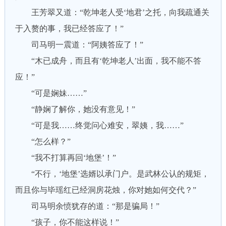
王芳翠又道：“乾坤老人受‘地君’之托，向我疏通关
于入赘的事，我已经答应了！”
司马明一震道：“阿姨答应了！”
“木已成舟，而且有‘乾坤老人’出面，我不能不答
应！”
“可是娴妹……”
“静娴了解你，她没有意见！”
“可是我……终觉问心难安，翠姨，我……”
“怎么样？”
“我不打算再回‘地堡’！”
“不行，‘地堡’选婿以承门户。是武林公认的规矩，
而且你与毕瑶红已经洞房花烛，你对她如何交代？”
司马明余愤犹存的道：“那是骗局！”
“孩子，你不能这样说！”