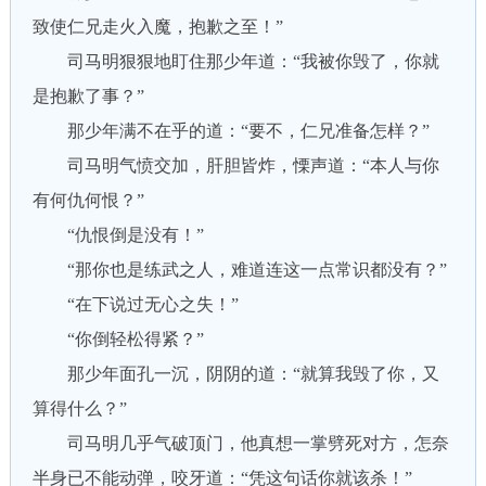
致使仁兄走火入魔，抱歉之至！”
司马明狠狠地盯住那少年道：“我被你毁了，你就
是抱歉了事？”
那少年满不在乎的道：“要不，仁兄准备怎样？”
司马明气愤交加，肝胆皆炸，慄声道：“本人与你
有何仇何恨？”
“仇恨倒是没有！”
“那你也是练武之人，难道连这一点常识都没有？”
“在下说过无心之失！”
“你倒轻松得紧？”
那少年面孔一沉，阴阴的道：“就算我毁了你，又
算得什么？”
司马明几乎气破顶门，他真想一掌劈死对方，怎奈
半身已不能动弹，咬牙道：“凭这句话你就该杀！”