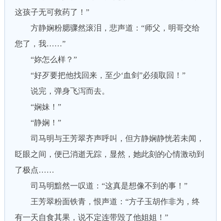
这孩子无可救药了！”
方静娴粉腮骤然滚泪，悲声道：“师父，明哥交给
您了，我……”
“妳怎么样？”
“好歹要把他找回来，至少‘血剑”必须取回！”
说完，弹身飞泻而去。
“娴妹！”
“静娴！”
司马明与王芳翠齐声呼叫，但方静娴静恍若未闻，
眨眼之间，便已消逝无踪，显然，她此刻的心情激动到
了极点……
司马明黯然一叹道：“这真是想像不到的事！”
王芳翠粉面铁青，恨声道：“方子玉胡作非为，终
有一天自食其果，说不定连带毁了他姐姐！”