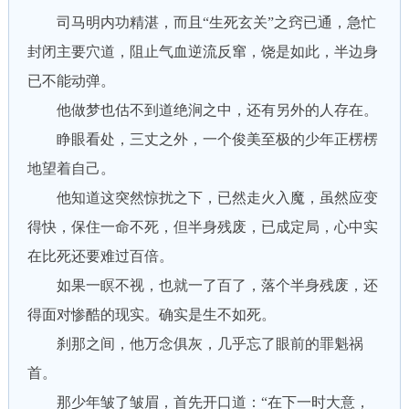
司马明内功精湛，而且“生死玄关”之窍已通，急忙
封闭主要穴道，阻止气血逆流反窜，饶是如此，半边身
已不能动弹。
他做梦也估不到道绝涧之中，还有另外的人存在。
睁眼看处，三丈之外，一个俊美至极的少年正楞楞
地望着自己。
他知道这突然惊扰之下，已然走火入魔，虽然应变
得快，保住一命不死，但半身残废，已成定局，心中实
在比死还要难过百倍。
如果一瞑不视，也就一了百了，落个半身残废，还
得面对惨酷的现实。确实是生不如死。
刹那之间，他万念俱灰，几乎忘了眼前的罪魁祸
首。
那少年皱了皱眉，首先开口道：“在下一时大意，