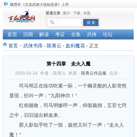
顾雪衣《古龙武侠小说知见录》上市
普通文章
|
图片
|
下载
|
专题
“武侠书库”查缺补漏活动圆满结束
《古龙小说原貌探究》修订版已上市
首页
旧闻
解读
考证
全集
武侠
论坛
首页
>
武侠书库
›
陈青云
›
血剑魔花
›
正文
第十四章 走火入魔
2020-03-24 作者：陈青云 来源：
陈青云作品集
点击：
司马明正在练功吃紧一际，一个幽灵般的人影突然
显现，狂叫一声：“九阳神功！”
红焰顿敛，司马明惨哼一声，仰面栽倒，五官七窍
之中，汩汩溢出鲜血来。
那人影似乎吃了一惊，骇然又叫了一声：“走火入
魔！”