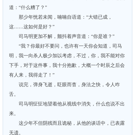
道：“什么糟了？”
那少年恍若未闻，喃喃自语道：“大错已成，
这……这如何是好？”
司马明更加不解，颤抖着声音道：“你是谁？”
“我？你最好不要问，也许有一天你会知道，司马
明，我一向杀人极少加以考虑，不过，你，我不能对你
下手，对于这件事，我十分抱歉，大概一个时辰之后会
有人来，我得走了！”
说完，弹身飞逝，眨眼而杳，身法之快，令人咋
舌。
司马明怔怔地望着他从视线中消失，什么也说不出
来。
这少年不但阴残而且诡秘，从他的谈话中，已表露
无遗。