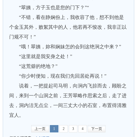
“翠姨，方子玉也是您的门下？”“
“不错，看在静娴份上，我收容了他，想不到他是
个金玉其外，败絮其中的人，他若再不悛改，我非正以
门规不可！”
“哦！翠姨，妳和娴妹怎的会到这绝涧之中来？”
“这里就是我安身之处！”
“这荒僻的绝地？”
“你少时便知，现在我们先回居处再说！”
说着，一把提起司马明，向涧内飞掠而去，顾盼之
间，来到一个山洞之前，王芳翠略作思索之后，走了进
去，洞内洁无点尘，一间三丈大小的石室，布置得清雅
宜人。
上一页
1
2
3
4
下一页