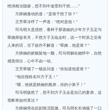
绝涧相当隐僻，想不到中途受到干扰……”
方静娴激动的道：“是谁干扰了你？”
王芳翠冷哼了一声道：“绝对是他！”
司马明大是惑然，看样子那诡秘的少年方子玉定与
翠姨师徒有关，不然方子玉临走时，说一个时辰之后有
人来的话，当下故作不解道：“翠姨，他是谁？”
方静娴的娇躯陡地一颤，司马明躺在她怀中，自然
感觉得出，心中不由一动。
王芳翠顿了一顿反问道：“你知道他是谁？”
“他自报姓名叫方子玉！”
“嗯，他就是静娴的胞弟，你的小舅子！”
司马明骇然了，想不到方子玉会是自己的妻弟，这
笔帐将如何算法？
方静娴突在此刻珠泪双抛，司马明长长地喘了一口