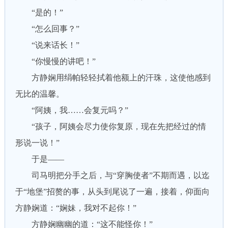
“是的！”
“怎么回事？”
“说来话长！”
“你慢慢的讲吧！”
方静娴用绢帕轻轻拭着他额上的汗珠，这使他感到
无比的温馨。
“阿姨，我……会复元吗？”
“孩子，阿姨会尽力使你复原，现在先把经过的情
形说一说！”
于是——
司马明把分手之后，与“穿胸使者”不期而遇，以迄
于“地堡”招赘的事，从头到尾说了一遍，接着，仰面向
方静娴道：“娴妹，我对不起你！”
方静娴幽幽的道：“这不能怪你！”