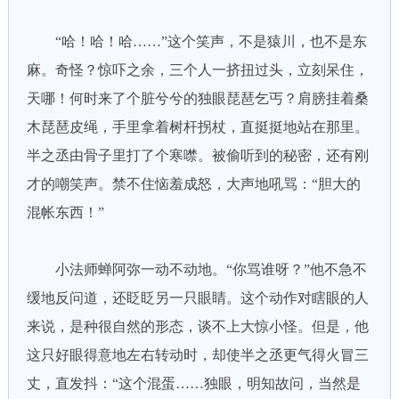
“哈！哈！哈……”这个笑声，不是猿川，也不是东
麻。奇怪？惊吓之余，三个人一挤扭过头，立刻呆住，
天哪！何时来了个脏兮兮的独眼琵琶乞丐？肩膀挂着桑
木琵琶皮绳，手里拿着树杆拐杖，直挺挺地站在那里。
半之丞由骨子里打了个寒噤。被偷听到的秘密，还有刚
才的嘲笑声。禁不住恼羞成怒，大声地吼骂：“胆大的
混帐东西！”
小法师蝉阿弥一动不动地。“你骂谁呀？”他不急不
缓地反问道，还眨眨另一只眼睛。这个动作对瞎眼的人
来说，是种很自然的形态，谈不上大惊小怪。但是，他
这只好眼得意地左右转动时，却使半之丞更气得火冒三
丈，直发抖：“这个混蛋……独眼，明知故问，当然是