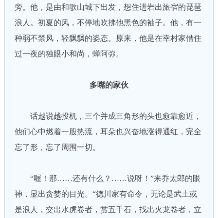
旁。他，是由和歌山城下出发，想住进岩出旅宿的琵琶
浪人。初夏的风，不停地吹拂他黑色的袖子。他，有一
种弱不禁风，轻飘飘的姿态。原来，他是在幸村家借住
过一夜的独眼小和尚，蝉阿弥。
多嘴的家伙
话越说越投机，三个并成三角形的头也愈靠愈近，
他们心中燃着一股热流，耳朵也兴奋地涨得通红，完全
忘了形，忘了周围一切。
“喔！那……还有什么？……说呀！”来乔太郎的眼
神，显出贪婪的目光。“德川家有命令，无论是武土或
是浪人，交出水虎卷者，赏五千石，找出火龙卷者，立