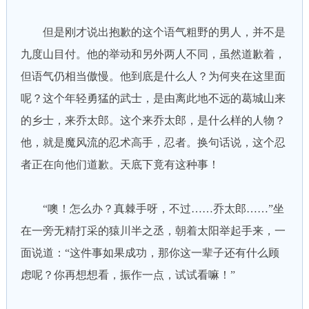
但是刚才说出抱歉的这个语气粗野的男人，并不是
九度山目付。他的举动和另外两人不同，虽然道歉着，
但语气仍相当傲慢。他到底是什么人？为何夹在这里面
呢？这个年轻勇猛的武士，是由离此地不远的葛城山来
的乡士，来乔太郎。这个来乔太郎，是什么样的人物？
他，就是魔风流的忍术高手，忍者。换句话说，这个忍
者正在向他们道歉。天底下竟有这种事！
“噢！怎么办？真棘手呀，不过……乔太郎……”坐
在一旁无精打采的猿川半之丞，朝着太阳举起手来，一
面说道：“这件事如果成功，那你这一辈子还有什么顾
虑呢？你再想想看，振作一点，试试看嘛！”