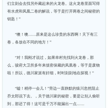
们立刻会去找另外藏起来的火龙卷。这火龙卷里面写得
有水虎和凤凰二卷的解说，等于是打开两卷之间秘密的
钥匙！”
“噢！噢……原来是这么珍贵的东西啊！天下有三
卷，各放在不同的地方！”
“对！我刚才说过，如果幸村先找到火龙卷，那
么，骏府大卫所多年来缜密保藏的凤凰卷，等于是废物
啦！所以，德川家派有奸细，时时刻刻地在探视！”
“嘘！稍停一会儿！”旁边一直静默的猿川忽然阻止
乔太郎说下去。，关于德川家的秘密，要是让别人偷听
到，那还了得！这可是千万不能漏出一点……