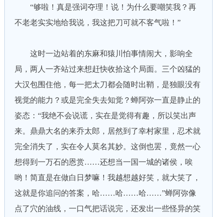
“够啦！真是强词夺理！说！为什么要嘲笑我？再
不老老实实地给我说，我这把刀可就不客气啦！”
这时一边站着的东麻和猿川怕事情闹大，影响全
局，两人一齐站过来想赶快收拾这个局面。三个凶猛的
大汉包围住他，每一把太刀都会随时出鞘，是独眼没有
视觉的能力？或是完全失去知觉？蝉阿弥一直是静止的
姿态：“我绝不会说谎，实在是觉得有趣，所以笑出声
来。鼎鼎大名的来乔太郎，居然到了幸村家里，忍术就
完全消失了，实在令人莫名其妙。这倒也罢，竟然一心
想得到一万石的恩赏……还想当一国一城的诸侯，唉
哟！简直是在做白日梦嘛！我越想越好笑，就大笑了，
这就是你追问的答案，哈……哈……哈……”蝉阿弥像
点了穴的油线，一口气把话说完，还发出一些怪异的笑