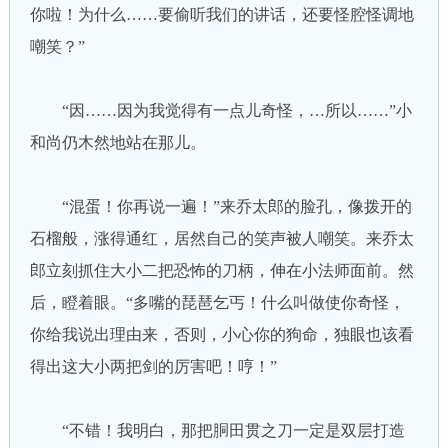
你啦！为什么……要偷听我们的讲话，还要怪腔怪调地
嘲笑？”
“因……因为我觉得有一点儿奇怪，…所以……”小
和尚仍木然地站在那儿。
“混蛋！你再说一遍！”来乔太郎的脸孔，像拨开的
石榴般，涨得通红，居然自己的笑声被人嘲笑。来乔太
郎立刻抓住大小二把恐怖的刀柄，伸在小法师面前。然
后，瞪着眼。“多嘴的琵琶乞丐！什么叫做使你奇怪，
你给我说出理由来，否则，小心你的狗命，独眼也该看
得出这大小两把剑的厉害吧！哼！”
“不错！我明白，那把胴田贯之刀一定是双层打造