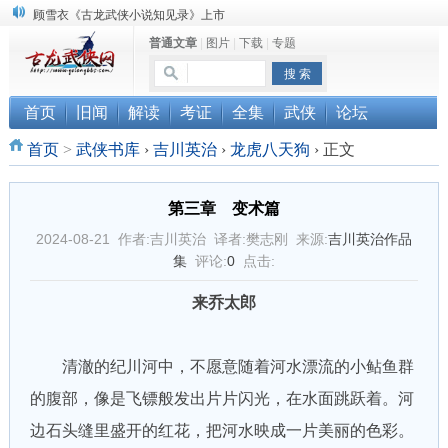
顾雪衣《古龙武侠小说知见录》上市
普通文章
|
图片
|
下载
|
专题
“武侠书库”查缺补漏活动圆满结束
《古龙小说原貌探究》修订版已上市
首页
旧闻
解读
考证
全集
武侠
论坛
首页
>
武侠书库
›
吉川英治
›
龙虎八天狗
›
正文
第三章 变术篇
2024-08-21 作者:吉川英治 译者:樊志刚 来源:
吉川英治作品
集
评论:
0
点击:
来乔太郎
清澈的纪川河中，不愿意随着河水漂流的小鲇鱼群
的腹部，像是飞镖般发出片片闪光，在水面跳跃着。河
边石头缝里盛开的红花，把河水映成一片美丽的色彩。