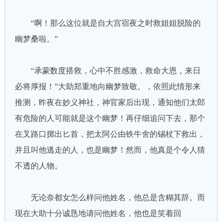
“啊！那么这位就是自大宫宿夜之时救姐姐脱险的
幽梦桑啦。”
“承蒙数度搭救，心中不胜感激，救命大恩，来日
必将厚报！”大助郑重地向幽梦致敬。，依照此情形来
推测，昨夜在妙义神社，神官家后出现，通知他们太郎
有危险的人可能就是这个幽梦！再仔细追问下去，那个
在叉路口掷出匕首，把太阿公由铁牛舍的锡杖下救出，
并且叫他逃走的人，也是幽梦！然而，他真是个令人猜
不透的人物。
无论奈都女怎么样问他姓名，他总是含糊其辞。而
现在大助十分诚恳地请问他姓名，他也是笑着回