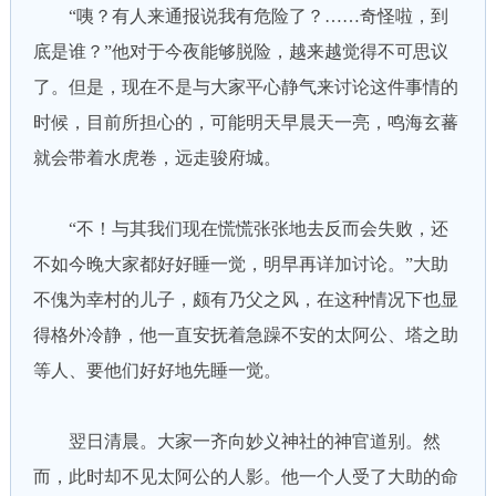
“咦？有人来通报说我有危险了？……奇怪啦，到
底是谁？”他对于今夜能够脱险，越来越觉得不可思议
了。但是，现在不是与大家平心静气来讨论这件事情的
时候，目前所担心的，可能明天早晨天一亮，鸣海玄蕃
就会带着水虎卷，远走骏府城。
“不！与其我们现在慌慌张张地去反而会失败，还
不如今晚大家都好好睡一觉，明早再详加讨论。”大助
不傀为幸村的儿子，颇有乃父之风，在这种情况下也显
得格外冷静，他一直安抚着急躁不安的太阿公、塔之助
等人、要他们好好地先睡一觉。
翌日清晨。大家一齐向妙义神社的神官道别。然
而，此时却不见太阿公的人影。他一个人受了大助的命