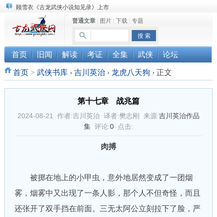
顾雪衣《古龙武侠小说知见录》上市
普通文章
|
图片
|
下载
|
专题
“武侠书库”查缺补漏活动圆满结束
《古龙小说原貌探究》修订版已上市
首页
旧闻
解读
考证
全集
武侠
论坛
首页
>
武侠书库
›
吉川英治
›
龙虎八天狗
›
正文
第十七章 战兆篇
2024-08-21 作者:吉川英治 译者:樊志刚 来源:
吉川英治作品
集
评论:
0
点击:
肉搏
被掷在地上的小甲虫，意外地居然变成了一团烟
雾，烟雾中又出现了一条人影，那个人不但奇怪，而且
还张开了双手挡在前面。三无太阿公立刻拉下了脸，严