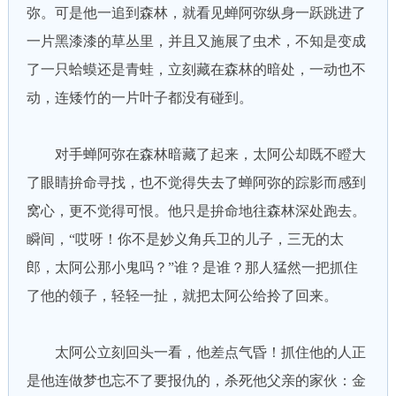
弥。可是他一追到森林，就看见蝉阿弥纵身一跃跳进了
一片黑漆漆的草丛里，并且又施展了虫术，不知是变成
了一只蛤蟆还是青蛙，立刻藏在森林的暗处，一动也不
动，连矮竹的一片叶子都没有碰到。
对手蝉阿弥在森林暗藏了起来，太阿公却既不瞪大
了眼睛拚命寻找，也不觉得失去了蝉阿弥的踪影而感到
窝心，更不觉得可恨。他只是拚命地往森林深处跑去。
瞬间，“哎呀！你不是妙义角兵卫的儿子，三无的太
郎，太阿公那小鬼吗？”谁？是谁？那人猛然一把抓住
了他的领子，轻轻一扯，就把太阿公给拎了回来。
太阿公立刻回头一看，他差点气昏！抓住他的人正
是他连做梦也忘不了要报仇的，杀死他父亲的家伙：金