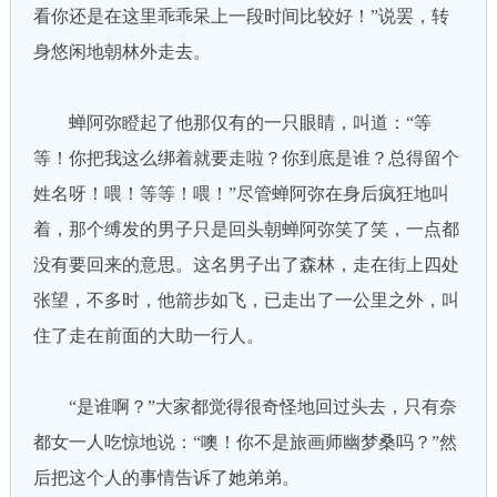
看你还是在这里乖乖呆上一段时间比较好！”说罢，转
身悠闲地朝林外走去。
蝉阿弥瞪起了他那仅有的一只眼睛，叫道：“等
等！你把我这么绑着就要走啦？你到底是谁？总得留个
姓名呀！喂！等等！喂！”尽管蝉阿弥在身后疯狂地叫
着，那个缚发的男子只是回头朝蝉阿弥笑了笑，一点都
没有要回来的意思。这名男子出了森林，走在街上四处
张望，不多时，他箭步如飞，已走出了一公里之外，叫
住了走在前面的大助一行人。
“是谁啊？”大家都觉得很奇怪地回过头去，只有奈
都女一人吃惊地说：“噢！你不是旅画师幽梦桑吗？”然
后把这个人的事情告诉了她弟弟。