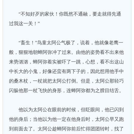
“不知好歹的家伙！你既然不通融，要走就得先通
过我这一关！”
“畜生！”鸟童太阿公气极了，说着，他就像老鹰一
般，狠狠地朝蝉阿弥冲了过来。由他的姿势看不出来他
来势汹汹，蝉阿弥着实被吓了一跳，心想，看不出这山
中长大的小鬼，好像还蛮有两下子的，因此想用他手中
的桑木杖，一杖就把太阿公打倒。但是，太阿公那轻巧
闪躲他那一杖飞快的身形，连蝉阿弥都为之膛目结舌。
他以为太阿公在眼前的时候，但眨眼间，他已闪到
他的身后；当他以为他一定在他身后时，太阿公早又跑
到前面去了。太阿公趁蝉阿弥前后忙得团团转时，找了