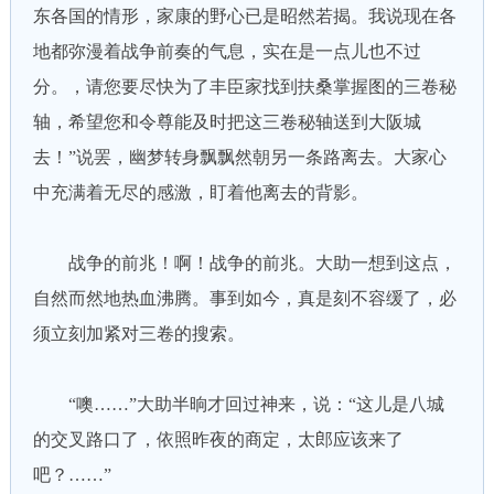
东各国的情形，家康的野心已是昭然若揭。我说现在各
地都弥漫着战争前奏的气息，实在是一点儿也不过
分。，请您要尽快为了丰臣家找到扶桑掌握图的三卷秘
轴，希望您和令尊能及时把这三卷秘轴送到大阪城
去！”说罢，幽梦转身飘飘然朝另一条路离去。大家心
中充满着无尽的感激，盯着他离去的背影。
战争的前兆！啊！战争的前兆。大助一想到这点，
自然而然地热血沸腾。事到如今，真是刻不容缓了，必
须立刻加紧对三卷的搜索。
“噢……”大助半晌才回过神来，说：“这儿是八城
的交叉路口了，依照昨夜的商定，太郎应该来了
吧？……”