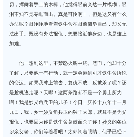
切，挥舞着手上的木棒，他觉得眼前突然一片模糊，眼
泪不知不觉夺眶而出。真是可怜啊！，但是这又有什么
办法呢？眼睁睁地看着铁牛舍在眼前侮辱自己，却又无
法出手。既没有办法报仇，想要接近他身边，也是难上
加难。
他一想到这里，不禁怒火胸中烧。然而，他却十分
了解，只要他一有行动，就一定会遭到刚才铁牛舍所说
的命运。如果我冲上前去，复仇不成，反被杀了呢？还
是趁机逃走呢？天哪！这两条路都不是一个勇士所为
啊！我是妙义角兵卫的儿子！今日，庆长十八年十一月
九日，我，乡士妙义角兵卫的独子太郎，就算不是为父
报仇，也要因为你是铁牛舍葛鼓而杀了你！妙义的各位
乡亲父老，你们等着看吧！太郎闭着眼睛，似乎已经下