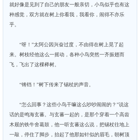
就好像是见到了自己的朋友一般亲切，小鸟似乎也有这
种感觉，双方就在树上你看我，我看你，闹得不亦乐
乎。
“呀！”太阿公因兴奋过度，不由得在树上晃了起
来。树枝经他这么一摇动，各种小鸟突然一齐振翅而
飞，飞出了这棵榉树。
“锵铛！”树下传来了锡杖的声音。
“怎么回事？这些小鸟干嘛这么吵吵闹闹的？”说这
话的是鸣海玄蕃。与玄蕃一起的，是那个穿着一个高齿
木屐的铁牛舍葛鼓，他一听玄蕃这么说，把锡杖往地上
一敲，停住了脚步，抬起了他那如针似的眉毛，朝树顶