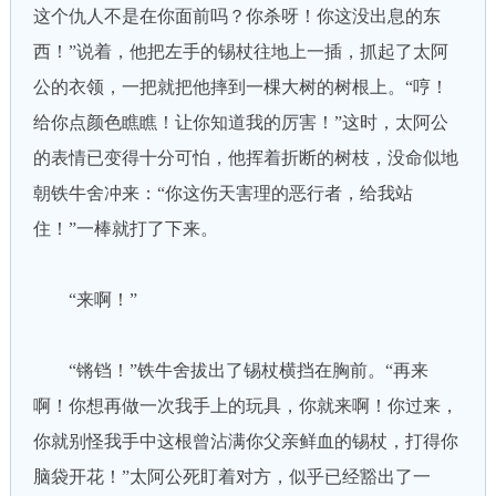
这个仇人不是在你面前吗？你杀呀！你这没出息的东
西！”说着，他把左手的锡杖往地上一插，抓起了太阿
公的衣领，一把就把他摔到一棵大树的树根上。“哼！
给你点颜色瞧瞧！让你知道我的厉害！”这时，太阿公
的表情已变得十分可怕，他挥着折断的树枝，没命似地
朝铁牛舍冲来：“你这伤天害理的恶行者，给我站
住！”一棒就打了下来。
“来啊！”
“锵铛！”铁牛舍拔出了锡杖横挡在胸前。“再来
啊！你想再做一次我手上的玩具，你就来啊！你过来，
你就别怪我手中这根曾沾满你父亲鲜血的锡杖，打得你
脑袋开花！”太阿公死盯着对方，似乎已经豁出了一