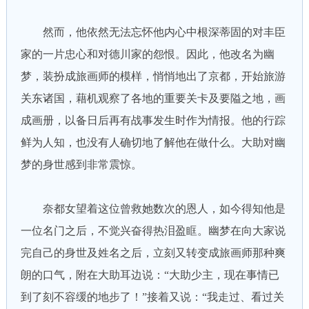
然而，他依然无法忘怀他内心中根深蒂固的对丰臣
家的一片忠心和对德川家的怨恨。因此，他改名为幽
梦，装扮成旅画师的模样，悄悄地出了京都，开始旅游
关东诸国，藉机观察了各地的重要关卡及要隘之地，画
成画册，以备日后再有战事发生时作为情报。他的行踪
鲜为人知，也没有人确切地了解他在做什么。大助对幽
梦的身世感到非常震惊。
奈都女望着这位曾救她数次的恩人，如今得知他是
一位名门之后，不觉兴奋得热泪盈眶。幽梦在向大家说
完自己的身世及姓名之后，立刻又转变成旅画师那种爽
朗的口气，附在大助耳边说：“大助少主，现在事情已
到了刻不容缓的地步了！”接着又说：“我走过、看过关