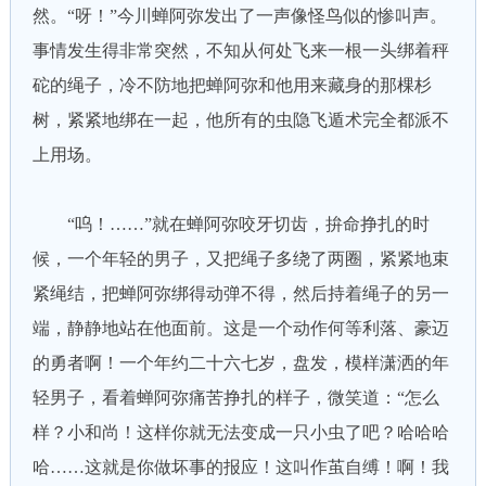
然。“呀！”今川蝉阿弥发出了一声像怪鸟似的惨叫声。
事情发生得非常突然，不知从何处飞来一根一头绑着秤
砣的绳子，冷不防地把蝉阿弥和他用来藏身的那棵杉
树，紧紧地绑在一起，他所有的虫隐飞遁术完全都派不
上用场。
“呜！……”就在蝉阿弥咬牙切齿，拚命挣扎的时
候，一个年轻的男子，又把绳子多绕了两圈，紧紧地束
紧绳结，把蝉阿弥绑得动弹不得，然后持着绳子的另一
端，静静地站在他面前。这是一个动作何等利落、豪迈
的勇者啊！一个年约二十六七岁，盘发，模样潇洒的年
轻男子，看着蝉阿弥痛苦挣扎的样子，微笑道：“怎么
样？小和尚！这样你就无法变成一只小虫了吧？哈哈哈
哈……这就是你做坏事的报应！这叫作茧自缚！啊！我