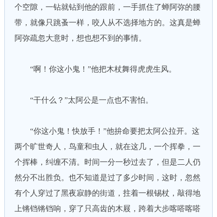
个空隙，一钻就钻到他的跟前，一手抓住了蝉阿弥的腰
带，就像只跳蚤一样，咬人从不选择地方的。这真是蝉
阿弥疏忽大意时，想也想不到的事情。
“啊！你这小鬼！”他把木杖舞得虎虎生风。
“干什么？”太阿公是一点也不害怕。
“你这小鬼！快放手！”他拚命要把太阿公拉开。这
两个旷世奇人，鸟童和虫人，就在这几，一个挥拳，一
个挥棒，纠缠不清。时间一分一秒过去了，但是二人仍
然分不出胜负。也不知道是过了多少时间，这时，忽然
有个人穿过了黑夜寂静的街道，拄着一根锡杖，敲得地
上锵铛锵铛响，穿了只高齿的木屐，跨着大步喀嗒喀嗒