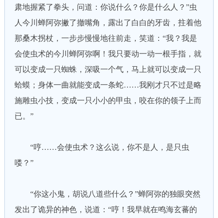
肃地握紧了拳头，问道：你说什么？你是什么人？”虫
人今川蝉阿弥撇了撤嘴角，露出了白白的牙齿，拄着他
那桑木拐杖，一步步慢慢地往前走，笑道：“我？我是
会使虫术的今川蝉阿弥啊！我只要动一动一根手指，就
可以变成一只蜘蛛，深吸一个气，马上就可以变成一只
蛤蟆；身体一曲就能变成一条蛇……我刚才只不过是略
施雕虫小技，变成一只小小的甲虫，咬在你的领子上而
已。”
“哼……会使虫术？这么说，你不是人，是只虫
喽？”
“你这小鬼，胡说八道些什么？”蝉阿弥的独眼突然
发出了诡异的神色，说道：“哼！我早就在鸣海玄蕃的