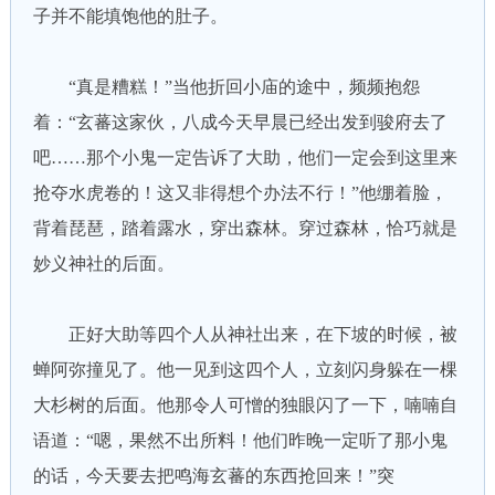
子并不能填饱他的肚子。
“真是糟糕！”当他折回小庙的途中，频频抱怨
着：“玄蕃这家伙，八成今天早晨已经出发到骏府去了
吧……那个小鬼一定告诉了大助，他们一定会到这里来
抢夺水虎卷的！这又非得想个办法不行！”他绷着脸，
背着琵琶，踏着露水，穿出森林。穿过森林，恰巧就是
妙义神社的后面。
正好大助等四个人从神社出来，在下坡的时候，被
蝉阿弥撞见了。他一见到这四个人，立刻闪身躲在一棵
大杉树的后面。他那令人可憎的独眼闪了一下，喃喃自
语道：“嗯，果然不出所料！他们昨晚一定听了那小鬼
的话，今天要去把鸣海玄蕃的东西抢回来！”突