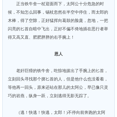
正当铁牛舍一杖迎面而下，太阿公十分危急的时
候，不知怎么回事，锡杖忽然在半空中停住，而太郎的
木棒，得了空隙，正好猛挥向葛鼓的脸庞，忽地，一把
闪亮的匕首自暗中飞出，正好不偏不倚地插在恶行者举
得又高又直、肥肥胖胖的右手腕上！
恩人
老奸巨猾的铁牛舍，吃惊地拔出了手腕上的匕首，
立刻回头寻找那个掷匕首的人，但是他什么也没看着，
等他再一回头，原来还站在那儿的太阿公，早已像只灵
巧的岩燕，纵身一跃，立刻逃得无影无踪了。
（逃！快逃！快逃，太郎！)不停向前奔跑的太阿