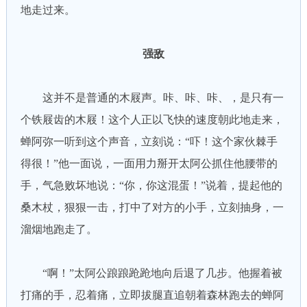
地走过来。
强敌
这并不是普通的木屐声。咔、咔、咔、，是只有一
个铁屐齿的木屐！这个人正以飞快的速度朝此地走来，
蝉阿弥一听到这个声音，立刻说：“吓！这个家伙棘手
得很！”他一面说，一面用力掰开太阿公抓住他腰带的
手，气急败坏地说：“你，你这混蛋！”说着，提起他的
桑木杖，狠狠一击，打中了对方的小手，立刻抽身，一
溜烟地跑走了。
“啊！”太阿公踉踉跄跄地向后退了几步。他握着被
打痛的手，忍着痛，立即拔腿直追朝着森林跑去的蝉阿