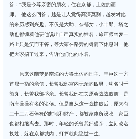
答：“我是令尊亲密的朋友，住在京都，土佐的画
师。”他这么回答，越是让人觉得高深莫测，越发对他
的来历感到兴趣。不仅是大助、奈都女，小十郎、塔之
助也都缠着他要他说出自己真实的姓名，旅画师幽梦一
路上只是笑而不答，等大家在路旁的树荫下休息时，他
把大家招了过来，告诉他们他的本名。
原来这幽梦是南海的大将土佐的国主、丰臣这一方
首屈一指的亲信，长曾我部宫内无亲的四男，幼名叫千
熊丸，长曾我部盛亲。长曾我部在关原会战战败前，是
南海鼎鼎有名的诸侯。但是自从这一战惨败后，原来有
二十二万石俸禄的封地和财产，都被家康所没收，家臣
也都相继离去。那时，年轻的长曾我部盛亲，立刻改名
换姓，躲在京都城内，打算就此隐世一生。