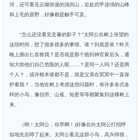
河，还可看见云烟弥漫的浅间山，近处武甲连绵的山峰
和上毛的原野，好像都是触手可及。
“怎么还没看见玄蕃的影子？”太阿公在树上张望的
这段时间，想了很多很多的事情。谁？到底是谁？昨天
晚上掷出匕首救我？是否就是那个跑到神官家后头，通
知大助他们自己危险的人呢……？是同一人吗？还是两
个人？，或许根本谁都不是，就是父亲在冥冥中一直保
护着我？，当他在树上考虑这些问题时，有许多各式各
样的小鸟，像伯劳、山雀、知更等等都聚集到这棵树上
来。
（哟！太阿公，你早啊！)好像在向太阿公打招呼
似地先后啼了起来。太阿公看见这群小鸟，高兴得很，