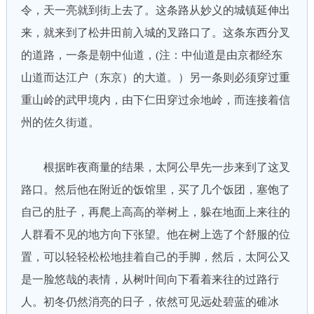
令，天一亮就到街上去了。这条路从妙义的城镇延伸出
来，就来到了松井田前入城的叉路口了。这条东西分叉
的道路，一条是朝中仙道，(注：中仙道是由京都经东
山道而达江户（东京）的大道。）另一条则必须穿过重
重山岭的武甲境内，由下仁田穿过余地岭，而连接着信
州的佐久街道。
根据昨夜商量的结果，太阿公早先一步来到了这叉
路口。然后他在附近的饭馆里，买了几个饭团，塞饱了
自己的肚子，再爬上高高的举树上，躲在地面上来往的
人群看不见的地方向下张望。他在树上选了个舒服的位
置，可以轻轻松松地挂着自己的手脚，然后，太阿公又
是一脸悠哉的表情，从树叶间向下看着来往的过路行
人。初冬仍然消亮的日子，依然可见远处碧蓝的碓冰