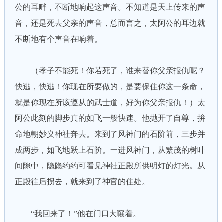
公的耳畔，不断地响起这声音。不知道是天上传来的声
音，还是死去父亲的声音，总而言之，太阿公的耳边就
不断地有个声音在响着。
（孝子不能死！你若死了，谁来替你父亲报仇呢？
快逃，快逃！你现在所要做的，是要保住你这一条命，
就是你现在所该遵从的武士道，好为你父亲报仇！）太
阿公此刻的脚步真的如飞一般快速。他抛开了自尊，拚
命地朝妙义神社奔去。来到了风神门的石阶前，三步并
成两步，如飞地跃上石阶。一进风神门，从繁茂的树叶
间隙中，隐隐约约可看见神社正殿所供明灯的灯光。从
正殿往后拐去，就来到了神官的住处。
“我回来了！”他在门口大嚷着。