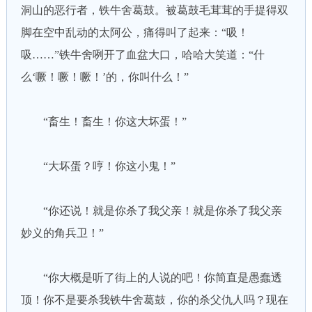
洞山的恶行者，铁牛舍葛鼓。被葛鼓毛茸茸的手提得双
脚在空中乱动的太阿公，痛得叫了起来：“吸！
吸……”铁牛舍咧开了血盆大口，哈哈大笑道：“什
么‘噘！噘！噘！’的，你叫什么！”
“畜生！畜生！你这大坏蛋！”
“大坏蛋？哼！你这小鬼！”
“你还说！就是你杀了我父亲！就是你杀了我父亲
妙义的角兵卫！”
“你大概是听了街上的人说的吧！你简直是愚蠢透
顶！你不是要杀我铁牛舍葛鼓，你的杀父仇人吗？现在