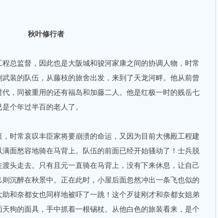
秋叶修行者
程总监督，因此也是大阪城和骏河家康之间的协调人物，时常
副武装的队伍，从藤枝的旅舍出发，来到了天龙河畔。他从前曾
时代，同被重用的还有福岛和加藤二人。他是红极一时的贱岳七
已是个年过半百的老人了。
，时常哀叹丰臣家将要崩溃的命运，又因为目前大佛殿工程建
以满面愁容地骑在马背上。队伍的前面已经开始骚动了！士兵脱
往渡头走去。只有且元一直骑在马背上，没有下来休息，让自己
己则沉醉在秋景中。正在此时，小屋后面忽然冲出一条飞也似的
大助和奈都女也同样地被吓了一跳！这个歹徒刚才和奈都女姐弟
面天狗的面具，手中抓着一根锡杖。从他白色的旅装看来，是个