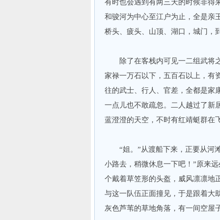
有时也会遇到有两三天的时候非得
和骏河为中心至江户为止，全是亲
桥头、疲头、山顶、湖口，城门，
除了在客栈内可见一二组武将之外
家禄一万石以下，五百石以上，有
往的武士、行人、官差，全都是家
一点儿也不敢疏忽。二人越过了新
蓝澄澄的天空，不时有红靖蜓群在
“姐。”从渡船下来，正要从河滩
小路去，稍微休息一下吧！”原来
个戴着草笠形的头盔，威风凛凛地
与这一队伍正面撞见，于是跟着大
灰色芦苇的草地角落，有一间空屋