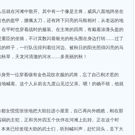
伍就在河滩中散开。其中有一个像是主将，威风八面地跨坐在
黄色的盔甲，腰佩太刀，还有跨下闪亮的马鞍相衬，从老远的地
，在平时也穿着战时的服装。在主将的四周，有戴着涂漆头盔的
是重臣的坐骑，不计其数闪着银光的枪头围在身边打转……过了
船的样子，一行队伍排列着往河边。被秋日的阳光照得闪亮的马
的秋草，天龙河清澈的河水……多美丽的秋！
身旁一位穿着镶有金色花纹衣服的武将，忘了自己刚才惹的
情地喊着。这个人从前去九度山见过父亲。嗯！的确不错，他就
。
都女慌慌张张地把大助拉进小屋里，自己再向外瞧瞧，刚在那
闯祸的主犯，正和另外四五个伙伴在河滩上乱转。正在这个时
，本来已经发现大助的武士们，听到喊叫声，赶忙回头，丢下大