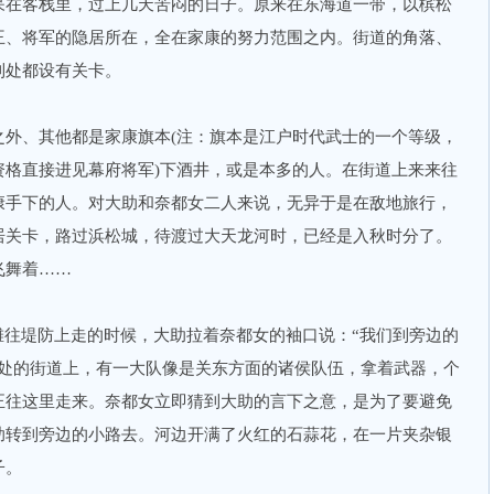
呆在客栈里，过上几天苦闷的日子。原来在东海道一带，以槟松
王、将军的隐居所在，全在家康的努力范围之内。街道的角落、
到处都设有关卡。
、其他都是家康旗本(注：旗本是江户时代武士的一个等级，
资格直接进见幕府将军)下酒井，或是本多的人。在街道上来来往
康手下的人。对大助和奈都女二人来说，无异于是在敌地旅行，
居关卡，路过浜松城，待渡过大天龙河时，已经是入秋时分了。
飞舞着……
往堤防上走的时候，大助拉着奈都女的袖口说：“我们到旁边的
远处的街道上，有一大队像是关东方面的诸侯队伍，拿着武器，个
正往这里走来。奈都女立即猜到大助的言下之意，是为了要避免
助转到旁边的小路去。河边开满了火红的石蒜花，在一片夹杂银
子。