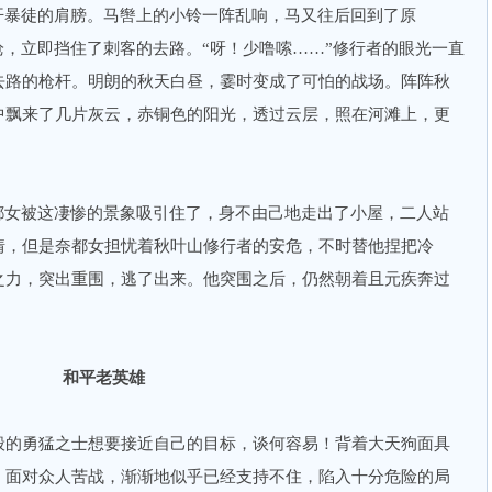
暴徒的肩膀。马辔上的小铃一阵乱响，马又往后回到了原
枪，立即挡住了刺客的去路。“呀！少噜嗦……”修行者的眼光一直
去路的枪杆。明朗的秋天白昼，霎时变成了可怕的战场。阵阵秋
中飘来了几片灰云，赤铜色的阳光，透过云层，照在河滩上，更
女被这凄惨的景象吸引住了，身不由己地走出了小屋，二人站
情，但是奈都女担忧着秋叶山修行者的安危，不时替他捏把冷
之力，突出重围，逃了出来。他突围之后，仍然朝着且元疾奔过
和平老英雄
的勇猛之士想要接近自己的目标，谈何容易！背着大天狗面具
，面对众人苦战，渐渐地似乎已经支持不住，陷入十分危险的局