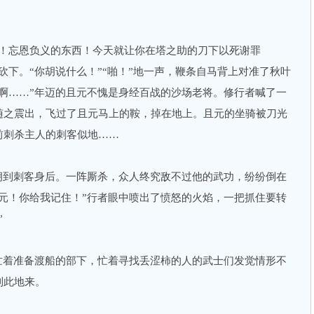
忘恩负义的东西！今天就让你在塔之助的刀下以死谢罪
砍下。“你胡说什么！”“啪！”地一声，鞭条自马背上对准了秋叶
啊……”年迈的且元不愧是身经百战的沙场老将。修行者喊了一
随之震出，飞过了且元马上的鞍，掉在地上。且元的坐骑被刀光
前刺杀主人的刺客似地……
到刺客身后。一阵厮杀，众人终究敌不过他的武功，纷纷倒在
元！你给我记住！”行者眼中喷出了愤怒的火焰，一把抓住要转
”
着准备渡船的部下，忙着寻找丢涩柿的人的武士们发觉情形不
到此地来。