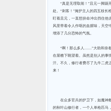
“真是无理取闹！”且元一脚踢开
处。“刺客！”掩护主人的四五枝长
盯着且元，一直想拚命冲出挡住他
风里带着令人作呕的血腥味，天空
增添了几分恐怖的气氛。
“啊！那么多人……”大助和奈都
在屋檐下眺望着。虽然是别人的事
汗。不久，修行者费尽了九牛二虎
来！
在众多官兵的护卫下，如魔神般
的秋叶山修行者，一个人单枪匹马