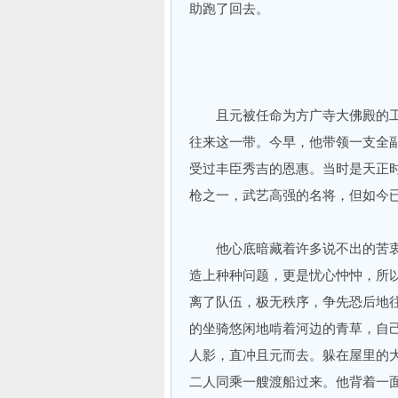
助跑了回去。
且元被任命为方广寺大佛殿的工
往来这一带。今早，他带领一支全
受过丰臣秀吉的恩惠。当时是天正
枪之一，武艺高强的名将，但如今
他心底暗藏着许多说不出的苦衷
造上种种问题，更是忧心忡忡，所
离了队伍，极无秩序，争先恐后地
的坐骑悠闲地啃着河边的青草，自
人影，直冲且元而去。躲在屋里的
二人同乘一艘渡船过来。他背着一