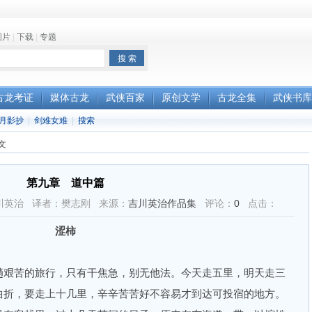
图片
|
下载
|
专题
古龙考证
媒体古龙
武侠百家
原创文学
古龙全集
武侠书库
月影抄
|
剑难女难
|
搜索
文
第九章 道中篇
作者：吉川英治 译者：樊志刚 来源：
吉川英治作品集
评论：
0
点击：
涩柿
艰苦的旅行，只有干焦急，别无他法。今天走五里，明天走三
曲折，要走上十几里，辛辛苦苦好不容易才到达可投宿的地方。