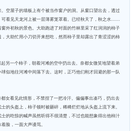
。空屋子的墙板上有个被当作窗户的洞。从窗口望出去，透过
，可看见天龙河上被一层薄雾笼罩着。已经秋天了，秋之水……
着窗外初秋的景色。大助跑进了对面的竹林里采了红润润的柿子
透，大助忙用小刀切开来想吃，然而柿子里却露出了青涩涩的柿
起另一个柿子，朝着河滩的空中扔出去。奈都女微笑地望着弟
小球似地往河滩中间落下去。这时，正巧他们刚才回避的那一队
都女看见此情形，不禁捏了一把冷汗。偏偏事出凑巧，扔出去
武士的头盔上，柿子顿时被砸碎，稀稀烂烂地从头盔上流下来。
武士的吃惊的喊声虽然听得不很清楚，不过也能想象得出他柿汁
抹着脸，一面大声谩骂。