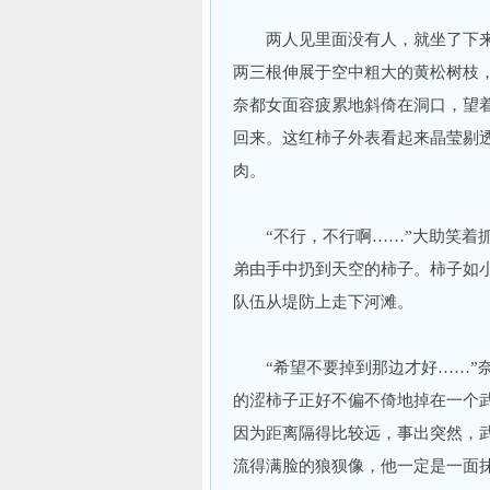
两人见里面没有人，就坐了下来
两三根伸展于空中粗大的黄松树枝
奈都女面容疲累地斜倚在洞口，望
回来。这红柿子外表看起来晶莹剔
肉。
“不行，不行啊……”大助笑着抓
弟由手中扔到天空的柿子。柿子如
队伍从堤防上走下河滩。
“希望不要掉到那边才好……”奈
的涩柿子正好不偏不倚地掉在一个
因为距离隔得比较远，事出突然，
流得满脸的狼狈像，他一定是一面