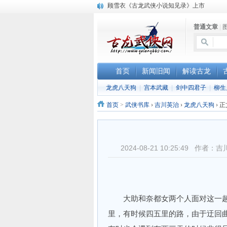
顾雪衣《古龙武侠小说知见录》上市
“武侠书库”查缺补漏活动圆满结束
普通文章
|
《古龙小说原貌探究》修订版已上市
首页
新闻旧闻
解读古龙
龙虎八天狗
|
宫本武藏
|
剑中四君子
|
柳生
首页
>
武侠书库
›
吉川英治
›
龙虎八天狗
›
正
2024-08-21 10:25:49 
大助和奈都女两个人面对这一趟
里，有时候四五里的路，由于迂回