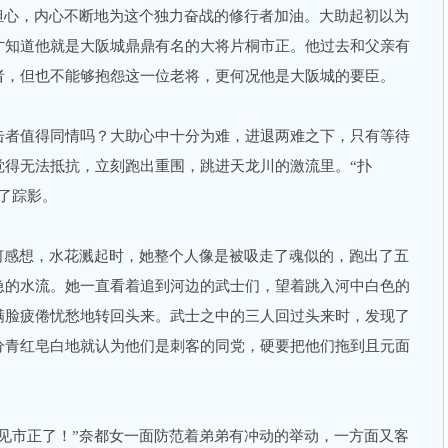
担心，内心不断地为这个独力奋战的修行者加油。大助起初以为
才知道他就是大阪城鼎鼎有名的大将片桐市正。他过去和父亲有
者，但也不能够抱怨这一位老将，更何况他是大阪城的要臣。
者值得同情吗？大助心中十分为难，进退两难之下，只有等待
觉得无法抵抗，立刻跑出重围，跳进天龙川的激流里。“扑
了踪影。
感想，水花溅起时，她整个人像是被吸走了魂似的，跑出了五
急的水流。她一直看着追到河边的武士们，望着跳入河中白色的
满脸疲倦忧愁地转回头来。武士之中的三人回过头来时，发现了
分青红皂白地就认为他们是刺客的同党，硬要把他们拖到且元面
市正了！”奈都女一面防范着弟弟有冲动的举动，一方面又客