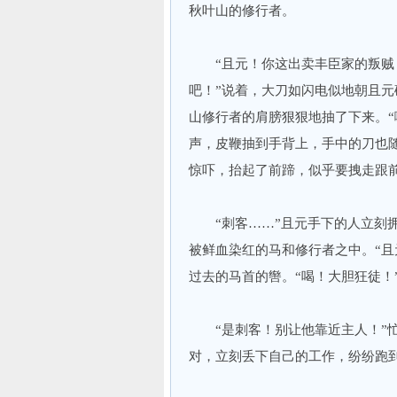
秋叶山的修行者。
“且元！你这出卖丰臣家的叛贼！
吧！”说着，大刀如闪电似地朝且元
山修行者的肩膀狠狠地抽了下来。“
声，皮鞭抽到手背上，手中的刀也
惊吓，抬起了前蹄，似乎要拽走跟
“刺客……”且元手下的人立刻拥
被鲜血染红的马和修行者之中。“且
过去的马首的辔。“喝！大胆狂徒！
“是刺客！别让他靠近主人！”忙
对，立刻丢下自己的工作，纷纷跑