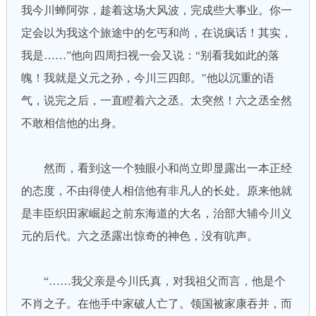
我今川蝉阿弥，趁着这场大风波，完成些大事业。你一
定会以为我这个旅途中的乞丐和尚，在说疯话！其实，
我是……”他向四周扫视一会又说：“别看我如此的落
魄！我就是义元之孙，今川三四郎。″他以沉重的语
气，说完之后，一直瞪着六之丞。太突然！六之丞全然
不敢相信他的出身。
然而，看到这一个独眼小和尚立即显露出一本正经
的态度，不由得使人相信他有非凡人的长处。原来他就
是丰臣织田家崛起之前东海道的大名，治部大辅今川义
元的后代。六之丞露出惊奇的神色，没有吭声。
“……我父亲是今川氏真，对我祖父而言，他是个
不肖之子。在他手中家破人亡了。领国被家康吞并，而