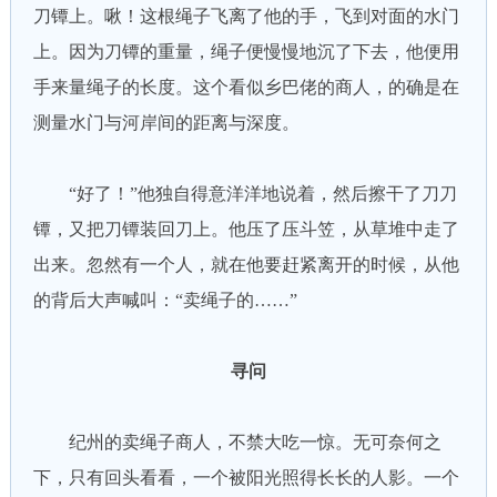
刀镡上。啾！这根绳子飞离了他的手，飞到对面的水门
上。因为刀镡的重量，绳子便慢慢地沉了下去，他便用
手来量绳子的长度。这个看似乡巴佬的商人，的确是在
测量水门与河岸间的距离与深度。
“好了！”他独自得意洋洋地说着，然后擦干了刀刀
镡，又把刀镡装回刀上。他压了压斗笠，从草堆中走了
出来。忽然有一个人，就在他要赶紧离开的时候，从他
的背后大声喊叫：“卖绳子的……”
寻问
纪州的卖绳子商人，不禁大吃一惊。无可奈何之
下，只有回头看看，一个被阳光照得长长的人影。一个