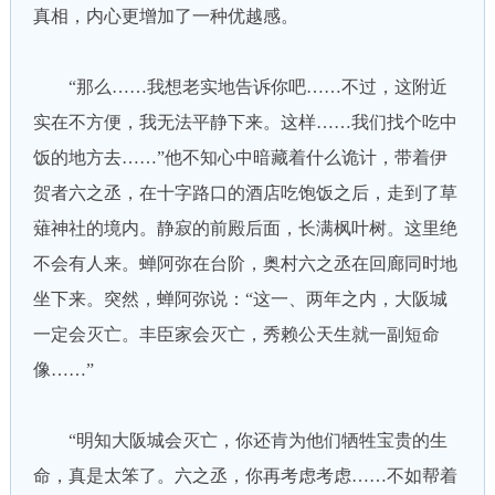
真相，内心更增加了一种优越感。
“那么……我想老实地告诉你吧……不过，这附近
实在不方便，我无法平静下来。这样……我们找个吃中
饭的地方去……”他不知心中暗藏着什么诡计，带着伊
贺者六之丞，在十字路口的酒店吃饱饭之后，走到了草
薙神社的境内。静寂的前殿后面，长满枫叶树。这里绝
不会有人来。蝉阿弥在台阶，奥村六之丞在回廊同时地
坐下来。突然，蝉阿弥说：“这一、两年之内，大阪城
一定会灭亡。丰臣家会灭亡，秀赖公天生就一副短命
像……”
“明知大阪城会灭亡，你还肯为他们牺牲宝贵的生
命，真是太笨了。六之丞，你再考虑考虑……不如帮着