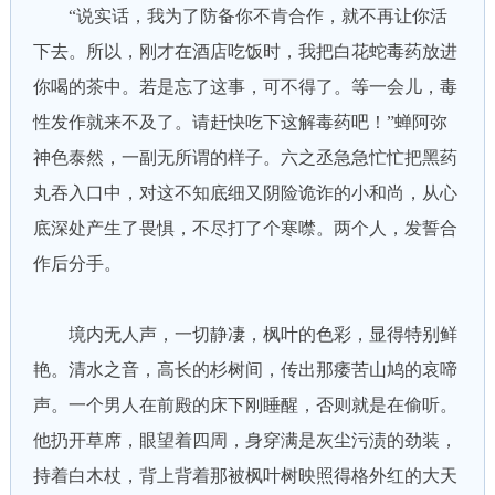
“说实话，我为了防备你不肯合作，就不再让你活
下去。所以，刚才在酒店吃饭时，我把白花蛇毒药放进
你喝的茶中。若是忘了这事，可不得了。等一会儿，毒
性发作就来不及了。请赶快吃下这解毒药吧！”蝉阿弥
神色泰然，一副无所谓的样子。六之丞急急忙忙把黑药
丸吞入口中，对这不知底细又阴险诡诈的小和尚，从心
底深处产生了畏惧，不尽打了个寒噤。两个人，发誓合
作后分手。
境内无人声，一切静凄，枫叶的色彩，显得特别鲜
艳。清水之音，高长的杉树间，传出那痿苦山鸠的哀啼
声。一个男人在前殿的床下刚睡醒，否则就是在偷听。
他扔开草席，眼望着四周，身穿满是灰尘污渍的劲装，
持着白木杖，背上背着那被枫叶树映照得格外红的大天