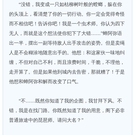
“没错，我变成一只如枯柳树叶般的螳螂，躲在你
的头顶上，看清楚了你的一切行动。你一定会觉得奇怪
而不相信吧！告诉你吧！我是一个虫术师。你认为四下
无人，而就是这个想法使你犯下了大错……”蝉阿弥语
出一半，摆出一副等待敌人出手攻击的姿势。但是卖绳
人是不会糊涂地随意出手的。他想：和这家伙一味地纠
缠，不但对自己不利，而且浪费时间，干脆，不理他，
走开算了。但是如果他到城内去告密，那就糟了！于是
他想和蝉阿弥和解而改变了口气。
“不……既然你知道了我的企图，我甘拜下风。不
错，我是在找门路。你既然知道了我的用意，阁下必非
普通旅途中的琵琶师。请问大名？”