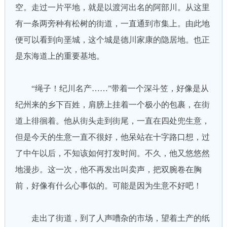
空。走过一片平地，就是以渡河出名的阿部川。从这里
有一条两旁种有松树的街道，一直通到市集上。由此地
便可以看到向垩城，这个城是德川家康的隐居地。也正
是东海道上的重要基地。
“绳子！纪川名产……”带着一个深斗笠，好像是从
纪州来的乡下百姓，肩膀上挂着一个极小的包裹，在街
道上徘徊着。他从街头走到街尾，一直在四处兜生意，
但是今天的生意一直不很好，他呆站在十字路口想，过
了中午以后，不知该如何打发时间。不久，他又悠悠然
地漫步。这一次，他不再发出叫卖声，把双腕卷在胸
前，好像有什么心事似的。可能是因为生意不好吧！
走出了街道，到了人声嘈杂的市场，望着土产的纸