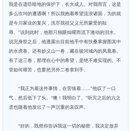
我是在遗臣暗地的保护下，长大成人。对我而言，这是
多么坎坷的遭遇啊！所以我抱着希望流浪诸国，为的就
是今川家业的复兴，洗尽我祖父义元所蒙受的耻
辱。”说到此时，他那只独眼灿曜而流下激动的泪水。
说完身世之后，他透露出目前他手中有扶桑掌握图其中
的水虎卷。还有妙义山一卷，藏在骏河城内的凤凰卷。
有了这三卷，那埋在心中的希望，是绝不难实现的。不
管如何艰苦，也要把另外二卷拿到手。
“我正为着这件事情，在苦恼着……”他叹了一口
气，然后低下了头。“噢！我明白了。”听完之后的六之
丞也随着他发出了一声沉重的哀叹声。
“好的，既然你告诉我这一切的秘密，我决定放弃