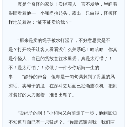
真是个奇怪的家伙！卖绳商人一言不发地，半睁着
眼睛看着他—一小和尚抬起头，露出一只白眼，怪模怪
样地笑着说：“能不能卖给我？”
“原来是卖的绳子被水打湿了，不好意思卖是不
是？打开袋子让客人看看没什么关系吧！哈哈哈，你真
是个怪人，自已的货故意往水里丢，真是太可惜了！
不！是太可怕了！你做了一件令你后悔一生的
事……”静静的声音，但却是一句句讽刺到了骨里的风
凉话。卖绳子的脸，在深斗笠后面已经渐露杀机，把刚
才装好的大刀握着，准备出鞘了。
“卖绳子的啊！”小和尚又向前走了一步，他到底知
不知道前面已有一只猛虎？。“你应该谢谢我，我们两