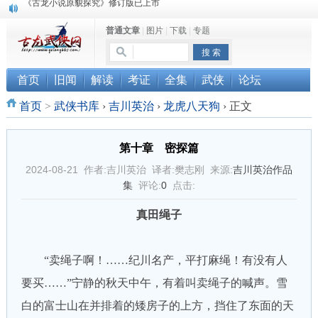
顾雪衣《古龙武侠小说知见录》上市
普通文章
|
图片
|
下载
|
专题
“武侠书库”查缺补漏活动圆满结束
《古龙小说原貌探究》修订版已上市
首页
旧闻
解读
考证
全集
武侠
论坛
首页
>
武侠书库
›
吉川英治
›
龙虎八天狗
›
正文
第十章 密探篇
2024-08-21 作者:吉川英治 译者:樊志刚 来源:
吉川英治作品
集
评论:
0
点击:
真田绳子
“卖绳子啊！……纪川名产，平打麻绳！有没有人
要买……”宁静的秋天中午，有着叫卖绳子的喊声。雪
白的富士山在并排着的矮房子的上方，挡住了东面的天