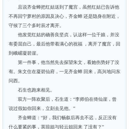
且说齐金蝉把红姑送到了魔宫，虽然红姑已告诉他
不再回宁萝村的原因及决心，齐金蝉 还是隐身在附近，
守候了三个多时辰才离开。
他发觉红姑的确善良坚贞，认这样一位干娘，并没
有委屈自己，最后他带着满心的祝福 ，离开了魔宫，回
到峨嵋凝碧崖。
第一件事，他当然先去探望朱文，看她伤势好了没
有。朱文住在凝碧仙府，一见齐金蝉 回来，高兴地问东
问西。
石生也跑来相见。
双方一阵欢聚后，石生道：“李师伯在倚仙崖，曾
说过假如你回来，立刻去见他。”
齐金蝉道：“好，我们畅叙后再去不迟，反正没有
什么要紧的事，英琼姐与轻云姐回来 了没有？”