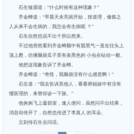
石生皱眉道：“什么时候有这种现象？”
齐金蝉道：“早晨天未亮就开始，按道理，修炼之
人从来不会生病的，我怎会有生病呢 ？”
石生自然也说不出个所以然来。
不过他突然看到齐金蝉额中有股黑气一直在往头上
顶上爬，仿佛脑袋瓜子里有条黑色的 小虫在钻动一般。
他把这现象告诉了齐金蝉。
齐金蝉道：“奇怪，我脑袋没有什么感觉啊！”
石生道：“我去告诉其他人，看看师姐妹中有没有
懂医理的，来替你诊一下脉。”
他匆匆飞上凝碧崖，逢人便问，虽然问不出结果，
消息却传开了，自然也传进了李真人 的耳朵。
立刻传石生去问话。