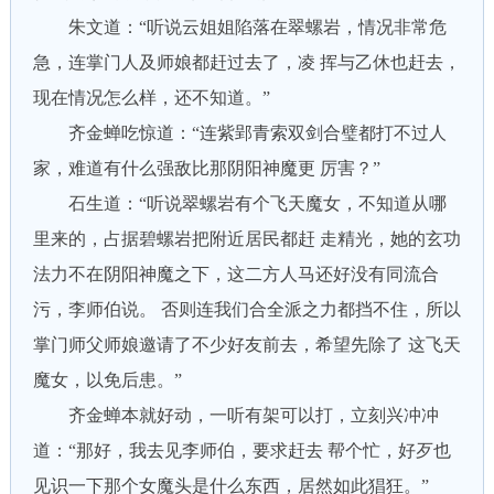
朱文道：“听说云姐姐陷落在翠螺岩，情况非常危
急，连掌门人及师娘都赶过去了，凌 挥与乙休也赶去，
现在情况怎么样，还不知道。”
齐金蝉吃惊道：“连紫郢青索双剑合璧都打不过人
家，难道有什么强敌比那阴阳神魔更 厉害？”
石生道：“听说翠螺岩有个飞天魔女，不知道从哪
里来的，占据碧螺岩把附近居民都赶 走精光，她的玄功
法力不在阴阳神魔之下，这二方人马还好没有同流合
污，李师伯说。 否则连我们合全派之力都挡不住，所以
掌门师父师娘邀请了不少好友前去，希望先除了 这飞天
魔女，以免后患。”
齐金蝉本就好动，一听有架可以打，立刻兴冲冲
道：“那好，我去见李师伯，要求赶去 帮个忙，好歹也
见识一下那个女魔头是什么东西，居然如此猖狂。”