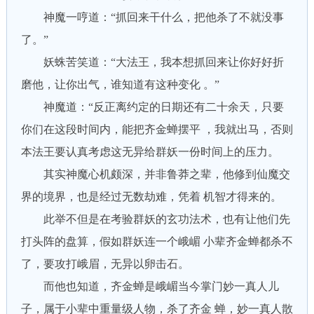
神魔一哼道：“抓回来干什么，把他杀了不就没事
了。”
妖蛛苦笑道：“大法王，我本想抓回来让你好好折
磨他，让你出气，谁知道有这种变化 。”
神魔道：“反正离约定的日期还有二十余天，只要
你们在这段时间内，能把齐金蝉摆平 ，我就出马，否则
本法王要认真考虑这无异给群妖一份时间上的压力。
其实神魔心机颇深，并非鲁莽之辈，他修到仙魔交
界的境界，也是经过无数劫难，凭着 机智才得来的。
此举不但是在考验群妖的玄功法术，也有让他们先
打头阵的盘算，假如群妖连一个峨嵋 小辈齐金蝉都杀不
了，要攻打峨眉，无异以卵击石。
而他也知道，齐金蝉是峨嵋当今掌门妙一真人儿
子，属于小辈中重量级人物，杀了齐金 蝉，妙一真人散