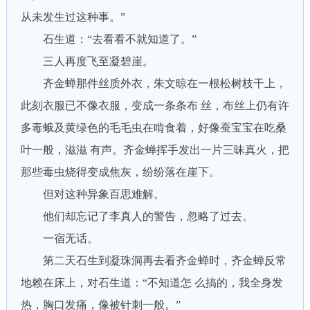
从未发生过这种事。”
石生道：“去看看不就知道了。”
三人再度飞至凝碧崖。
齐金蝉那件丝质外衣，朱文晾在一根松树枝干上，
此刻衣服已不像衣服，变成一条条布 丝，布丝上仍有许
多毒蛾及黄绿色的毛毛虫在啃食着，好像蚕宝宝在吃桑
叶一般，滋滋 有声。齐金蝉挥手发出一片三昧真火，把
那些毒虫烧得变成焦灰，纷纷落在崖下。
但对这种异象百思难解。
他们却忘记了李真人的警告，忽略了过去。
一宿无话。
第二天石生到凝珠洞再去看齐金蝉时，齐金蝉反常
地赖在床上，对石生道：“不知道怎 么搞的，我全身发
热，胸口发痛，像被针刺一般。”