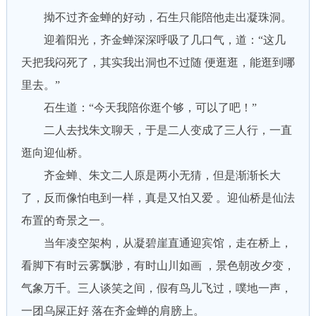
拗不过齐金蝉的好动，石生只能陪他走出凝珠洞。
迎着阳光，齐金蝉深深呼吸了几口气，道：“这几
天把我闷死了，其实我出洞也不过随 便逛逛，能逛到哪
里去。”
石生道：“今天我陪你逛个够，可以了吧！”
二人去找朱文聊天，于是二人变成了三人行，一直
逛向迎仙桥。
齐金蝉、朱文二人原是两小无猜，但是渐渐长大
了，反而像怕电到一样，真是又怕又爱 。迎仙桥是仙法
布置的奇景之一。
当年凌空架构，从凝碧崖直通迎宾馆，走在桥上，
看脚下有时云雾飘渺，有时山川如画 ，景色朝改夕变，
气象万千。三人谈笑之间，假有鸟儿飞过，噗地一声，
一团乌屎正好 落在齐金蝉的肩膀上。