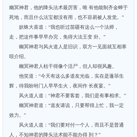
幽冥神君，他的降头法术最厉害，唯 有他能制齐金蝉于
死地，而且什么法宝都没有用，也不容易被人发觉。”
妖蛛大喜道：“我也听过苗疆有这么一个法师，
走，把这件事早早办完，免得大法王变 卦。”
幽冥神君与风火道人是旧识，双方一见面就互相寒
喧介绍。
幽冥神君人枯干得像个活尸，但人却很风趣。
他笑道：“今天有这么多道友光临，实在是蓬荜生
辉，待我吩咐门人早早生火，夜间作 长夜宴。”
风火道人道：“神君不要客套，我们是有事相求。”
幽冥神君道：“道友请说，只要帮得上忙，我一定
效力。”
风火道人道：“我们要对付一个人，而且不是普通
人，不知神君的降头法术能不能办得 到？”