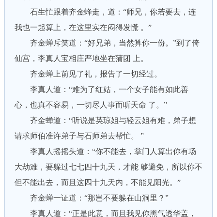
石生忙跟着齐金蜂走，道：“师兄，你若要去，连
我也一起算上，在这里实在闷得发慌 。”
齐金蝉斥笑道：“好兄弟，当然算你一份。”到了倚
仙宫，李真人宝相庄严地坐在蒲团 上。
齐金蝉上前见了礼，报告了一切经过。
李真人道：“难为了红姑，一个女子能有如此善
心，也真不容易，一切尽人事而听天命 了。”
齐金蝉道：“听说是英琼姐与轻云姐有难，弟子想
请求师伯准许弟子与石师弟去帮忙。 ”
李真人摇摇头道：“你不能去，掌门人算出你有场
大劫难，要躲过七七四十九天，才能 够避免，所以你不
但不能出去，而且这四十九天内，不能见阳光。”
齐金蝉一证道：“那岂不要躲在山洞里？”
李真人道：“正是此意，而且我见你黑气透华盖，