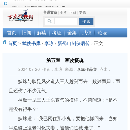
《古龙小说原貌探究》修订版已上市
普通文章
|
图片
|
下载
|
专题
顾雪衣《古龙武侠小说知见录》上市
“武侠书库”查缺补漏活动圆满结束
首页
旧闻
解读
考证
全集
武侠
论坛
首页
>
武侠书库
›
李凉
›
新蜀山剑侠后传
›
正文
第五章 画皮摄魂
2024-07-20 作者：李凉 来源：
李凉作品集
点击：
妖蛛与耿昆风火道人三人趁兴而去，败兴而归，而
且还伤了不少元气。
神魔一见三人垂头丧气的模样，不禁问道：“是不
是没有得手？”
妖蛛道：“我已网住那小鬼，要把他抓回来，岂知
半途碰上凌老叫化夫妻，被他们拦截 走了。”