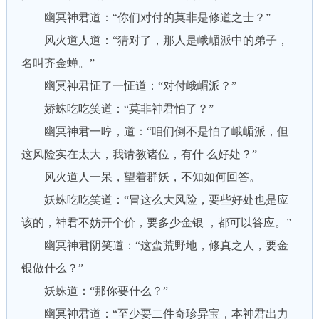
幽冥神君道：“你们对付的莫非是修道之士？”
风火道人道：“猜对了，那人是峨嵋派中的弟子，
名叫齐金蝉。”
幽冥神君怔了一怔道：“对付峨嵋派？”
娇蛛吃吃笑道：“莫非神君怕了？”
幽冥神君一哼，道：“咱们倒不是怕了峨嵋派，但
这风险实在太大，我请教诸位，有什 么好处？”
风火道人一呆，望着群妖，不知如何回答。
妖蛛吃吃笑道：“冒这么大风险，要些好处也是应
该的，神君不妨开个价，要多少金银 ，都可以答应。”
幽冥神君阴笑道：“这蛮荒野地，修真之人，要金
银做什么？”
妖蛛道：“那你要什么？”
幽冥神君道：“至少要二件奇珍异宝，本神君出力