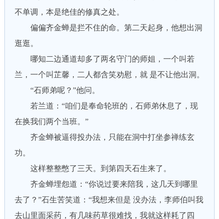
不单调，本是绝佳的修真之处。
偏偏齐金蝉是拦不住的命。第二天起身，他想出洞
逛逛。
哪知二边通道却多了两名守门的师姐，一个叫若
兰，一个叫芷馨，二人都含笑劝慰，就 是不让他出洞。
“石师弟呢？”他问。
若兰道：“咱们是奉命轮班的，石师弟休息了，现
在换我们两个当班。”
齐金蝉被逼得投办法，只能在洞中打坐参禅练玄
功。
这样整整憋了三天。到第四天石生来了。
齐金蝉埋怨道：“你说过要来陪我，这几天到哪里
去了？”石生苦笑道：“我想来但是 没办法，李师伯叫我
去山里面采药，有几味药草很难找，我就这样耗了四