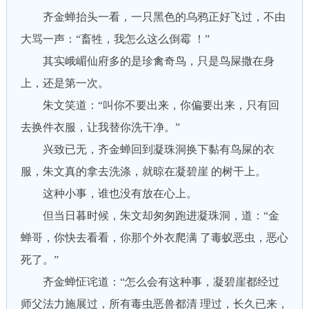
齐金蝉抬头一看，一只黑色的乌鸦正好飞过，不由
大骂一声：“畜牲，我怎么这么倒霉 ！”
其实峨嵋仙府多的是珍禽奇鸟，只是鸟屎撒在身
上，还是第一次。
朱文笑道：“叫你不要出来，你偏要出来，只有回
去换件衣服，让我替你洗干净。”
兴致已无，齐金蝉回到凝珠洞换下黏有鸟屎的衣
服，朱文真的拿去洗涤，就晾在凝碧崖 的树干上。
这种小事，谁也没有放在心上。
但当日暮时候，朱文却匆匆跑进凝珠洞，道：“金
蝉哥，你快去看看，你那个外衣爬满 了毒蚁恶虫，恶心
死了。”
齐金蝉怔诧道：“怎么会有这种事，凝碧崖都经过
师父法力施展过，所有毒虫恶兽都清 理过，长久已来，