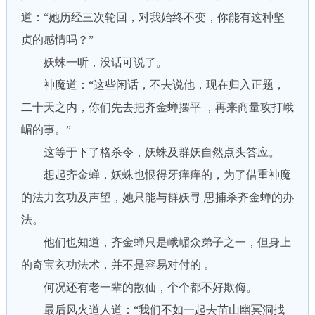
道：“她历经三次轮回，对我始终不变，你能有这种坚
贞的感情吗？”
妖蛛一听，没话可说了。
神魔道：“这些闲话，不去说他，现在归入正题，
二十天之内，你们先去把齐金蝉摆平 ，再来商量攻打峨
嵋的事。”
这等于下了格杀令，妖蛛及群妖自然点头答应。
想起齐金蝉，妖蛛也恨得牙痒痒的，为了借重神魔
的法力玄功及声望，她只能与群妖寻 思捕杀齐金蝉的办
法。
他们也知道，齐金蝉只是峨嵋众弟子之一，但身上
的奇宝玄功法术，并不是容易对付的 。
何况还有老一辈的散仙，个个都不好欺侮。
最后风火道人道：“我们不如一起去苗山幽冥洞找