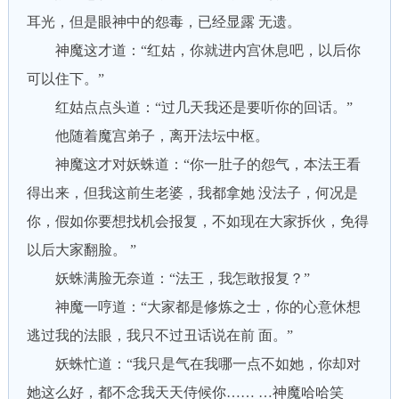
耳光，但是眼神中的怨毒，已经显露 无遗。
神魔这才道：“红姑，你就进内宫休息吧，以后你
可以住下。”
红姑点点头道：“过几天我还是要听你的回话。”
他随着魔宫弟子，离开法坛中枢。
神魔这才对妖蛛道：“你一肚子的怨气，本法王看
得出来，但我这前生老婆，我都拿她 没法子，何况是
你，假如你要想找机会报复，不如现在大家拆伙，免得
以后大家翻脸。 ”
妖蛛满脸无奈道：“法王，我怎敢报复？”
神魔一哼道：“大家都是修炼之士，你的心意休想
逃过我的法眼，我只不过丑话说在前 面。”
妖蛛忙道：“我只是气在我哪一点不如她，你却对
她这么好，都不念我天天侍候你…… …神魔哈哈笑