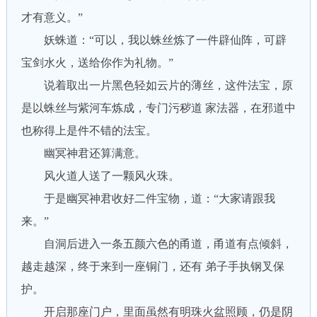
才有意义。”
妖蛛道：“可以，我以蛛丝炼了一件辟仙阵，可辟
宝剑水火，送给你作为礼物。”
说着取出一片黑色轻如云片的薄丝，这件法宝，原
是以蛛丝与紫河车炼成，专门污秽道 家法器，在邪道中
也称得上是件不错的法宝。
幽冥神君还算满意。
风火道人送了一颗风火珠。
于是幽冥神君收好二件宝物，道：“大家请跟我
来。”
自洞后进入一条五颜六色的甬道，甬道有点倾斜，
越走越深，终于来到一座铜门，还有 弟子手执钢叉保
护。
开启那座门户，里面虽然有明珠火盆照顾，仍是阴