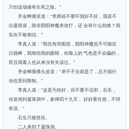
只怕这场难有生死之险。”
齐金蝉瘪笑道：“李师叔不要吓我好不好，我若不
出凝碧崖，除非阴阳神魔来攻打，还 会有什么劫难？我
实在不敢相信。”
李真人道：“我也有些困惑，阴阳神魔也不可能近
日挑衅，我相信我的眼睛，你脸上的 气色是不会骗的，
而且我看人也从来没有失误过。”
齐金蝉搔搔头皮道：“弟子不去就是了，总不能行
动也受到限制。”
李真人道：“这是为你好，你不要不信邪，石生，
你送他到凝珠洞中，参禅四十九天， 好好看住他，不得
有误。”
石生只能答应。
二人来到了凝珠洞。