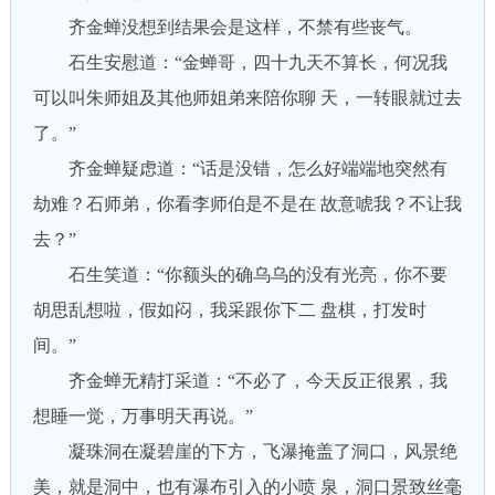
齐金蝉没想到结果会是这样，不禁有些丧气。
石生安慰道：“金蝉哥，四十九天不算长，何况我
可以叫朱师姐及其他师姐弟来陪你聊 天，一转眼就过去
了。”
齐金蝉疑虑道：“话是没错，怎么好端端地突然有
劫难？石师弟，你看李师伯是不是在 故意唬我？不让我
去？”
石生笑道：“你额头的确乌乌的没有光亮，你不要
胡思乱想啦，假如闷，我采跟你下二 盘棋，打发时
间。”
齐金蝉无精打采道：“不必了，今天反正很累，我
想睡一觉，万事明天再说。”
凝珠洞在凝碧崖的下方，飞瀑掩盖了洞口，风景绝
美，就是洞中，也有瀑布引入的小喷 泉，洞口景致丝毫