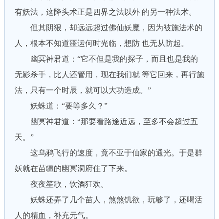
有妖法，这降头术正是四界之法以外 的另一种法术。
但其阴狠，却远远超过佛仙妖魔，因为被施法术的
人，根本不知道噩运何时光临，想防 也无从防起。
幽冥神君道：“它不但是我的探子，而且也是我的
无影杀手，比人还管用，现在我们就 等它回来，再行施
法，只有一个时辰，就可以大功造成。”
妖蛛道：“要等多久？”
幽冥神君道：“那要看路途近远，至多不会超过五
天。”
这乌鸦飞行的速度，竟不亚于仙家的通光。于是群
妖就在苗疆的幽冥洞府住了下来。
夜夜笙歌，饮酒狂欢。
妖蛛还弄了几个苗人，煞煞饥欲，玩够了，还喝活
人的精血，补充元气。