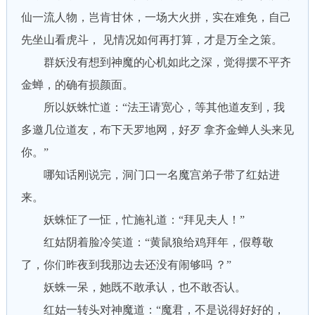
仙一流人物，岂肯甘休，一场大火拼，实在难免，自己
先坐山看虎斗， 见情况如何再打算，才是万全之策。
群妖没有想到神魔的心机如此之深，觉得摆不平齐
金蝉，的确有损颜面。
所以妖蛛忙道：“法王请宽心，等其他道友到，我
多邀几位道友，布下天罗地网，好歹 拿齐金蝉人头来见
你。”
哪知话刚说完，洞门口一名魔宫弟子带了红姑进
来。
妖蛛怔了一怔，忙施礼道：“拜见夫人！”
红姑阴着脸冷笑道：“黄鼠狼给鸡拜年，假尊敬
了，你们昨夜到我那边去还没有闹够吗 ？”
妖蛛一呆，她既不敢承认，也不敢否认。
红姑一转头对神魔道：“魔君，不是说得好好的，