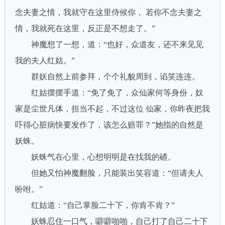
念夫妻之情，我就守在这里侍候你， 若你不念夫妻之
情，我就死在这里，反正是不想走了。”
神魔想了一想，道：“也好，众道友，还不来见见
我的夫人红姑。”
群妖自然上前参拜，个个礼貌周到，谄笑连连。
红姑摆摆手道：“免了免了，众仙家何等身份，奴
家是尘世凡体，担当不起，不过这位 仙家，你昨夜把我
吓得心脏病快要发作了，该怎么赔罪？”她指的自然是
妖蛛。
妖蛛气在心里，心想明明是在找我的碴。
但她又怕神魔翻脸，只能装出笑容道：“但请夫人
吩咐。”
红姑道：“自己掌脸二十下，你肯不肯？”
妖蛛忍住一口气，噼噼啪啪，自己打了自己二十下