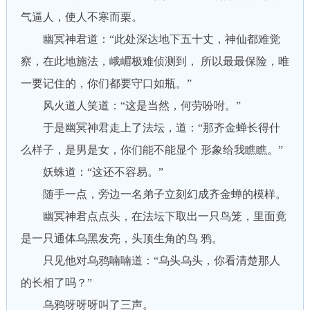
气逼人，使人不寒而栗。
幽冥神君道：“此处深达地下五十丈，神仙都难觉
察，在此地施法，峨嵋极难侦测到， 所以最最保险，唯
一要记住的，你们都要守口如瓶。”
风火道人笑道：“这是当然，何劳吩咐。”
于是幽冥神君走上了法坛，道：“那齐金蝉长得什
么样子，是男是女，你们能不能显个 形象给我瞧瞧。”
妖蛛道：“这还不容易。”
随手一点，旁边一名弟子立刻幻成齐金蝉的模样。
幽冥神君点点头，在法坛下取出一只鸟笼，里面竟
是一只通体乌黑发亮，头顶生角的鸟 鸦。
只见他对乌鸦喃喃道：“乌头乌头，你看清楚那人
的长相了吗？”
乌鸦呀呀呀叫了三声。