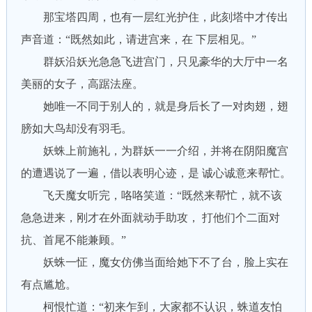
那宝塔四周，也有一层红光护住，此刻塔中才传出
声音道：“既然如此，请进宫来，在 下层相见。”
群妖沿妖光急急飞进宫门，只见豪华的大厅中一名
美丽的女子，高踞法座。
她唯一不同于别人的，就是身后长了一对肉翅，翅
膀如大鸟却没有羽毛。
妖蛛上前施礼，为群妖一一介绍，并将在阴阳魔宫
的遭遇说了一遍，借以表明心迹，是 诚心诚意来帮忙。
飞天魔女听完，咯咯笑道：“既然来帮忙，就不该
急急进来，刚才在外面就动手助攻， 打他们个二面对
抗、首尾不能兼顾。”
妖蛛一怔，魔女仿佛当面给她下不了台，脸上实在
有点尴尬。
柯恨忙道：“初来乍到，大家都不认识，蛛道友怕