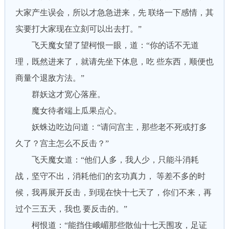
大家产生误会，所以才急急进来，先 联络一下感情，其
实要打大家现在立刻可以出去打。”
飞天魔女望了望柯恨一眼，道：“你的话不无道
理，既然进来了，就请先坐下体息，吃 些东西，顺便也
商量个退敌方法。”
群妖这才宽心落座。
魔女待者端上瓜果点心。
妖蛛边吃边问道：“请问宫主，那些老不死或打多
久了？宫主怎么不反击？”
飞天魔女道：“他们人多，我人少，只能斗消耗
战，坚守不出，消耗他们的玄功真力， 等差不多的时
候，我再展开反击，到现在快十七天了，你们不来，再
过个三五天，我也 要反击的。”
柯恨道：“能挡住峨嵋那些散仙十七天围攻，足证