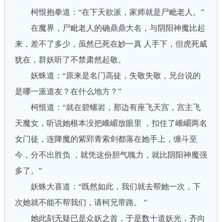
柯恨抱拳道：“在下天欲派，家师就是尸毗老人。”
在魔界，尸毗老人的确鼎鼎大名，与阴阳神魔比起
来，差不了多少，虽然已死在妙一真 人手下，但虎死威
犹在，群妖听了不禁肃然起敬。
妖蛛道：“原来是名门高徒，失敬失敬，兄台说的
是哪一派道友？在什么地方？”
柯恨道：“就在碧螺岩，那边有座飞天宫，宫主飞
天魔女，听说她根本没把峨嵋放眼里 ，扣住了峨嵋两名
女门徒，连降魔的紫郢青索剑都落在她手上，缠斗至
今，分不出胜负 ，就凭这份胆气魄力，就比阴阳神魔强
多了。”
妖蛛大喜道：“既然如此，我们就去帮她一次，下
次她就不能不帮我们，请柯兄带路。 ”
她此刻无疑已是众妖之首，于是数十道妖光，齐向