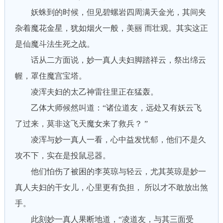
妖蛛到的时候，但见碧螺岩四周满天金光，其间夹
杂着魔花金星，犹如烟火一般，美丽 而壮观。其实这正
是仙魔斗法生死之战。
话从二方面说，妙一真人夫妇脚踏祥云，祭出绵云
幄，罩住魔宫宝塔。
凌浑夫妇的太乙神雷往里正在猛轰。
乙体大师候然叫道：“诸位道友，远处又有妖云飞
了过来，莫非这飞天魔女来了救兵？ ”
凌浑与妙一真人一看，心中益发忧郁，他们不是久
攻不下，实在是投鼠忌器。
他们怕伤了被困的李英琼与轻云，尤其英琼是妙一
真人夫妇的干女儿，心里更有负担， 所以才不敢放出煞
手。
此刻妙一真人果断地道，“凌道友，与其三面受