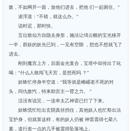
敌，不如网开一面，放他们进去，把他 们一起困住。”
凌浑道：“不错，就这么办。”
说时迟，那时快。
五位散仙方自隐去身形，施法让绵云幄的宝光移开
一半，群妖的妖光已到，一见有空隙 ，想也不想就飞了
进去。
刚到魔宫上方，后面金光复合，宝塔中却传出了叱
喝：“什么人敢闯飞天宫，是想死吗 ？”
妖蛛忙停身半空道：“我等俱是峨嵋老不死的对
头，同仇敌忾，特来助宫主一臂之力。 ”
活没有说完，一连串太乙神雷已打了下来。
妖蛛慌忙吐出玄阴真丝挡住，其他妖人也忙祭出法
宝护身，但就算这样，有的妖人仍被 神雷震得七晕八
素，道行差一点的几乎被震得坠落地上。