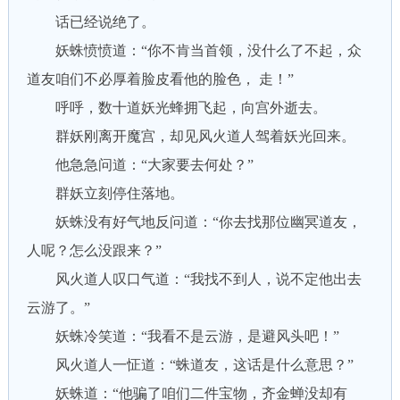
话已经说绝了。
妖蛛愤愤道：“你不肯当首领，没什么了不起，众
道友咱们不必厚着脸皮看他的脸色， 走！”
呼呼，数十道妖光蜂拥飞起，向宫外逝去。
群妖刚离开魔宫，却见风火道人驾着妖光回来。
他急急问道：“大家要去何处？”
群妖立刻停住落地。
妖蛛没有好气地反问道：“你去找那位幽冥道友，
人呢？怎么没跟来？”
风火道人叹口气道：“我找不到人，说不定他出去
云游了。”
妖蛛冷笑道：“我看不是云游，是避风头吧！”
风火道人一怔道：“蛛道友，这话是什么意思？”
妖蛛道：“他骗了咱们二件宝物，齐金蝉没却有