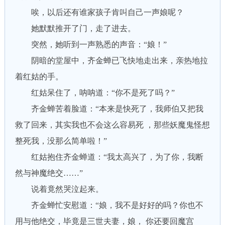
唉，以后还有谁家孩子肯叫自己一声娘呢？
她默默推开了门，走了进去。
突然，她听到一声熟悉的声音：“娘！”
阴暗的堂屋中，齐金蝉已飞快地走出来，亲热地拉
着红姑的手。
红姑呆住了，呐呐道：“你不是死了吗？”
齐金蝉苦着脸道：“本来是快死了，我师伯又把我
救了回来，其实我也不会这么容易死 ，那些妖魔鬼怪想
整死我，没那么简单啦！”
红姑抱住齐金蝉道：“我太高兴了，为了你，我断
然与神魔绝交……”
说着竟然哭泣起来。
齐金蝉忙安慰道：“娘，我不是好好的吗？你也不
用与他绝交，毕竟是三世夫妻，娘， 你还要回魔宫