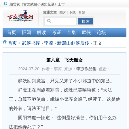
“武侠书库”查缺补漏活动圆满结束
普通文章
|
图片
|
下载
|
专题
《古龙小说原貌探究》修订版已上市
顾雪衣《古龙武侠小说知见录》上市
首页
旧闻
解读
考证
全集
武侠
论坛
首页
>
武侠书库
›
李凉
›
新蜀山剑侠后传
›
正文
第六章 飞天魔女
2024-07-20 作者：李凉 来源：
李凉作品集
点击：
群妖回到魔宫，只见又来了不少邪道中的知己。
群魔正在周旋着寒喧，妖蛛已笑嘻嘻道：“大法
王，总算不辱使命，峨嵋小鬼齐金蝉已 经死了。这是他
的外衣，请法王过目。”
阴阳神魔一怔道：“这倒是好消息，你们用什么办
法把他弄死了？”