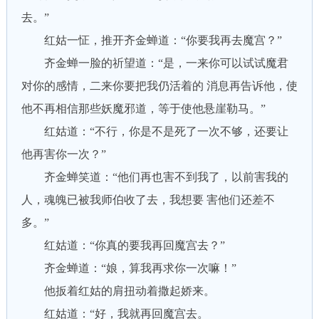
去。”
红姑一怔，推开齐金蝉道：“你要我再去魔宫？”
齐金蝉一脸的祈望道：“是，一来你可以试试魔君
对你的感情，二来你要把我仍活着的 消息再告诉他，使
他不再相信那些妖魔邪道，等于使他悬崖勒马。”
红姑道：“不行，你是不是死了一次不够，还要让
他再害你一次？”
齐金蝉笑道：“他们再也害不到我了，以前害我的
人，魂魄已被我师伯收了去，我想要 害他们还差不
多。”
红姑道：“你真的要我再回魔宫去？”
齐金蝉道：“娘，算我再求你一次嘛！”
他扳着红姑的肩扭动着撒起娇来。
红姑道：“好，我就再回魔宫去。