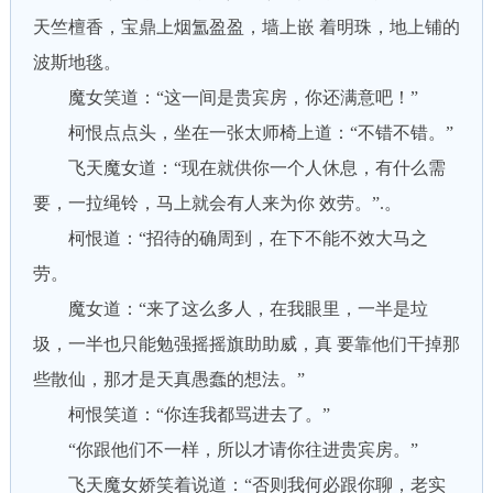
天竺檀香，宝鼎上烟氲盈盈，墙上嵌 着明珠，地上铺的
波斯地毯。
魔女笑道：“这一间是贵宾房，你还满意吧！”
柯恨点点头，坐在一张太师椅上道：“不错不错。”
飞天魔女道：“现在就供你一个人休息，有什么需
要，一拉绳铃，马上就会有人来为你 效劳。”.。
柯恨道：“招待的确周到，在下不能不效大马之
劳。
魔女道：“来了这么多人，在我眼里，一半是垃
圾，一半也只能勉强摇摇旗助助威，真 要靠他们干掉那
些散仙，那才是天真愚蠢的想法。”
柯恨笑道：“你连我都骂进去了。”
“你跟他们不一样，所以才请你往进贵宾房。”
飞天魔女娇笑着说道：“否则我何必跟你聊，老实