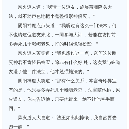
风火道人道：“我请一位道友，施展苗疆降头大
法，就不动声色地把小鬼整得形神俱灭 。”
阴阳神魔点点头道：“我听过有这么一门法术，何
不也请这位道友来此，一同参与大计 ，若能在攻打前，
多弄死几个峨嵋老鬼，打的时候也轻松些。”
风火道人苦笑道：“我也想过这一点，奈何这位幽
冥神君不肯轻易答应，除非有什么好 处，这次我与蛛道
友送了他二件法宝，他才勉强施法的。”
阴阳神魔大笑道：“那有什么关系，本宫奇珍异宝
有的是，他只要多弄死几个峨嵋老鬼 ，法宝随他挑，风
火道友，你去告诉他，只要他肯来，绝不让他空手而
回。”
风火道人大喜道：“法王如出此慷慨，我自然要去
跑一趟。”