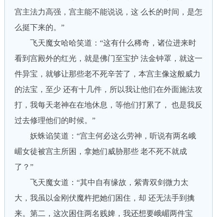
宫主法力高强，宫主能不能说说，这 么长的时间，是怎
么挺下来的。”
飞天魔女哈哈笑道：“这有什么稀奇，诸位进来时
看到宫殿外的红光，就是佛门至宝护 法金钟罩，就这一
件异宝，就够让那些老不死辛苦了，本宫主像这般威力
的法宝，至少 还有十几件，所以我让他们在外面施法攻
打，我每天老神在在地休息，等他们打累了， 也是我反
过去修理他们的时候。”
妖蛛谄笑道：“宫主何必这么劳神，听说有两名峨
嵋女徒被宫主所困，拿她们威胁那些 老不死不就成
了？”
飞天魔女道：“其中自有缘故，紫青双剑微力太
大，我虽以金刚伏魔杵把她们困住，却 还无法手到擒
来。第二，这次困住两名贱婢，我还想要峨嵋两件宝