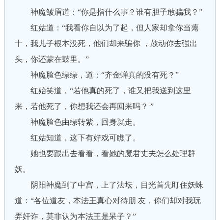
神魔皱眉道：“你是指什么事？谁有胆子敢骗我？”
红姑道：“我看你自以为了起，但人家却拿你当瘪
十，我儿子根本没死，他们却来骗你 ，鼓动你去强出
头，你还蒙在鼓里。”
神魔脸色绿绿，道：“齐金蝉真的没有死？”
红始笑道，“若他真的死了，谁又把我送到这里
来，若他死了，你想我还会再回来吗？ ”
神魔脸色由绿转紫，回身就走。
红姑知道，这下有好戏可瞧了。
她也要跟出去看看，看她的魔君丈夫怎么处理群
妖。
阴阳神魔到了中宫，上了法坛，目光首先盯住妖蛛
道：“各位道友，本法王真心对待朋 友，你们却对我玩
弄奸诈，莫非认为本法王是呆子？”