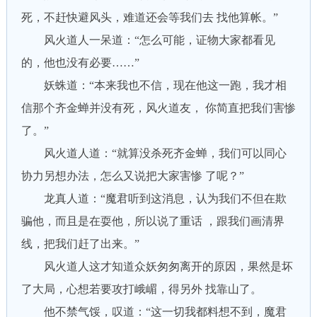
死，不赶快避风头，难道还会等我们去 找他算帐。”
风火道人一呆道：“怎么可能，证物大家都看见
的，他也没有必要……”
妖蛛道：“本来我也不信，现在他这一跑，我才相
信那个齐金蝉并没有死，风火道友， 你简直把我们害惨
了。”
风火道人道：“就算没杀死齐金蝉，我们可以同心
协力另想办法，怎么又说把大家害惨 了呢？”
龙真人道：“魔君听到这消息，认为我们不但在欺
骗他，而且是在耍他，所以说了重话 ，跟我们画清界
线，把我们赶了出来。”
风火道人这才知道众妖匆匆离开的原因，果然是坏
了大局，心想若要攻打峨嵋，得另外 找靠山了。
他不禁气馁，叹道：“这一切我都料想不到，魔君