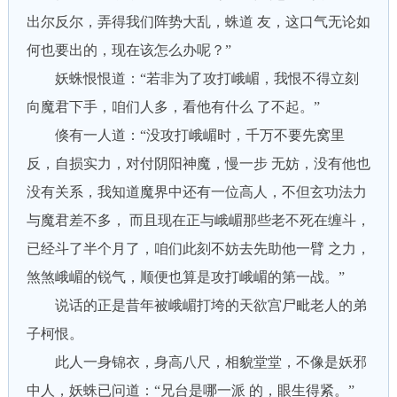
出尔反尔，弄得我们阵势大乱，蛛道 友，这口气无论如
何也要出的，现在该怎么办呢？”
妖蛛恨恨道：“若非为了攻打峨嵋，我恨不得立刻
向魔君下手，咱们人多，看他有什么 了不起。”
倏有一人道：“没攻打峨嵋时，千万不要先窝里
反，自损实力，对付阴阳神魔，慢一步 无妨，没有他也
没有关系，我知道魔界中还有一位高人，不但玄功法力
与魔君差不多， 而且现在正与峨嵋那些老不死在缠斗，
已经斗了半个月了，咱们此刻不妨去先助他一臂 之力，
煞煞峨嵋的锐气，顺便也算是攻打峨嵋的第一战。”
说话的正是昔年被峨嵋打垮的天欲宫尸毗老人的弟
子柯恨。
此人一身锦衣，身高八尺，相貌堂堂，不像是妖邪
中人，妖蛛已问道：“兄台是哪一派 的，眼生得紧。”