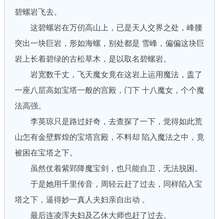
碧螺岩飞去。
这碧螺岩在万仞高山上，已是天人交界之处，峰腰
突出一块巨岩，形如海螺，别处都是 雪峰，偏偏这块巨
岩上长着碧绿的古松草木，是以取名碧螺岩。
岩宽数千丈，飞天魔女竟在这岩上运用魔法，盖了
一座八层高如宝塔一般的宫殿，门下 十八魔女，个个魔
法高强。
李英琼只是路过好奇，去查探了一下，觉得如此荒
山怎有金壁辉煌的宝塔宫殿，不料却 陷入魔法之中，竟
被困在宝塔之下。
虽然仗着紫郢降魔宝剑，也只能自卫，无法脱困。
于是她用千里传音，周轻云赶了过去，同样陷入宝
塔之下，逼得妙一真人夫妇亲自出动 。
最后连凌浑夫妇及乙休大师也赶了过去。