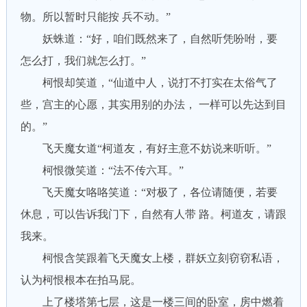
物。所以暂时只能按 兵不动。”
妖蛛道：“好，咱们既然来了，自然听凭吩咐，要
怎么打，我们就怎么打。”
柯恨却笑道，“仙道中人，说打不打实在太俗气了
些，宫主的心愿，其实用别的办法， 一样可以先达到目
的。”
飞天魔女道“柯道友，有好主意不妨说来听听。”
柯恨微笑道：“法不传六耳。”
飞天魔女咯咯笑道：“对极了，各位请随便，若要
休息，可以告诉我门下，自然有人带 路。柯道友，请跟
我来。
柯恨含笑跟着飞天魔女上楼，群妖立刻窃窃私语，
认为柯恨根本在拍马屁。
上了楼塔第七层，这是一楼三间的卧室，房中燃着