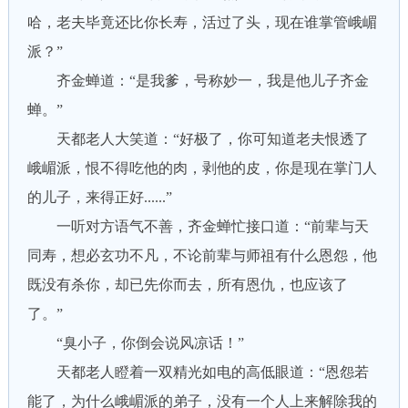
哈，老夫毕竟还比你长寿，活过了头，现在谁掌管峨嵋
派？”
齐金蝉道：“是我爹，号称妙一，我是他儿子齐金
蝉。”
天都老人大笑道：“好极了，你可知道老夫恨透了
峨嵋派，恨不得吃他的肉，剥他的皮，你是现在掌门人
的儿子，来得正好......”
一听对方语气不善，齐金蝉忙接口道：“前辈与天
同寿，想必玄功不凡，不论前辈与师祖有什么恩怨，他
既没有杀你，却已先你而去，所有恩仇，也应该了
了。”
“臭小子，你倒会说风凉话！”
天都老人瞪着一双精光如电的高低眼道：“恩怨若
能了，为什么峨嵋派的弟子，没有一个人上来解除我的