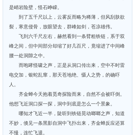
是峭岩险壁，怪石峥嵘。
到了五千尺以上，云雾反而略为稀薄，但风刮肤欲
裂，寒意侵骨，放眼望去，群峰如剑，苍凉雄伟。
飞到六千尺左右，赫然看到一条臂粗铁链，系于双
峰之间，但中间部分却缩了好几百尺，竟缩进了中间峰
腰一处洞隙之中。
而咆哮怪啸之声，正是从洞口传出来，空中不时雷
电交加，银蛇乱窜，那天苍地绝、慑人之势，的确吓
人。
齐金蝉今天抱着觅奇探险而来，自然不会被吓倒。
他想飞近洞口探一探，洞中到底是怎么一个景象。
哪知才飞近一半，陡听到铁链晃动啷啷之声，知道
不妙，倏见一条黑影自洞中飞扑出来，齐金蝉反应还算
不慢，连忙飞退。