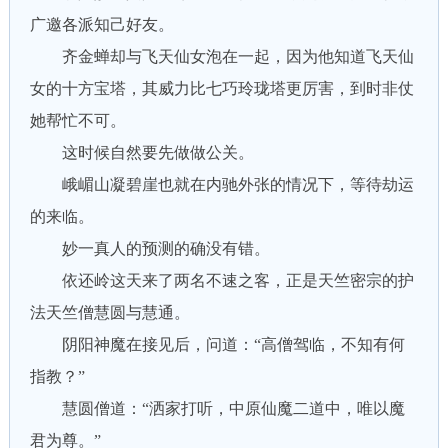
广邀各派知己好友。
齐金蝉却与飞天仙女泡在一起，因为他知道飞天仙
女的十方宝塔，其威力比七巧玲珑塔更厉害，到时非仗
她帮忙不可。
这时候自然要先做做公关。
峨嵋山凝碧崖也就在内驰外张的情况下，等待劫运
的来临。
妙一真人的预测的确没有错。
依还岭这天来了两名不速之客，正是天竺密宗的护
法天竺僧慧圆与慧通。
阴阳神魔在接见后，问道：“高僧驾临，不知有何
指教？”
慧圆僧道：“洒家打听，中原仙魔二道中，唯以魔
君为尊。”