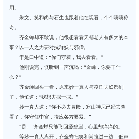
用。
朱文、笑和尚与石生也跟着他在观看，个个啧啧称
奇。
齐金蝉却不敢说，他很想看看天都老人有多大的本
事？以一人之力要对抗群妖与邪僧。
于是口中道：“你们守着，我去看看。”
他刚说完，倏听到一声沉喝：“金蝉，你要干什
么？”
齐金蝉回头一看，原来妙一真人与凌浑夫妇都到
了，他忙道；“我想去探一探。”
妙一真人道：“你不必去冒险，寒山神尼已经去查
看了，你守住中宫，接应各方要紧。”
“是。”齐金蝉只能飞回凝碧崖，心里却痒痒的。
等妙一真人离开，齐金蝉把笑和尚拉过一边，低声