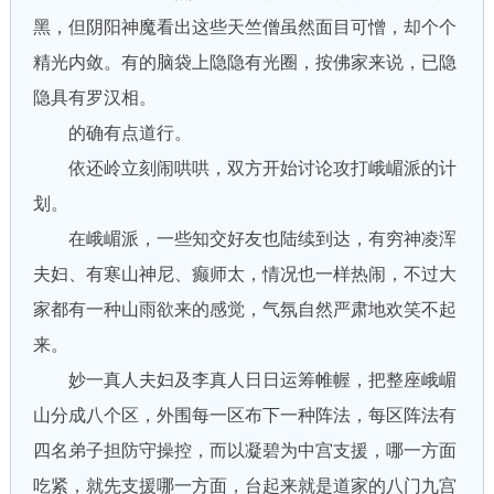
黑，但阴阳神魔看出这些天竺僧虽然面目可憎，却个个
精光内敛。有的脑袋上隐隐有光圈，按佛家来说，已隐
隐具有罗汉相。
的确有点道行。
依还岭立刻闹哄哄，双方开始讨论攻打峨嵋派的计
划。
在峨嵋派，一些知交好友也陆续到达，有穷神凌浑
夫妇、有寒山神尼、癫师太，情况也一样热闹，不过大
家都有一种山雨欲来的感觉，气氛自然严肃地欢笑不起
来。
妙一真人夫妇及李真人日日运筹帷幄，把整座峨嵋
山分成八个区，外围每一区布下一种阵法，每区阵法有
四名弟子担防守操控，而以凝碧为中宫支援，哪一方面
吃紧，就先支援哪一方面，台起来就是道家的八门九宫