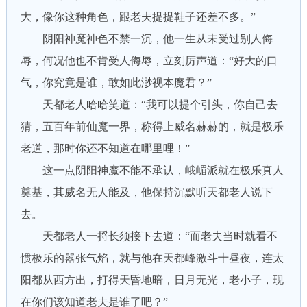
大，像你这种角色，跟老夫提提鞋子还差不多。”
阴阳神魔神色不禁一沉，他一生从未受过别人侮
辱，何况他也不肯受人侮辱，立刻厉声道：“好大的口
气，你究竟是谁，敢如此渺视本魔君？”
天都老人哈哈笑道：“我可以提个引头，你自己去
猜，五百年前仙魔一界，称得上威名赫赫的，就是极乐
老道，那时你还不知道在哪里哩！”
这一点阴阳神魔不能不承认，峨嵋派就在极乐真人
奠基，其威名无人能及，他保持沉默听天都老人说下
去。
天都老人一捋长须接下去道：“而老夫当时就看不
惯极乐的嚣张气焰，就与他在天都峰激斗十昼夜，连太
阳都从西方出，打得天昏地暗，日月无光，老小子，现
在你们该知道老夫是谁了吧？”