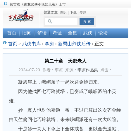
顾雪衣《古龙武侠小说知见录》上市
普通文章
|
图片
|
下载
|
专题
“武侠书库”查缺补漏活动圆满结束
《古龙小说原貌探究》修订版已上市
首页
旧闻
解读
考证
全集
武侠
论坛
首页
>
武侠书库
›
李凉
›
新蜀山剑侠后传
›
正文
第二十章 天都老人
2024-07-20 作者：李凉 来源：
李凉作品集
点击：
凝碧崖上，峨嵋弟子一起欢迎金蝉归来。
因为他找回七巧玲就塔，已变成了峨嵋派的小英
雄。
妙一真人也对他嘉勉一番，不过已算出这次齐金蝉
由天竺偷回七巧玲就塔，未来峨嵋派还有一次大凶险。
于是妙一真人下令上下全体戒备，更以金光送帖，