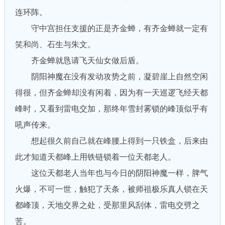
连环阵。
守中宫担任支援的正是齐金蝉，有齐金蝉就一定有
笑和尚、石生与朱文。
齐金蝉就恳请飞天仙女做后盾。
阴阳神魔在没有发动攻势之前，凝碧崖上自然空闲
得很，但齐金蝉却没有闲着，因为有一天巡逻飞经天都
峰时，又看到雷电交加，那终年雪封雾锁的峰顶似乎有
吼声传来。
想起很久前自己就在峰腰上得到一只铁盒，后来由
此才知道天都峰上用铁链锁着一位天都老人。
这位天都老人当年也与今日的阴阳神魔一样，脾气
火爆，不可一世，触犯了天条，被师祖极乐真人锁在天
都峰顶，天地交界之处，受那里风刮体，雷电交劈之
苦。