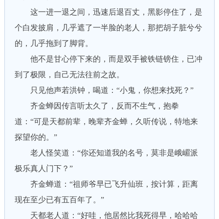
这一进一退之间，迅速后退百丈，黑影停住了，是
个白发披肩，几乎遮了一半脸的老人，那把胡子脏兮兮
的，几乎拖到了脚背。
他不是甘心停下来的，而是双手被铁链镑住，已冲
到了极限，自己无法往前之故。
只见他声若洪钟，喝道：“小鬼，你想来找死？”
齐金蝉因传言听太久了，反而不生气，抱拳
道：“可是天都前辈，晚辈齐金蝉，久听传说，特地来
探望你的。”
老人怪笑道：“你还知道我的名号，莫非是峨嵋派
极乐真人门下？”
齐金蝉道：“祖师爷早已飞升仙班，按计算，距离
现在至少已有五百年了。”
天都老人道：“好哇，他居然比我死得早，哈哈哈