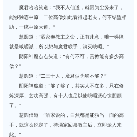
魔君哈哈笑道：“我不入仙道，就因为尘缘未了，
能够独霸中原，二位高僧如此看得起老夫，何不结盟相
助，一统中原大道。”
慧圆道：“洒家奉教主之命，正有此意，唯一碍障
就是峨嵋派，所以想与魔君联手，消灭峨嵋。”
阴阳神魔点点头道：“有何不可，贵教能有多少高
僧？”
慧圆道：“二三十人，魔君认为够不够？”
阴阳神魔道：“够了够了，其实人不在多，只在修
炼深厚、玄功高强，有十人也足以使峨嵋派心惊胆颤
了。”
慧圆僧道：“洒家说的，自然都是能独当一面的高
手，就这么说定了，待洒家回禀教主后，立即派人来
此。”