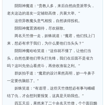
阴阳神魔道：“贵教人多，来后自然由贵派带头，
老夫这边的道友一定辅助高僧，共襄大举。”
这些异教魔头意气相投，自然谈得投机。
阴阳神魔置酒相待，尽欢丽散。
两名天竺僧一走，妖蛛就道：“魔君，他们找上门
来，想必有求于我们，为什么要他们当头头？”
阴阳神魔哈哈笑道：“这你就不懂了，让他们当
头，自然也要他们带头打先锋，我们在后面不是省力
吗？这叫先坐山看虎斗，再坐收渔翁之利。”
群妖拍手道：“魔君的设计果然高明，妙一牛鼻子
一定要伤脑筋了。”
妖蛛笑道：“有道理，这些天竺僧想必有事与峨嵋
结了仇，才会想到要报复，这真是天助我也。”
四五天后，果然来了二十余名天竺僧，个个面目黝