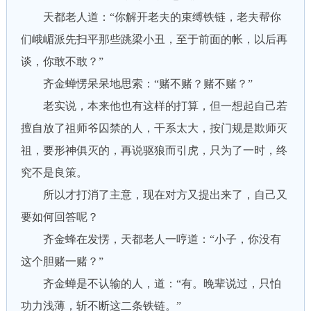
天都老人道：“你解开老夫的束缚铁链，老夫帮你
们峨嵋派先扫平那些跳梁小丑，至于前面的帐，以后再
谈，你敢不敢？”
齐金蝉愣呆呆地思索：“赌不赌？赌不赌？”
老实说，本来他也有这样的打算，但一想起自己若
擅自放了祖师爷囚禁的人，干系太大，按门规是欺师灭
祖，要形神俱灭的，再说驱狼而引虎，只为了一时，终
究不是良策。
所以才打消了主意，现在对方又提出来了，自己又
要如何回答呢？
齐金蜂在发愣，天都老人一哼道：“小子，你没有
这个胆赌一赌？”
齐金蝉是不认输的人，道：“有。晚辈说过，只怕
功力浅薄，斩不断这二条铁链。”