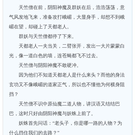
天竺僧在前，阴阳神魔及群妖在后，浩浩荡荡，意
气风发地飞来，准备攻打峨嵋，大显身手，却想不到峨
嵋在望，却碰上了天都老人。
群妖与天竺僧都停了下来。
天都老人一夫当关，二臂张开，发出一大片蒙蒙白
光，像一道白色的墙，连苍蝇都飞不过去。
天竺僧与阴阳神魔不敢硬冲。
因为他们不知道天都老人是什么来头？而他的身法
玄功又不像峨嵋的道家正气，所以也不懂他为何横身阻
挡？
天竺僧不识中原仙魔二道人物，讲汉语又结结巴
巴，这时只好由阴阳神魔与妖蛛上前了。
妖蛛首先问话：“老头子，你是哪一路的人物？为
什么挡住我们的去路？”