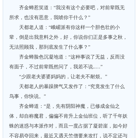
齐金蝉惹笑道：“我没有这个必要吧，对前辈既无
所求，也没有恶意，我唬你干什么？”
天都老人道：“峨嵋派有你这样一个胆色壮的小
辈，倒是出我意料之外，好，你说你们正是多事之秋，
无法照顾我，那到底发生了什么事？”
齐金蝉脸色沉凝地道：“这种事说了无益，反而没
有面子，不过前辈既然问了，我若不说..…”
“少跟老夫婆婆妈妈的，让老夫不耐烦。”
天都老人的暴躁脾气又发作了：“究竟发生了什么
鸟事，你快说。”
齐金蝉道：“是，先有阴阳神魔，已修成金仙之
体，却自称魔君，偏偏不肯升上金仙班位，听了千年妖
蛛的迷惑与本派作对，而且一度占据了凝碧崖，如今好
不容易夺回来，最近又遇天竺僧要来攻打，说不定还与