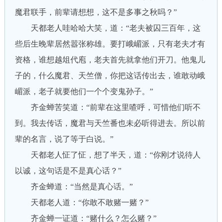
魔君联手，前辈请想想，这不是多事之秋吗？”
天都老人哇哈哈大笑，道：“老夫被囚三百年，这
些后生晚辈居然嚣张称雄。要打峨嵋派，只有老夫才有
资格，谁想越俎代庖，老夫首先就拿他们开刀。他鬼儿
子的，什么魔君、天竺僧，你把这话传出去，谁敢动峨
嵋派，老子就要他们一个个变鬼孙子。”
齐金蝉苦笑道：“前辈在这里喳呼，可惜他们听不
到。我去传话，魔君与天竺番也未必听得进去。所以前
辈的名言，说了等于白说。”
天都老人怔了怔，想了半天，道：“你刚才说待人
以诚，这句话是不是真心话？”
齐金蝉道：“当然是真心话。”
天都老人道：“你敢不敢赌一赌？”
齐金蝉一证道：“赌什么？怎么赌？”