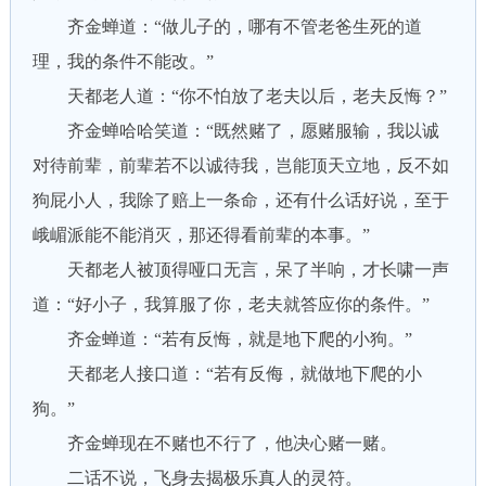
齐金蝉道：“做儿子的，哪有不管老爸生死的道
理，我的条件不能改。”
天都老人道：“你不怕放了老夫以后，老夫反悔？”
齐金蝉哈哈笑道：“既然赌了，愿赌服输，我以诚
对待前辈，前辈若不以诚待我，岂能顶天立地，反不如
狗屁小人，我除了赔上一条命，还有什么话好说，至于
峨嵋派能不能消灭，那还得看前辈的本事。”
天都老人被顶得哑口无言，呆了半响，才长啸一声
道：“好小子，我算服了你，老夫就答应你的条件。”
齐金蝉道：“若有反悔，就是地下爬的小狗。”
天都老人接口道：“若有反侮，就做地下爬的小
狗。”
齐金蝉现在不赌也不行了，他决心赌一赌。
二话不说，飞身去揭极乐真人的灵符。