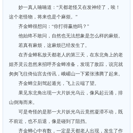
妙一真人喃喃道：“天都老怪又在发神经了，唉！
这个老怪物，将来也是个麻烦。”
齐金蝉很想问：“你打得赢他吗？”
他始终不敢问，自然也无法想象是怎么样的麻烦。
若真有麻烦，这麻烦已经发生了。
在齐金蝉私放天都老人的第三天，在东北角上的老
姐齐灵云忽然来招呼齐金蝉准备，发现了敌踪，说完就
匆匆飞往倚仙宫去传讯，峨嵋山一下紧张沸腾了起来。
齐金蝉立刻驾起遁光，飞上云端了望。
果见东北角出现一大片妖光乌云，像风起云涌，排
山倒海而来。
可是奇怪的是那一大片妖光乌云竟然凝滞不动，既
不前近，也不后退，像是碰到了阻挡。
齐金蝉心中有数，一定是天都老人出现，发生了作