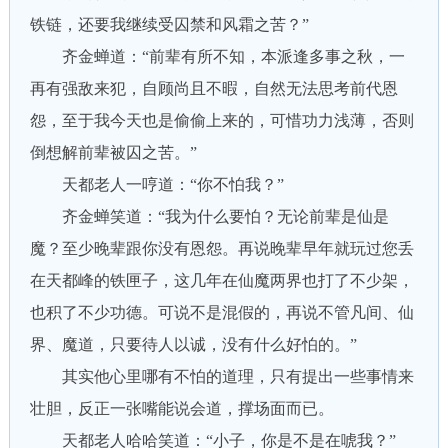
铁链，还要我继续受囚禁和风霜之苦？”
齐金蝉道：“前辈有所不知，本派逢多事之秋，一
再有强敌来犯，自顾尚且不暇，自然无法思考前代恩
怨，至于我今天也是偷偷上来的，可惜功力浅薄，否则
倒想解前辈被囚之苦。”
天都老人一哼道：“你不怕我？”
齐金蝉笑道：“我为什么要怕？无论前辈是仙是
魔？至少晚辈跟你没有恩怨。再说晚辈早年就玩过您丢
在天都峰的铁匣子，这几年在仙魔两界也打了不少架，
也积了不少功德。可说不是混假的，再说不管凡间、仙
界、魔道，只要待人以诚，没有什么好怕的。”
其实他心里哪有不怕的道理，只有提出一些事情来
壮胆，反正一张嘴能说会道，撑场面而已。
天都老人哈哈笑道：“小子，你是不是在唬我？”