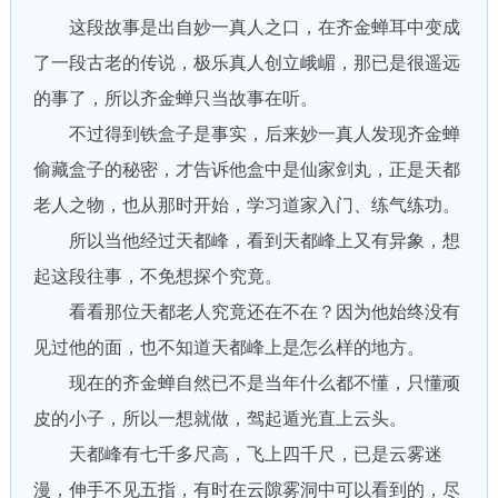
这段故事是出自妙一真人之口，在齐金蝉耳中变成
了一段古老的传说，极乐真人创立峨嵋，那已是很遥远
的事了，所以齐金蝉只当故事在听。
不过得到铁盒子是事实，后来妙一真人发现齐金蝉
偷藏盒子的秘密，才告诉他盒中是仙家剑丸，正是天都
老人之物，也从那时开始，学习道家入门、练气练功。
所以当他经过天都峰，看到天都峰上又有异象，想
起这段往事，不免想探个究竟。
看看那位天都老人究竟还在不在？因为他始终没有
见过他的面，也不知道天都峰上是怎么样的地方。
现在的齐金蝉自然已不是当年什么都不懂，只懂顽
皮的小子，所以一想就做，驾起遁光直上云头。
天都峰有七千多尺高，飞上四千尺，已是云雾迷
漫，伸手不见五指，有时在云隙雾洞中可以看到的，尽