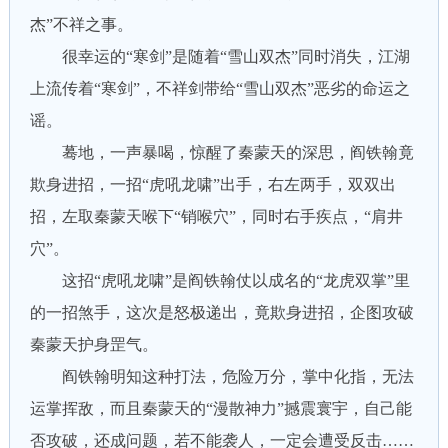
杰”不祥之事。
很幸运的“寒剑”是随着“雪山双杰”同时消失，江湖
上流传着“寒剑”，不祥剑带给“雪山双杰”恶劣的命运之
谣。
蓦地，一声暴喝，惊醒了秦蒙天的深思，阎铁翰竟
欺身进招，一招“虎吼龙啸”出手，右左两手，双双出
招，左取秦蒙天喉下“销喉穴”，同时右手疾点，“肩井
穴”。
这招“虎吼龙啸”是阎铁翰仗以成名的“龙虎双掌”里
的一招煞手，这次是怒极递出，竟欺身进招，企图攻破
秦蒙天护身罡气。
阎铁翰明知这种打法，危险万分，掌中化指，无法
运掌挥敌，而且秦蒙天的“漫散神力”撼震寰宇，自己能
否攻破，还成问题，若不能袭人，一定会遭受反击……