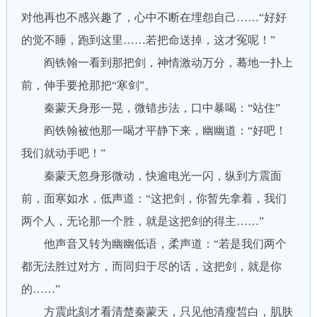
对他再也不感兴趣了，心中不断在埋怨自己……“好好
的觉不睡，跑到这里……若把命送掉，这才冤呢！”
阎铁翰一看到那把剑，神情激动万分，蓦地一扑上
前，伸手要抢那把“寒剑”。
秦蒙天身形一晃，微错步法，口中暴喝：“站住”
阎铁翰被他那一喝才平静下来，幽幽道：“好吧！
我们就动手吧！”
秦蒙天忽身形微动，快逾电光一闪，纵到方震面
前，面寒如水，低声道：“这把剑，你暂先拿着，我们
两个人，无论那一个胜，就是这把剑的得主……”
他声音又转为幽幽低语，柔声道：“若是我们两个
都无法胜过对方，而同归于尽的话，这把剑，就是你
的……”
方震此刻才看清楚秦蒙天，只见他清瘦皙白，肌肤