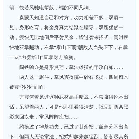
箭，快若风驰电掣般，端的不同凡响。
秦蒙天知道自己和对方，功力相差不多，双肩一
晃，身形略弯，将全身真力结聚在腰际，双腿猛然一
动，疾快无比地倒后平射尺余，躱过袭来招式，同时疾
快地双掌翻动，左掌“泰山压顶”朝敌人当头压下，右掌
一式“力劈华山”直取对方前胸。
阎铁翰亦是身形灵巧，掌法雄猛的守攻自如……
两人这一厮斗，掌风震得院中砂石飞扬，四周树木
被震“沙沙”乱响。
方震何曾见过这种武林高手厮战，不禁骇得说不出
话，呆望着两人，可是他那里看得清楚，祇见到两条黑
影来回疾走，掌风阵阵疾扫……
约摸过了盏茶功夫，已过了廿余招，丝毫分不出高
下，但两人无论掌法，招式却越来越猛烈，皆各尽其所