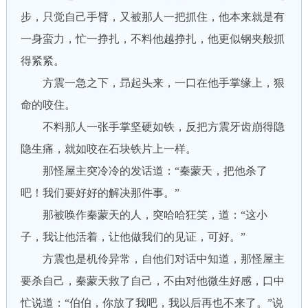
步，只觉自己手臂，又被那人一把抓住，他本来就是有
一身蛮力，忙一挣扎，不料他越挣扎，他更似钢夹般抓
得紧紧。
方震一急之下，昻起头来，一口在他手掌缘上，狠
命的咬住。
不料那人一张手掌坚硬如铁，反把方震牙齿崩得隐
隐生痛，就如咬在石块铁片上一样。
那怪屋主突冷冷的发话道：“秦蒙天，把他杀了
吧！我们要好好的解决那件事。”
那被唤作秦蒙天的人，突哈哈狂笑，道：“这小
子，我让他活着，让他做我们的见证，可好。”
方震也是机伶异常，自他们对话中知道，那怪屋主
要杀自己，秦蒙天救了自己，不由对他微生好感，口中
忙说道：“伯伯，你放了我吧，我以后再也不来了。”说