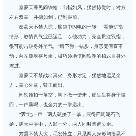
秦蒙天蓦见阎铁翰，出指如风，猛然惊觉时，对方
左右双掌，并指如剑，已到眼前。
秦蒙天不禁大惊，脑袋中闪电的一转：“看他骈指
情形，敢情真气业已运足，以他功力，完全贯注双指，
很可能击破身外罡气。”脚下微一错步，身形竟僵直不
动，向左侧疾横尺余，极巧妙地使阎铁翰的招式自身外
擦过。
秦蒙天不禁战出真火，身形才定，猛然地运足全
力，掌心外露，猛击而出。
阎铁翰招一落空，脚下微一错步，硬生生将身子撤
回，一声暴喝，也全力的一掌递出。
“轰”地一声，两人硬接了一掌，震得四周泥石飞
扬，满天尘雾中，人影一分，两人同时暴退丈余。
方震不禁大惊，毛发悚立，只见两人身形均摇晃不