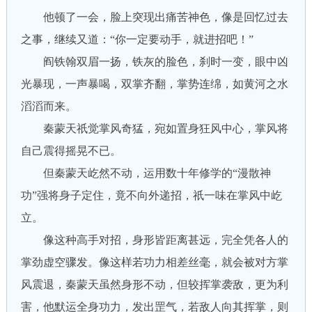
他顿了一会，脸上突现出痛苦神色，像是回忆过去
之事，继续又道：“你一定要动手，就进招吧！”
阎铁翰双眉一扬，铁灰的脸色，刹时一变，眼中凶
光暴现，一声暴喝，双掌齐翻，掌势连绵，如黄河之水
滔滔而来。
秦蒙天祇觉掌风奇猛，宛如置身狂风中心，掌风将
自己震得摇晃不已。
但秦蒙天屹然不动，运用数十年修学的“漫散神
功”强将身子定住，竟不向外递招，祇一味在掌风中屹
立。
像这种高手对招，身形皆距离甚远，完全凭各人的
掌劲虚空骤发。像这样若功力相差丝毫，就会被对方掌
风震退，秦蒙天虽然身形不动，但较挥掌袭敌，更为利
害，他默运全身功力，发出罡气，若敌人向其挥掌，则