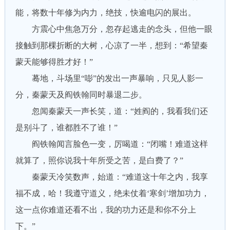
能，将数十年修为内力，绝技，快逾电闪的展出。
方震心中焦急万分，忽存起逃走的念头，但他一眼
接触到那棵折断的大树，心凉了一半，想到：“希望秦
蒙天能够得胜才好！”
蓦地，斗场里“嘭”的发出一声暴响，只见人影一
分，秦蒙天及阎铁翰同时暴退二步。
忽闻秦蒙天一声长笑，道：“姓阎的，我看我们还
是别斗了，谁都胜不了谁！”
阎铁翰闻言脸色一变，厉喝道：“闭嘴！难道这样
就算了，照你说我十年所受之苦，是白费了？”
秦蒙天冷笑数声，始道：“难道这十年之内，我享
福不成，哈！我遵守道义，绝未仗着‘寒剑’增加功力，
这一点你难道还看不出，我的功力还是和你不分上
下。”