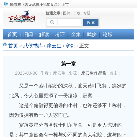
顾雪衣《古龙武侠小说知见录》上市
普通文章
|
图片
|
下载
|
专题
“武侠书库”查缺补漏活动圆满结束
《古龙小说原貌探究》修订版已上市
首页
旧闻
解读
考证
全集
武侠
论坛
首页
>
武侠书库
›
摩云生
›
寒剑
›
正文
第一章
2025-03-30 作者：摩云生 来源：
摩云生作品集
点击：
又是一个落叶缤纷的深秋，遍天黄叶飞舞，凛冽的
北风，令人心里更添了一份凄凉，寂寞……
这是个偏僻得更偏僻的小村，也许还够不上称村，
因为仅拥有数十户人家而已。
寥落零星分布著数十间茅草舍，可是令人惊讶的
是；其中竟然会有一栋与众不同的高大宅院，这与四下