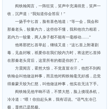
阎铁翰闻言，一阵狂笑，笑声中充满得意，笑声一
收，沉声道：“我知道你会答应！”
一扬手中匕首，脸有喜色地道：“等一会，我会和
那秦老头，较量内力，这些你不懂，我和他功力相若，
若内力一较量，两人身子都不能有一毫移动……”
他将那把匕首举起，继续又道：“这匕首上附著剧
毒，见血封喉，祇要你在我们较内力时，将这把匕首揷
在那秦老头背后，这里所有的都是你的了。”
方震闻言，霍然大惊，不觉直冒冷汗，他想不到阎
铁翰会叫他做这种事，而且他对阎铁翰毫无好感，总觉
得秦蒙天较为仁慈，叫他做这种事，他实在无法下手。
阎铁翰见他半晌不语，不禁大怒，脸上倏现杀机，
冷冷道：“喂！你抬起头来，我有话说。”语气生冷已
极，显然已是怒极。