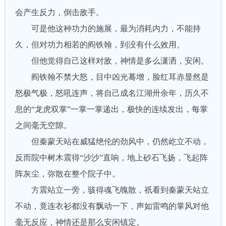
会产生反力，倒击敌手。
可是他这种功力的施展，最为消耗内力，不能持
久，但对功力相若的阎铁翰，到没有什么效用。
但他觉得自己这样对敌，神情是多么潇洒，安闲。
阎铁翰不禁大怒，目中凶光蓦增，脸红耳赤显然是
怒极气极，怒吼连声，将自己成名江湖卅余年，历久不
息的“龙虎双掌”一掌一掌递出，极快的连续发出，每掌
之间毫无空隙。
但秦蒙天站在威猛绝伦的劲风中，仍然屹立不动，
反而院中树木震得“沙沙”直响，地上砂石飞扬，飞起阵
阵灰尘，弥散在整个院子中。
方震站立一旁，骇得魂飞魄散，祇看到秦蒙天站立
不动，竟连衣衫都没有飘动一下，声如雷鸣的掌风对他
毫无反应，神情还是那么安闲镇定。