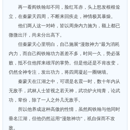
再一看阎铁翰却不同，脸红耳赤，头上怒发根根耸
立，在秦蒙天四周，不断来回疾走，神情极其暴燥。
他们两人这一对峙，皆以周身内力施为，额上都已
微微出汗，尚未分出高下。
但秦蒙天心里明白，自己施展“漫散神力”最为消耗
内力，而自己阎铁翰功力甚差不多，时间一久，势必落
败，抵不住他挥来雄浑的掌势。但是他还是不肯改变，
仍然全神专注，发出功力，将四周凝起一圈钢墙。
秦蒙天在江湖之中，可谓是名震一时，数十年内从
无敌手，武林人士皆视之若天神，武功炉火纯青，论武
功，辈份，除了一人之外几无敌手。
所以他养成这种高傲的性情，虽然阎铁翰与他同时
垂名江湖，但他仍然运用“漫散神功”，祇自保而不攻
敌。