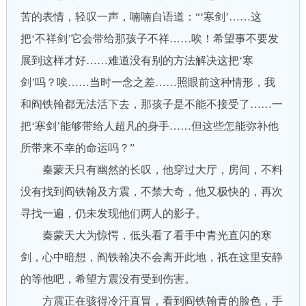
苦的表情，轻叹一声，喃喃自语道：“‘寒剑’……这
把‘不祥剑’它会带给那孩子不祥……唉！希望事不要发
展到这样才好……难道没有别的方法解决这把‘寒
剑’吗？唉……当时一念之差……照眼前这种情形，我
和阎铁翰都无法活下去，那孩子是不能不接受了……一
把‘寒剑’能够带给人超凡的身手……但这些怎能弥补他
所带来不幸的命运吗？”
秦蒙天只有幽然的长叹，他穿过大厅，房间，不料
没有找到阎铁翰及方震，不禁大奇，他又极快的，再次
寻找一遍，仍未发现他们两人的影子。
秦蒙天大为惊愕，低头看了看手中青光直闪的寒
剑，心中暗想，阎铁翰决不会离开此地，祇在这里安静
的等他吧，希望方震没有受到伤害。
方震正在骇得冷汗直冒，看到阎铁翰青的脸色，手