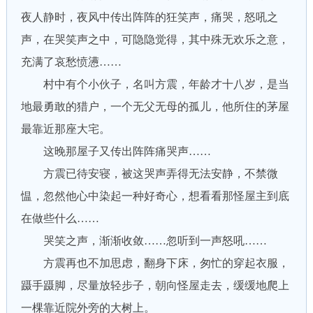
夜人静时，夜风中传出阵阵的狂笑声，痛哭，怒吼之
声，在哭笑声之中，可隐隐觉得，其中殊无欢乐之意，
充满了哀愁愤懑……
村中有个小伙子，名叫方震，年龄才十八岁，是当
地最勇敢的猎户，一个无父无母的孤儿，他所住的茅屋
最靠近那座大宅。
这晚那屋子又传出阵阵痛哭声……
方震已待安寝，被这哭声弄得无法安静，不禁微
愠，忽然他心中染起一种好奇心，想看看那怪屋主到底
在做些什么……
哭笑之声，渐渐收敛……忽听到一声怒吼……
方震再也不加思虑，翻身下床，匆忙的穿起衣服，
蹑手蹑脚，尽量放轻步子，朝向怪屋走去，缓缓地爬上
一棵靠近院外旁的大树上。