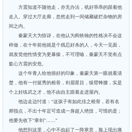
方震知道不随他走，亦无办法，祇好乖乖的跟着他
走入。穿过大厅走廊，忽然走到一间储藏破烂杂物的房
间之内。
秦蒙天大为惊讶，在他认为阎铁翰的性格决不会这
样做，在十年前他就是个残忍好杀的人，今天一见面，
就发觉他性情变为更暴燥，不可理喻，秦蒙天不觉有点
躭心方震的安危。
这个年青人给他很好的印象，秦蒙天第一眼就看清
楚，他有一付挺秀的根骨，剑眉星目，猿臂蜂腰，实是
个上好练武之才，他不由自主跟着走进屋内。
他边走边忖道：“这孩子有如此佳之根骨，若有名
师指点，不出十年定可造成一身超人绝技，可惜的是；
他要先收下“寒剑”……”
他想到这里，心中不由起了一阵寒意，脸上现出痛