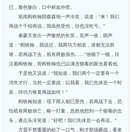
已，脸色惨白，口中鲜血外喷。
祇闻阎铁翰阴森森地一声冷笑，说道：“来！我们
再战个千招再说，我虽然受伤，但也没吃亏。”
秦蒙天发出一声惨然的长笑，笑声一收，朗声
道：“阎铁翰，我说过，我两功力相若，谁都无法胜
谁，若再战下去，祇有两败俱伤……”他顿了一顿，目
注着阎铁翰，而阎铁翰也已以满含狠毒的眼光看着他。
于是他又说道：“我知道，我们两个一定要有一个
消失才行，当然一定要战，以我看，我们先休息一个时
辰，待功力恢复再战如何！”
阎铁翰知道：现下两人都已受伤，若再战下去，恐
怕祇有两败俱亡，略一打量，忽然他想到一个狠毒的念
头，遂点头冷笑道：“好吧！我们先休息一会再说。”
方震不禁重重的松了一口气，刚才那场厮战，看来