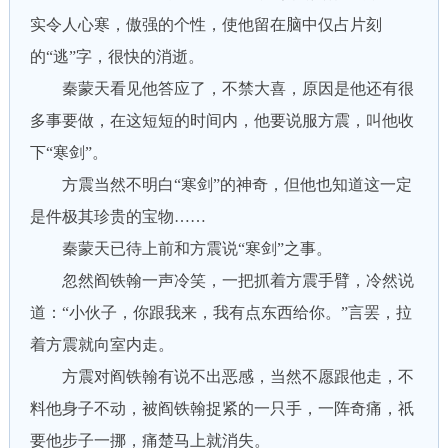
实令人心寒，傲强的个性，使他留在脑中仅占片刻
的“逃”字，很快的消逝。
秦蒙天看见他答应了，不禁大喜，原因是他还有很
多事要做，在这短短的时间内，他要说服方震，叫他收
下“寒剑”。
方震当然不明白“寒剑”的神奇，但他也知道这一定
是件极其珍贵的宝物……
秦蒙天已待上前和方震说“寒剑”之事。
忽然阎铁翰一声冷笑，一把抓着方震手臂，冷然说
道：“小伙子，你跟我来，我有点东西给你。”言罢，拉
着方震就向室内走。
方震对阎铁翰有说不出恶感，当然不愿跟他走，不
料他身子不动，被阎铁翰捉紧的一只手，一阵奇痛，祇
要他步子一挪，痛楚马上就消失。