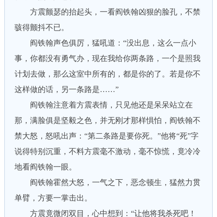
方震颤瑟的抬起头，一看阎铁翰凶狠的脸孔，不禁
骇得颤抖不已。
阎铁翰声色俱厉，猛吼道：“没出息，这么一点小
事，你都没有勇气办，现在我给你两条路，一个是照我
计划去做，那么这室中所有的，都是你的了。若是你不
这样做的话，另一条路是……”
阎铁翰注意着方震表情，只见他还是呆呆站立在
那，满脸俱是坚毅之色，并无刚才那样惧怕，阎铁翰不
禁大怒，怒吼出声：“第二条路是要你死。”他将“死”字
说得特别沉重，不料方震毫不激动，毫不惊慌，竟冷冷
地看阎铁翰一眼。
阎铁翰霍然大怒，一气之下，恶念顿生，猛然力贯
单臂，方要一掌击出。
方震竟微闭双目，心中想到：“让他将我杀死吧！