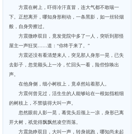
方震在树上，吓得冷汗直冒，连大气都不敢喘一
下。正想离开，哪知身形刚动，一条黑影，如一丝轻烟
般，自身旁擦过。
方震微睁双目，竟发觉院中多了一人，突听到那怪
屋主一声狂笑……道：“你终于来了。”
方震还没有看清楚来人，突见那人身形一晃，已失
去影子，忽觉额头上一冷，忙回头一看，险些惊唤出
声。
在他身侧，细小树枝上，竟卓然站着那人。
方震何曾见过，活生生的人能够站在一根如指粗细
的树枝上，不禁骇得大叫一声。
忽然眼前人影一晃，蓦觉头后颈上一凉，身形已离
开大树，祇觉得飘飘然凌空而落。
方震急睁双目，大叫一声，转身就跑，哪知尚未起