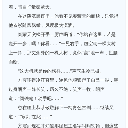
着，暗自打量秦蒙天。
在这阴沉黑夜里，他看不见秦蒙天的面貌，只觉得
他衣衫随风飘举，风度极为潇洒。
秦蒙天突松开手，厉声喝道：“你站在这里，若是
走开一步，嘿！你看……”一晃右手，虚空朝一棵大树
上一挥，那丈余外的一棵大树，竟然“轰”地一声，拦腰
而断。
“这大树就是你的榜样……”声气生冷已极。
方震吓得冷汗直冒，遂见他狠狠瞪了自己一眼，翻
过身朗声一阵长笑，历久不绝，笑声一收，朗声
道：“阎铁翰！动手吧……”
忽在腰上恭恭敬敬解下一柄青色古剑……继续又
道：“‘寒剑’在此……”
方震到现在才知道那怪屋主名字叫阎铁翰，但这些