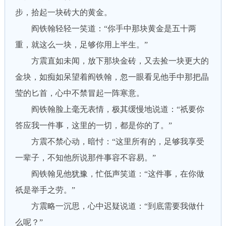
步，拾起一块砖大的黄金。
阎铁翰轻轻一笑道：“你手中那块黄金是五十两
重，就这么一块，足够你用上半生。”
方震直如未闻，放下那块金砖，又去捡一块更大的
金块，如痴如呆望着阎铁翰，忽一眼看见他手中那把晶
莹的匕首，心中不禁冒起一阵寒意。
阎铁翰脸上毫无表情，极其缓慢地说道：“祇要你
答应我一件事，这里的一切，都是你的了。”
方震不禁心动，暗忖：“这里所有的，足够我享受
一辈子，不知他所说那件事容不容易。”
阎铁翰见他犹豫，忙低声笑道：“这件事，在你做
祇是举手之劳。”
方震略一沉思，心中迟疑说道：“到底需要我做什
么呢？”