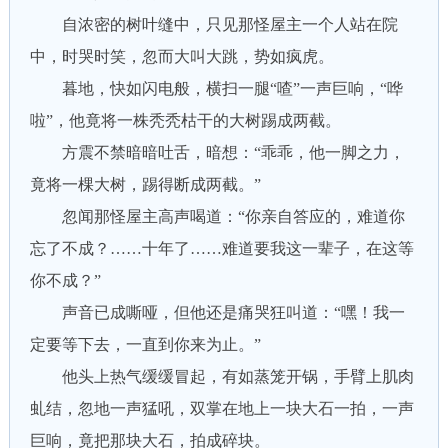
自浓密的树叶缝中，只见那怪屋主一个人站在院
中，时哭时笑，忽而大叫大跳，势如疯虎。
暮地，快如闪电般，横扫一腿“喳”一声巨响，“哗
啦”，他竟将一株秃秃枯干的大树踢成两截。
方震不禁暗暗吐舌，暗想：“乖乖，他一脚之力，
竟将一棵大树，踢得断成两截。”
忽闻那怪屋主高声喝道：“你亲自答应的，难道你
忘了不成？……十年了……难道要我这一辈子，在这等
你不成？”
声音已成嘶哑，但他还是痛哭狂叫道：“嘿！我一
定要等下去，一直到你来为止。”
他头上热气缓缓冒起，有如蒸笼开锅，手臂上肌肉
虬结，忽地一声猛吼，双掌在地上一块大石一拍，一声
巨响，竟把那块大石，拍成碎块。