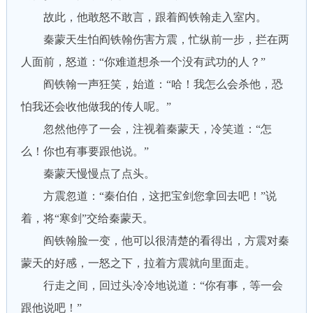
故此，他敢怒不敢言，跟着阎铁翰走入室内。
秦蒙天生怕阎铁翰伤害方震，忙纵前一步，拦在两
人面前，怒道：“你难道想杀一个没有武功的人？”
阎铁翰一声狂笑，始道：“哈！我怎么会杀他，恐
怕我还会收他做我的传人呢。”
忽然他停了一会，注视着秦蒙天，冷笑道：“怎
么！你也有事要跟他说。”
秦蒙天慢慢点了点头。
方震忽道：“秦伯伯，这把宝剑您拿回去吧！”说
着，将“寒剑”交给秦蒙天。
阎铁翰脸一变，他可以很清楚的看得出，方震对秦
蒙天的好感，一怒之下，拉着方震就向里面走。
行走之间，回过头冷冷地说道：“你有事，等一会
跟他说吧！”