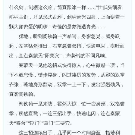
什么剑，剑柄这么冷，简直跟冰一样……”忙低头细看
那柄古剑，只见形式古雅，剑柄青光四射，上面镶着一
颗大如鸭蛋的明珠！奇怪的是亦微透青光……
猛地，听到阎铁翰一声暴喝，身影急晃，腾身跃
起，左掌猛然推出，右掌急骈双指，快逾电闪，疾吐而
出，直点秦蒙天“阳关穴”，声势端的不同凡响。
秦蒙天一见他这招式快得惊人，心中微感一凛，当
下不敢怠慢，错步晃身，闪过凄厉的攻势，从容的双掌
齐张，蓦地身形翻动，双掌一上一下，发出强烈劲风，
直袭阎铁翰。
阎铁翰一见来势，霍然大惊，忙一变身形，双指骈
掌，疾然直戳，一连三招出手，快逾电闪，连点秦蒙
天“将台”“期门”“章门”三要穴。
这三招连续出手，几乎同一个时间袭至，指若利