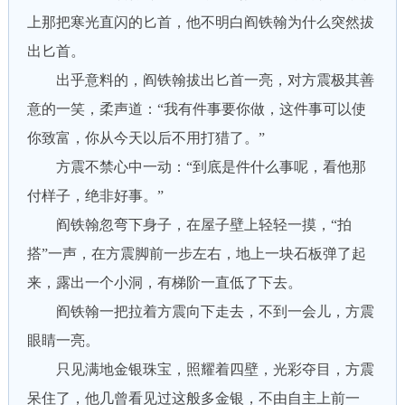
上那把寒光直闪的匕首，他不明白阎铁翰为什么突然拔
出匕首。
出乎意料的，阎铁翰拔出匕首一亮，对方震极其善
意的一笑，柔声道：“我有件事要你做，这件事可以使
你致富，你从今天以后不用打猎了。”
方震不禁心中一动：“到底是件什么事呢，看他那
付样子，绝非好事。”
阎铁翰忽弯下身子，在屋子壁上轻轻一摸，“拍
搭”一声，在方震脚前一步左右，地上一块石板弹了起
来，露出一个小洞，有梯阶一直低了下去。
阎铁翰一把拉着方震向下走去，不到一会儿，方震
眼睛一亮。
只见满地金银珠宝，照耀着四壁，光彩夺目，方震
呆住了，他几曾看见过这般多金银，不由自主上前一