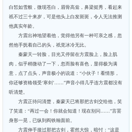
白皙如雪般，微现苍白，眉骨高耸，鼻梁挺秀，看起来
祇不过三十来岁，可是他头上白发斑斑，令人无法推测
他真实年龄。
方震出神地望着他，觉得他另有一种可亲之感，忽
然他手抚着自己的头，祇觉冰冷无比。
秦蒙天一转脸，目光又停留在方震脸上，脸上肌
肉，似乎稍微动了一下，忽而脸有喜色，显得极为满
意，点了点头，声音极小的说道：“小伙子！看情形，
你还够资格领受‘寒剑’……”声音小得几乎连方震都没有
听清楚。
方震正待问清楚，秦蒙天已将那把古剑交给他，笑
了笑道：“再过一会！你就会知道！现在别问……”言罢
身形一晃，已纵到阎铁翰面前。
方震伸手接过那把古剑，霍然大惊，暗忖：“这是