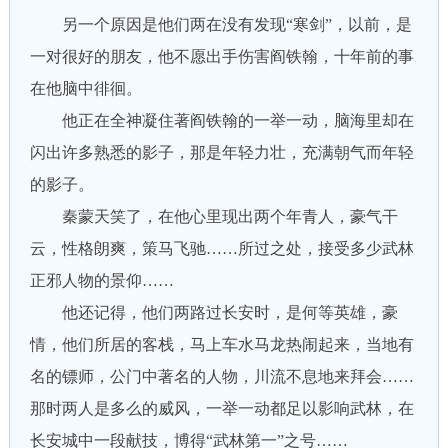
另一个原因是他们两在没有发现“寒剑”，以前，是
一对很好的朋友，他不愿出手伤害阎铁翰，十年前的事
在他脑中徘徊。
他正在全神凝住著阎铁翰的一举一动，脑海里却在
闪出许多熟悉的影子，那是年轻力壮，充满朝气而年轻
的影子。
秦蒙天笑了，在他心里现出两个年青人，豪气干
云，性格朗爽，策马飞驰……所过之处，接受多少武林
正邪人物的景仰……
他还记得，他们两路过长安时，是何等英雄，豪
情，他们所居的客栈，马上车水马龙热闹起来，当地有
名的镖师，公门中著名的人物，川流不息地来拜会……
那时两人是多么的威风，一举一动都足以影响武林，在
长安城中一段献技，博得“武林第一”之号……