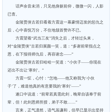
话声余音未消，只见他身躯前仰，微微一闪，人影
已杳。
金陵贾侠古若归看着方震这一幕豪情迈发的惩仇之
后，心中喜悦万分，不住地颔首赞许不已。
方震望着“武当三友”消失之后，才转过头来，
对“金陵贾侠”古若归展颜一笑，道：“多谢前辈指点之
恩，在下报得师仇后，再容谢念——”
金陵贾侠古若归哈哈一笑道：“小伙子——你现在
还出不出让‘寒剑’。”
方震一怔，心忖：“怎地——他又称我为‘小伙
子’了，难道他真的有意要我的‘寒剑’——”
遂口中说道：“前辈若真需此剑，晚辈自该奉于前
辈，但！此剑恩师所授，弟子不敢……”
言来，正气凛然，语气虽谦和，但早已显示出坚持