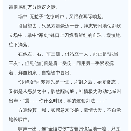
霞俱感到万分惊讶之际。
场中“无愁子”之惨叫声，又跟在耳际响起。
引目望去，只见方震豪迈干云，神态安闲地仗剑屹
立场中，掌中“寒剑”锋口上闪烁着鲜红的血珠，缓慢地
往下滴落。
在他左、右、前三侧，俱站立一人，那正是“武当
三友”，但见他们俱是肩上受伤，同用另一手紧紧抚
着，鲜血如泉，自指缝中冒出。
“冷艳女”向梦霞先是一怔，片刻之后，始复常态，
又似是从恶梦之中，骇然醒转般，神情极为激动地喊叫
出声：“震……你什么时候，学的这套剑法……”
方震经其一喊，顿感意釆飞扬，豪情大发，不自觉
地长啸声。
啸声一出，连“金陵贾侠”古若归也猛地一凛，只觉