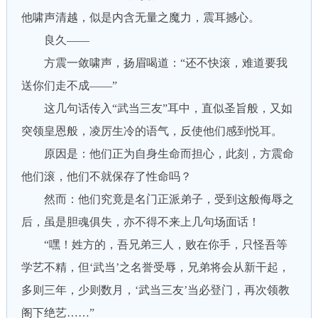
他啸声清越，似是内含无量之魔力，震耳撼心。
良久——
方震一敛啸声，扬眉喝道：“还不快滚，难道要我
送你们走不成——”
这几句话传入“武当三友”耳中，直似圣旨般，又如
突领皇恩般，凌厉生冷的语气，反使他们感到悦耳。
原因是：他们正为自身生命而担心，此刻，方震命
他们滚，他们不就保存了性命吗？
然而：他们究竟是名门正派弟子，受到这般侮辱之
后，虽是胆魂俱失，亦不得不来上几句场面话！
“嘿！姓方的，吾兄弟三人，败在你手，只怪吾等
学艺不精，但‘武当’之名誉受辱，兄弟将会从新干起，
多则三年，少则数月，‘武当三友’当必登门，再次领教
阁下绝艺……”