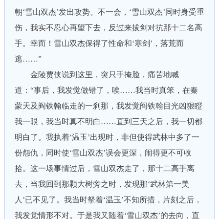
朝‘雪山双杰’发出攻势。不一会，‘雪山双杰’同时身受重
伤，我实不忍心再望下去，反过来拔剑对抗那十二名高
手。幸而！雪山双杰保得了性命和‘寒剑’，落荒而
逃……”
金陵贾侠说到这里，突只手掩脸，痛苦地喊
道：“事后，我发觉做错了，唉……我当时真笨，在秦
蒙天及阎铁翰临走的一刹那，我发觉阎铁翰目光凶狠瞪
我一眼，我当时真不明白……直到三天之后，我一切都
明白了。我执着‘温玉’出现时，非但使得武林中多了一
份怨仇，同时使‘雪山双杰’误会更深，闹得更不可收
拾。这一场事情过后，雪山双杰走了，那十二高手离
去，当我回到那颗大树旁之时，发现那‘武林第一美
人’已不见了。我当时拏着‘温玉’不知所措，片刻之后，
我发觉情形不对。于是我又随着‘雪山双杰’的去向，直