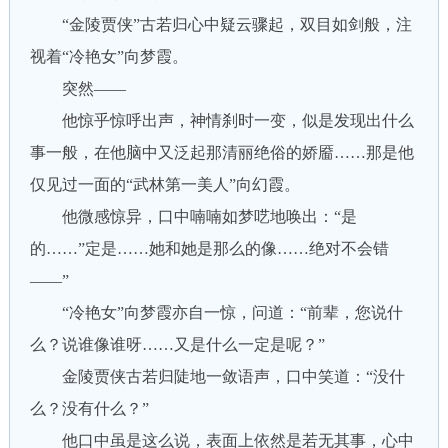
“金陵贾侠”古若归心中疑云骤起，双目如剑般，注
视着“冷艳女”向梦霞。
突然——
他惊乎惊呼出声，神情刹时一变，似是发现出什么
事一般，在他脑中又泛起那清丽绝俗的娇靥……那是他
仅见过一面的“武林第一美人”向幻霞。
他微感惊异，口中喃喃如梦呓地唤出：“是
的……”定是……她和她是那么的像……绝对不会错
——”
“冷艳女”向梦霞亦自一惊，问道：“前辈，您说什
么？说谁像谁呀……又是什么一定是呢？”
金陵贾侠古若归陡地一敛语声，口中笑道：“没什
么？没有什么？”
他口中虽是这么说，表面上依然是若无其事，心中