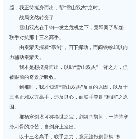
膛，我正待挺身而出，帮“雪山双杰”之时。
战局突然转变了——
雪山双杰在千钧一发之危机之下，竟释案了私怨，
联手对抗那十三名高手。
由秦蒙天握着“寒剑”，四下挥动，而阎铁翰却以内
力辅助秦蒙天。
我本是想挺身而出，以助“雪山双杰”一臂之力，但
被眼前的奇景所吸收。
到那时，我才知道“雪山双杰”反目的原因，以及十
三名正邪双方高手，违反良心，而联手夺刧“寒剑”之原
因。
那柄寒剑堪可称稀世之宝，剑舞挥劈间，一阵阵寒
冷刺骨的冷芒，自剑身上发出。
以十三名高手，联手之力，竟无法抵御那柄“寒