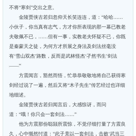
不将“寒剑”交出之意。
金陵贾侠古若归忽仰天长笑连连，道：“哈哈……
小伙子，你当真有志气，方才你所表现的那一幕已教老
夫敬佩不已，……但有一事，实教老夫怀疑不已，你既
是秦蒙天之徒，为何方才所展之身法及剑法丝毫没
有‘雪山双杰’路数，反而是武林怪杰‘孑然书生’剑法
——”
方震闻言，豁然而悟，忙恭恭敬敬地将自己获得寒
剑经过说了一遍，然后又将“木子先生”传艺经过也详细
地细述。
金陵贾侠古若归闻言后，大感惊讶，而问
道：“哦！你只会一套剑法……”
他为方震那份聪颕所震惊，不觉仔细打量了方震良
久，心中慨然忖道：“此子竟以一套剑法，击败‘武当三