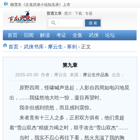
“武侠书库”查缺补漏活动圆满结束
普通文章
|
图片
|
下载
|
专题
《古龙小说原貌探究》修订版已上市
顾雪衣《古龙武侠小说知见录》上市
首页
旧闻
解读
考证
全集
武侠
论坛
首页
>
武侠书库
›
摩云生
›
寒剑
›
正文
第九章
2025-03-30 作者：摩云生 来源：
摩云生作品集
点击：
原野四周，怪啸喊声迭起，人影自四周如电闪地晃
出，……我猛然地大吃一惊，凝目再望时。
我非但感到愤怒，而且感到震惊。
来者竟有十三人之多，正邪双方俱有，他们竟趁
着“雪山双杰”精疲力竭之时，联手攻击“雪山双杰”……
当时，我实不忍心再往下看，怒火充溢了我的胸