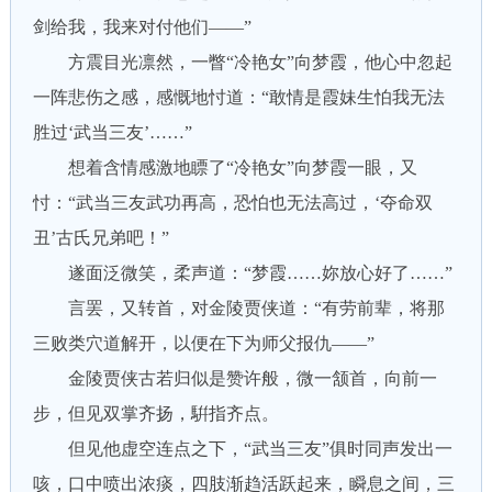
剑给我，我来对付他们——”
方震目光凛然，一瞥“冷艳女”向梦霞，他心中忽起
一阵悲伤之感，感慨地忖道：“敢情是霞妹生怕我无法
胜过‘武当三友’……”
想着含情感激地瞟了“冷艳女”向梦霞一眼，又
忖：“武当三友武功再高，恐怕也无法高过，‘夺命双
丑’古氏兄弟吧！”
遂面泛微笑，柔声道：“梦霞……妳放心好了……”
言罢，又转首，对金陵贾侠道：“有劳前辈，将那
三败类穴道解开，以便在下为师父报仇——”
金陵贾侠古若归似是赞许般，微一颔首，向前一
步，但见双掌齐扬，騈指齐点。
但见他虚空连点之下，“武当三友”俱时同声发出一
咳，口中喷出浓痰，四肢渐趋活跃起来，瞬息之间，三