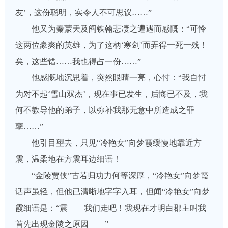
友’，这份聪明，实令人不可思议……”
他又为秦蒙天及阎铁翰悲凄之遭遇而感慨：“可怜
这两位豪爽的英雄，为了这柄‘寒剑’而弄得一死一残！
矣，这些错……我也得占一份……”
他感慨地沉思着，突然眼睛一亮，心忖：“我自忖
为对不起‘雪山双杰’，现在事已发生，后悔已不及，我
何不教导他的弟子，以弥补我那无意中所造成之罪
孽……”
他引目望去，只见“冷艳女”向梦霞缓慢地靠近方
震，温柔地在方震耳边细语！
“金陵贾侠”古若归功力何等深厚，“冷艳女”向梦霞
话声虽轻，但他已清晰地字字入耳，但闻“冷艳女”向梦
霞细语是：“震——我们走吧！我现在才明白郡主叫我
首先出现金陵之原因——”