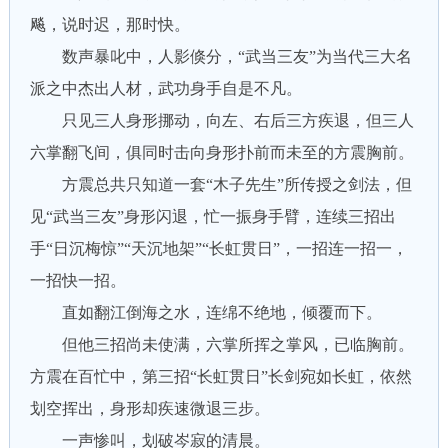
飚，说时迟，那时快。
数声暴叱中，人影倏分，“武当三友”为当代三大名
派之中杰出人材，武功身手自是不凡。
只见三人身形挪动，向左、右后三方疾退，但三人
六掌翻飞间，俱同时击向身形扑前而未至的方震胸前。
方震总共只知道一套“木子先生”所传授之剑法，但
见“武当三友”身形闪退，忙一振身手臂，连续三招出
手“日沉梅惊”“天沉地架”“长虹贯日”，一招连一招一，
一招快一招。
直如翻江倒海之水，连绵不绝地，倾覆而下。
但他三招尚未使满，六掌所挥之掌风，已临胸前。
方震在百忙中，第三招“长虹贯日”长剑宛如长虹，依然
划空挥出，身形却疾速微退三步。
一声惨叫，划破岑寂的清晨。