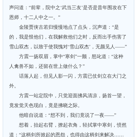
声问道：“前辈，院中之‘武当三友’是否是昔年围攻在下
恩师，十二人中之一。”
金陵贾侠古若归慢慢地点了点头，沉声道：“是
的，我是恨他们，在我解救他们之时，反而出手伤害了
雪山双杰，以致于使我愧对‘雪山双杰’，无颜见人——”
方震一扬双眉，掌中“寒剑”一颤，怒叱道：“这种
人禽兽不如，还留在世上做什么？”
话落人起，但见人影一闪，方震已仗剑立在大门之
外。
方震一站定院中，只觉迎面拂风清凉，扬首一望，
竟发觉天色现白，竟是拂晓之际。
他暗自说道：“想不到，我们竟说了一夜——”
想着，抬起右臂，撩起衣角，轻拭掌中寒剑，愤然
道：“这柄剑所掀起的恩怨，也得由这柄剑来解决……