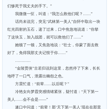
们惨死于我丈夫的手下。”
我微微一怔，叫道：“我怎么救他们呢？……”
话尚未说完，突见“武林第一美人”自怀中取出一块
红光四射的玉石，递了过来，口中焦急地说道：“你拏
了这块玉，加入战团，就可以救他们了……”
她顿了一顿，又焦急地说：“壮士，你蒙了面去救
好了，免得我那丈夫记恨于你……”
…………
“金陵贾侠”古若归说到这里，忽然停了下来，长长
地呼了一口气，泄露出幽怨之色。
方震忙道：“前辈……以后呢？”
冷艳女向梦霞突感情绪紧张，疑忖道：“天下第一
美人……会不会是——”
遂口中问道：“前辈！那‘天下第一美人’现在在那里