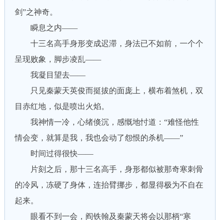
剑”之神奇。
瞬息之内——
十三名高手身形变成迟滞，身法已不如前，一个个
呈现败象，脚步凌乱——
我凝目望去——
只见秦蒙天英俊而挺拔的面庞上，横布着煞机，双
目赤红地，似是喷出火焰。
我神情一冷，心绪倏沉，感慨地忖道：“难怪他性
情会变，就算是我，我也会动了怨恨的杀机——”
时间过得很快——
片刻之后，那十三名高手，身形都似被那奇寒刺骨
的冷风，冻硬了身体，连抬臂挪步，都显得极为不自在
起来。
眼看不到一会，阎铁翰及秦蒙天将会以那柄“寒