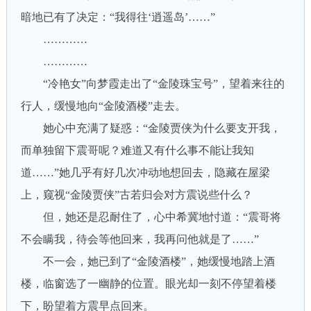
暗地已有了决定：“我得往‘逍遥岛’……”
…………
…………
“冷艳女”向梦霞走出了“金陵珠宝号”，望着来往的
行人，缓慢地向“金陵酒楼”走去。
她心中充满了疑惑：“金陵贾侠为什么要支开我，
而单独留下震哥呢？难道又有什么事不能让我知
道……”她几乎有好几次冲动地想回去，隐藏在屋梁
上，窥视“金陵贾侠”古若归会对方震说些什么？
但，她还是忍耐住了，心中希冀地忖道：“震哥将
不会瞒我，待会等他回来，我再问他就是了……”
不一会，她已到了“金陵酒楼”，她缓慢地踏上酒
楼，临窗选了一幽静的位置。眼光却一刻不停望着楼
下，盼望着方震早点回来。