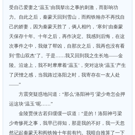
受自己爱妻之‘温玉’由我拏出之事的刺激，而影响功
力。自此之后，秦蒙天回到雪山，而阎铁翰亦不再找自
己的娇妻，因为秦蒙天胜了，俩人相约，‘寒剑’由秦蒙
天保存十年。十年之后，再作决定。我感到后悔，在这
次事件之中，我做了帮凶，自那次之后，我再也没有看
到‘雪山双杰’了。于是……我又回到我之生长地——金
陵。沿途上，我不时摩摩着‘温玉’，突对这块‘温玉’产生
了厌憎之感，当我路过洛阳之时，我寄存在一友人处
——”
方震突疑惑地问道：“那么‘洛阳神弓’梁少奇怎会押
运这块‘温玉’呢……”
金陵贾侠古若归缓缓一叹道：“是的！洛阳神弓梁
少奇惨死之事，我早已得知，那是我的不好，我一天忽
然记起秦蒙天和阎铁翰十年前有约。我暗自推算了一下