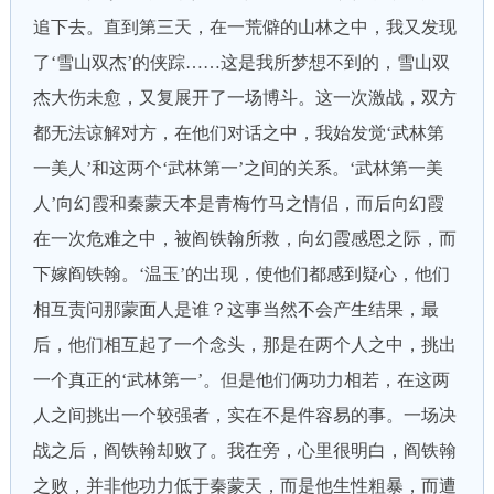
追下去。直到第三天，在一荒僻的山林之中，我又发现
了‘雪山双杰’的侠踪……这是我所梦想不到的，雪山双
杰大伤未愈，又复展开了一场博斗。这一次激战，双方
都无法谅解对方，在他们对话之中，我始发觉‘武林第
一美人’和这两个‘武林第一’之间的关系。‘武林第一美
人’向幻霞和秦蒙天本是青梅竹马之情侣，而后向幻霞
在一次危难之中，被阎铁翰所救，向幻霞感恩之际，而
下嫁阎铁翰。‘温玉’的出现，使他们都感到疑心，他们
相互责问那蒙面人是谁？这事当然不会产生结果，最
后，他们相互起了一个念头，那是在两个人之中，挑出
一个真正的‘武林第一’。但是他们俩功力相若，在这两
人之间挑出一个较强者，实在不是件容易的事。一场决
战之后，阎铁翰却败了。我在旁，心里很明白，阎铁翰
之败，并非他功力低于秦蒙天，而是他生性粗暴，而遭