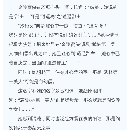
金陵贾侠古若归心头一凛，忙道：“姑娘，妳说的
是‘郡主’，可是‘逍遥岛’之‘逍遥郡主’——
“冷艳女”向梦霞心中一惊，忙道：“没有呀！……
我只是说‘郡主’，并没有说到‘逍遥郡主’……”她神情显
得极为焦急！原来她早在‘金陵贾侠’说到‘武林第一美
人’向幻霞出现之时，她已疑心到‘逍遥郡主’，她心中已
暗自决定，当面问‘逍遥郡主’……”
同时！她想起了一件令其心栗的事，那是“武林第
一美人”可能是向幻霞。
这名字和她的名字多么相像，她战悚地忖
道：“若‘武林第一美人’正是我母亲，那么我就是阎铁翰
之女儿……”
她感到混沌，同时也泛起方震往事的细述，那是阎
铁翰死于秦蒙天之事。