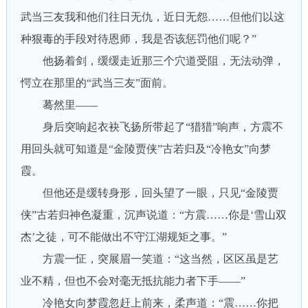
武当三友我和他们往日无仇，近日无怨……但他们以这
种狠毒的手段对待恩师，我是否该惩罚他们呢？”
他扬着剑，缓缓走近那三个穴道受阻，无法动弹，
愕立在那里的“武当三友”面前。
蓦然里——
身后突响起衣袂飞扬所带起了“猎猎”响声，方震不
用回头就可知道是“金陵贾侠”古若归及“冷艳女”向梦
霞。
但他还是缓转身形，回头望了一眼，只见“金陵贾
侠”古若归神色凝重，沉声说道：“方震……你是‘雪山双
杰’之徒，可不能做出不守江湖规矩之事。”
方震一怔，突展眉一笑道：“这当然，区区虽是艺
业不精，但也不会对毫无抵抗能力者下手——”
冷艳女向梦霞忽赶上前来，柔声道：“震……你把