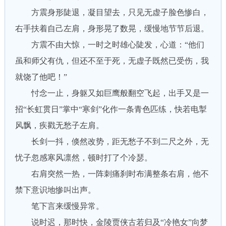
方震身形陡退，凝目望去，只见无虚子脸色惨白，
右手扶着自己左肩，身形晃了数晃，缓慢地节节后退。
方震不由大惊，一时之时雄心陡发，心道：“他们
虽和师父有仇，但还不至于死，无虚子既然已受伤，我
就饶了他吧！”
忖念一止，身躯又如巨鹰般翻空飞起，出手又是一
招“长虹贯日”掌中“寒剑”化作一条青色匹练，快若电掣
风飘，疾戳无愁子左肩。
长剑一抖，倏然改势，距无愁子不到二尺之外，无
忧子忽感寒风凛然，顿时打了个冷瑟。
右肩突然一热，一阵刺痛刹时布满整条右肩，他不
禁下意识地惨叫出声。
笔下言来缓慢异常。
说时迟，那时快，金陵贾侠古若归及“冷艳女”向梦