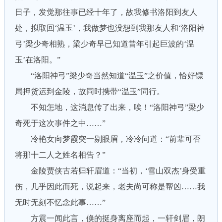
日子，发觉那往事已经十年了，故我修书洛阳到友人
处，拟取回‘温玉’，我做梦也没想到我那友人和‘洛阳神
弓’梁少奇相熟，梁少奇早已知道昔年引起巨波的‘温
玉’在洛阳。”
“洛阳神弓”梁少奇当然知道“温玉”之价值，恰好镖
局押货运到金陵，故同时携带“温玉”同行。
不知怎地，这消息传了出来，唉！“洛阳神弓”梁少
奇死于这次事件之中……”
冷艳女向梦霞突一剔眼眉，冷冷问道：“前辈可否
将那十二人之姓名相告？”
金陵贾侠古若归轩眉道：“当初，‘雪山双杰’身受重
伤，几乎因此而死，说起来，老夫尚可称是帮凶……我
无时无刻不忆念此事……”
方震一闻此言，倏的挺身离座而起，一轩剑眉，朗