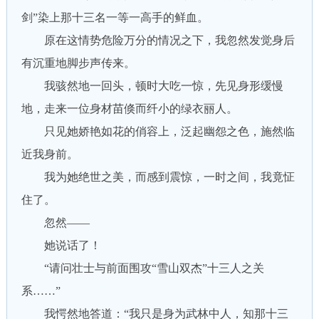
剑”染上那十三名一等一高手的鲜血。
原在这情势危险万分的情况之下，我忽然发觉身后
有沉重地脚步声传来。
我骇然地一回头，顿时大吃一惊，先见身形缓慢
地，走来一位身材苗倏而纤小的绿衣丽人。
只见她娇艳如花的俏容上，泛起幽怨之色，施然临
近我身前。
我为她绝世之美，而感到震惊，一时之间，我竟怔
住了。
忽然——
她说话了！
“请问壮士与前面围攻“雪山双杰”十三人之关
系……”
我愕然地答道：“我只是身为武林中人，知那十三