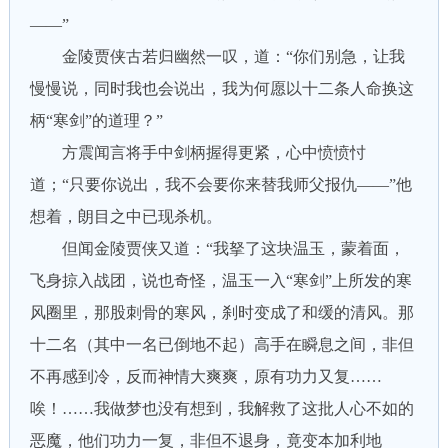
——”
金陵贾侠古若归幽然一叹，道：“你们别急，让我
慢慢说，同时我也会说出，我为何愿以十二条人命换这
柄“寒剑”的道理？”
方震闻言将手中剑柄握得更紧，心中愤愤忖
道；“只要你说出，我不会要你来替我师父报仇——”他
想着，朗目之中已现杀机。
但闻金陵贾侠又道：“我拏了这块温玉，蒙着面，
飞身掠入战团，说也奇怪，温玉一入“寒剑”上所发的寒
风圈里，那股刺骨的寒风，刹时变成了和缓的清风。那
十二名（其中一名已倒地不起）高手在瞬息之间，非但
不再感到冷，反而神情大爽爽，原有功力又复……
唉！……我做梦也没有想到，我解救了这批人心不如的
恶魔，他们功力一复，非但不退身，竟变本加利地