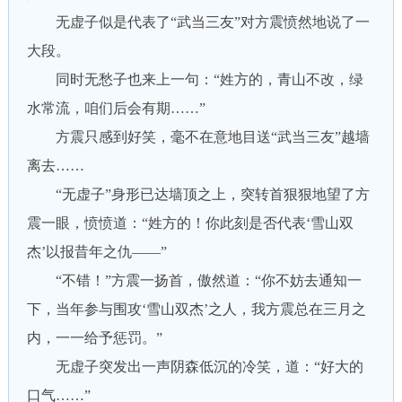
无虚子似是代表了“武当三友”对方震愤然地说了一
大段。
同时无愁子也来上一句：“姓方的，青山不改，绿
水常流，咱们后会有期……”
方震只感到好笑，毫不在意地目送“武当三友”越墙
离去……
“无虚子”身形已达墙顶之上，突转首狠狠地望了方
震一眼，愤愤道：“姓方的！你此刻是否代表‘雪山双
杰’以报昔年之仇——”
“不错！”方震一扬首，傲然道：“你不妨去通知一
下，当年参与围攻‘雪山双杰’之人，我方震总在三月之
内，一一给予惩罚。”
无虚子突发出一声阴森低沉的冷笑，道：“好大的
口气……”