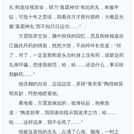
丸’阎老珍视若命，研习‘落霜神功’有此药丸，单服半
锭，可抵十年之苦练，我看你方才那付摸样，大概是光
服‘落霜神丸’而不知日日运功……”
方震惊异交加，脑中疾快的回忆，思及阎铁翰逼自
己服此丹药的情形，恍然大悟，不由吟吟长笑道：“对
了，对了，一定是那阎老头当时身上没有药，就拏这药
丸来吓骗，想使我就范，哈，哈……还说什么，事后给
我解药……”
他含糊的自语，边说边笑，弄得“青衣客”陶得林莫
明其妙，愕然地瞪着他。
蓦地着，方震发疯似的，挺身站起，抱拳急
道：“陶老前辈，我得谢你指示我迷津之功，哈……
哈……这样说来，我不会死了……”
他被这喜悦的念头，占满了心海、脑海，一时之