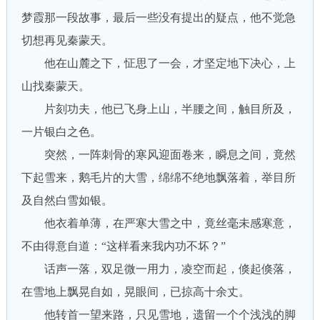
梦霞那一段故事，最后一些没有提出的疑点，他不觉急
切想再见秦蒙天。
他在山麓之下，怔思了一会，才坚定地下决心，上
山找秦蒙天。
片刻功夫，他已飞身上山，半腰之间，触目所及，
一片银白之色。
突然，一阵刺骨的寒风迎面卷来，瞬息之间，竟然
下起雪来，鹅毛片的大雪，绵绵不绝地飘落着，举目所
及自然白雪如银。
他衣着单薄，在严寒大雪之中，竟丝毫未感寒意，
不由得意自道：“这样看来我内功不坏？”
话声一落，双足微一用力，凌空而起，倏起倏落，
在雪地上飘晃自如，晃眼间，已掠高十余丈。
他转首一望来路，只见雪地，遗留一个个浅浅的脚