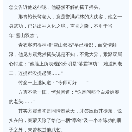
怎会告诉他这些呢，他惑然不解的摇了摇头。
那青袍长髯老人，竟是誉满武林的大侠客，他之一
身武功，已达出神入化之境，声誉之隆，不垂于当
年“雪山双杰”。
青衣客陶得林和“雪山双杰”早已相识，而交情颇
深，他见方震竟然摇头说是不知，不觉大异，紧聚双眉
心忖道：“他脸上所表现的分明是‘落霜神功’，难道阎老
二，连提都没提起我……”
忖念一上遂问道：“令师可好……”
方震不觉一怔，愕然问道：“你是问那个白发姓秦
的老头……”
其实方震当初是同情秦蒙天，才答应做其徒弟，说
实在的，秦蒙天除了给他一柄“寒剑”及一小本练功的册
子之外，未曾教过他武艺。