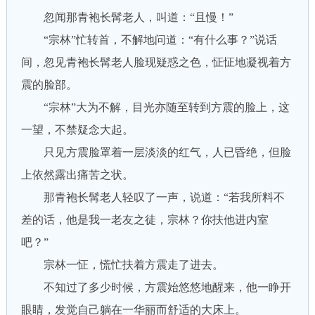
忽闻那青袍长髯老人，叫道：“且慢！”
“宗林”忙转首，不解地问道：“有什么事？”说话
间，忽见青袍长髯老人脸现疑惑之色，怔怔地凝视着方
震的脸部。
“宗林”大为不解，目光亦随至转到方震的脸上，这
一望，不禁疑念大起。
只见方震脸罩着一层淡淡的红气，人已昏绝，但脸
上依然露出痛苦之状。
那青袍长髯老人轻叹了一声，说道：“若我所料不
差的话，他是我一老友之徒，宗林？你扶他进内室
吧？”
宗林一怔，慌忙扶着方震走了进去。
不知过了多少时候，方震始悠悠地醒来，他一睁开
眼睛，发觉自己躺在一华丽而舒适的大床上。