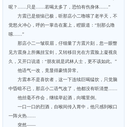
呢？……只是……若喝太多了，恐怕有伤身体……”
方震已是烦恼已极，听那店小二噜嗦了老半天，不
觉怒火冲心，呼的一掌击在案上，瞪眼道：“别那么噜
嗦……”
那店小二一皱双眉，仔细量了方震片刻，忽一眼瞥
见方震身上所佩挂宝剑，又转移目光在方震脸上凝视良
久，又开口说道：“朋友就是武林人士，更不该如此。”
他语气一改，竟显得豪情异常。
方震本不是喜饮者，这一下连续巨喝猛饮，只觉脑
中昏暗不已，那店小二语气改了，他都没有听清楚……
他丝毫不作会，继续举起酒，向嘴里倒。
一口一口的烈酒，自喉间传入胃中，他只感到喉口
一阵火热……
突然——