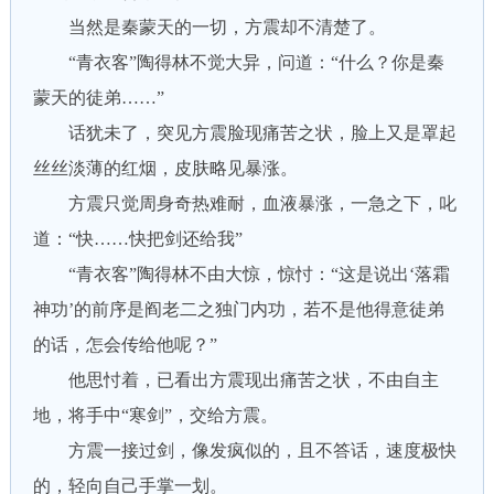
当然是秦蒙天的一切，方震却不清楚了。
“青衣客”陶得林不觉大异，问道：“什么？你是秦
蒙天的徒弟……”
话犹未了，突见方震脸现痛苦之状，脸上又是罩起
丝丝淡薄的红烟，皮肤略见暴涨。
方震只觉周身奇热难耐，血液暴涨，一急之下，叱
道：“快……快把剑还给我”
“青衣客”陶得林不由大惊，惊忖：“这是说出‘落霜
神功’的前序是阎老二之独门内功，若不是他得意徒弟
的话，怎会传给他呢？”
他思忖着，已看出方震现出痛苦之状，不由自主
地，将手中“寒剑”，交给方震。
方震一接过剑，像发疯似的，且不答话，速度极快
的，轻向自己手掌一划。