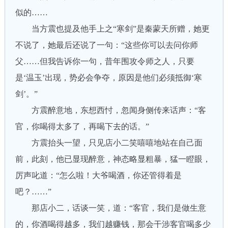
似的……
当方震也提及他手上之“寒剑”是秦蒙天所赠，她更
不说了，她最后还说了一句：“这些你可以去问你师
父……但我告诉你一句，昔年围攻令师之人，只要
是‘温玉’出现，势必会争夺，原因是他们必须抵御‘寒
剑’。”
方震醉意地，东想西忖，忽闻身侧传来话声：“客
官，你喝得太多了，再喝下去的话。”
方震抬头一望，只见店小二笑嘻嘻地站在自己面
前，此刻，他已显现醉意，神态略显粗暴，猛一瞪眼，
厉声叱道：“怎么啦！大爷喝酒，你还管得着是
吧？……”
那店小二，话谈一笑，道：“客官，我们是做生意
的，你酒喝得越多，我们越赚钱，那会干涉客官喝多少