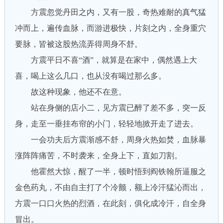
方震忽觉丹田之内，又有一股，奇热难耐的真气猛
冲而上，遍传血脉，而游进极快，片刻之内，全身重穴
要脉，皆被这股热流弄得周身不舒。
方震平日不喜“酒”，就算是在家中，偶然遇上大
喜，喝上这么几口，也从没有喝过那么多。
故这种现象，他还不在意。
站在身侧的店小二，见方震已醉了差不多，突一反
身，走至一垂挂布帘的小门，轻轻地掀开走了进去。
一会功夫后方震渐感不舒，周身火热如焚，血脉暴
涨阵阵痛苦，不时袭来，全身上下，直如刀割。
他霍然大惊，醒了一半，顿时悟到阎铁翰所逼服之
金色药丸，不由自主打了个冷颤，额上冷汗猛沁而出，
方震一口口火热的烈酒，在此刻，俱化成冷汗，自全身
冒出。