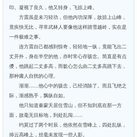
印。凝视了良久，他又转身，飞掠上峰。
方震虽是未习轻功，但他内功深厚，故掠上山峰，
竟疾快无比，寻常武林人要像他这样踏雪越岭，实在是
一件极难之事。
连方震自己都感到惊奇，轻轻地一纵，竟能飞出二
丈开外，身在半空的他，亦时常心存骇念。简直是有点
儍，他跳起二丈多高，而躭心怎么由二丈多高跳下去，
那种庸人自扰的心理。
渐渐……他心中的骇念，己经消除了。而且飞绝之
际，渐感熟手，飘纵自如。
他只知道秦蒙天居住雪山，但不知到底在那一方
面，故毫无目标地，到处乱闯……
约莫过了两个时辰，他依然在雪峰上，四处乱纵，
揷云高峰上，丝毫未发现一些人影。