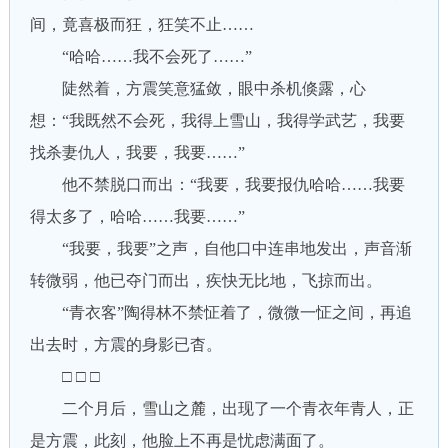
间，竟喜极而狂，狂笑不止……
“哈哈……我不会死了……”
陡然着，方震笑意猛敛，眼中杀机倏露，心
想：“我既然不会死，我得上雪山，我得学武艺，我要
找杀妻仇人，我要，我要……”
他不禁脱口而出：“我要，我要报仇哈哈……我要
得太多了，哈哈……我要……”
“我要，我要”之声，自他口中连串地发出，声音渐
转微弱，他已夺门而出，疾快无比地，飞掠而出。
“青衣客”陶得林不禁怔着了，微微一怔之间，再追
出去时，方震的身影已杳。
□ □ □
二个月后，雪山之麓，出现了一个青衣年青人，正
是方震，此刻，他脸上不再是忧虑满面了。