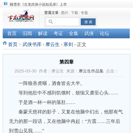
顾雪衣《古龙武侠小说知见录》上市
普通文章
|
图片
|
下载
|
专题
“武侠书库”查缺补漏活动圆满结束
《古龙小说原貌探究》修订版已上市
首页
旧闻
解读
考证
全集
武侠
论坛
首页
>
武侠书库
›
摩云生
›
寒剑
›
正文
第四章
2025-03-30 作者：摩云生 来源：
摩云生作品集
点击：
一阵狼吞虎咽，酒食皆去大半。
等到他肚中不感到饥饿时，烦恼又袭至心头……
于是酒一杯一杯的落肚……
秦蒙天慈祥的影子，又复在他脑中幻出，他那有气
无力的那一段话，又在他脑中冉起：“方震……三年后
到雪山见我……”