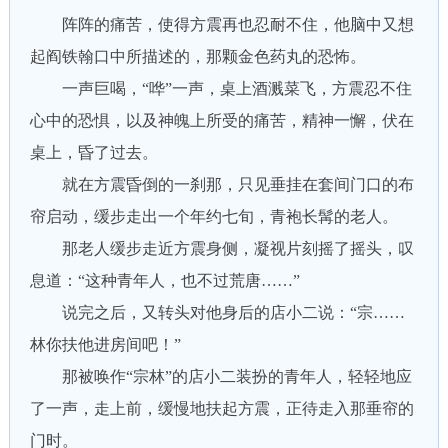
阵阵的痛苦，使得方震再也忍耐不住，他脑中又想
起阎铁翰口中所描述的，那颗金色药丸的恐怖。
一声巨喝，“哗”一声，桌上酒溅菜飞，方震忍不住
心中的恐惧，以及神魄上所受的痛苦，精神一懈，伏在
桌上，昏了过去。
就在方震昏倒的一刹那，只见垂挂在套间门口的布
帘启动，缓步走出一个年约七旬，青袍长髯的老人。
那老人缓步走近方震身侧，凝视片刻摇了摇头，叹
息道：“这种青年人，也不过荒唐……”
说完之后，又转头对他身后的店小二说：“宗……
林你扶他进房间吧！”
那被唤作“宗林”的店小二装扮的青年人，轻轻地应
了一声，走上前，缓慢地扶起方震，正待走入那垂帘的
门时。