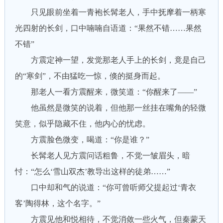
只见眼前坐着一青袍长髯老人，手中抚摩着一柄寒
光四射的长剑，口中喃喃自语道：“果然不错……果然
不错”
方震定神一望，发觉那老人手上的长剑，竟是自己
的“寒剑”，不由猛吃一惊，倏的挺身而起。
那老人一看方震醒来，微笑道：“你醒来了——”
他虽然是微笑的说着，但他那一丝挂在嘴角的轻微
笑意，似乎隐藏不住，他内心的忧虑。
方震脸色微变，喝道：“你是谁？”
长髯老人见方震问话粗鲁，不觉一皱眉头，暗
忖：“怎么‘雪山双杰’教导出这样的徒弟……”
口中却和气的说道：“你可曾听师父提起过‘青衣
客’陶得林，这个名字。”
方震见他和悦相待，不觉消敛一些火气，但秦蒙天