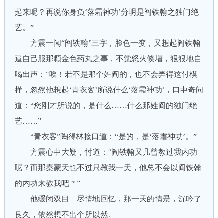
起来呢？再说你身负‘落霜神功’分明是阎铁翰之独门绝
艺。”
方震一闻“阎铁翰”三字，脸色一变，又想起阎铁翰
逼自己服那颗金色药丸之事，不觉怒火倏增，狠狠地自
喝出声：“唉！若不是那个姓阎的，也不会弄得这付模
样，忽然他想起‘青衣客’所说什么‘落霜神功’，口中奇问
道：“您刚才所说的，是什么……什么那姓阎的独门绝
艺……”
“青衣客”陶得林接口道：“是的，是‘落霜神功’。”
方震心中大疑，忖道：“阎铁翰又几曾教过我内功
呢？而那秦蒙天也不过只教我一天，他总不会以阎铁翰
的内功来教我吧？”
他缓闭双目，尽情地回忆，那一天的情景，沉吟了
良久，依然想不出个所以然。