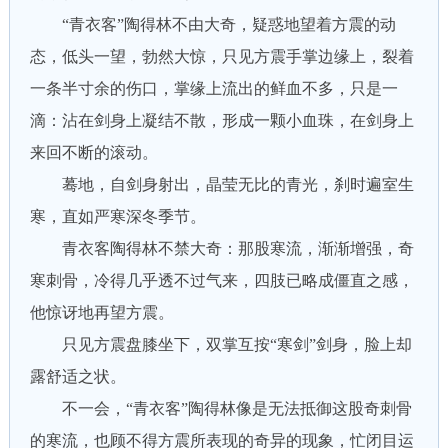
“青衣客”陶得林不由大奇，疑惑地望着方震的动
态，低头一望，勃然大惊，只见方震手掌边缘上，裂着
一条半寸余的伤口，掌缘上流出的鲜血不多，只是一
滴：沾在剑身上凝结不散，形成一颗小血珠，在剑身上
来回不断的滚动。
蓦地，自剑身射出，晶莹无比的青光，刹时遍室生
寒，直如严寒深冬季节。
青衣客陶得林不禁大奇：那股寒流，渐渐增强，奇
寒刺骨，冷得几乎透不过气来，四肢已略成僵直之感，
他惊讶地再望方震。
只见方震盘膝坐下，双掌互按“寒剑”剑身，脸上却
露舒适之状。
不一会，“青衣客”陶得林像是无法抵御这股奇刺骨
的寒流，也顾不得方震所表现的奇异的现象，忙闭目运