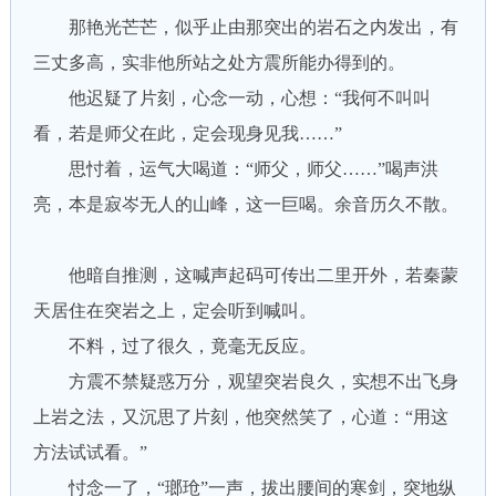
那艳光芒芒，似乎止由那突出的岩石之内发出，有
三丈多高，实非他所站之处方震所能办得到的。
他迟疑了片刻，心念一动，心想：“我何不叫叫
看，若是师父在此，定会现身见我……”
思忖着，运气大喝道：“师父，师父……”喝声洪
亮，本是寂岑无人的山峰，这一巨喝。余音历久不散。
他暗自推测，这喊声起码可传出二里开外，若秦蒙
天居住在突岩之上，定会听到喊叫。
不料，过了很久，竟毫无反应。
方震不禁疑惑万分，观望突岩良久，实想不出飞身
上岩之法，又沉思了片刻，他突然笑了，心道：“用这
方法试试看。”
忖念一了，“瑯玱”一声，拔出腰间的寒剑，突地纵