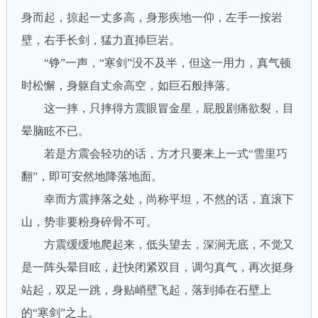
身而起，掠起一丈多高，身形疾地一仰，左手一按岩
壁，右手长剑，猛力直揷巨岩。
“铮”一声，“寒剑”没不及半，但这一用力，真气顿
时松懈，身躯自丈余高空，如巨石般摔落。
这一摔，只摔得方震眼冒金星，屁股剧痛欲裂，目
晕脑眩不已。
若是方震会轻功的话，方才只要来上一式“雪里巧
翻”，即可安然地降落地面。
幸而方震摔落之处，尚称平坦，不然的话，直滚下
山，势非要粉身碎骨不可。
方震缓缓地爬起来，低头望去，深涧无底，不觉又
是一阵头晕目眩，赶快闭紧双目，调匀真气，再次挺身
站起，双足一跳，身贴峭壁飞起，落到揷在石壁上
的“寒剑”之上。