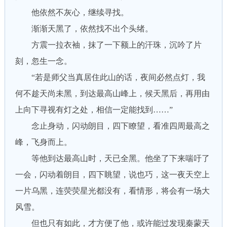
他依然不灰心，继续寻找。
渐渐天黑了，依然找不出个头绪。
方震一拉衣袖，抹了一下额上的汗珠，沉吟了片
刻，忽生一念。
“若是师父当真居住此山的话，夜间必然点灯，我
何不趁天尚未黑，到达最高山峰上，候天黑后，再用由
上向下寻视有灯之处，相信一定能找到……”
念止身动，闪动朗目，四下瞭望，看准四周最高之
峰，飞身而上。
等他到达最高山时，天已全黑。他坐了下来喘吁了
一会，闪动着朗目，四下眺望，说也巧，这一夜天空上
一片乌黑，连荧荧星光都没有，看情形，将会有一场大
风雪。
但也只有如此，才方便了他，或许能过发现秦蒙天