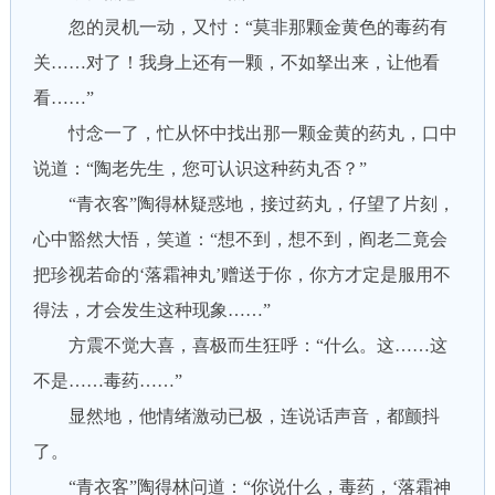
忽的灵机一动，又忖：“莫非那颗金黄色的毒药有
关……对了！我身上还有一颗，不如拏出来，让他看
看……”
忖念一了，忙从怀中找出那一颗金黄的药丸，口中
说道：“陶老先生，您可认识这种药丸否？”
“青衣客”陶得林疑惑地，接过药丸，仔望了片刻，
心中豁然大悟，笑道：“想不到，想不到，阎老二竟会
把珍视若命的‘落霜神丸’赠送于你，你方才定是服用不
得法，才会发生这种现象……”
方震不觉大喜，喜极而生狂呼：“什么。这……这
不是……毒药……”
显然地，他情绪激动已极，连说话声音，都颤抖
了。
“青衣客”陶得林问道：“你说什么，毒药，‘落霜神