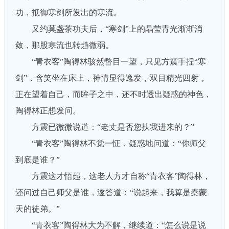
功，抵御寒剑所发出的寒流。
又约莫盏茶功夫后，“寒剑”上的晶莹青光渐渐消
敛，那股寒流也转趋微弱。
“青衣客”陶得林骇然瞥目一望，只见方震手捏“寒
剑”，含笑坐在床上，神情显得逸发，双目精光四射，
正在望着自己，而眸子之中，还不时透出疑惑的神色，
陶得林正想发问。
方震已微微说道：“老丈是否您扶我进来的？”
“青衣客”陶得林不觉一怔，疑惑地问道：“你师父
到底是谁？”
方震这才悟起，这老人方才自称“青衣客”陶得林，
还问过自己师父是谁，遂答道：“说起来，我算是秦蒙
天的徒弟。”
“青衣客”陶得林大为不解，继续道：“怎么说是说