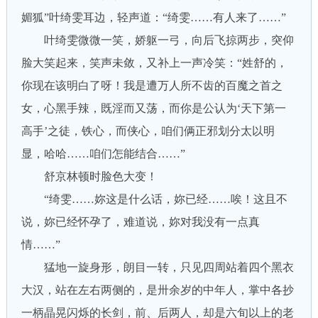
媚狐”叶绮雯耳边，轻声道：“绮雯……有人来了……”
叶绮雯微微一笑，娇躯一弓，向后飞掠两步，突仰
脸大笑起来，笑声未敛，又补上一声冷笑：“姓舒的，
你现在该明白了呀！我是遭万人所不齿的百魔之首之
女，心黑手辣，既淫而又荡，而你是公认为‘天下第一
高手’之徒，铁心，而侠心，咱们俩正邪划分太以明
显，哈哈……咱们怎能结合……”
舒京林顿时脸色大变！
“绮雯……妳这是什么话，妳已经……唉！这且不
说，妳已经怀孕了，难道说，妳对我没有一点真
情……”
猛地一旋身形，朗目一转，只见四周站着四个黑衣
大汉，站在左右两侧的，是卅余岁的中年人，掌中各抄
一柄晶晃闪烁的长剑，前、后两人，却是六旬以上的老