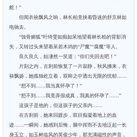
舵！”
但闻衣袂飘风之响，林长柏竟挟着昏迷的舒京林如
电驰去。
“蚀骨媚狐”叶绮雯如痴如呆地望着林长柏的背影消
失，又转过头来望着呆若木鸡的“尸魔”“腐魔”等人。
良久良久，始凄然一笑道：“你们先回去吧！”
片刻之内，古刹前恢复了一片寂静，秋风拂来，衣
袂飘扬，她孤独屹立着，双眸之中透出无限的忧郁……
“想不到……我当真怀孕了！”
“想不到……我竟弄假成真，我真的怀孕了……”
这孩子是他的，但这孩子的父亲内……
在古刹前，她来回踱步，双目痴凝着地上的血
迹……一瞬间，她感到后悔，脑中挥而不去地泛起一长
身玉立，如玉树临风的英俊少年，那充满磁性的声音，