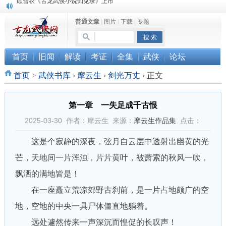
“武侠书库”查缺补漏活动圆满结束
普通文章
|
图片
|
下载
|
专题
《古龙小说原貌探究》修订版已上市
顾雪衣《古龙武侠小说知见录》上市
首页
旧闻
解读
考证
全集
武侠
论坛
首页
>
武侠书库
›
摩云生
›
剑光万丈
›
正文
第一章 一失足成千古恨
2025-03-30 作者：摩云生 来源：
摩云生作品集
点击：
这是个寂静的深夜，弦月自云层中透射出幽黄的光
芒，天地间一片浑浊，片片黄叶，被萧索的秋风一吹，
飘洒的满地皆是！
在一座矗立荒凉郊野古刹前，是一片占地颇广的空
地，空地的中央一具尸体僵直地躺着。
远处遽然传来一声深沉而惶促的长叹声！