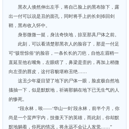
黑衣人倏然伸出左手，将自己脸上的黑布除下，露
出一付可以说是丑的面孔，同时将手上的长剑揷回剑
鞘，黑布收入怀中。
身形微微一挺，身法奇快地，掠至那具尸体之前。
此刻，可以看清楚那黑衣人的脸容了，那是一付足
可“骇世惊俗”的脸容，一条长长的刀疤，自他左眉稍一
直延至他右嘴角，左眼瞎了，鼻梁是歪的，再加上稍微
向左歪的唇皮，这付容貌堪称丑绝……
这丑少年凝目望了地下的尸体一眼，脸皮极自然地
搐抽一下，似是默默地，祈祷那躺在地下已无生气的人
的惨死。
“段永林，唉——‘华山一剑’段永林，前半个月，你
尚是一个蜚声宇内，技傲天下的英雄，而此刻，你却默
默地躺着，你死的情况，将永远不会让人发觉……”