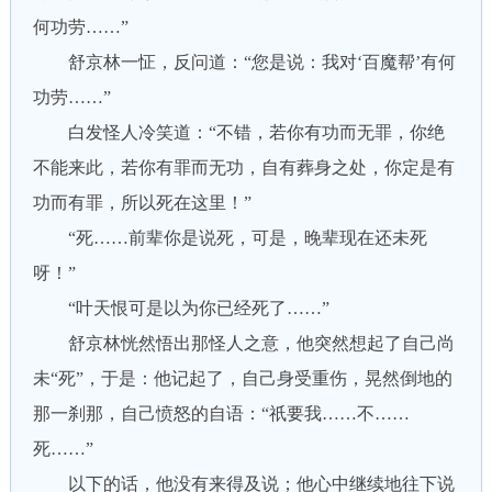
何功劳……”
舒京林一怔，反问道：“您是说：我对‘百魔帮’有何
功劳……”
白发怪人冷笑道：“不错，若你有功而无罪，你绝
不能来此，若你有罪而无功，自有葬身之处，你定是有
功而有罪，所以死在这里！”
“死……前辈你是说死，可是，晚辈现在还未死
呀！”
“叶天恨可是以为你已经死了……”
舒京林恍然悟出那怪人之意，他突然想起了自己尚
未“死”，于是：他记起了，自己身受重伤，晃然倒地的
那一刹那，自己愤怒的自语：“祇要我……不……
死……”
以下的话，他没有来得及说；他心中继续地往下说