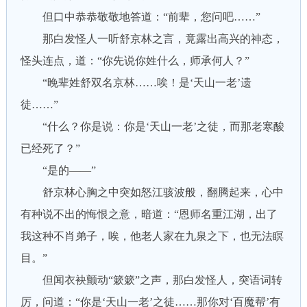
但口中恭恭敬敬地答道：“前辈，您问吧……”
那白发怪人一听舒京林之言，竟露出高兴的神态，
怪头连点，道：“你先说你姓什么，师承何人？”
“晚辈姓舒双名京林……唉！是‘天山一老’遗
徒……”
“什么？你是说：你是‘天山一老’之徒，而那老寒酸
已经死了？”
“是的——”
舒京林心胸之中突如怒江骇波般，翻腾起来，心中
有种说不出的悔恨之意，暗道：“恩师名重江湖，出了
我这种不肖弟子，唉，他老人家在九泉之下，也无法瞑
目。”
但闻衣袂颤动“簌簌”之声，那白发怪人，突语词转
厉，问道：“你是‘天山一老’之徒……那你对‘百魔帮’有