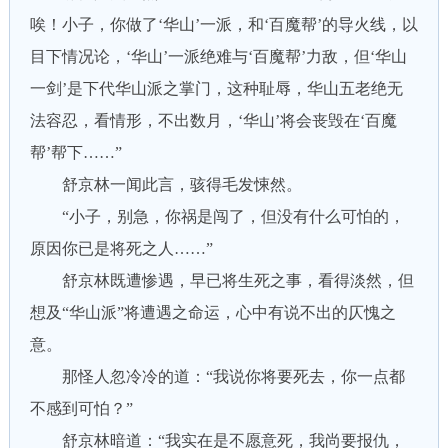
唉！小子，你做了‘华山’一派，和‘百魔帮’的导火线，以
目下情况论，‘华山’一派绝难与‘百魔帮’力敌，但‘华山
一剑’是下代华山派之掌门，这种耻辱，华山五老绝无
法容忍，看情形，不出数月，‘华山’将会丧毁在‘百魔
帮’帮下……”
舒京林一闻此言，骇得毛发悚然。
“小子，别急，你祸是闯了，但没有什么可怕的，
原因你已是将死之人……”
舒京林既遭惨遇，早已将生死之事，看得淡然，但
想及“华山派”将遭遇之命运，心中有说不出的仄愧之
意。
那怪人忽冷冷的道：“我说你将要死去，你一点都
不感到可怕？”
舒京林暗道：“我实在是不愿意死，我尚要报仇，