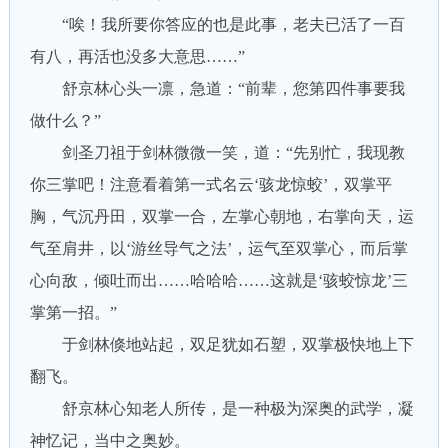
“唉！我所要你答应的也是此事，老夫已活了一百
有八，再活也没多大意思……”
舒京林心头一凛，急道：“前辈，您第四件事要我
做什么？”
剑圣刀祖于剑林微微一笑，道：“先别忙，我现教
你三掌吧！注意看着第一式名云‘骇龙惊蛟’，双掌平
胸，气沉丹田，双掌一合，左掌心朝地，右掌向天，运
气至肩井，以‘游丝导气之法’，运气至双掌心，而后掌
心向敌，倾吐而出……哈哈哈……这就是‘骇蛟惊龙’三
掌第一招。”
于剑林倏地站起，双足犹如石塑，双掌极快地上下
翻飞。
舒京林心知老人所传，是一种极为深奥的武学，凝
神忆记，当中之奥妙。