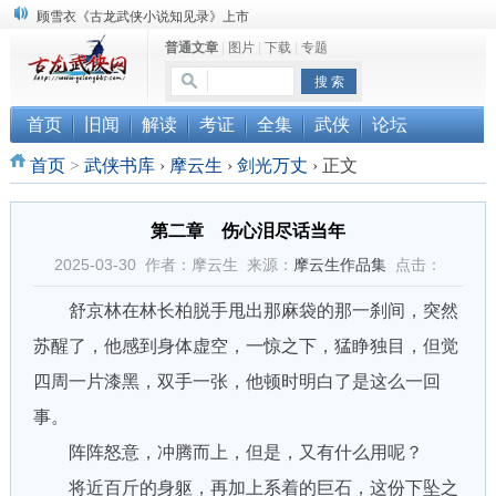
“武侠书库”查缺补漏活动圆满结束
普通文章
|
图片
|
下载
|
专题
《古龙小说原貌探究》修订版已上市
首页
旧闻
解读
考证
全集
武侠
论坛
首页
>
武侠书库
›
摩云生
›
剑光万丈
›
正文
第二章 伤心泪尽话当年
2025-03-30 作者：摩云生 来源：
摩云生作品集
点击：
舒京林在林长柏脱手甩出那麻袋的那一刹间，突然
苏醒了，他感到身体虚空，一惊之下，猛睁独目，但觉
四周一片漆黑，双手一张，他顿时明白了是这么一回
事。
阵阵怒意，冲腾而上，但是，又有什么用呢？
将近百斤的身躯，再加上系着的巨石，这份下坠之