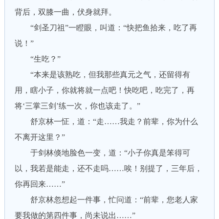
背后，双膝一曲，伏身就拜。
“剑圣刀祖”一瞪眼，叫道：“快把鱼拾来，吃了再
说！”
“生吃？”
“本来是该熟吃，但我那些真元之气，还留得有
用，瞎小子，你就将就一点吧！快吃吧，吃完了，再
将‘三掌三剑’练一次，你也该走了。”
舒京林一怔，道：“走……我走？前辈，你为什么
不离开这里？”
于剑林倏地脸色一变，道：“小子你真是笨得可
以，我若是能走，还不走吗……唉！别提了，三年后，
你再回来……”
舒京林忽想起一件事，忙问道：“前辈，您老人家
要我做的第四件事，尚未说出……”