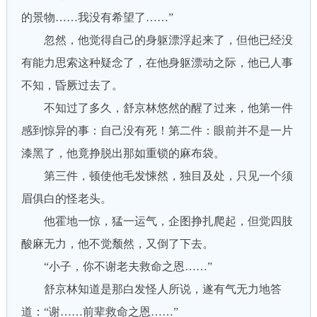
的景物……我没有希望了……”
忽然，他觉得自己的身躯漂浮起来了，但他已经没
有能力思索这种疑念了，在他身躯漂动之际，他已人事
不知，昏厥过去了。
不知过了多久，舒京林悠然的醒了过来，他第一件
感到惊异的事：自己没有死！第二件：眼前并不是一片
漆黑了，他竟挣脱出那如重锁的麻布袋。
第三件，顿使他毛发悚然，独目及处，只见一个须
眉俱白的怪老头。
他霍地一惊，猛一运气，企图挣扎爬起，但觉四肢
酸麻无力，他不觉颓然，又倒了下去。
“小子，你不谢老夫救命之恩……”
舒京林知道是那白发怪人所说，遂有气无力地答
道：“谢……前辈救命之恩……”