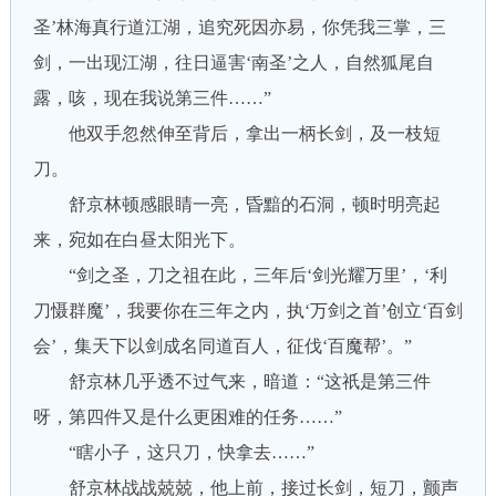
圣’林海真行道江湖，追究死因亦易，你凭我三掌，三
剑，一出现江湖，往日逼害‘南圣’之人，自然狐尾自
露，咳，现在我说第三件……”
他双手忽然伸至背后，拿出一柄长剑，及一枝短
刀。
舒京林顿感眼睛一亮，昏黯的石洞，顿时明亮起
来，宛如在白昼太阳光下。
“剑之圣，刀之祖在此，三年后‘剑光耀万里’，‘利
刀慑群魔’，我要你在三年之内，执‘万剑之首’创立‘百剑
会’，集天下以剑成名同道百人，征伐‘百魔帮’。”
舒京林几乎透不过气来，暗道：“这祇是第三件
呀，第四件又是什么更困难的任务……”
“瞎小子，这只刀，快拿去……”
舒京林战战兢兢，他上前，接过长剑，短刀，颤声