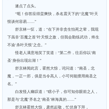
遂点了点头。
“呃！你答应得蛮爽快，杀名震天下的“北魔”叶天
恨谈何容易……”
舒京林一怔，道：“在下并非贪生怕死之辈，我现
下虽非‘百魔之首’叶天恨之敌，但我会勤练武功，终生
不渝‘杀叶天恨’之念。”
怪老人满意地笑了笑道：“第二件，往后你以‘南
圣’身份出现出湖！”
舒京林闻此言，霍然大惊，诧问道：“南圣，北
魔，一正一邪，俱是当令高人，小可何能擅用南圣之
名。”
白发怪人幽叹道：“瞎小子，你可知你眼前之人，
那是与‘北魔’齐名之‘南圣’林海真的……”
舒京林霍然大惊，肃然起敬，忙伏身下拜，