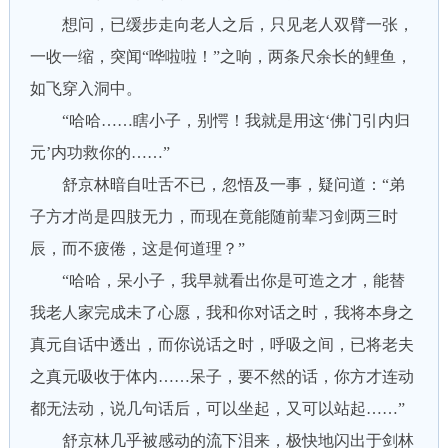
想问，已缓步走向老人之后，只见老人双臂一张，
一收一缩，突闻“哗啦啦！”之响，两条尺余长的鲤鱼，
如飞穿入洞中。
“哈哈……瞎小子，别愕！我就是用这‘佛门引内归
元’内功救你的……”
舒京林暗自吐舌不已，忽悟及一事，疑问道：“弟
子方才尚是四肢无力，而现在竟能随前辈习剑两三时
辰，而不疲倦，这是何道理？”
“哈哈，呆小子，我早就看出你是可造之才，能替
我老人家完成未了心愿，我和你对话之时，我将本身之
真元自话中透出，而你说话之时，呼吸之间，已将老夫
之真元吸收于体内……呆子，要不然的话，你方才连动
都无法动，说几句话后，可以坐起，又可以站起……”
舒京林几乎被感动的流下泪来，极快地闪出于剑林