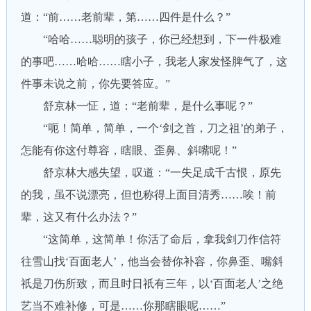
道：“前……老前辈，第……四件是什么？”
“哈哈……聪明的孩子，你已经想到，下一件极难
的事吧……哈哈……瞎小子，我老人家发怪脾气了，这
件事未说之前，你先要答应。”
舒京林一怔，道：“老前辈，是什么事呢？”
“呃！简单，简单，一个‘剑之首，刀之祖’的弟子，
怎能有你这付尊容，瞎眼、歪鼻、斜嘴呢！”
舒京林大感失望，叹道：“一失足成千古恨，原先
的我，虽不说漂亮，但也称得上面目清秀……唉！前
辈，这又有什么办法？”
“这简单，这简单！你活了命后，拿我剑刀作信符
往雪山找‘百面老人’，他当会替你补容，你鼻歪、嘴斜
祇是刀伤所致，而且时日祇有三年，以‘百面老人’之绝
艺当不难补修，可是……你那瞎眼呢……”