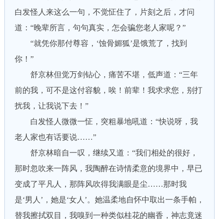
白发怪人来这么一句，不觉怔住了，片刻之后，才问
道：“晚辈所言，句句真实，怎会骗您老人家呢？”
“就凭你那付尊容，‘蚀骨媚狐’是饿荒了，找到
你！”
舒京林但觉万剑钻心，痛苦不堪，低声道：“三年
前的我，可不是这付容貌，唉！前辈！我求求您，别打
扰我，让我说下去！”
白发怪人微微一怔，突粗暴地吼道：“快说呀，我
老人家也有话要说……”
舒京林暗自一叹，继续又道：“我们相处的很好，
那时忽吹来一阵风，我陶醉在诗情柔意的境界中，早已
变成了平凡人，那阵风吹得我满眼是尘……那时我
是‘男人’，她是‘女人’。她温柔地自怀中取出一条手帕，
替我擦拭双目，我嗅到一种类似桂花的幽香，神志竟迷