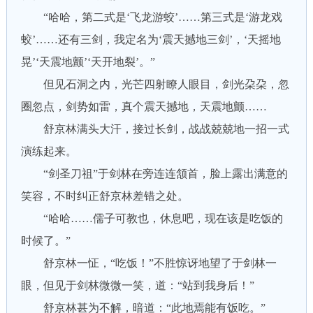
“哈哈，第二式是‘飞龙游蛟’……第三式是‘游龙戏
蛟’……还有三剑，我定名为‘震天撼地三剑’，‘天摇地
晃’‘天震地颤’‘天开地裂’。”
但见石洞之内，光芒四射瞭人眼目，剑光朶朶，忽
圈忽点，剑势如雷，真个震天撼地，天震地颤……
舒京林满头大汗，接过长剑，战战兢兢地一招一式
演练起来。
“剑圣刀祖”于剑林在旁连连颔首，脸上露出满意的
笑容，不时纠正舒京林差错之处。
“哈哈……儒子可教也，休息吧，现在该是吃饭的
时候了。”
舒京林一怔，“吃饭！”不胜惊讶地望了于剑林一
眼，但见于剑林微微一笑，道：“站到我身后！”
舒京林甚为不解，暗道：“此地焉能有饭吃。”