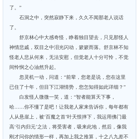
了。”
石洞之中，突然寂静下来，久久不闻那老人说话
了。
舒京林心中大感奇怪，睁着独目望去，只见那怪人
神情悲戚，双目之中泪光闪动，簌簌而落。舒京林不知
怪老人悲从何来，无法安慰，但觉老人十分可怜，不觉
间怜悯之心油然升起。
忽灵机一动，问道：“前辈，您老是说，您在这里
已住了十年，但目下江湖情势，您怎知得如此详细？”
白发怪人微微一笑，道：“智者能算天下事，
哈……你不懂了是吧！让我老人家来告诉你，每年都有
人从悬崖上，被‘百魔之首’叶天恨摔下，我运用佛门最
高‘引内归元’之法，将受害者，吸来此地，然后，像我
刚才问你的情形一样，再加上我之推算，十之八九差不