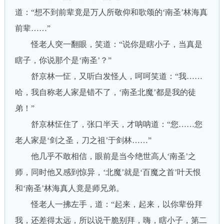
道：“想不到前辈竟是万人所敬仰和歌颂的‘南圣’林海真
前辈……”
怪老人突一翻眼，笑道：“说你是瞎小子，当真是
瞎子，你说那个是‘南圣’？”
舒京林一怔，又听白发怪人，呵呵笑道：“我……
哈，我自称老人家是错不了，‘南圣北魔’都是我的徒
弟！”
舒京林怔住了，张口半天，才呐呐道：“您……您
老人家是‘剑之圣，刀之祖’于剑林……”
他几乎不敢相信，眼前是当今绝世高人‘南圣’之
师，同时他又感到惊异，‘北魔’就是‘百魔之首’叶天恨
和‘南圣’林海真人竟是师兄弟。
怪老人一拂左手，道：“起来，起来，以你辈份拜
我，还差得太远，所以说干脆别拜，嗨，瞎小子，第二