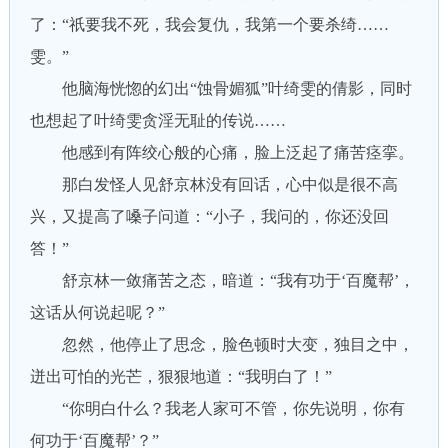
了：“祇要我不死，我会复仇，我第一个要杀绮……
雯。”
他脑海恍惚的幻出“蚀骨媚狐”叶绮雯的倩影，同时
也想起了叶绮雯贪淫无耻的传说……
他感到有阵绞心般的心痛，脸上泛起了痛苦痉挛。
那白发怪人见舒京林没有回话，心中似是很不高
兴，又提高了嗓子问道：“小子，我问的，你还没回
答！”
舒京林一敛痛苦之态，暗道：“我有功于‘百魔帮’，
这话从何说起呢？”
忽然，他停止了思念，脸色顿时大变，独目之中，
迸出可怕的光芒，狠狠地道：“我明白了！”
“你明白什么？我老人家可不管，你先说明，你有
何功于‘百魔帮’？”