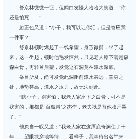
舒京林微微一怔，但闻白发怪人哈哈大笑道：“你
还是怕死——”
忽正色又道：“小子，我可以让你活，但是答应我
一件事？”
舒京林顿时燃起了一线希望，身形微挺，坐了起
来，这一坐起，顿时他毛发悚然，只见老人膝下满是森
森白骨，再转首后望，发觉这石洞竟在潭水深底。
举目所及，尚可发觉此洞距前潭水甚远，置身之
处，地势甚高，潭水之压力，故无法到此。
“瞎小子，别害怕，我老人家座下之白骨，可不是
我害的，那都是‘百魔帮’之杰作，老夫祇是替他收尸罢
了。”
他忽自一叹又道：“我老人家在这潭底奇洞住了十
年……望眼欲穿地等待……看样子，我等待出名堂来