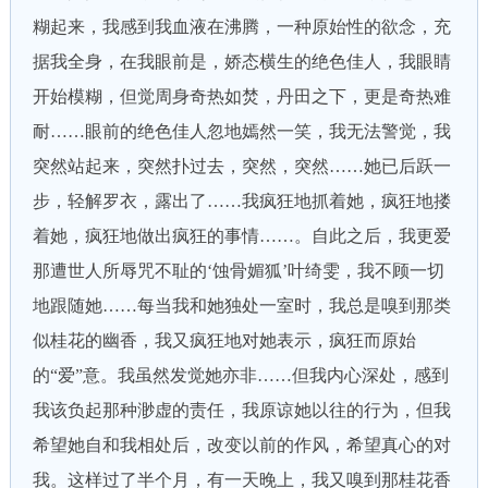
糊起来，我感到我血液在沸腾，一种原始性的欲念，充
据我全身，在我眼前是，娇态横生的绝色佳人，我眼睛
开始模糊，但觉周身奇热如焚，丹田之下，更是奇热难
耐……眼前的绝色佳人忽地嫣然一笑，我无法警觉，我
突然站起来，突然扑过去，突然，突然……她已后跃一
步，轻解罗衣，露出了……我疯狂地抓着她，疯狂地搂
着她，疯狂地做出疯狂的事情……。自此之后，我更爱
那遭世人所辱咒不耻的‘蚀骨媚狐’叶绮雯，我不顾一切
地跟随她……每当我和她独处一室时，我总是嗅到那类
似桂花的幽香，我又疯狂地对她表示，疯狂而原始
的“爱”意。我虽然发觉她亦非……但我内心深处，感到
我该负起那种渺虚的责任，我原谅她以往的行为，但我
希望她自和我相处后，改变以前的作风，希望真心的对
我。这样过了半个月，有一天晚上，我又嗅到那桂花香