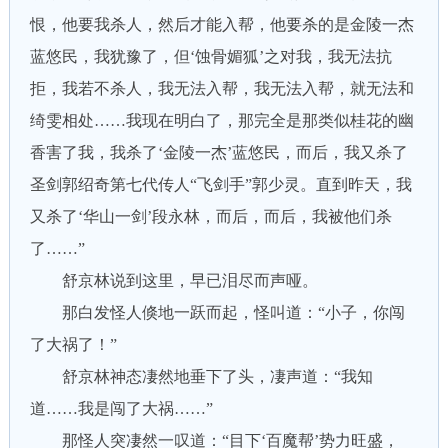
恨，他要我杀人，然后才能入帮，他要杀的是金陵一杰
蓝悠民，我犹豫了，但‘蚀骨媚狐’之对我，我无法抗
拒，我若不杀人，我无法入帮，我无法入帮，就无法和
绮雯相处……我现在明白了，那完全是那类似桂花的幽
香害了我，我杀了‘金陵一杰’蓝悠民，而后，我又杀了
圣剑郭绍奇第七代传人“飞剑手”郭少灵。直到昨天，我
又杀了‘华山一剑’段永林，而后，而后，我被他们杀
了……”
舒京林说到这里，早已泪尽而声哑。
那白发怪人倏地一跃而起，怪叫道：“小子，你闯
了大祸了！”
舒京林神态凄然地垂下了头，凄声道：“我知
道……我是闯了大祸……”
那怪人突凄然一叹道：“目下‘百魔帮’势力旺盛，