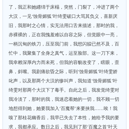
了，我正和她纒绵于床榻，突然，门裂了，冲进了两个
大汉，一见‘蚀骨媚狐’叶绮雯破口大骂其负义，喜新厌
旧，我那时之心情，实无法用口舌来描述，那时的我，
赤裸裸的，正在我愧羞难以自容之际，但觉眼中一亮，
一柄沉甸的铁刀，压至我门前，我想闪躱已然不及，百
忙中，我聚集了全身之真气，运至脸部。这一刀下来，
我幸赖深厚内力而未死，但我的容貌改变了，瞎眼，歪
鼻，斜嘴。我剧痛欲昏之际，听到‘蚀骨媚狐’叶绮雯娇
叱声，以及那两个大汉的惨叫声，我知道‘蚀骨媚狐’叶
绮雯对那两个大汉下了毒手。自此之后，我发觉绮雯对
我冷淡了，那时的我，我迷恋着她的一切，我不顾一切
地想得到她，她要我加入‘百魔帮’来要挟我……唉！我
嗅了那桂花幽香后，我早已失去了本性，她给予我的要
求，我都承应。数日之后，我见到了那‘百魔之首’叶天