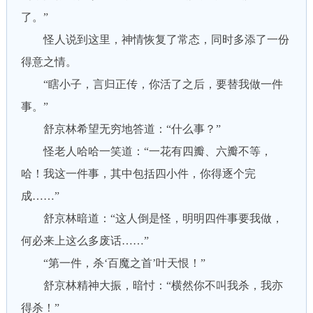
了。”
怪人说到这里，神情恢复了常态，同时多添了一份
得意之情。
“瞎小子，言归正传，你活了之后，要替我做一件
事。”
舒京林希望无穷地答道：“什么事？”
怪老人哈哈一笑道：“一花有四瓣、六瓣不等，
哈！我这一件事，其中包括四小件，你得逐个完
成……”
舒京林暗道：“这人倒是怪，明明四件事要我做，
何必来上这么多废话……”
“第一件，杀‘百魔之首’叶天恨！”
舒京林精神大振，暗忖：“横然你不叫我杀，我亦
得杀！”