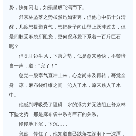
势，快如闪电，如殒星般飞泻而下。
舒京林坠落之势虽然迅如雷奔，但他心中仍十分清
醒，几度想提聚真气，想把身子向山壁上跃冲过去，但
是四肢受麻袋所阻挠，更何况麻袋下系着一百斤巨石
呢？
但觉耳边生风，下落之势，似是愈来愈快，不禁暗
自一声，道：“完了！”
忽觉一股寒气直冲上来，心念尚未及再转，蓦觉全
身一凉，麻布袋纤维之间，沁入了水，原来跌入了水
中。
他感到呼吸受了阻碍，水的浮力并无法阻止舒京林
下坠之势，那是麻布袋中系有巨石的关系。
慢慢地下沉，下沉……
忽然，停住了，他知道自己跌落在深涧下一深潭，