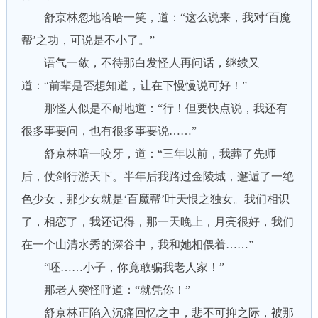
舒京林忽地哈哈一笑，道：“这么说来，我对‘百魔
帮’之功，可说是不小了。”
语气一敛，不待那白发怪人再问话，继续又
道：“前辈是否想知道，让在下慢慢说可好！”
那怪人似是不耐地道：“行！但要快点说，我还有
很多事要问，也有很多事要说……”
舒京林暗一咬牙，道：“三年以前，我葬了先师
后，仗剑行游天下。半年后我路过金陵城，邂逅了一绝
色少女，那少女就是‘百魔帮’叶天恨之独女。我们相识
了，相恋了，我还记得，那一天晚上，月亮很好，我们
在一个山清水秀的深谷中，我和她相偎着……”
“呸……小子，你竟敢骗我老人家！”
那老人突怪呼道：“就凭你！”
舒京林正陷入沉痛回忆之中，悲不可抑之际，被那