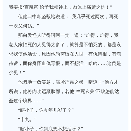
我要报‘百魔帮’给予我精神上，肉体上痛楚之仇！”
但他口中却坚毅地说道：“我几乎死过两次，再死
一次又何妨。”
那白发怪人听得呵呵一笑，道：“难得，难得，我
老人家怕死的人见得太多了，就算是不怕死的，都是哀
求我使他活命，原因他尚需留在人世，有仇待报，有怨
待诉，而你身怀血仇毒恨，而不想活，哈哈……这倒是
少见！”
他忽地一敛笑意，满脸严肃之状，暗道：“他方才
所说，他将内功运聚脸部，若他‘生死玄关’不破怎能达
至这个境界……”
“瞎小子，你今年几岁了？”
“十九。”
“瞎小子，你到底想不想活呀？”