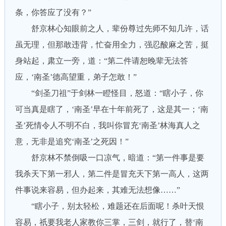
条，你答应了没有？”
舒京林心知眼前之人，辈份尊过先师不知几许，话
虽无理，但那敢违背，忙奋用全力，强忍酸麻之苦，挺
身站起，肃立一旁，道：“第二件请恕晚辈无法答
应，‘南圣’德高望重，弟子怎敢！”
“剑圣刀祖”于剑林一瞪怪目，怒道：“瞎小子，你
可当真是瞎了，‘南圣’早在十年前死了，这是其一；‘南
圣’死情令人不明不白，我叫你冒充‘南圣’林海真人之
意，无非是追究‘南圣’之死因！”
舒京林不禁倒吸一口凉气，暗道：“第一件事是要
我杀天下第一邪人，第二件是冒充天下第一高人，这两
件事说来容易，但办起来，其难无法想像……”
“瞎小子，别太轻松，难题还在后面呢！杀叶天恨
容易，祇要我老人家教你三掌，三剑，就行了，替‘南