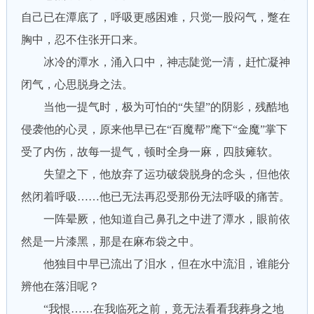
自己已在潭底了，呼吸更感困难，只觉一股闷气，蹩在
胸中，忍不住张开口来。
冰冷的潭水，涌入口中，神志陡觉一清，赶忙凝神
闭气，心思脱身之法。
当他一提气时，极为可怕的“失望”的阴影，残酷地
侵袭他的心灵，原来他早已在“百魔帮”麾下“金魔”掌下
受了内伤，故每一提气，顿时全身一麻，四肢瘫软。
失望之下，他放弃了运功破袋脱身的念头，但他依
然闭着呼吸……他已无法再忍受那份无法呼吸的痛苦。
一阵晕厥，他知道自己鼻孔之中进了潭水，眼前依
然是一片漆黑，那是在麻布袋之中。
他独目中早已流出了泪水，但在水中流泪，谁能分
辨他在落泪呢？
“我恨……在我临死之前，竟无法看看我葬身之地