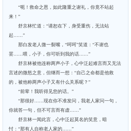
“呃！救命之恩，如此隆重之谢礼，你竟不站起
来！”
舒京林忙道：“请恕在下，身受重伤，无法站
起……”
那白发老人微一裂嘴，“呵呵”笑道：“不谢也
罢……喂，小子，你可听到我的话……”
舒京林被他连称两声小子，心中泛起难言而又无法
言述的微怒之意，但继而一想：“自己之命都是他救
的，被他称两声小子又有什么关系呢？”
“前辈！我听得见您的话。”
“那很好……现在你不准发问，我老人家问一句，
你就答一句，但不可言而有虚……”
舒京林一闻此言，心中泛起莫名的笑意，暗
忖：“那有人自称老人家的……”